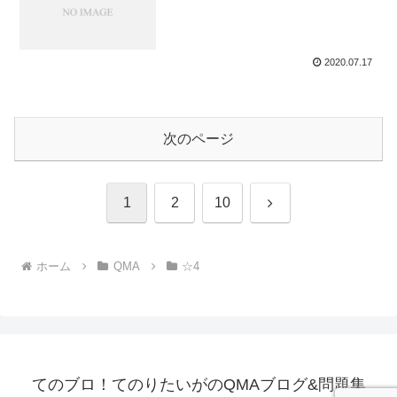
2020.07.17
次のページ
次
1
2
10
へ
ホーム
QMA
☆4
てのブロ！てのりたいがのQMAブログ&問題集