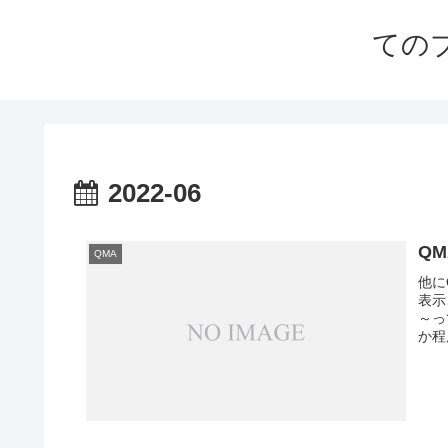
ての
2022-06
Q
QMA
他に
表示
～っ
か程