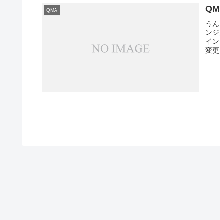
Q
QMA
うん
ンジ
イン
変更