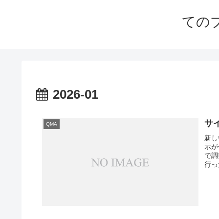
ての
2026-01
サ
QMA
新し
示が
で調
行っ