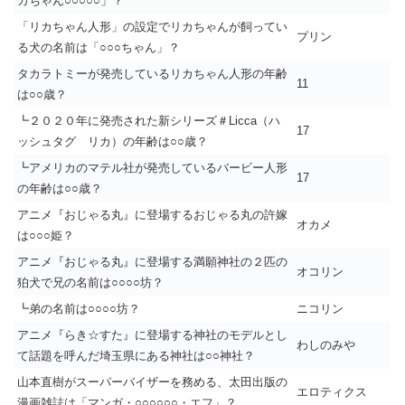
カちゃん○○○○○」？
「リカちゃん人形」の設定でリカちゃんが飼ってい
プリン
る犬の名前は「○○○ちゃん」？
タカラトミーが発売しているリカちゃん人形の年齢
11
は○○歳？
┗２０２０年に発売された新シリーズ＃Licca（ハ
17
ッシュタグ リカ）の年齢は○○歳？
┗アメリカのマテル社が発売しているバービー人形
17
の年齢は○○歳？
アニメ『おじゃる丸』に登場するおじゃる丸の許嫁
オカメ
は○○○姫？
アニメ『おじゃる丸』に登場する満願神社の２匹の
オコリン
狛犬で兄の名前は○○○○坊？
┗弟の名前は○○○○坊？
ニコリン
アニメ『らき☆すた』に登場する神社のモデルとし
わしのみや
て話題を呼んだ埼玉県にある神社は○○神社？
山本直樹がスーパーバイザーを務める、太田出版の
エロティクス
漫画雑誌は「マンガ・○○○○○○・エフ」？