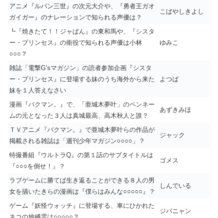
アニメ『ルパン三世』の次元大介や、『勇者王ガオ
こばやしきよし
ガイガー』のナレーションで知られる声優は？
┗『焼きたて！！ジャぱん』の東和馬や、『シスタ
ー・プリンセス』の衛役で知られる声優は小林
ゆみこ
○○○？
雑誌「電撃G’sマガジン」の読者参加企画『シスタ
ー・プリンセス』に登場する妹のうち海外から来た
よつば
妹を１人答えなさい
漫画『バクマン。』で、「亜城木夢叶」のペンネー
あずきみほ
ムの元となった３人は真城最高、高木秋人と誰？
ＴＶアニメ『バクマン。』で亜城木夢叶らの作品が
ジャック
掲載される雑誌は「週刊少年マガジン○○○○」？
特撮番組『ウルトラQ』の第１話のサブタイトルは
ゴメス
『○○○を倒せ！』？
ラブゲームに勝てば生き返ることができる８人の男
しんでいる
女を描いたきらの漫画は『僕らはみんな○○○○○』？
ゲーム『妖怪ウォッチ』に登場する、車にひかれた
ジバニャン
ネコの地縛霊は○○○○○？