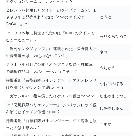
アクションゲームは『ナノ○○○○○』？
タレントを起用したタイトーのクイズゲームで、１
９９０年に発売されたのは『○○○のクイズで
ゆうゆ
GoGo！』？
┗１９９５年に発売されたのは『○○○○のクイズで
もりぐちひろこ
ヒューヒュー』？
「週刊ヤングジャンプ」に連載された、矢野健太郎
ネコ
の青春漫画は『○○じゃないモン！』
２０１０年６月に公開されたアニメ監督・舛成孝二
うちゅう
の劇場作品は『○○ショーへようこそ』？
特撮番組『百獣戦隊ガオレンジャー』でガオレッド
かねこのぼる
役を演じたイケメン俳優は○○○？
┗ガオシルバー役を演じたイケメン俳優は○○○○？
たまやまてつじ
┗『忍風戦隊ハリケンジャー』でハリケンレッド役
しおやしゅん
を演じたイケメン俳優は○○○？
特撮番組『百獣戦隊ガオレンジャー』の主題歌を歌
ユキオ
ったのは山形○○○？