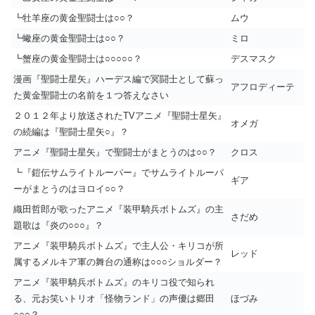
┗牡羊座の黄金聖闘士は○○？
ムウ
┗蠍座の黄金聖闘士は○○？
ミロ
┗蟹座の黄金聖闘士は○○○○○？
デスマスク
漫画『聖闘士星矢』ハーデス編で冥闘士として蘇っ
アフロディーテ
た黄金聖闘士の名前を１つ答えなさい
２０１２年より放送されたTVアニメ『聖闘士星矢』
オメガ
の続編は『聖闘士星矢○』？
アニメ『聖闘士星矢』で聖闘士がまとうのは○○？
クロス
┗『鎧伝サムライトルーパー』でサムライトルーパ
ギア
ーがまとうのはヨロイ○○？
織田哲郎が歌ったアニメ『装甲騎兵ボトムズ』の主
さだめ
題歌は『炎の○○○』？
アニメ『装甲騎兵ボトムズ』で主人公・キリコが所
レッド
属するメルキア軍の舞台の通称は○○○ショルダー？
アニメ『装甲騎兵ボトムズ』のキリコ役で知られ
る、元お笑いトリオ「怪物ランド」の声優は郷田
ほづみ
○○○？