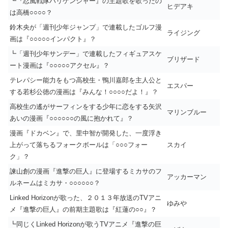
┗『忍風戦隊ハリケンジャー』の主題歌を歌ったの
ヒデアキ
は高橋○○○○？
鈴木央が「週刊少年ジャンプ」で連載したゴルフ漫
ライジング
画は『○○○○○インパクト』？
┗「週刊少年サンデー」で連載したフィギュアスケ
ブリザード
ート漫画は『○○○○○アクセル』？
テレパシー能力をもつ高校生・鴨川嘉郎を主人公と
エスパー
する若杉公徳の漫画は『みんな！○○○○だよ！』？
高校生の遙がサーフィンをする少年に恋をする矢沢
マリンブルー
あいの漫画『○○○○○○の風に抱かれて』？
漫画『ドカベン』で、里中智が開発した、一度浮き
上がって落ちるフォークボールは「○○○フォー
スカイ
ク」？
諫山創の漫画『進撃の巨人』に登場するミカサのフ
アッカーマン
ルネームはミカサ・○○○○○○？
Linked Horizonが歌った、２０１３年放送のTVアニ
ゆみや
メ『進撃の巨人』の前期主題歌は『紅蓮の○○』？
┗同じくLinked Horizonが歌うTVアニメ『進撃の巨