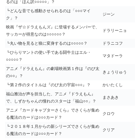
るのは「ほん訳○○○○○」？
┗どんな音でも感動させられるのは「○○○マイ
ジーン
ク」？
映画『ザ☆ドラえもんズ』に登場するメンバーで、
ドラリーニョ
サッカーが得意なのは○○○○○○？
┗丸い物を見ると狼に変身するのは○○○○○？
ドラニコフ
┗ひらりマントの使い手である闘牛士はエル・
マタドーラ
○○○○○？
アニメ『ドラえもん』の劇場映画第１作は『のび太
きょうりゅう
の○○』？
┗第２作のタイトルは『のび太の宇宙○○○』？
かいたくし
福山雅治が声を担当した、アニメ『ドラえもん』
まさあき
で、しずかちゃんの憧れのスターは「福山○○」？
アニメ『カードキャプターさくら』でさくらが集め
クロウ
る魔法のカードは○○○カード？
┗２０１８年１月からの新シリーズでさくらが集め
クリア
る魔法のカードは○○○カード？