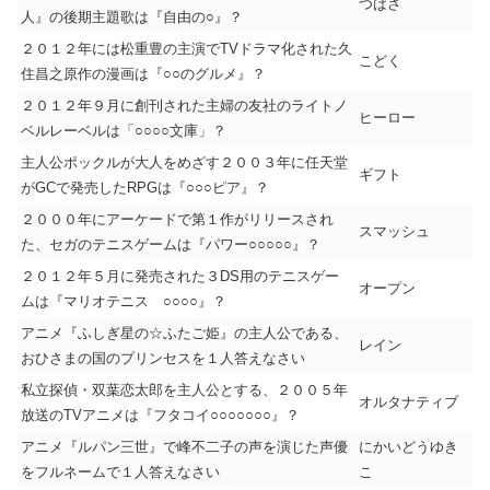
つばさ
人』の後期主題歌は『自由の○』？
２０１２年には松重豊の主演でTVドラマ化された久
こどく
住昌之原作の漫画は『○○のグルメ』？
２０１２年９月に創刊された主婦の友社のライトノ
ヒーロー
ベルレーベルは「○○○○文庫」？
主人公ポックルが大人をめざす２００３年に任天堂
ギフト
がGCで発売したRPGは『○○○ピア』？
２０００年にアーケードで第１作がリリースされ
スマッシュ
た、セガのテニスゲームは『パワー○○○○○』？
２０１２年５月に発売された３DS用のテニスゲー
オープン
ムは『マリオテニス ○○○○』？
アニメ『ふしぎ星の☆ふたご姫』の主人公である、
レイン
おひさまの国のプリンセスを１人答えなさい
私立探偵・双葉恋太郎を主人公とする、２００５年
オルタナティブ
放送のTVアニメは『フタコイ○○○○○○○』？
アニメ『ルパン三世』で峰不二子の声を演じた声優
にかいどうゆき
をフルネームで１人答えなさい
こ