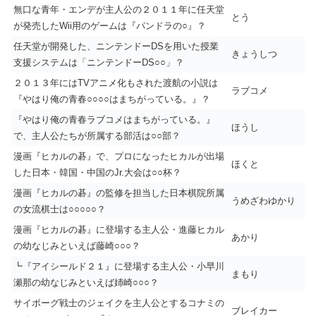
無口な青年・エンデが主人公の２０１１年に任天堂
とう
が発売したWii用のゲームは『パンドラの○』？
任天堂が開発した、ニンテンドーDSを用いた授業
きょうしつ
支援システムは「ニンテンドーDS○○」？
２０１３年にはTVアニメ化もされた渡航の小説は
ラブコメ
『やはり俺の青春○○○○はまちがっている。』？
『やはり俺の青春ラブコメはまちがっている。』
ほうし
で、主人公たちが所属する部活は○○部？
漫画『ヒカルの碁』で、プロになったヒカルが出場
ほくと
した日本・韓国・中国のJr.大会は○○杯？
漫画『ヒカルの碁』の監修を担当した日本棋院所属
うめざわゆかり
の女流棋士は○○○○○？
漫画『ヒカルの碁』に登場する主人公・進藤ヒカル
あかり
の幼なじみといえば藤崎○○○？
┗『アイシールド２１』に登場する主人公・小早川
まもり
瀬那の幼なじみといえば姉崎○○○？
サイボーグ戦士のジェイクを主人公とするコナミの
ブレイカー