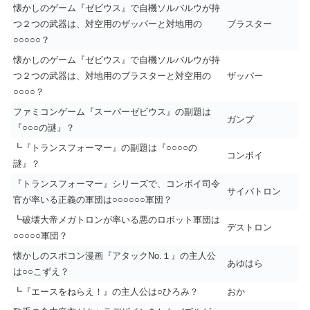
懐かしのゲーム『ゼビウス』で自機ソルバルウが持
つ２つの武器は、対空用のザッパーと対地用の
ブラスター
○○○○○？
懐かしのゲーム『ゼビウス』で自機ソルバルウが持
つ２つの武器は、対地用のブラスターと対空用の
ザッパー
○○○○？
ファミコンゲーム『スーパーゼビウス』の副題は
ガンプ
『○○○の謎』？
┗『トランスフォーマー』の副題は『○○○○の
コンボイ
謎』？
『トランスフォーマー』シリーズで、コンボイ司令
サイバトロン
官が率いる正義の軍団は○○○○○○軍団？
┗破壊大帝メガトロンが率いる悪のロボット軍団は
デストロン
○○○○○軍団？
懐かしのスポコン漫画『アタックNo.１』の主人公
あゆはら
は○○こずえ？
┗『エースをねらえ！』の主人公は○ひろみ？
おか