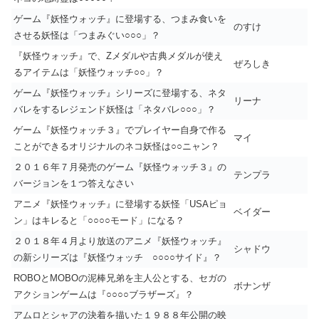
ゲーム『妖怪ウォッチ』に登場する、つまみ食いを
のすけ
させる妖怪は「つまみぐい○○○」？
『妖怪ウォッチ』で、Zメダルや古典メダルが使え
ぜろしき
るアイテムは「妖怪ウォッチ○○」？
ゲーム『妖怪ウォッチ』シリーズに登場する、ネタ
リーナ
バレをするレジェンド妖怪は「ネタバレ○○○」？
ゲーム『妖怪ウォッチ３』でプレイヤー自身で作る
マイ
ことができるオリジナルのネコ妖怪は○○ニャン？
２０１６年７月発売のゲーム『妖怪ウォッチ３』の
テンプラ
バージョンを１つ答えなさい
アニメ『妖怪ウォッチ』に登場する妖怪「USAピョ
ベイダー
ン」はキレると「○○○○モード」になる？
２０１８年４月より放送のアニメ『妖怪ウォッチ』
シャドウ
の新シリーズは『妖怪ウォッチ ○○○○サイド』？
ROBOとMOBOの泥棒兄弟を主人公とする、セガの
ボナンザ
アクションゲームは『○○○○ブラザーズ』？
アムロとシャアの決着を描いた１９８８年公開の映