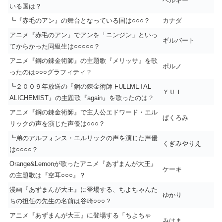
ベルギー
いる国は？
┗『赤毛のアン』の舞台となっている国は○○○？
カナダ
アニメ『赤毛のアン』でアンを「ニンジン」といっ
ギルバート
てからかった同級生は○○○○○？
アニメ『鋼の錬金術師』の主題歌『メリッサ』を歌
ポルノ
ったのは○○○グラフィティ？
┗２００９年放送の『鋼の錬金術師 FULLMETAL
ＹＵＩ
ALICHEMIST』の主題歌『again』を歌ったのは？
アニメ『鋼の錬金術師』で主人公エドワード・エル
ぱくろみ
リックの声を演じた声優は○○○？
┗弟のアルフォンス・エルリックの声を演じた声優
くぎみやりえ
は○○○○？
Orange&Lemonが歌ったアニメ『あずまんが大王』
ケーキ
の主題歌は『空耳○○○』？
漫画『あずまんが大王』に登場する、ちよちゃんた
ゆかり
ちの担任の先生の名前は谷崎○○○？
アニメ『あずまんが大王』に登場する「ちよちゃ
みはま