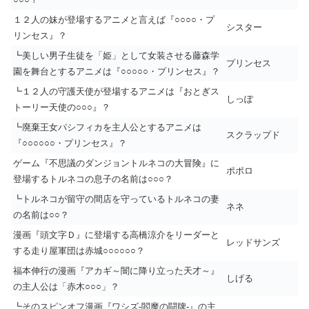
１２人の妹が登場するアニメと言えば『○○○○・プ
シスター
リンセス』？
┗美しい男子生徒を「姫」として女装させる藤森学
プリンセス
園を舞台とするアニメは『○○○○○・プリンセス』？
┗１２人の守護天使が登場するアニメは『おとぎス
しっぽ
トーリー天使の○○○』？
┗廃棄王女パシフィカを主人公とするアニメは
スクラップド
『○○○○○○・プリンセス』？
ゲーム『不思議のダンジョントルネコの大冒険』に
ポポロ
登場するトルネコの息子の名前は○○○？
┗トルネコが留守の間店を守っているトルネコの妻
ネネ
の名前は○○？
漫画『頭文字Ｄ』に登場する高橋涼介をリーダーと
レッドサンズ
する走り屋軍団は赤城○○○○○○？
福本伸行の漫画『アカギ～闇に降り立った天才～』
しげる
の主人公は「赤木○○○」？
┗そのスピンオフ漫画『ワシズ-閻魔の闘牌-』の主