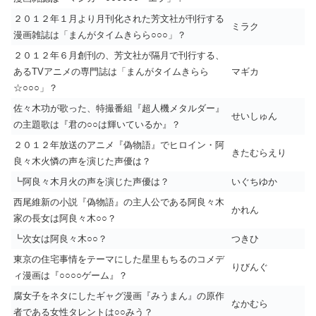
２０１２年１月より月刊化された芳文社が刊行する
ミラク
漫画雑誌は「まんがタイムきらら○○○」？
２０１２年６月創刊の、芳文社が隔月で刊行する、
あるTVアニメの専門誌は「まんがタイムきらら
マギカ
☆○○○」？
佐々木功が歌った、特撮番組『超人機メタルダー』
せいしゅん
の主題歌は『君の○○は輝いているか』？
２０１２年放送のアニメ『偽物語』でヒロイン・阿
きたむらえり
良々木火憐の声を演じた声優は？
┗阿良々木月火の声を演じた声優は？
いぐちゆか
西尾維新の小説『偽物語』の主人公である阿良々木
かれん
家の長女は阿良々木○○？
┗次女は阿良々木○○？
つきひ
東京の住宅事情をテーマにした星里もちるのコメデ
りびんぐ
ィ漫画は『○○○○ゲーム』？
腐女子をネタにしたギャグ漫画『みうまん』の原作
なかむら
者である女性タレントは○○みう？