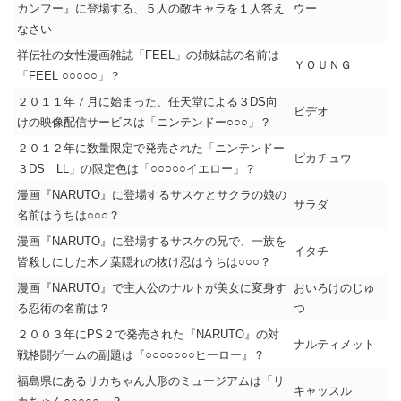
カンフー』に登場する、５人の敵キャラを１人答え
ウー
なさい
祥伝社の女性漫画雑誌「FEEL」の姉妹誌の名前は
ＹＯＵＮＧ
「FEEL ○○○○○」？
２０１１年７月に始まった、任天堂による３DS向
ビデオ
けの映像配信サービスは「ニンテンドー○○○」？
２０１２年に数量限定で発売された「ニンテンドー
ピカチュウ
３DS LL」の限定色は「○○○○○イエロー」？
漫画『NARUTO』に登場するサスケとサクラの娘の
サラダ
名前はうちは○○○？
漫画『NARUTO』に登場するサスケの兄で、一族を
イタチ
皆殺しにした木ノ葉隠れの抜け忍はうちは○○○？
漫画『NARUTO』で主人公のナルトが美女に変身す
おいろけのじゅ
る忍術の名前は？
つ
２００３年にPS２で発売された『NARUTO』の対
ナルティメット
戦格闘ゲームの副題は『○○○○○○○ヒーロー』？
福島県にあるリカちゃん人形のミュージアムは「リ
キャッスル