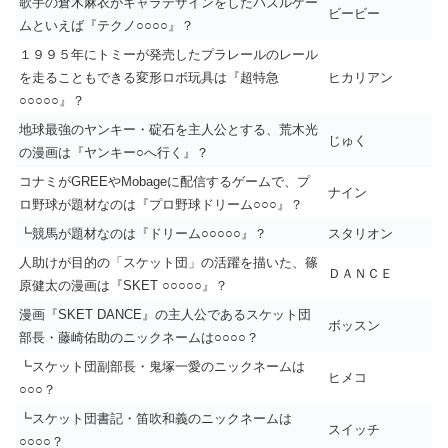
歌手の倉木麻衣がキャラデザインをしたパズルゲー
ビービー
ムといえば『テクノ○○○○』？
１９９５年にトミーが発売したプラレールのレール
を走ることもできる変形ロボ玩具は『超特急
ヒカリアン
○○○○○』？
地球最強のヤンキー・碇石を主人公とする、荒木光
じゅく
の漫画は『ヤンキー○へ行く』？
コナミがGREEやMobageに配信するゲームで、プ
ナイン
ロ野球が題材なのは『プロ野球ドリーム○○○』？
┗競馬が題材なのは『ドリーム○○○○○』？
スタリオン
人助けが目的の「スケット団」の活躍を描いた、篠
ＤＡＮＣＥ
原健太の漫画は『SKET ○○○○○』？
漫画『SKET DANCE』の主人公であるスケット団
ボッスン
部長・藤崎佑助のニックネームは○○○○？
┗スケット団副部長・鬼塚一愛のニックネームは
ヒメコ
○○○？
┗スケット団書記・笛吹和義のニックネームは
スイッチ
○○○○？