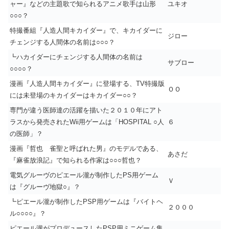
ャー』などの主題歌で知られるアニメ歌手は山形
ユキオ
○○○？
特撮番組『人造人間キカイダー』で、キカイダーに
ジロー
チェンジする人間体の名前は○○○？
┗ハカイダーにチェンジする人間体の名前は
サブロー
○○○○？
漫画『人造人間キカイダー』に登場する、TV特撮版
ＯＯ
には未登場のキカイダーはキカイダー○○？
専門が違う医師達の活躍を描いた２０１０年にアト
ラスから発売されたWii用ゲームは「HOSPITAL ○人
６
の医師」？
漫画『哲也 雀聖と呼ばれた男』のモデルである、
あさだ
『麻雀放浪記』で知られる作家は○○○哲也？
電気グルーヴのピエール瀧が制作したPS用ゲーム
Ｖ
は『グルーヴ地獄○』？
┗ピエール瀧が制作したPSP用ゲームは『バイトヘ
２０００
ル○○○○』？
ピエール瀧がプロデュースしたPSP用ミニゲーム集