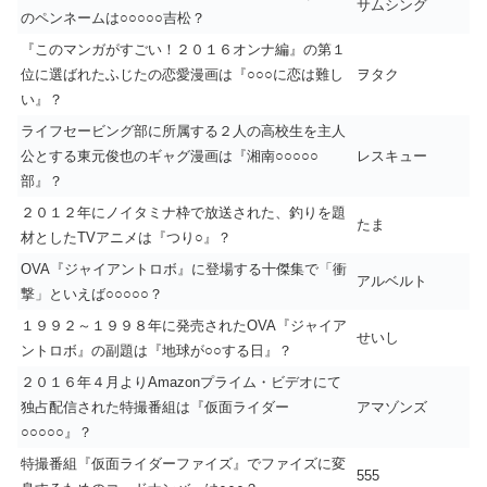
サムシング
のペンネームは○○○○○吉松？
『このマンガがすごい！２０１６オンナ編』の第１
位に選ばれたふじたの恋愛漫画は『○○○に恋は難し
ヲタク
い』？
ライフセービング部に所属する２人の高校生を主人
公とする東元俊也のギャグ漫画は『湘南○○○○○
レスキュー
部』？
２０１２年にノイタミナ枠で放送された、釣りを題
たま
材としたTVアニメは『つり○』？
OVA『ジャイアントロボ』に登場する十傑集で「衝
アルベルト
撃」といえば○○○○○？
１９９２～１９９８年に発売されたOVA『ジャイア
せいし
ントロボ』の副題は『地球が○○する日』？
２０１６年４月よりAmazonプライム・ビデオにて
独占配信された特撮番組は『仮面ライダー
アマゾンズ
○○○○○』？
特撮番組『仮面ライダーファイズ』でファイズに変
555