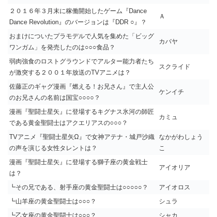
２０１６年３月末に稼働開始したゲーム『Dance
Ａ
Dance Revolution』のバージョンは『DDR ○』？
おまけについたプラモデルで人気を集めた「ビッグ
カバヤ
ワンガム」を発売したのは○○○食品？
弱肉強食のロストグラウンドでアルター能力者たち
スクライド
が激突する２００１年放送のTVアニメは？
佐藤正のギャグ漫画『燃える！お兄さん』で主人公
ケンイチ
のお兄さんの名前は国宝○○○○？
漫画『聖闘士星矢』に登場するキグナス氷河の師匠
カミュ
である黄金聖闘士はアクエリアスの○○○？
TVアニメ『聖闘士星矢Ω』で女神アテナ・城戸沙織
なかがわしょう
の声を演じる女性タレントは？
こ
漫画『聖闘士星矢』に登場する獅子座の黄金戦士
アイオリア
は？
┗その兄である、射手座の黄金聖闘士は○○○○○？
アイオロス
┗山羊座の黄金聖闘士は○○○？
シュラ
┗乙女座の黄金聖闘士は○○○？
シャカ