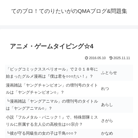
てのブロ！てのりたいがのQMAブログ&問題集
アニメ・ゲームタイピング☆4
2016.05.10
2025.11.11
「ビッグコミックススペリオール」で２０１８年に
ふとらせ
始まったグルメ漫画は『僕は君を○○○たい！』？
漫画雑誌「ヤングチャンピオン」の増刊号のタイト
れつ
ルは「ヤングチャンピオン○」？
┗漫画雑誌「ヤングアニマル」の増刊号のタイトル
あらし
は「ヤングアニマル○」？
小説『フルメタル・パニック！』で、特殊部隊ミス
さがら
リルに所属する主人公の高校生は○○宗介？
┗彼が守る同級生の女の子は千鳥○○○？
かなめ