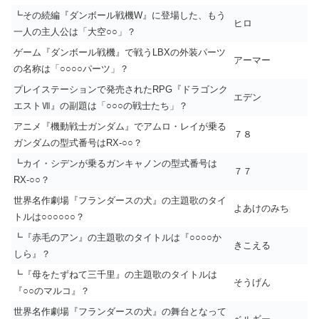
┗その続編『ダンボール戦機W』に登場した、もう
ヒロ
一人の主人公は「大空○○」？
ゲーム『ダンボール戦機』で戦うLBXの外装パーツ
アーマー
の名称は「○○○○パーツ」？
プレイステーションで発売されたRPG『ドラゴンク
エデン
エストⅦ』の副題は「○○○の戦士たち」？
アニメ『機動戦士ガンダム』でアムロ・レイが乗る
７８
ガンダムの型式番号はRX-○○？
┗カイ・シデンが乗るガンキャノンの型式番号は
７７
RX-○○？
世界名作劇場『フランダースの犬』の主題歌のタイ
よあけのみち
トルは○○○○○○？
┗『赤毛のアン』の主題歌のタイトルは『○○○○か
きこえる
しら』？
┗『母をたずねて三千里』の主題歌のタイトルは
そうげん
『○○のマルコ』？
世界名作劇場『フランダースの犬』の舞台となって