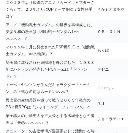
２０１８年より放送のアニメ『カードキャプターさ
くら』で、２０年ぶりにOPテーマを歌う女性歌手
さかもとまあや
は？
アニメ『機動戦士ガンダム』の世界を再構成した、
安彦良和の漫画は『機動戦士ガンダムTHE
ＯＲＩＧＩＮ
○○○○○○』？
２０１２年１月に発売されたPSP用SLGは『機動戦
もくば
士ガンダム ○○の軌跡』？
埼玉県に建設された遊園地を舞台にした、１９８３
年にハドソンが発売したPCゲームは『○○○ラン
デゼニ
ド』？
トーベ・ヤンソンが生んだキャラクター「ムーミ
トロール
ン」の正式な名前はムーミン○○○○？
異次元の生物兵器を巡って戦う２００５年発売の
ネオ
PS２用RPGは『シャイニング・フォース○○』？
菓子職人の小動爽太を主人公とする水城せとなの漫
ショコラティエ
画は『失恋○○○○○○○』？
アニメーターの吉松孝博が漫画家として活動する時