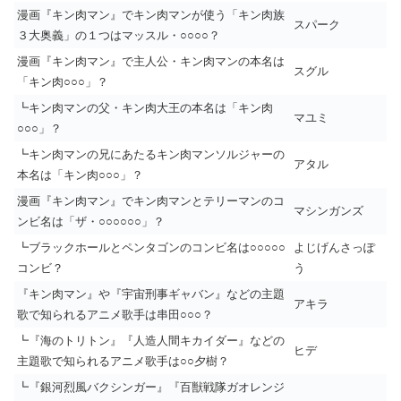
漫画『キン肉マン』でキン肉マンが使う「キン肉族
スパーク
３大奥義」の１つはマッスル・○○○○？
漫画『キン肉マン』で主人公・キン肉マンの本名は
スグル
「キン肉○○○」？
┗キン肉マンの父・キン肉大王の本名は「キン肉
マユミ
○○○」？
┗キン肉マンの兄にあたるキン肉マンソルジャーの
アタル
本名は「キン肉○○○」？
漫画『キン肉マン』でキン肉マンとテリーマンのコ
マシンガンズ
ンビ名は「ザ・○○○○○○」？
┗ブラックホールとペンタゴンのコンビ名は○○○○○
よじげんさっぽ
コンビ？
う
『キン肉マン』や『宇宙刑事ギャバン』などの主題
アキラ
歌で知られるアニメ歌手は串田○○○？
┗『海のトリトン』『人造人間キカイダー』などの
ヒデ
主題歌で知られるアニメ歌手は○○夕樹？
┗『銀河烈風バクシンガー』『百獣戦隊ガオレンジ