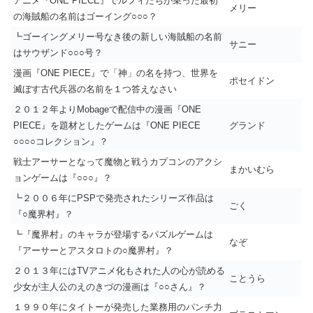
アニメ『ONE PIECE』でルフィたちが乗った最初
メリー
の海賊船の名前はゴーイング○○○？
┗ゴーイングメリー号なき後の新しい海賊船の名前
サニー
はサウザンド○○○号？
漫画『ONE PIECE』で「神」の名を持つ、世界を
ポセイドン
滅ぼす古代兵器の名前を１つ答えなさい
２０１２年よりMobageで配信中の漫画『ONE
PIECE』を題材としたゲームは『ONE PIECE
グランド
○○○○コレクション』？
戦士アーサーとなって魔物と戦うカプコンのアクシ
まかいむら
ョンゲームは『○○○』？
┗２００６年にPSPで発売されたシリーズ作品は
ごく
『○魔界村』？
┗『魔界村』のキャラが登場するパズルゲームは
なぞ
『アーサーとアスタロトの○魔界村』？
２０１３年にはTVアニメ化もされた人の心が読める
ことうら
少女が主人公のえのきづの漫画は『○○さん』？
１９９０年にタイトーが発売した業務用のパンチ力