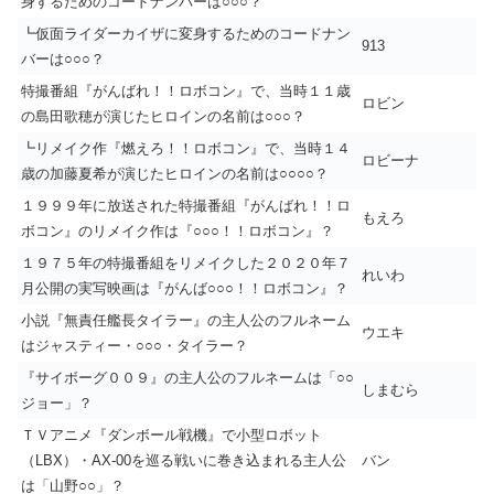
身するためのコードナンバーは○○○？
┗仮面ライダーカイザに変身するためのコードナン
913
バーは○○○？
特撮番組『がんばれ！！ロボコン』で、当時１１歳
ロビン
の島田歌穂が演じたヒロインの名前は○○○？
┗リメイク作『燃えろ！！ロボコン』で、当時１４
ロビーナ
歳の加藤夏希が演じたヒロインの名前は○○○○？
１９９９年に放送された特撮番組『がんばれ！！ロ
もえろ
ボコン』のリメイク作は『○○○！！ロボコン』？
１９７５年の特撮番組をリメイクした２０２０年７
れいわ
月公開の実写映画は『がんば○○○！！ロボコン』？
小説『無責任艦長タイラー』の主人公のフルネーム
ウエキ
はジャスティー・○○○・タイラー？
『サイボーグ００９』の主人公のフルネームは「○○
しまむら
ジョー」？
ＴＶアニメ『ダンボール戦機』で小型ロボット
（LBX）・AX-00を巡る戦いに巻き込まれる主人公
バン
は「山野○○」？