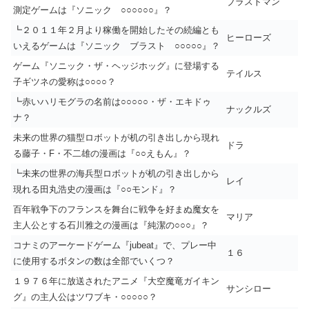
ブラストマン
測定ゲームは『ソニック ○○○○○○』？
┗２０１１年２月より稼働を開始したその続編とも
ヒーローズ
いえるゲームは『ソニック ブラスト ○○○○○』？
ゲーム『ソニック・ザ・ヘッジホッグ』に登場する
テイルス
子ギツネの愛称は○○○○？
┗赤いハリモグラの名前は○○○○○・ザ・エキドゥ
ナックルズ
ナ？
未来の世界の猫型ロボットが机の引き出しから現れ
ドラ
る藤子・F・不二雄の漫画は『○○えもん』？
┗未来の世界の海兵型ロボットが机の引き出しから
レイ
現れる田丸浩史の漫画は『○○モンド』？
百年戦争下のフランスを舞台に戦争を好まぬ魔女を
マリア
主人公とする石川雅之の漫画は『純潔の○○○』？
コナミのアーケードゲーム『jubeat』で、プレー中
１６
に使用するボタンの数は全部でいくつ？
１９７６年に放送されたアニメ『大空魔竜ガイキン
サンシロー
グ』の主人公はツワブキ・○○○○○？