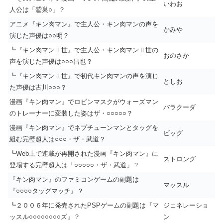
いわお
人公は「鷲巣○」？
アニメ『キン肉マン』で主人公・キン肉マンの声を
かみや
演じた声優は○○明？
┗『キン肉マンⅡ世』で主人公・キン肉マンⅡ世の
おのさか
声を演じた声優は○○○昌也？
┗『キン肉マンⅡ世』で初代キン肉マンの声を演じ
としお
た声優は古川○○○？
漫画『キン肉マン』でロビンマスクがウォーズマン
バラクーダ
のトレーナーに変装した姿はザ・○○○○○？
漫画『キン肉マン』でネプチューンマンとタッグを
ビッグ
組む完璧超人は○○○・ザ・武道？
┗Web上で連載が再開された漫画『キン肉マン』に
ストロング
登場する完璧超人は「○○○○○・ザ・武道」？
『キン肉マン』のファミコンゲームの副題は
マッスル
『○○○○タッグマッチ』？
┗２００６年に発売されたPSPゲームの副題は『マ
ジェネレーショ
ッスル○○○○○○○○ズ』？
ン