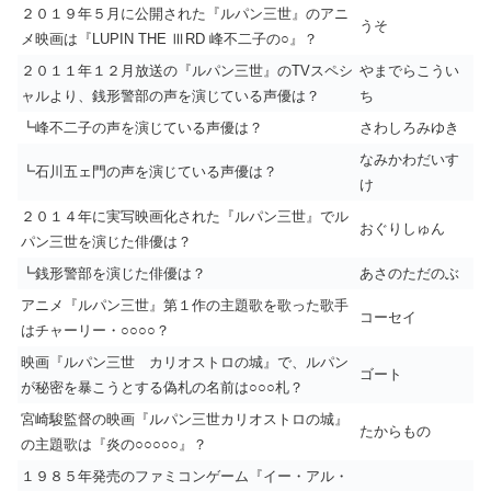
２０１９年５月に公開された『ルパン三世』のアニ
うそ
メ映画は『LUPIN THE ⅢRD 峰不二子の○』？
２０１１年１２月放送の『ルパン三世』のTVスペシ
やまでらこうい
ャルより、銭形警部の声を演じている声優は？
ち
┗峰不二子の声を演じている声優は？
さわしろみゆき
なみかわだいす
┗石川五ェ門の声を演じている声優は？
け
２０１４年に実写映画化された『ルパン三世』でル
おぐりしゅん
パン三世を演じた俳優は？
┗銭形警部を演じた俳優は？
あさのただのぶ
アニメ『ルパン三世』第１作の主題歌を歌った歌手
コーセイ
はチャーリー・○○○○？
映画『ルパン三世 カリオストロの城』で、ルパン
ゴート
が秘密を暴こうとする偽札の名前は○○○札？
宮崎駿監督の映画『ルパン三世カリオストロの城』
たからもの
の主題歌は『炎の○○○○○』？
１９８５年発売のファミコンゲーム『イー・アル・