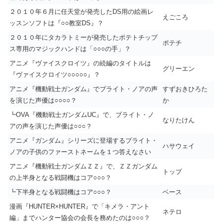
２０１０年６月に任天堂が発売したDS用の絵画レ
えごころ
ッスンソフトは『○○教室DS』？
２０１０年にタカラトミーが発売したポテトチップ
ポテチ
ス専用のマジックハンドは「○○○の手」？
アニメ『ヴァイスクロイツ』の続編のタイトルは
グリーエン
『ヴァイスクロイツ○○○○○』？
アニメ『機動戦士ガンダム』でブライト・ノアの声
すずおきひろた
を演じた声優は○○○○？
か
┗OVA『機動戦士ガンダムUC』で、ブライト・ノ
なりたけん
アの声を演じた声優は○○○？
アニメ『ガンダム』シリーズに登場するブライト・
ハサウェイ
ノアの子供のファーストネームを１つ答えなさい
アニメ『機動戦士ガンダムＺＺ』で、ＺＺガンダム
トップ
の上半身となる戦闘機はコア○○○？
┗下半身となる戦闘機はコア○○○？
ベース
漫画『HUNTER×HUNTER』で「キメラ・アント
ネテロ
編」までハンター協会の会長を務めたのは○○○？