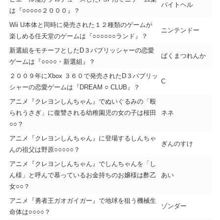
バイトヘル
は『○○○○○２０００』？
Wii U本体と同時に発売された１２種類のゲームが
ニンテンドー
楽しめる任天堂のゲームは『○○○○○○ランド』？
新選組をモチーフとしたD３パブリッシャーの恋愛
ばくまつれんか
ゲームは『○○○○・新選組』？
２００９年にXbox ３６０で発売されたD３パブリッ
C
シャーの恋愛ゲームは『DREAM ○ CLUB』？
アニメ『クレヨンしんちゃん』でぬいぐるみの「殴
られうさぎ」に復讐される幼稚園児の女の子は桜田
ネネ
○○？
アニメ『クレヨンしんちゃん』に登場するしんちゃ
ぎんのすけ
んの祖父は野原○○○○○？
アニメ『クレヨンしんちゃん』でしんちゃんを「し
ん様」と呼んで慕っているお金持ちのお嬢様は酢乙
あい
女○○？
アニメ『勇者王ガオガイガー』で地球を狙う機械生
ゾンダー
命体は○○○○？