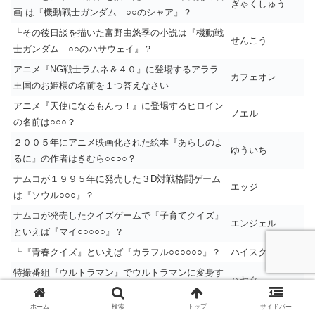
ぎゃくしゅう
画 は『機動戦士ガンダム ○○のシャア』？
┗その後日談を描いた富野由悠季の小説は『機動戦
せんこう
士ガンダム ○○のハサウェイ』？
アニメ『NG戦士ラムネ＆４０』に登場するアララ
カフェオレ
王国のお姫様の名前を１つ答えなさい
アニメ『天使になるもんっ！』に登場するヒロイン
ノエル
の名前は○○○？
２００５年にアニメ映画化された絵本『あらしのよ
ゆういち
るに』の作者はきむら○○○○？
ナムコが１９９５年に発売した３D対戦格闘ゲーム
エッジ
は『ソウル○○○』？
ナムコが発売したクイズゲームで『子育てクイズ』
エンジェル
といえば『マイ○○○○○』？
┗『青春クイズ』といえば『カラフル○○○○○○』？
ハイスクール
特撮番組『ウルトラマン』でウルトラマンに変身す
ハヤタ
るのは○○○隊員？
ホーム
検索
トップ
サイドバー
┗『ウルトラマンコスモス』でコスモスに変身する