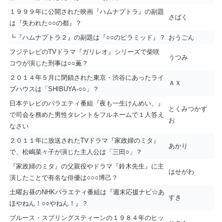
１９９９年に公開された映画『ハムナプトラ』の副題
さばく
は『失われた○○の都』？
┗『ハムナプトラ２』の副題は『○○のピラミッド』？
おうごん
フジテレビのTVドラマ『ガリレオ』シリーズで柴咲
うつみ
コウが演じた刑事は○○薫？
２０１４年５月に閉鎖された東京・渋谷にあったライ
ＡＸ
ブハウスは「SHIBUYA-○○」？
日本テレビのバラエティ番組『夜も一生けんめい。』
とくみつかず
で司会を務めた男性タレントをフルネームで１人答え
お
なさい
２０１１年に放送されたTVドラマ『家政婦のミタ』
あかり
で、松嶋菜々子が演じた主人公は「三田○」？
『家政婦のミタ』の父親役やドラマ『鈴木先生』に主
はせがわ
演したことで有名な俳優は○○○博己？
土曜お昼のNHKバラエティ番組は『週末応援ナビ☆あ
すき
ほやねん！○○やねん！』？
ブルース・スプリングスティーンの１９８４年のヒッ