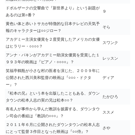
ドボルザークの交響曲で『新世界より』という副題が
９
あるのは第○番？
黄色い体と赤いトサカが特徴的な日本テレビの天気予
そら
報のキャラクターは○○ジロー？
アカデミー主演女優賞を２度受賞したアメリカの女優
スワンク
はヒラリー・○○○○？
アンナ・パキンがアカデミー助演女優賞を受賞した１
レッスン
９９３年の映画は『ピアノ・○○○○』？
笑福亭鶴瓶が小さな村の医者を演じた、２００９年に
公開された西川美和監督の映画は『○○○・ドクタ
ディア
ー』？
『松本の兄』という本を出版したこともある、ダウン
たかひろ
タウンの松本人志の実の兄は松本○○？
有名人が事件から学んだ教訓を披露する、ダウンタウ
ススメ
ン司会の番組は『教訓の○○○』？
２０１１年６月に公開されたダウンタウンの松本人志
さや
にとって監督３作目となった映画は『○○侍』？