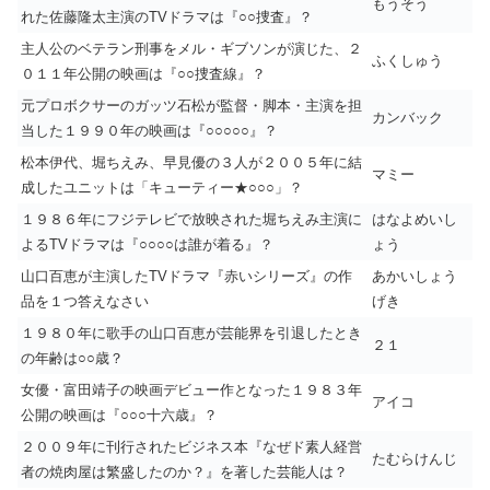
もうそう
れた佐藤隆太主演のTVドラマは『○○捜査』？
主人公のベテラン刑事をメル・ギブソンが演じた、２
ふくしゅう
０１１年公開の映画は『○○捜査線』？
元プロボクサーのガッツ石松が監督・脚本・主演を担
カンバック
当した１９９０年の映画は『○○○○○』？
松本伊代、堀ちえみ、早見優の３人が２００５年に結
マミー
成したユニットは「キューティー★○○○」？
１９８６年にフジテレビで放映された堀ちえみ主演に
はなよめいし
よるTVドラマは『○○○○は誰が着る』？
ょう
山口百恵が主演したTVドラマ『赤いシリーズ』の作
あかいしょう
品を１つ答えなさい
げき
１９８０年に歌手の山口百恵が芸能界を引退したとき
２１
の年齢は○○歳？
女優・富田靖子の映画デビュー作となった１９８３年
アイコ
公開の映画は『○○○十六歳』？
２００９年に刊行されたビジネス本『なぜド素人経営
たむらけんじ
者の焼肉屋は繁盛したのか？』を著した芸能人は？