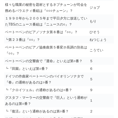
様々な職業の秘密を題材とするネプチューンが司会を
ジョブ
務めるバラエティ番組は『○○○チューン』？
１９９０年から２００５年まで平日夕方に放送してい
もり
たTBSのニュース番組は『ニュースの○』？
ベートーベンのピアノソナタ第８番は『○○』？
ひそう
┗第２３番は『○○』？
ねつじょう
ベートーベンのピアノ協奏曲第５番変ホ長調の別名は
こうてい
『○○』？
ベートーベンの交響曲で『運命』といえば第○番？
５
┗『田園』といえば第○番？
６
ドイツの作曲家ベートーベンのバイオリンソナタで
５
『春』の通称があるのは○番？
┗『クロイツェル』の通称があるのは○番？
９
グスタフ・マーラーの交響曲で『巨人』という通称が
１
あるのは第○番？
┗『復活』という通称があるのは第○番？
２