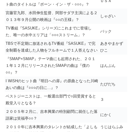
ＵＳＡ
ト曲のタイトルは『ボーン・イン・ザ・○○○』？
宮藤官九郎、水田伸生監督、阿部サダヲ主演による２
しゃざい
０１３年９月公開の映画は『○○の王様』？
TV番組『SASUKE』シリーズにこれまでに登場し
バック
た、唯一の水中エリアは「○○○ストリーム」？
TBSで不定期に放送されるTV番組『SASUKE』で完
あきやまかず
全制覇を達成した人物をフルネームで１人答えなさい
ひこ
『SMAP×SMAP』テーマ曲にも起用された、２０１
１年１２月にリリースされたSMAPの曲は『僕の
はんぶん
○○』？
I WiSHのヒット曲『明日への扉』の原曲となった川崎
たびだち
あいの曲は『○○○の日に…』？
ベストジーニストは、一般選出部門で○回受賞すると
３
殿堂入りとなる？
２００５年２月に、吉本興業の特別顧問に就任した落
にかく
語家は笑福亭○○？
２０１０年に吉本興業のタレントが結成した「よしも
うじはらふみ