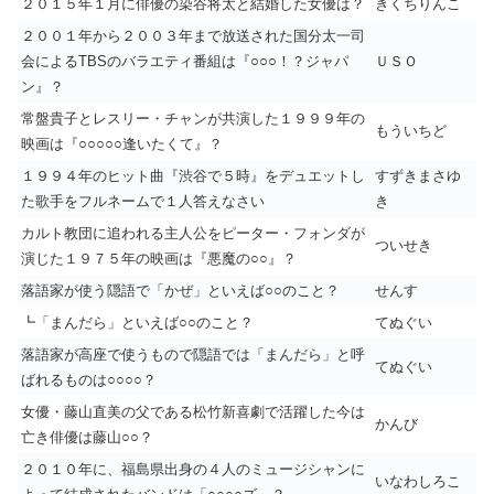
２０１５年１月に俳優の染谷将太と結婚した女優は？
きくちりんこ
２００１年から２００３年まで放送された国分太一司
会によるTBSのバラエティ番組は『○○○！？ジャパ
ＵＳＯ
ン』？
常盤貴子とレスリー・チャンが共演した１９９９年の
もういちど
映画は『○○○○○逢いたくて』？
１９９４年のヒット曲『渋谷で５時』をデュエットし
すずきまさゆ
た歌手をフルネームで１人答えなさい
き
カルト教団に追われる主人公をピーター・フォンダが
ついせき
演じた１９７５年の映画は『悪魔の○○』？
落語家が使う隠語で「かぜ」といえば○○のこと？
せんす
┗「まんだら」といえば○○のこと？
てぬぐい
落語家が高座で使うもので隠語では「まんだら」と呼
てぬぐい
ばれるものは○○○○？
女優・藤山直美の父である松竹新喜劇で活躍した今は
かんび
亡き俳優は藤山○○？
２０１０年に、福島県出身の４人のミュージシャンに
いなわしろこ