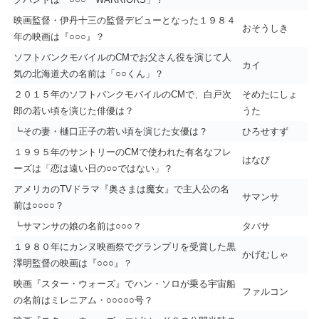
映画監督・伊丹十三の監督デビューとなった１９８４
おそうしき
年の映画は『○○○』？
ソフトバンクモバイルのCMでお父さん役を演じて人
カイ
気の北海道犬の名前は「○○くん」？
２０１５年のソフトバンクモバイルのCMで、白戸次
そめたにしょ
郎の若い頃を演じた俳優は？
うた
┗その妻・樋口正子の若い頃を演じた女優は？
ひろせすず
１９９５年のサントリーのCMで使われた有名なフレ
はなび
ーズは「恋は遠い日の○○ではない」？
アメリカのTVドラマ『奥さまは魔女』で主人公の名
サマンサ
前は○○○○？
┗サマンサの娘の名前は○○○？
タバサ
１９８０年にカンヌ映画祭でグランプリを受賞した黒
かげむしゃ
澤明監督の映画は『○○○』？
映画『スター・ウォーズ』でハン・ソロが乗る宇宙船
ファルコン
の名前はミレニアム・○○○○○号？