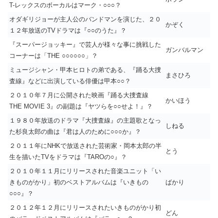
T-レックスのボーカルはマーク・○○○？
オダギリジョーが主人公のバンドマンを演じた、２０
かぞく
１２年放送のTVドラマは『○○のうた』？
『スーパージョッキー』で芸人が様々な事に挑戦した
ガンバルマン
コーナーは「THE ○○○○○○」？
ミュージシャン・甲本ヒロトの弟である、『踊る大捜
まさひろ
査線』などに出演している俳優は甲本○○？
２０１０年７月に公開された映画『踊る大捜査線
かいほう
THE MOVIE 3』の副題は『ヤツらを○○せよ！』？
１９８０年放送のドラマ『大捜査線』の主題歌となっ
しねる
た杉良太郎の曲は『君は人のために○○○か』？
２０１１年にNHKで放送された芸術家・岡本太郎の半
とう
生を描いたTVをドラマは『TAROの○』？
２０１０年１１月にリリースされた音楽ユニット「い
きものがかり」初のベストアルバムは『いきもの
ばかり
○○○』？
２０１２年１２月にリリースされたいきものがかり初
どん