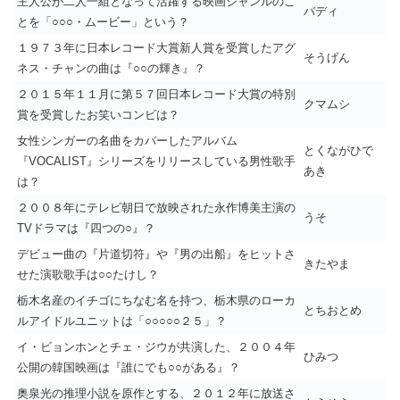
主人公が二人一組となって活躍する映画ジャンルのこ
バディ
とを「○○○・ムービー」という？
１９７３年に日本レコード大賞新人賞を受賞したアグ
そうげん
ネス・チャンの曲は『○○の輝き』？
２０１５年１１月に第５７回日本レコード大賞の特別
クマムシ
賞を受賞したお笑いコンビは？
女性シンガーの名曲をカバーしたアルバム
とくながひで
『VOCALIST』シリーズをリリースしている男性歌手
あき
は？
２００８年にテレビ朝日で放映された永作博美主演の
うそ
TVドラマは『四つの○』？
デビュー曲の『片道切符』や『男の出船』をヒットさ
きたやま
せた演歌歌手は○○たけし？
栃木名産のイチゴにちなむ名を持つ、栃木県のローカ
とちおとめ
ルアイドルユニットは「○○○○○２５」？
イ・ビョンホンとチェ・ジウが共演した、２００４年
ひみつ
公開の韓国映画は『誰にでも○○がある』？
奥泉光の推理小説を原作とする、２０１２年に放送さ