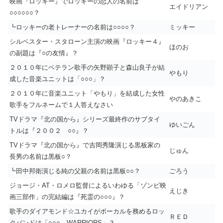
映画『ロッキー』でロッキーの恋人の名前は
エイドリアン
○○○○○○？
┗ロッキーの老トレーナーの名前は○○○○？
ミッキー
シルベスター・スタローン主演の映画『ロッキー４』
ほのお
の副題は『○の友情』？
２０１０年にベテラン歌手の矢野顕子と森山良子が結
やもり
成した音楽ユニットは「○○○」？
２０１０年に音楽ユニット「やもり」を結成した女性
やのあきこ
歌手をフルネームで１人答えなさい
TVドラマ『北の国から』シリーズ最終作のサブタイ
ゆいごん
トルは『２００２ ○○』？
TVドラマ『北の国から』で吉岡秀隆演じる黒板家の
じゅん
長男の名前は黒板○？
┗田中邦衛演じる純の父親の名前は黒板○○？
ごろう
ジョージ・AT・ロメロ監督によるいわゆる「ゾンビ映
えじき
画三部作」の完結編は『死霊の○○○』？
歌手のダイアモンド☆ユカイがボーカルを務めるロッ
ＲＥＤ
クバンドは「○○○ WARRIORS」？