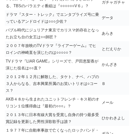
ガチャガチャ
る、TBSのバラエティ番組は『○○○○○○V６』？
ドラマ『スター・トレック』でエンタプライズ号に乗
データ
っているアンドロイドは○○○少佐？
バブル時代にジュリアナ東京でカリスマ的存在となっ
あらき
たお立ち台の女王は○○師匠？
２００７年放映のTVドラマ『ライアーゲーム』でヒ
とだえりか
ロインの神崎直を演じたのは○○○○○？
TVドラマ『LIAR GAME』シリーズで、戸田恵梨香が
かんざき
演じた役名は○○直？
２０１２年１２月に解散した、タケト、ナベ、ハブの
３人からなる、吉本興業所属のお笑いトリオは○コー
Ｂ
ス？
AKB４８から生まれたユニットフレンチ・キス初のオ
メール
リコン１位獲得曲は『最初の○○○』？
２０１３年に日本有線大賞を受賞し自身の持つ最多受
ひかわきよし
賞記録を更新した男性演歌歌手は誰？
１９７７年に自動車事故で亡くなったロックバンド・
ボラン