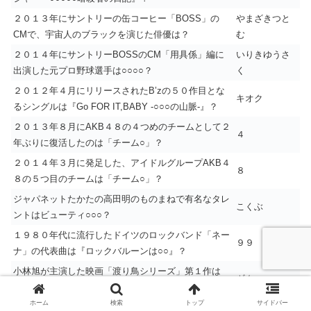
２０１３年にサントリーの缶コーヒー「BOSS」の
やまざきつと
CMで、宇宙人のブラックを演じた俳優は？
む
２０１４年にサントリーBOSSのCM「用具係」編に
いりきゆうさ
出演した元プロ野球選手は○○○○？
く
２０１２年４月にリリースされたB’zの５０作目とな
キオク
るシングルは『Go FOR IT,BABY -○○○の山脈-』？
２０１３年８月にAKB４８の４つめのチームとして２
４
年ぶりに復活したのは「チーム○」？
２０１４年３月に発足した、アイドルグループAKB４
８
８の５つ目のチームは「チーム○」？
ジャパネットたかたの高田明のものまねで有名なタレ
こくぶ
ントはビューティ○○○？
１９８０年代に流行したドイツのロックバンド「ネー
９９
ナ」の代表曲は『ロックバルーンは○○』？
小林旭が主演した映画「渡り鳥シリーズ」第１作は
ギター
『○○○を持った渡り鳥』？
ホーム
検索
トップ
サイドバー
小林旭のヒット曲『昔の名前で出ています』で京都で