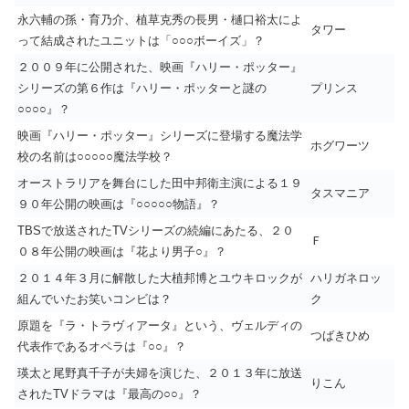
永六輔の孫・育乃介、植草克秀の長男・樋口裕太によ
タワー
って結成されたユニットは「○○○ボーイズ」？
２００９年に公開された、映画『ハリー・ポッター』
シリーズの第６作は『ハリー・ポッターと謎の
プリンス
○○○○』？
映画『ハリー・ポッター』シリーズに登場する魔法学
ホグワーツ
校の名前は○○○○○魔法学校？
オーストラリアを舞台にした田中邦衛主演による１９
タスマニア
９０年公開の映画は『○○○○○物語』？
TBSで放送されたTVシリーズの続編にあたる、２０
Ｆ
０８年公開の映画は『花より男子○』？
２０１４年３月に解散した大植邦博とユウキロックが
ハリガネロッ
組んでいたお笑いコンビは？
ク
原題を『ラ・トラヴィアータ』という、ヴェルディの
つばきひめ
代表作であるオペラは『○○』？
瑛太と尾野真千子が夫婦を演じた、２０１３年に放送
りこん
されたTVドラマは『最高の○○』？