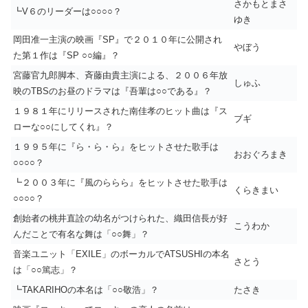
さかもとまさ
┗V６のリーダーは○○○○？
ゆき
岡田准一主演の映画『SP』で２０１０年に公開され
やぼう
た第１作は『SP ○○編』？
宮藤官九郎脚本、斉藤由貴主演による、２００６年放
しゅふ
映のTBSのお昼のドラマは『吾輩は○○である』？
１９８１年にリリースされた南佳孝のヒット曲は『ス
ブギ
ローな○○にしてくれ』？
１９９５年に『ら・ら・ら』をヒットさせた歌手は
おおぐろまき
○○○○？
┗２００３年に『風のららら』をヒットさせた歌手は
くらきまい
○○○○？
創始者の桃井直詮の幼名がつけられた、織田信長が好
こうわか
んだことで有名な舞は「○○舞」？
音楽ユニット「EXILE」のボーカルでATSUSHIの本名
さとう
は「○○篤志」？
┗TAKARIHOの本名は「○○敬浩」？
たさき