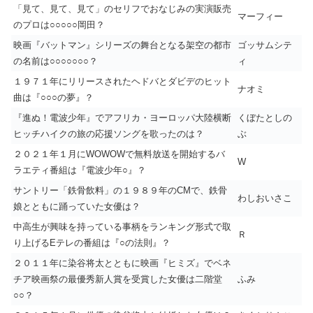
「見て、見て、見て」のセリフでおなじみの実演販売
マーフィー
のプロは○○○○○岡田？
映画『バットマン』シリーズの舞台となる架空の都市
ゴッサムシテ
の名前は○○○○○○○？
ィ
１９７１年にリリースされたヘドバとダビデのヒット
ナオミ
曲は『○○○の夢』？
『進ぬ！電波少年』でアフリカ・ヨーロッパ大陸横断
くぼたとしの
ヒッチハイクの旅の応援ソングを歌ったのは？
ぶ
２０２１年１月にWOWOWで無料放送を開始するバ
W
ラエティ番組は『電波少年○』？
サントリー「鉄骨飲料」の１９８９年のCMで、鉄骨
わしおいさこ
娘とともに踊っていた女優は？
中高生が興味を持っている事柄をランキング形式で取
Ｒ
り上げるEテレの番組は『○の法則』？
２０１１年に染谷将太とともに映画『ヒミズ』でベネ
チア映画祭の最優秀新人賞を受賞した女優は二階堂
ふみ
○○？