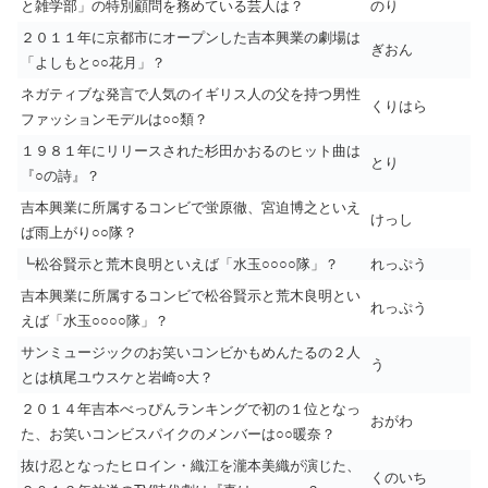
と雑学部」の特別顧問を務めている芸人は？
のり
２０１１年に京都市にオープンした吉本興業の劇場は
ぎおん
「よしもと○○花月」？
ネガティブな発言で人気のイギリス人の父を持つ男性
くりはら
ファッションモデルは○○類？
１９８１年にリリースされた杉田かおるのヒット曲は
とり
『○の詩』？
吉本興業に所属するコンビで蛍原徹、宮迫博之といえ
けっし
ば雨上がり○○隊？
┗松谷賢示と荒木良明といえば「水玉○○○○隊」？
れっぷう
吉本興業に所属するコンビで松谷賢示と荒木良明とい
れっぷう
えば「水玉○○○○隊」？
サンミュージックのお笑いコンビかもめんたるの２人
う
とは槙尾ユウスケと岩崎○大？
２０１４年吉本べっぴんランキングで初の１位となっ
おがわ
た、お笑いコンビスパイクのメンバーは○○暖奈？
抜け忍となったヒロイン・織江を瀧本美織が演じた、
くのいち