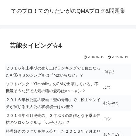
てのブロ！てのりたいがのQMAブログ&問題集
芸能タイピング☆4
2016.07.15
2025.07.19
２０１６年上半期の売り上げランキングで１位になっ
つばさ
たAKB４８のシングルは『○はいらない』？
ソフトバンク「Y!mobile」のCMで出演している、不
ふて
機嫌そうな顔で人気の猫の愛称は○○ニャン？
２０１６年秋公開の映画『聖の青春』で、松山ケンイ
むらやま
チが演じる主人公の将棋棋士は○○聖？
２０１６年６月発売の、３年ぶりの新作となる桑田佳
ヨシ
祐のソロシングルは『○○子さん』？
料理好きのヤクザを主人公とした２０１６年７月より
おとこめし