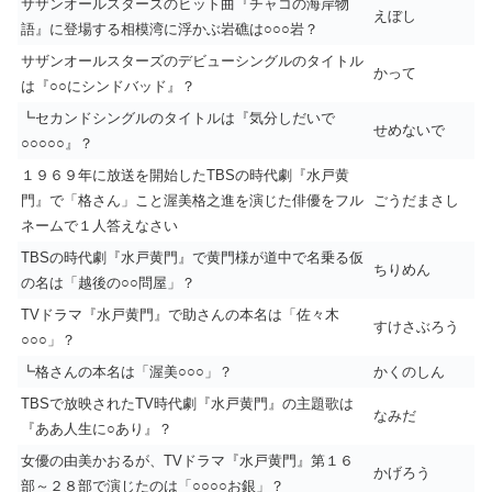
サザンオールスターズのヒット曲『チャコの海岸物
えぼし
語』に登場する相模湾に浮かぶ岩礁は○○○岩？
サザンオールスターズのデビューシングルのタイトル
かって
は『○○にシンドバッド』？
┗セカンドシングルのタイトルは『気分しだいで
せめないで
○○○○○』？
１９６９年に放送を開始したTBSの時代劇『水戸黄
門』で「格さん」こと渥美格之進を演じた俳優をフル
ごうだまさし
ネームで１人答えなさい
TBSの時代劇『水戸黄門』で黄門様が道中で名乗る仮
ちりめん
の名は「越後の○○問屋」？
TVドラマ『水戸黄門』で助さんの本名は「佐々木
すけさぶろう
○○○」？
┗格さんの本名は「渥美○○○」？
かくのしん
TBSで放映されたTV時代劇『水戸黄門』の主題歌は
なみだ
『ああ人生に○あり』？
女優の由美かおるが、TVドラマ『水戸黄門』第１６
かげろう
部～２８部で演じたのは「○○○○お銀」？