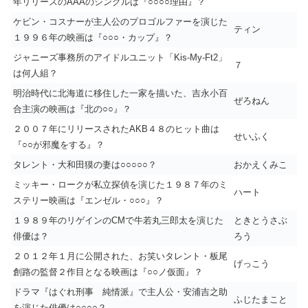
年リリースのAAAのシングルは『○○○○理由』？
ケビン・コスナーが主人公のプロゴルファーを演じた
ティン
１９９６年の映画は『○○○・カップ』？
ジャニーズ事務所のアイドルユニット「Kis-My-Ft2」
７
は何人組？
明治時代に北海道に移住した一家を描いた、吉永小百
ぜろねん
合主演の映画は『北の○○』？
２００７年にリリースされたAKB４８のヒット曲は
せいふく
『○○が邪魔をする』？
タレント・大和田獏の妻は○○○○○？
おかえくみこ
ミッキー・ロークが私立探偵を演じた１９８７年のミ
ハート
ステリー映画は『エンゼル・○○○』？
１９８９年のリゲインのCMで牛若丸三郎太を演じた
ときとうさぶ
俳優は？
ろう
２０１２年１月に公開された、お笑いタレント・板尾
げっこう
創路の監督２作目となる映画は『○○ノ仮面』？
ドラマ『はぐれ刑事 純情派』で主人公・安浦吉之助
ふじたまこと
を演じた俳優は○○○○？