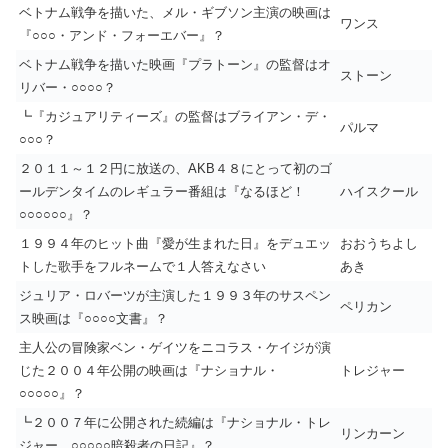
ベトナム戦争を描いた、メル・ギブソン主演の映画は
ワンス
『○○○・アンド・フォーエバー』？
ベトナム戦争を描いた映画『プラトーン』の監督はオ
ストーン
リバー・○○○○？
┗『カジュアリティーズ』の監督はブライアン・デ・
パルマ
○○○？
２０１１～１２円に放送の、AKB４８にとって初のゴ
ールデンタイムのレギュラー番組は『なるほど！
ハイスクール
○○○○○○』？
１９９４年のヒット曲『愛が生まれた日』をデュエッ
おおうちよし
トした歌手をフルネームで１人答えなさい
あき
ジュリア・ロバーツが主演した１９９３年のサスペン
ペリカン
ス映画は『○○○○文書』？
主人公の冒険家ベン・ゲイツをニコラス・ケイジが演
じた２００４年公開の映画は『ナショナル・
トレジャー
○○○○○』？
┗２００７年に公開された続編は『ナショナル・トレ
リンカーン
ジャー ○○○○○暗殺者の日記』？