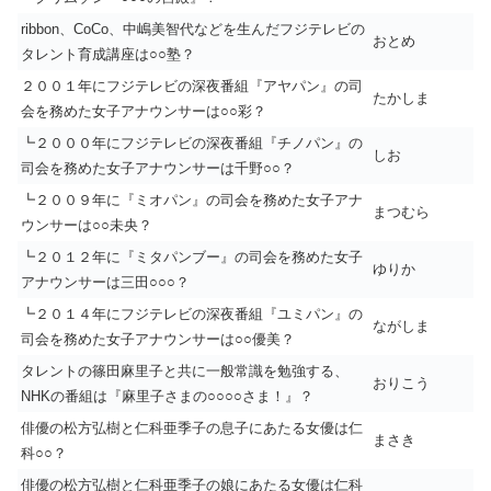
ribbon、CoCo、中嶋美智代などを生んだフジテレビの
おとめ
タレント育成講座は○○塾？
２００１年にフジテレビの深夜番組『アヤパン』の司
たかしま
会を務めた女子アナウンサーは○○彩？
┗２０００年にフジテレビの深夜番組『チノパン』の
しお
司会を務めた女子アナウンサーは千野○○？
┗２００９年に『ミオパン』の司会を務めた女子アナ
まつむら
ウンサーは○○未央？
┗２０１２年に『ミタパンブー』の司会を務めた女子
ゆりか
アナウンサーは三田○○○？
┗２０１４年にフジテレビの深夜番組『ユミパン』の
ながしま
司会を務めた女子アナウンサーは○○優美？
タレントの篠田麻里子と共に一般常識を勉強する、
おりこう
NHKの番組は『麻里子さまの○○○○さま！』？
俳優の松方弘樹と仁科亜季子の息子にあたる女優は仁
まさき
科○○？
俳優の松方弘樹と仁科亜季子の娘にあたる女優は仁科