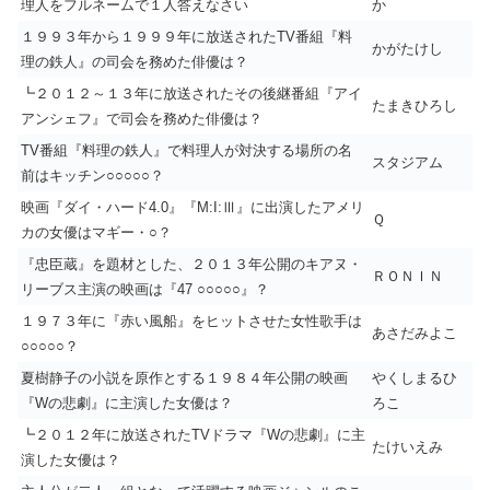
理人をフルネームで１人答えなさい
か
１９９３年から１９９９年に放送されたTV番組『料
かがたけし
理の鉄人』の司会を務めた俳優は？
┗２０１２～１３年に放送されたその後継番組『アイ
たまきひろし
アンシェフ』で司会を務めた俳優は？
TV番組『料理の鉄人』で料理人が対決する場所の名
スタジアム
前はキッチン○○○○○？
映画『ダイ・ハード4.0』『M:I:Ⅲ』に出演したアメリ
Ｑ
カの女優はマギー・○？
『忠臣蔵』を題材とした、２０１３年公開のキアヌ・
ＲＯＮＩＮ
リーブス主演の映画は『47 ○○○○○』？
１９７３年に『赤い風船』をヒットさせた女性歌手は
あさだみよこ
○○○○○？
夏樹静子の小説を原作とする１９８４年公開の映画
やくしまるひ
『Wの悲劇』に主演した女優は？
ろこ
┗２０１２年に放送されたTVドラマ『Wの悲劇』に主
たけいえみ
演した女優は？