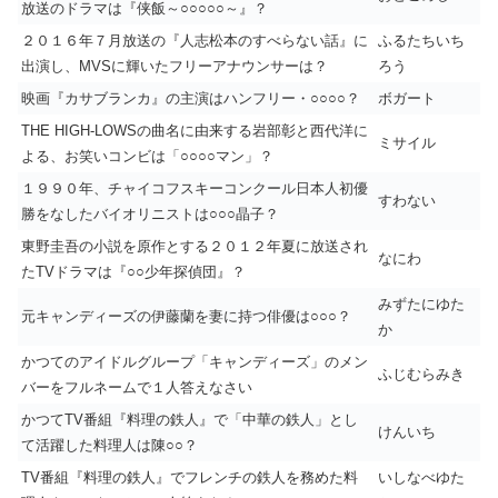
放送のドラマは『侠飯～○○○○○～』？
２０１６年７月放送の『人志松本のすべらない話』に
ふるたちいち
出演し、MVSに輝いたフリーアナウンサーは？
ろう
映画『カサブランカ』の主演はハンフリー・○○○○？
ボガート
THE HIGH-LOWSの曲名に由来する岩部彰と西代洋に
ミサイル
よる、お笑いコンビは「○○○○マン」？
１９９０年、チャイコフスキーコンクール日本人初優
すわない
勝をなしたバイオリニストは○○○晶子？
東野圭吾の小説を原作とする２０１２年夏に放送され
なにわ
たTVドラマは『○○少年探偵団』？
みずたにゆた
元キャンディーズの伊藤蘭を妻に持つ俳優は○○○？
か
かつてのアイドルグループ「キャンディーズ」のメン
ふじむらみき
バーをフルネームで１人答えなさい
かつてTV番組『料理の鉄人』で「中華の鉄人」とし
けんいち
て活躍した料理人は陳○○？
TV番組『料理の鉄人』でフレンチの鉄人を務めた料
いしなべゆた