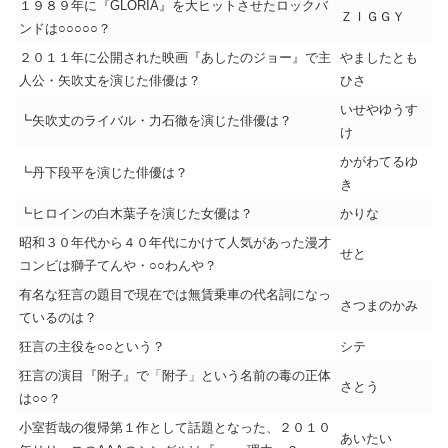
１９８９年に『GLORIA』を大ヒットさせたロックバ
ＺＩＧＧＹ
ンドは○○○○○？
２０１１年に公開された映画『あしたのジョー』で主
やましたとも
人公・矢吹丈を演じた俳優は？
ひさ
いせやゆうす
┗矢吹丈のライバル・力石徹を演じた俳優は？
け
かがわてるゆ
┗丹下段平を演じた俳優は？
き
┗ヒロインの白木葉子を演じた女優は？
かりな
昭和３０年代から４０年代にかけて人気があった漫才
せと
コンビは獅子てんや・○○わんや？
有名な狂言の題目で現在では無賃乗車の代名詞になっ
さつまのかみ
ているのは？
狂言の主役を○○という？
シテ
狂言の演目『附子』で「附子」という名前の毒の正体
さとう
は○○？
小室哲哉の復帰第１作として話題となった、２０１０
あいたい