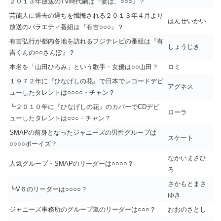
２０１３年放送のTV時代劇は『妻は、○○○』？
芸能人に過去の過ちを懺悔される２０１３年４月より
はんせいかい
放送のバラエティ番組は『有吉○○○』？
有吉弘行が都内各地を訪れるフジテレビの番組は『有
しょうじき
吉くんの○○さんぽ』？
本名を「山田ひろみ」という歌手・女優は○○山田？
ロミ
１９７２年に『ひなげしの花』で日本でレコードデビ
アグネス
ューしたタレントは○○○○・チャン？
┗２０１０年に『ひなげしの花』のカバーでCDデビ
ローラ
ューしたタレントは○○○・チャン？
SMAPの前身となったジャニーズの男性グループは
スケート
○○○○ボーイズ？
なかいまさひ
人気グループ・SMAPのリーダーは○○○○？
ろ
さかもとまさ
┗V６のリーダーは○○○○？
ゆき
ジャニーズ事務所のグループ嵐のリーダーは○○○？
おおのさとし