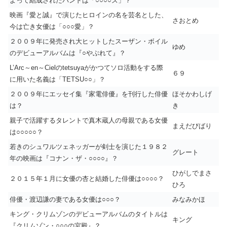
よって結成されたバンドは「○○○○ズ」？
映画『愛と誠』で演じたヒロインの名を芸名とした、
さおとめ
今は亡き女優は「○○○愛」？
２００９年に発売され大ヒットしたスーザン・ボイル
ゆめ
のデビューアルバムは『○やぶれて』？
L’Arc～en～Cielのtetsuyaがかつてソロ活動をする際
６９
に用いた名義は「TETSU○○」？
２００９年にエッセイ集『家電俳優』を刊行した俳優
ほそかわしげ
は？
き
親子で活躍するタレントで真木蔵人の母親である女優
まえだびばり
は○○○○○？
若きのシュワルツェネッガーが剣士を演じた１９８２
グレート
年の映画は『コナン・ザ・○○○○』？
ひがしでまさ
２０１５年１月に女優の杏と結婚した俳優は○○○○？
ひろ
俳優・渡辺謙の妻である女優は○○○？
みなみかほ
キング・クリムゾンのデビューアルバムのタイトルは
キング
『クリムゾン・○○○の宮殿』？