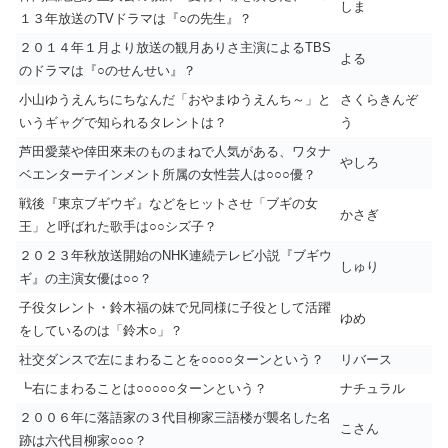
しま
１３年放送のTVドラマは『○の先生』？
２０１４年１月より放送の観月ありさ主演によるTBS
よる
のドラマは『○のせんせい』？
小山ゆうえんちにちなんだ「おやまゆうえんち～」と
さくらきんぞ
いうギャグで知られるタレントは？
う
芦田愛菜や倖田來未のものまねで人気がある、ワタナ
やしろ
ベエンターテインメント所属の女性芸人は○○○優？
戦後『東京ブギウギ』などをヒットさせ「ブギの女
かさぎ
王」と呼ばれた歌手は○○シズ子？
２０２３年秋放送開始のNHK連続テレビ小説『ブギウ
しゅり
ギ』の主演女優は○○？
子役タレント・鈴木福の妹で兄同様に子役として活躍
ゆめ
をしているのは「鈴木○」？
社交ダンスで左にまわることを○○○○ターンという？
リバース
┗右にまわることは○○○○○ターンという？
ナチュラル
２００６年に落語家の３代目柳家三語楼が襲名した名
こさん
跡は六代目柳家○○○？