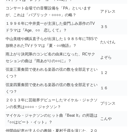
コンサート会場での音響設備を「PA」といいます
アドレス
が、これは「パブリック・○○○○」の略？
１９９６年に中井貴一が主演した柴門ふみ原作のTV
３５
ドラマは『Age、○○ 恋しくて』？
中山美穂や綱浜直子らが出演した１９８５年にTBSで
たいけん
放映されたTVドラマは『夏・○○物語』？
雨上がり決死隊のコンビ名の由来になった、RCサク
よぞら
セションの曲は『雨あがりの○○に』？
弦楽三重奏団で使われる楽器の弦の数を全部足すとい
１２
くつ？
弦楽四重奏団で使われる楽器の弦の数を全部足すとい
１６
くつ？
２０１３年に芸能界デビューしたマイケル・ジャクソ
プリンス
ンの長男は○○○○・ジャクソン？
マイケル・ジャクソンのヒット曲『Beat It』の邦題は
こんや
『○○はビート・イット』？
仲間由紀恵が主人公の教師・夏村千尋を演じた、２０