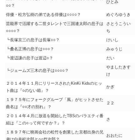
ひとみ
○○？
俳優・松方弘樹の弟である俳優は○○○○？
めぐろゆうき
芸能界で活躍する二世タレントで三国連太郎の息子は
さとうこうい
○○○○？
ち
┗長塚京三の息子は長塚○○？
けいし
┗桑名正博の息子は○○○？
みゅうじ
┗渡辺謙の息子は渡辺○？
だい
やましたきす
┗ジェームズ三木の息子は○○○○？
け
２０１４年１１月にリリースされたKinKi Kidsのヒッ
かぎ
ト曲は『○のない箱』？
１９７５年にフォークグループ「風」がヒットさせた
２２
曲名は『○○才の別れ』？
２０１４年４月に放送を開始したTBSのバラエティ番
さ
組は『この○って何ですか？』？
１８９７年に映画会社の松竹を創業した京都出身の兄
おおたに
弟は白井松次郎と○○竹次郎？