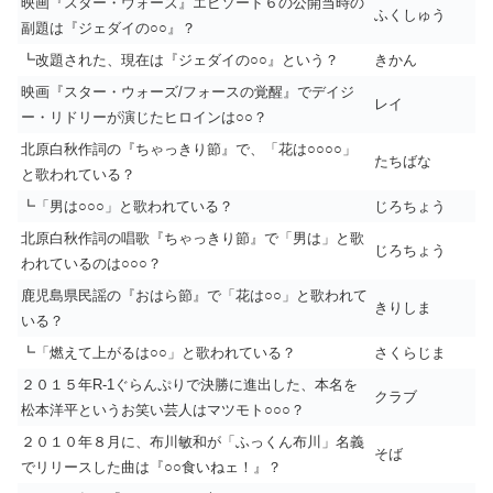
映画『スター・ウォーズ』エピソード６の公開当時の
ふくしゅう
副題は『ジェダイの○○』？
┗改題された、現在は『ジェダイの○○』という？
きかん
映画『スター・ウォーズ/フォースの覚醒』でデイジ
レイ
ー・リドリーが演じたヒロインは○○？
北原白秋作詞の『ちゃっきり節』で、「花は○○○○」
たちばな
と歌われている？
┗「男は○○○」と歌われている？
じろちょう
北原白秋作詞の唱歌『ちゃっきり節』で「男は」と歌
じろちょう
われているのは○○○？
鹿児島県民謡の『おはら節』で「花は○○」と歌われて
きりしま
いる？
┗「燃えて上がるは○○」と歌われている？
さくらじま
２０１５年R-1ぐらんぷりで決勝に進出した、本名を
クラブ
松本洋平というお笑い芸人はマツモト○○○？
２０１０年８月に、布川敏和が「ふっくん布川」名義
そば
でリリースした曲は『○○食いねェ！』？