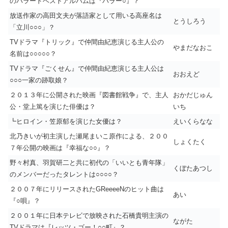
のバラードベストアルバムは『バラー○』？
放送作家の高田文夫が落語家として用いる高座名は
とうしろう
「立川○○○」？
TVドラマ『トリック』で仲間由紀恵演じる主人公の
やまだなおこ
名前は○○○○○？
TVドラマ『ごくせん』で仲間由紀恵演じる主人公は
おおえど
○○○一家の跡取娘？
２０１３年に公開された映画『図書館戦争』で、主人
おかだじゅん
公・堂上篤を演じた俳優は？
いち
┗ヒロイン・笠原郁を演じた女優は？
えいくらなな
北乃きいが初主演した瀬尾まいこ原作による、２００
しょくたく
７年公開の映画は『幸福な○○』？
野々村真、羽賀研二と共に初代の「いいとも青年隊」
くぼたあつし
のメンバーだったタレントは○○○○？
２００７年にリリースされたGReeeeNのヒット曲は
あい
『○唄』？
２００１年に日本テレビで放映された石橋貴明主演の
ながた
TVドラマは『レッツ・ゴー！○○町』？