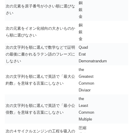
銅
次の元素を原子番号が小さい順に選びな
銀
さい
金
銅
次の元素をイオン化傾向の大きいものか
銀
ら順に選びなさい
金
次の文字列を順に選んで数学などで証明
Quad
の最後に書かれるラテン語のフレーズに
Erat
しなさい
Demonatrandum
the
次の文字列を順に選んで英語で「最大公
Greatest
約数」を意味する言葉にしなさい
Common
Diviaor
the
次の文字列を順に選んで英語で「最小公
Least
倍数」を意味する言葉にしなさい
Common
Multiple
圧縮
次の４サイクルエンジンの工程を吸入の