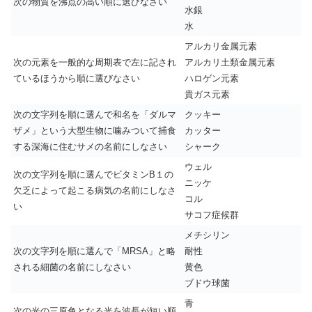
次の物質を沸点の高い順に選びなさい
水銀
水
アルカリ金属元素
次の元素を一般的な周期表で左に記され
アルカリ土類金属元素
ているほうから順に選びなさい
ハロゲン元素
貴ガス元素
次の文字列を順に選んで和名を「ダルマ
クッキー
ザメ」という大型生物に噛みついて捕食
カッター
する深海に住むサメの名前にしなさい
シャーク
ウェル
次の文字列を順に選んでビタミンB１の
ニッケ
欠乏によって起こる病気の名前にしなさ
コル
い
サコフ症候群
メチシリン
次の文字列を順に選んで「MRSA」と略
耐性
される細菌の名前にしなさい
黄色
ブドウ球菌
青
次の光の三原色となる光を波長が短い順