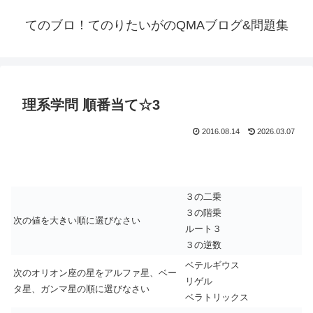
てのブロ！てのりたいがのQMAブログ&問題集
理系学問 順番当て☆3
2016.08.14
2026.03.07
３の二乗
３の階乗
次の値を大きい順に選びなさい
ルート３
３の逆数
ベテルギウス
次のオリオン座の星をアルファ星、ベー
リゲル
タ星、ガンマ星の順に選びなさい
ベラトリックス