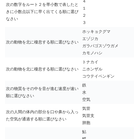
４
次の数字をルート２を帯小数で表したと
１
きに小数点以下に早く出てくる順に選び
２
なさい
３
ホッキョクグマ
エゾジカ
次の動物を北に棲息する順に選びなさい
ガラパゴスゾウガメ
カモノハシ
トナカイ
次の動物を北に棲息する順に選びなさい
ニホンザル
コウテイペンギン
鉄
次の物質をその中を音が進む速度が速い
水
順に選びなさい
空気
気管
次の人間の体内の部分を口や鼻から入っ
気管支
た空気が通過する順に選びなさい
肺胞
鮎
鰈