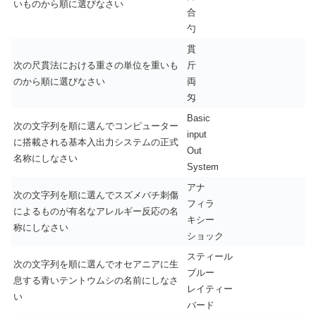
いものから順に選びなさい
合
勺
貫
次の尺貫法における重さの単位を重いも
斤
のから順に選びなさい
両
匁
Basic
次の文字列を順に選んでコンピューター
input
に搭載される基本入出力システムの正式
Out
名称にしなさい
System
アナ
次の文字列を順に選んでスズメバチ刺傷
フィラ
によるものが有名なアレルギー反応の名
キシー
称にしなさい
ショック
スティール
次の文字列を順に選んでオセアニアに生
ブルー
息する青いテントウムシの名前にしなさ
レイティー
い
バード