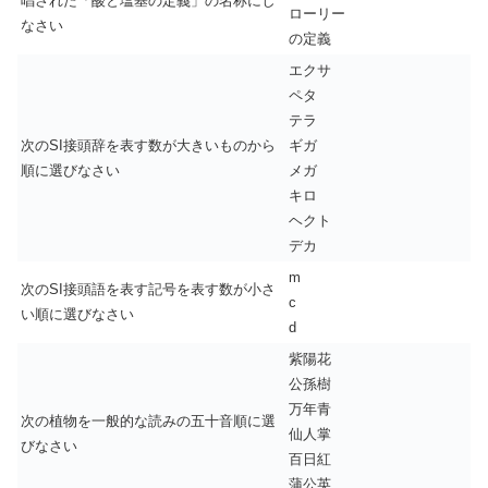
唱された「酸と塩基の定義」の名称にし
ローリー
なさい
の定義
エクサ
ペタ
テラ
次のSI接頭辞を表す数が大きいものから
ギガ
順に選びなさい
メガ
キロ
ヘクト
デカ
m
次のSI接頭語を表す記号を表す数が小さ
c
い順に選びなさい
d
紫陽花
公孫樹
万年青
次の植物を一般的な読みの五十音順に選
仙人掌
びなさい
百日紅
蒲公英