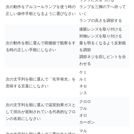
次の動作をアルコールランプを使う時の
ランプを三脚の下へ持って
正しい操作手順となるように選びなさい
いく
ランプの高さを調節する
接眼レンズを取り付ける
対物レンズを取り付ける
次の動作を順に選んで顕微鏡で観察をす
最も明るくなるよう反射鏡
る時の正しい手順にしなさい
を調節
調節ネジを回しピントを合
わせる
ケミ
次の文字列を順に選んで「化学発光」を
ルミ
意味する言葉にしなさい
ネセ
ンス
クロロ
次の文字列を順に選んで温室効果ガスと
フル
して排出が規制されている代表的なフロ
オロ
ンの名前にしなさい
カーボン
マル