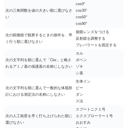
cos0°
次の三角関数を値の大きい順に選びなさ
cos30°
い
cos60°
cos90°
接眼レンズをつける
次の顕微鏡で観察するときの操作を、早
反射鏡を調整する
く行う順に選びなさい
プレパラートを固定する
カル
次の文字列を順に選んで「Cbz」と略さ
ボベン
れるアミノ基の保護基の名称にしなさい
ゾキ
シ基
生体イン
次の文字列を順に選んで一般的な体脂肪
ピー
計における測定法の名称にしなさい
ダン
ス法
スプートニク１号
次の人工衛星を早く打ち上げられた順に
エクスプローラー１号
選びなさい
おおすみ