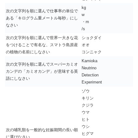
kg
次の文字列を順に選んで仕事率の単位で
w
ある「キログラム重メートル毎秒」にし
・m
なさい
/s
次の文字列を順に選んで世界一大きな花
ショクダイ
をつけることで有名な、スマトラ島原産
オオ
の植物の名前にしなさい
コンニャク
Kamioka
次の文字列を順に選んでスーパーカミオ
Neutrino
カンデの「カミオカンデ」が意味する英
Detection
語にしなさい
Experiment
ゾウ
キリン
クジラ
ウマ
ヒト
ウシ
次の哺乳類を一般的な妊娠期間の長い順
ヒグマ
に選びなさい