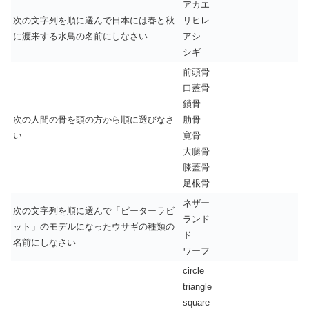
アカエ
次の文字列を順に選んで日本には春と秋
リヒレ
に渡来する水鳥の名前にしなさい
アシ
シギ
前頭骨
口蓋骨
鎖骨
次の人間の骨を頭の方から順に選びなさ
肋骨
い
寛骨
大腿骨
膝蓋骨
足根骨
ネザー
次の文字列を順に選んで「ピーターラビ
ランド
ット」のモデルになったウサギの種類の
ド
名前にしなさい
ワーフ
circle
triangle
square