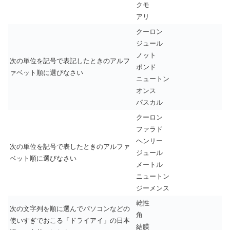
クモ
アリ
クーロン
ジュール
ノット
次の単位を記号で表記したときのアルフ
ポンド
ァベット順に選びなさい
ニュートン
オンス
パスカル
クーロン
ファラド
ヘンリー
次の単位を記号で表したときのアルファ
ジュール
ベット順に選びなさい
メートル
ニュートン
ジーメンス
乾性
次の文字列を順に選んでパソコンなどの
角
使いすぎでおこる「ドライアイ」の日本
結膜