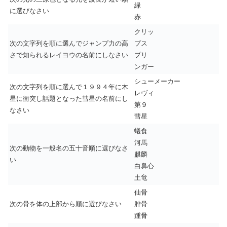
緑
に選びなさい
赤
クリッ
次の文字列を順に選んでジャンプ力の高
プス
さで知られるレイヨウの名前にしなさい
プリ
ンガー
シューメーカー
次の文字列を順に選んで１９９４年に木
レヴィ
星に衝突し話題となった彗星の名前にし
第９
なさい
彗星
蟻食
河馬
次の動物を一般名の五十音順に選びなさ
麒麟
い
白鼻心
土竜
仙骨
次の骨を体の上部から順に選びなさい
腓骨
踵骨