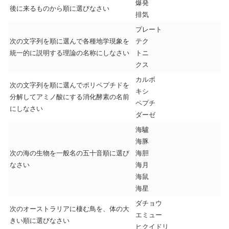
爆発
後に来るものから順に選びなさい
排気
プレート
次の文字列を順に選んで各種地学現象を
テク
統一的に説明する理論の名称にしなさい
トニ
クス
カルボ
次の文字列を順に選んでポリペプチドを
キシ
分解してアミノ酸にする消化酵素の名前
ペプチ
にしなさい
ダーゼ
海驢
海豚
次の海の生物を一般名の五十音順に選び
海胆
なさい
海月
海鼠
海星
ダチョウ
次のオーストラリアに棲む鳥を、体の大
エミュー
きい順に選びなさい
ヒクイドリ