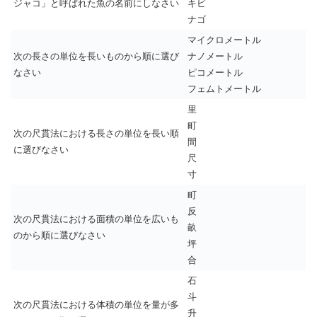
ジャコ」と呼ばれた魚の名前にしなさい
キビ
ナゴ
マイクロメートル
次の長さの単位を長いものから順に選び
ナノメートル
なさい
ピコメートル
フェムトメートル
里
町
次の尺貫法における長さの単位を長い順
間
に選びなさい
尺
寸
町
反
次の尺貫法における面積の単位を広いも
畝
のから順に選びなさい
坪
合
石
斗
次の尺貫法における体積の単位を量が多
升