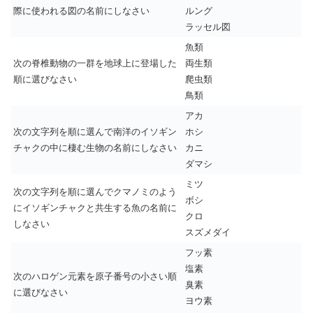
際に使われる図の名前にしなさい
ルング
ラッセル図
魚類
次の脊椎動物の一群を地球上に登場した
両生類
順に選びなさい
爬虫類
鳥類
アカ
次の文字列を順に選んで南洋のイソギン
ホシ
チャクの中に棲む生物の名前にしなさい
カニ
ダマシ
ミツ
次の文字列を順に選んでクマノミのよう
ボシ
にイソギンチャクと共生する魚の名前に
クロ
しなさい
スズメダイ
フッ素
塩素
次のハロゲン元素を原子番号の小さい順
臭素
に選びなさい
ヨウ素