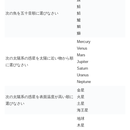
鱚
次の魚を五十音順に選びなさい
鯖
鱸
鯛
鰤
Mercury
Venus
Mars
次の太陽系の惑星を太陽に近い物から順
Jupiter
に選びなさい
Saturn
Uranus
Neptune
金星
次の太陽系の惑星を表面温度が高い順に
火星
選びなさい
土星
海王星
地球
木星