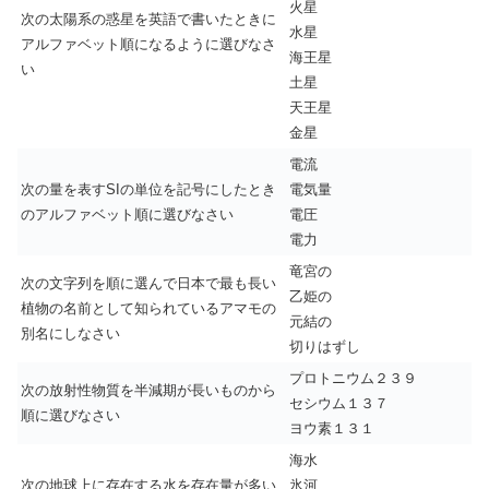
火星
次の太陽系の惑星を英語で書いたときに
水星
アルファベット順になるように選びなさ
海王星
い
土星
天王星
金星
電流
次の量を表すSIの単位を記号にしたとき
電気量
のアルファベット順に選びなさい
電圧
電力
竜宮の
次の文字列を順に選んで日本で最も長い
乙姫の
植物の名前として知られているアマモの
元結の
別名にしなさい
切りはずし
プロトニウム２３９
次の放射性物質を半減期が長いものから
セシウム１３７
順に選びなさい
ヨウ素１３１
海水
次の地球上に存在する水を存在量が多い
氷河