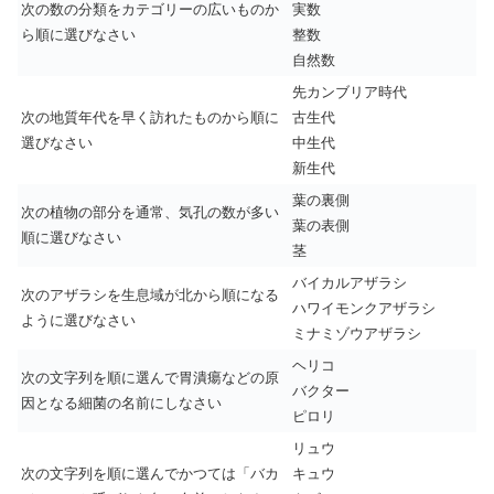
次の数の分類をカテゴリーの広いものか
実数
ら順に選びなさい
整数
自然数
先カンブリア時代
次の地質年代を早く訪れたものから順に
古生代
選びなさい
中生代
新生代
葉の裏側
次の植物の部分を通常、気孔の数が多い
葉の表側
順に選びなさい
茎
バイカルアザラシ
次のアザラシを生息域が北から順になる
ハワイモンクアザラシ
ように選びなさい
ミナミゾウアザラシ
ヘリコ
次の文字列を順に選んで胃潰瘍などの原
バクター
因となる細菌の名前にしなさい
ピロリ
リュウ
次の文字列を順に選んでかつては「バカ
キュウ