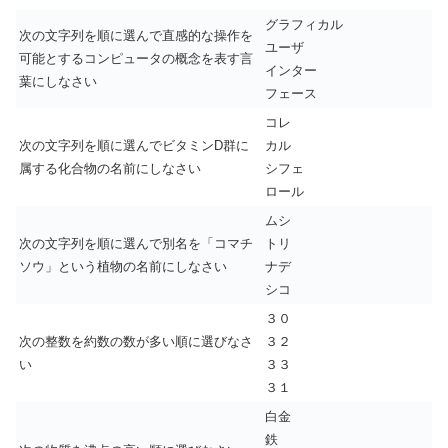
グラフィカル
次の文字列を順に選んで直感的な操作を
ユーザ
可能とするコンピュータの概念を表す言
インター
葉にしなさい
フェース
コレ
次の文字列を順に選んでビタミンD群に
カル
属する化合物の名前にしなさい
シフェ
ロール
ムシ
次の文字列を順に選んで別名を「コマチ
トリ
ソウ」という植物の名前にしなさい
ナデ
シコ
３０
次の整数を約数の数が多い順に選びなさ
３２
い
３３
３１
白金
鉄