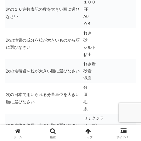
１００
次の１６進数表記の数を大きい順に選び
FF
なさい
A0
９B
れき
次の地質の成分を粒が大きいものから順
砂
に選びなさい
シルト
粘土
れき岩
次の堆積岩を粒が大きい順に選びなさい
砂岩
泥岩
分
次の日本で用いられる分量単位を大きい
厘
順に選びなさい
毛
糸
セミクジラ
次の生物を体長が大きい順に選びなさい
ジュゴン
ネズミイルカ
ホーム
検索
トップ
サイドバー