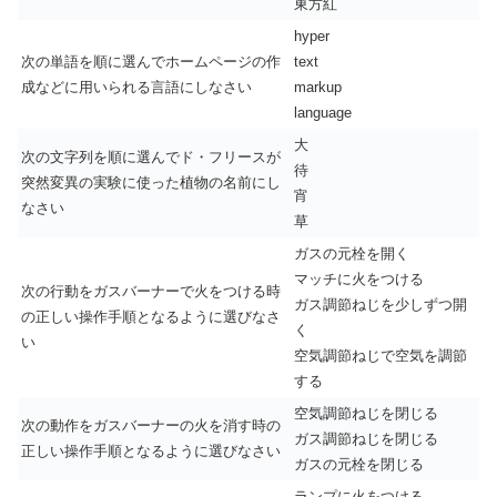
東方紅
hyper
次の単語を順に選んでホームページの作
text
成などに用いられる言語にしなさい
markup
language
大
次の文字列を順に選んでド・フリースが
待
突然変異の実験に使った植物の名前にし
宵
なさい
草
ガスの元栓を開く
マッチに火をつける
次の行動をガスバーナーで火をつける時
ガス調節ねじを少しずつ開
の正しい操作手順となるように選びなさ
く
い
空気調節ねじで空気を調節
する
空気調節ねじを閉じる
次の動作をガスバーナーの火を消す時の
ガス調節ねじを閉じる
正しい操作手順となるように選びなさい
ガスの元栓を閉じる
ランプに火をつける