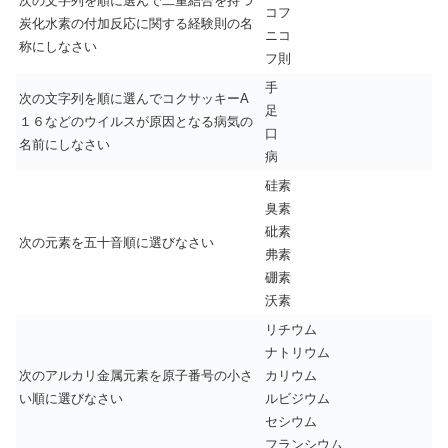
次の文字列を順に選んで二重結合を持つ
コフ
炭化水素の付加反応に関する経験則の名
ニコ
称にしなさい
フ則
手
次の文字列を順に選んでコクサッキーA
足
１６などのウイルスが原因となる病気の
口
名前にしなさい
病
硅素
臭素
砒素
次の元素を五十音順に選びなさい
弗素
硼素
沃素
リチウム
ナトリウム
次のアルカリ金属元素を原子番号の小さ
カリウム
い順に選びなさい
ルビジウム
セシウム
フランシウム