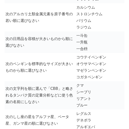
カルシウム
次のアルカリ土類金属元素を原子番号の
ストロンチウム
若い順に選びなさい
バリウム
ラジウム
一斗缶
次の日用品を容積が大きいものから順に
一升瓶
選びなさい
一合枡
コウテイペンギン
次のペンギンを標準的なサイズが大きい
オウサマペンギン
ものから順に選びなさい
マゼランペンギン
コガタペンギン
クマ
次の文字列を順に選んで「CBB」と略さ
シーブリ
れるタンパク質の定量分析などに使う色
リアント
素の名前にしなさい
ブルー
レグルス
次のしし座の星をアルファ星、ベータ
デネボラ
星、ガンマ星の順に選びなさい
アルギエバ