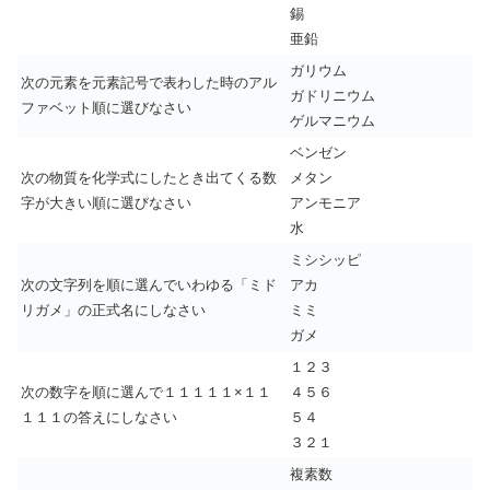
錫
亜鉛
ガリウム
次の元素を元素記号で表わした時のアル
ガドリニウム
ファベット順に選びなさい
ゲルマニウム
ベンゼン
次の物質を化学式にしたとき出てくる数
メタン
字が大きい順に選びなさい
アンモニア
水
ミシシッピ
次の文字列を順に選んでいわゆる「ミド
アカ
リガメ」の正式名にしなさい
ミミ
ガメ
１２３
次の数字を順に選んで１１１１１×１１
４５６
１１１の答えにしなさい
５４
３２１
複素数