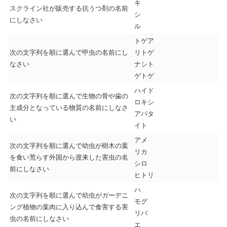
キ
スクライン社が販売する抗うつ剤の名前
シ
にしなさい
ル
トゲア
次の文字列を順に選んで甲虫の名前にし
リトゲ
なさい
ナシト
ゲトゲ
ハイド
次の文字列を順に選んで生物の骨や歯の
ロキシ
主成分となっている物質の名前にしなさ
アパタ
い
イト
アメ
次の文字列を順に選んで幼虫が樹木の葉
リカ
を食い荒らす外国から渡来した害虫の名
シロ
前にしなさい
ヒトリ
ハ
次の文字列を順に選んで幼虫がガーデニ
モグ
ング植物の葉肉に入り込んで食害する害
リバ
虫の名前にしなさい
エ