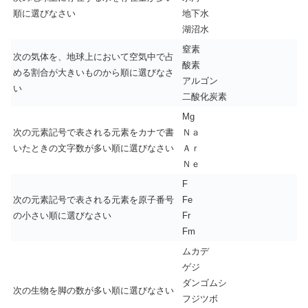
順に選びなさい
地下水
湖沼水
窒素
次の気体を、地球上において空気中で占
酸素
める割合が大きいものから順に選びなさ
アルゴン
い
二酸化炭素
Mg
次の元素記号で表される元素をカナで書
Ｎａ
いたときの文字数が多い順に選びなさい
Ａｒ
Ｎｅ
F
次の元素記号で表される元素を原子番号
Fe
の小さい順に選びなさい
Fr
Fm
ムカデ
ゲジ
ダンゴムシ
次の生物を脚の数が多い順に選びなさい
フジツボ