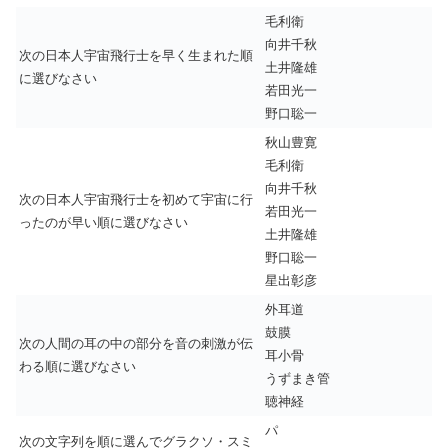
毛利衛
向井千秋
次の日本人宇宙飛行士を早く生まれた順
土井隆雄
に選びなさい
若田光一
野口聡一
秋山豊寛
毛利衛
向井千秋
次の日本人宇宙飛行士を初めて宇宙に行
若田光一
ったのが早い順に選びなさい
土井隆雄
野口聡一
星出彰彦
外耳道
鼓膜
次の人間の耳の中の部分を音の刺激が伝
耳小骨
わる順に選びなさい
うずまき管
聴神経
パ
次の文字列を順に選んでグラクソ・スミ