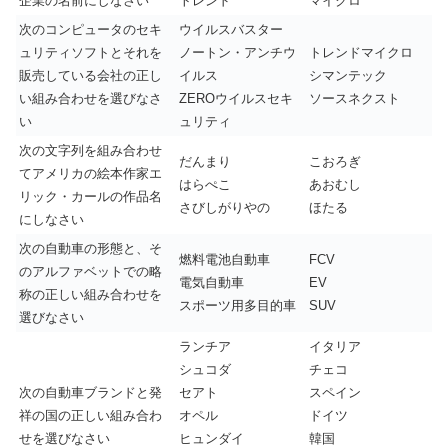
企業の名前にしなさい
トレンド
マイクロ
次のコンピュータのセキ
ウイルスバスター
ュリティソフトとそれを
ノートン・アンチウ
トレンドマイクロ
販売している会社の正し
イルス
シマンテック
い組み合わせを選びなさ
ZEROウイルスセキ
ソースネクスト
い
ュリティ
次の文字列を組み合わせ
だんまり
こおろぎ
てアメリカの絵本作家エ
はらぺこ
あおむし
リック・カールの作品名
さびしがりやの
ほたる
にしなさい
次の自動車の形態と、そ
燃料電池自動車
FCV
のアルファベットでの略
電気自動車
EV
称の正しい組み合わせを
スポーツ用多目的車
SUV
選びなさい
ランチア
イタリア
シュコダ
チェコ
次の自動車ブランドと発
セアト
スペイン
祥の国の正しい組み合わ
オペル
ドイツ
せを選びなさい
ヒュンダイ
韓国