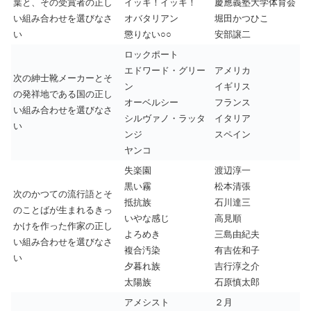
葉と、その受賞者の正し
イッキ！イッキ！
慶應義塾大学体育会
い組み合わせを選びなさ
オバタリアン
堀田かつひこ
い
懲りない○○
安部譲二
ロックポート
エドワード・グリー
アメリカ
次の紳士靴メーカーとそ
ン
イギリス
の発祥地である国の正し
オーベルシー
フランス
い組み合わせを選びなさ
シルヴァノ・ラッタ
イタリア
い
ンジ
スペイン
ヤンコ
失楽園
渡辺淳一
黒い霧
松本清張
次のかつての流行語とそ
抵抗族
石川達三
のことばが生まれるきっ
いやな感じ
高見順
かけを作った作家の正し
よろめき
三島由紀夫
い組み合わせを選びなさ
複合汚染
有吉佐和子
い
夕暮れ族
吉行淳之介
太陽族
石原慎太郎
アメシスト
２月