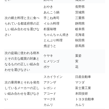
おやき
長野県
あんこう鍋
茨城県
次の郷土料理と主に食べ
手こね寿司
三重県
られている都道府県の正
イルカ料理
静岡県
しい組み合わせを選びな
朴葉味噌
岐阜県
さい
ちゃんちゃん焼き
北海道
とんぶり料理
秋田県
煮ぼうと
群馬県
次の盆栽に使われる樹木
ケヤキ
葉姿
とその主な鑑賞の対象と
ヒメリンゴ
実
なるものの正しい組み合
ボケ
花
わせを選びなさい
スカイライン
日産自動車
次の乗用車とそれを発売
アテンザ
マツダ
しているメーカーの正し
レガシィ
富士重工業
い組み合わせを選びなさ
アコード
本田技研
い
マークX
トヨタ自動車
カムリ
カムリ