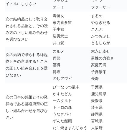
ラッシュ
ライフ
イトルにしなさい
オー！
ファーザー
寿留女
するめ
次の結納品として取り交
家内喜多留
やなぎだる
わされる品物と、その読
子生婦
こんぶ
み方の正しい組み合わせ
勝男武士
かつおぶし
を選びなさい
共白髪
ともしらが
スルメ
末永い幸せ
次の結納で贈られる縁起
鰹節
男性の力強さ
物とその意味するところ
酒樽
家庭円満
の正しい組み合わせを選
昆布
子孫繁栄
びなさい
のしアワビ
長寿
ぴーなっつ最中
千葉県
かすたどん
鹿児島県
次の日本の銘菓とその発
一六タルト
愛媛県
祥地である都道府県の正
トトロの森
埼玉県
しい組み合わせを選びな
うなぎパイ
静岡県
さい
ずんだ饅頭
宮城県
たこ焼きまんじゅう
大阪府