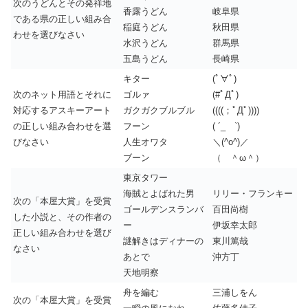
次のうどんとその発祥地
香露うどん
岐阜県
である県の正しい組み合
稲庭うどん
秋田県
わせを選びなさい
水沢うどん
群馬県
五島うどん
長崎県
キター
(ﾟ∀ﾟ)
次のネット用語とそれに
ゴルァ
(#ﾟДﾟ)
対応するアスキーアート
ガクガクブルブル
((((；ﾟДﾟ))))
の正しい組み合わせを選
フーン
( ´_ゝ`)
びなさい
人生オワタ
＼(^o^)／
ブーン
（ ＾ω＾）
東京タワー
海賊とよばれた男
リリー・フランキー
次の「本屋大賞」を受賞
ゴールデンスランバ
百田尚樹
した小説と、その作者の
ー
伊坂幸太郎
正しい組み合わせを選び
謎解きはディナーの
東川篤哉
なさい
あとで
沖方丁
天地明察
舟を編む
三浦しをん
次の「本屋大賞」を受賞