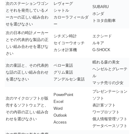
次のステーションワゴン
レヴォーグ
SUBARU
とそれを発売しているメ
シャトル
ホンダ
ーカーの正しい組み合わ
カローラフィールダ
トヨタ自動車
せを選びなさい
ー
次の日本の時計メーカー
シチズン時計
エクシード
とその代表的な製品の正
セイコーウオッチ
ルキア
しい組み合わせを選びな
カシオ計算機
G-SHOCK
さい
眠れる森の美女
次の童話と、その代表的
ペロー童話
ヘンゼルとグレーテ
な話の正しい組み合わせ
グリム童話
ル
を選びなさい
アンデルセン童話
マッチ売りの少女
プレゼンテーション
PowerPoint
次のマイクロソフトが販
ソフト
Excel
売するソフトウェアと、
表計算ソフト
Word
その内容の正しい組み合
ワープロソフト
Outlook
わせを選びなさい
個人情報管理ソフト
Access
データベースソフト