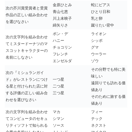
金原ひとみ
蛇にピアス
次の芥川賞受賞者と受賞
青山七恵
ひとり日和
作品の正しい組み合わせ
川上未映子
乳と卵
を選びなさい
綿矢りさ
蹴りたい背中
ポン・デ
ライオン
次の文字列を組み合わせ
ハニー
シッポ
てミスタードーナツのマ
チョコリン
グマ
スコットキャラクターの
フレンチ
ウーラー
名前にしなさい
エンゼルダ
ゾウ
その分野でも特に美
次の『ミシュランガイ
味しい
ド』がレストランにつけ
一つ星
遠回りでも訪れる価
る星と付けられた店に対
二つ星
値あり
する評価の正しい組み合
三つ星
そのために旅する価
わせを選びなさい
値あり
次の文字列を組み合わせ
マカ
フィー
てコンピュータのセキュ
シマン
テック
リティソフトで知られる
ソース
ネクスト