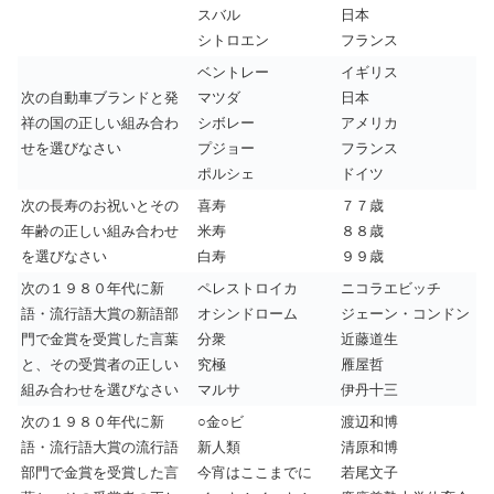
スバル
日本
シトロエン
フランス
ベントレー
イギリス
次の自動車ブランドと発
マツダ
日本
祥の国の正しい組み合わ
シボレー
アメリカ
せを選びなさい
プジョー
フランス
ポルシェ
ドイツ
次の長寿のお祝いとその
喜寿
７７歳
年齢の正しい組み合わせ
米寿
８８歳
を選びなさい
白寿
９９歳
次の１９８０年代に新
ペレストロイカ
ニコラエビッチ
語・流行語大賞の新語部
オシンドローム
ジェーン・コンドン
門で金賞を受賞した言葉
分衆
近藤道生
と、その受賞者の正しい
究極
雁屋哲
組み合わせを選びなさい
マルサ
伊丹十三
次の１９８０年代に新
○金○ビ
渡辺和博
語・流行語大賞の流行語
新人類
清原和博
部門で金賞を受賞した言
今宵はここまでに
若尾文子