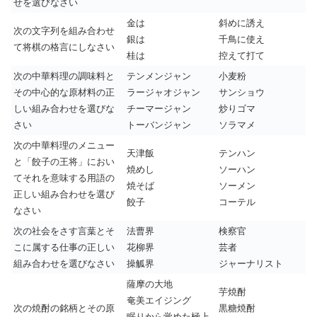
せを選びなさい
金は
斜めに誘え
次の文字列を組み合わせ
銀は
千鳥に使え
て将棋の格言にしなさい
桂は
控えて打て
次の中華料理の調味料と
テンメンジャン
小麦粉
その中心的な原材料の正
ラージャオジャン
サンショウ
しい組み合わせを選びな
チーマージャン
炒りゴマ
さい
トーバンジャン
ソラマメ
次の中華料理のメニュー
天津飯
テンハン
と「餃子の王将」におい
焼めし
ソーハン
てそれを意味する用語の
焼そば
ソーメン
正しい組み合わせを選び
餃子
コーテル
なさい
次の社会をさす言葉とそ
法曹界
検察官
こに属する仕事の正しい
花柳界
芸者
組み合わせを選びなさい
操觚界
ジャーナリスト
薩摩の大地
芋焼酎
奄美エイジング
次の焼酎の銘柄とその原
黒糖焼酎
眠りから覚めた極上