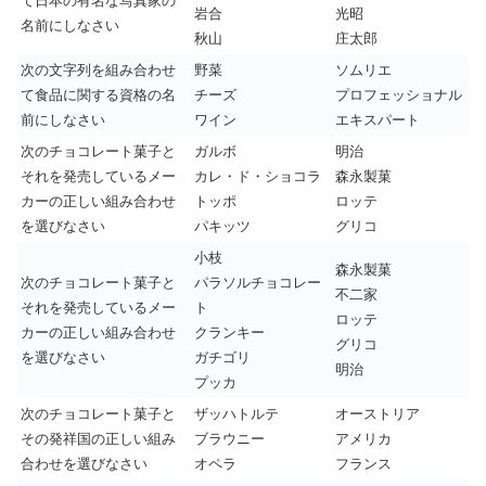
て日本の有名な写真家の
岩合
光昭
名前にしなさい
秋山
庄太郎
次の文字列を組み合わせ
野菜
ソムリエ
て食品に関する資格の名
チーズ
プロフェッショナル
前にしなさい
ワイン
エキスパート
次のチョコレート菓子と
ガルボ
明治
それを発売しているメー
カレ・ド・ショコラ
森永製菓
カーの正しい組み合わせ
トッポ
ロッテ
を選びなさい
パキッツ
グリコ
小枝
森永製菓
次のチョコレート菓子と
パラソルチョコレー
不二家
それを発売しているメー
ト
ロッテ
カーの正しい組み合わせ
クランキー
グリコ
を選びなさい
ガチゴリ
明治
プッカ
次のチョコレート菓子と
ザッハトルテ
オーストリア
その発祥国の正しい組み
ブラウニー
アメリカ
合わせを選びなさい
オペラ
フランス