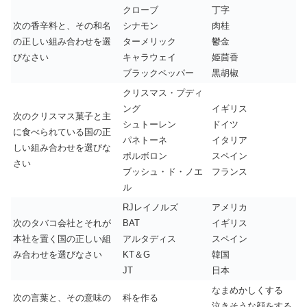
クローブ
丁字
次の香辛料と、その和名
シナモン
肉桂
の正しい組み合わせを選
ターメリック
鬱金
びなさい
キャラウェイ
姫茴香
ブラックペッパー
黒胡椒
クリスマス・プディ
ング
イギリス
次のクリスマス菓子と主
シュトーレン
ドイツ
に食べられている国の正
パネトーネ
イタリア
しい組み合わせを選びな
ポルボロン
スペイン
さい
ブッシュ・ド・ノエ
フランス
ル
RJレイノルズ
アメリカ
次のタバコ会社とそれが
BAT
イギリス
本社を置く国の正しい組
アルタディス
スペイン
み合わせを選びなさい
KT＆G
韓国
JT
日本
なまめかしくする
次の言葉と、その意味の
科を作る
泣きそうな顔をする