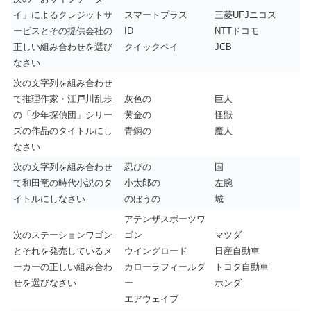
イ」によるクレジットサ
スマートプラス
三菱UFJニコス
ービスとその提供会社の
ID
NTTドコモ
正しい組み合わせを選び
クイックペイ
JCB
なさい
次の文字列を組み合わせ
て推理作家・江戸川乱歩
灰色の
巨人
の「少年探偵団」シリー
黄金の
怪獣
ズの作品のタイトルにし
青銅の
魔人
なさい
次の文字列を組み合わせ
忍びの
国
て和田竜の時代小説のタ
小太郎の
左腕
イトルにしなさい
のぼうの
城
アテンザスポーツワ
次のステーションワゴン
ゴン
マツダ
とそれを発売しているメ
ウイングロード
日産自動車
ーカーの正しい組み合わ
カローラフィールダ
トヨタ自動車
せを選びなさい
ー
ホンダ
エアウェイブ