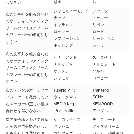
しなさい
瓜実
顔
ジャモカアーモンド
ファッジ
次の文字列を組み合わせ
ナッツ
トゥユー
てサーティワンアイスク
キャラメル
リボン
リームのアイスクリーム
ロッキー
ロード
のフレーバーの名前にし
ラブポーション
サーティワン
なさい
ポッピング
シャワー
次の文字列を組み合わせ
バナナアンド
ストロベリー
てサーティワンアイスク
チョップド
チョコレート
リームのアイスクリーム
オレンジ
ソルベ
のフレーバーの名前にし
ジャモカ
コーヒー
なさい
次のデジタルオーディオ
T.sonic MP3
Tranaend
プレーヤーと発売してい
ウォークマン
SONY
るメーカーの正しい組み
MEDIA Keg
KENWOOD
合わせを選びなさい
iPod shuffle
アップル
次の菓子職人をさす言葉
ショコラティエ
チョコレート
とその専門分野の正しい
グラシエ
アイスクリーム
組み合わせを選びなさい
コンフィズール
ジャム・砂糖漬け