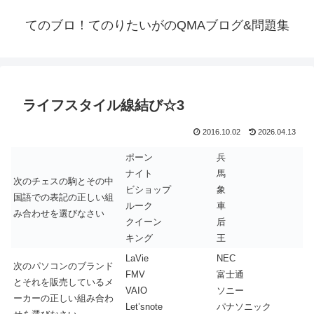
てのブロ！てのりたいがのQMAブログ&問題集
ライフスタイル線結び☆3
2016.10.02
2026.04.13
ポーン
兵
ナイト
馬
次のチェスの駒とその中
ビショップ
象
国語での表記の正しい組
ルーク
車
み合わせを選びなさい
クイーン
后
キング
王
LaVie
NEC
次のパソコンのブランド
FMV
富士通
とそれを販売しているメ
VAIO
ソニー
ーカーの正しい組み合わ
Let’snote
パナソニック