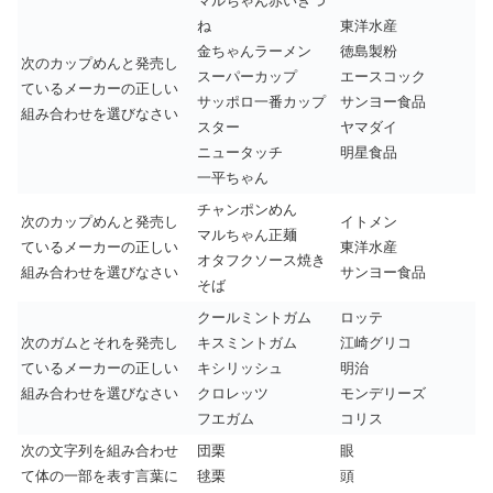
マルちゃん赤いきつ
ね
東洋水産
金ちゃんラーメン
徳島製粉
次のカップめんと発売し
スーパーカップ
エースコック
ているメーカーの正しい
サッポロ一番カップ
サンヨー食品
組み合わせを選びなさい
スター
ヤマダイ
ニュータッチ
明星食品
一平ちゃん
チャンポンめん
次のカップめんと発売し
イトメン
マルちゃん正麺
ているメーカーの正しい
東洋水産
オタフクソース焼き
組み合わせを選びなさい
サンヨー食品
そば
クールミントガム
ロッテ
次のガムとそれを発売し
キスミントガム
江崎グリコ
ているメーカーの正しい
キシリッシュ
明治
組み合わせを選びなさい
クロレッツ
モンデリーズ
フエガム
コリス
次の文字列を組み合わせ
団栗
眼
て体の一部を表す言葉に
毬栗
頭