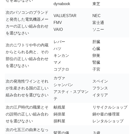
せを選びなさい
dynabook
東芝
次のパソコンのブランド
VALUESTAR
NEC
と発売した電気機器メー
FMV
富士通
カーの正しい組み合わせ
VAIO
ソニー
を選びなさい
レバー
肝臓
次のニワトリや牛の内蔵
ハツ
心臓
からとられる肉と、その
キンカン
卵巣
部位の正しい組み合わせ
マメ
腎臓
を選びなさい
コブクロ
子宮
カヴァ
次の発泡性ワインとそれ
スペイン
シャンパン
が生産される国の正しい
フランス
アスティ・スプマン
組み合わせを選びなさい
イタリア
テ
次の江戸時代の職業とそ
献残屋
リサイクルショップ
の説明の正しい組み合わ
鋳掛屋
鍋や釜の修理屋
せを選びなさい
損料屋
レンタルショップ
次の七五三の由来となっ
髪置の儀
３歳