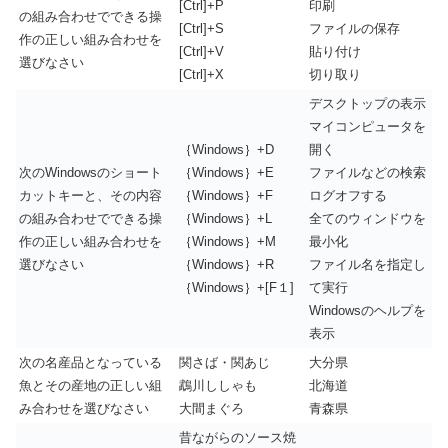
[Ctrl]+P
印刷
の組み合わせでできる操
[Ctrl]+S
ファイルの保存
作の正しい組み合わせを
[Ctrl]+V
貼り付け
選びなさい
[Ctrl]+X
切り取り
デスクトップの表示
マイコンピュータを
｛Windows｝+D
開く
次のWindowsのショート
｛Windows｝+E
ファイルなどの検索
カットキーと、その内容
｛Windows｝+F
ログオフする
の組み合わせでできる操
｛Windows｝+L
全てのウィンドウを
作の正しい組み合わせを
｛Windows｝+M
最小化
選びなさい
｛Windows｝+R
ファイル名を指定し
｛Windows｝+[F１]
て実行
Windowsのヘルプを
表示
次の名産品となっている
関さば・関あじ
大分県
魚とその産地の正しい組
鵡川ししゃも
北海道
み合わせを選びなさい
大間まぐろ
青森県
昔ながらのソース焼