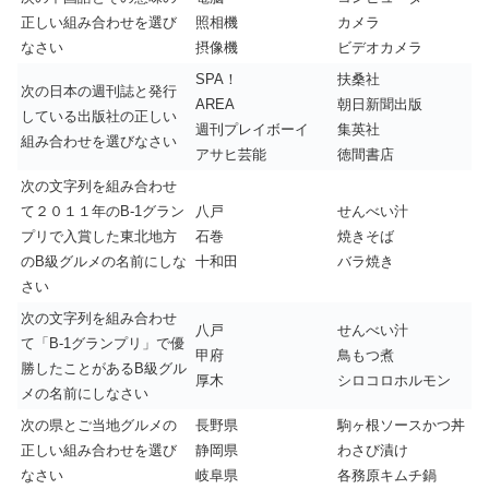
正しい組み合わせを選び
照相機
カメラ
なさい
摂像機
ビデオカメラ
SPA！
扶桑社
次の日本の週刊誌と発行
AREA
朝日新聞出版
している出版社の正しい
週刊プレイボーイ
集英社
組み合わせを選びなさい
アサヒ芸能
徳間書店
次の文字列を組み合わせ
て２０１１年のB-1グラン
八戸
せんべい汁
プリで入賞した東北地方
石巻
焼きそば
のB級グルメの名前にしな
十和田
バラ焼き
さい
次の文字列を組み合わせ
八戸
せんべい汁
て「B-1グランプリ」で優
甲府
鳥もつ煮
勝したことがあるB級グル
厚木
シロコロホルモン
メの名前にしなさい
次の県とご当地グルメの
長野県
駒ヶ根ソースかつ丼
正しい組み合わせを選び
静岡県
わさび漬け
なさい
岐阜県
各務原キムチ鍋