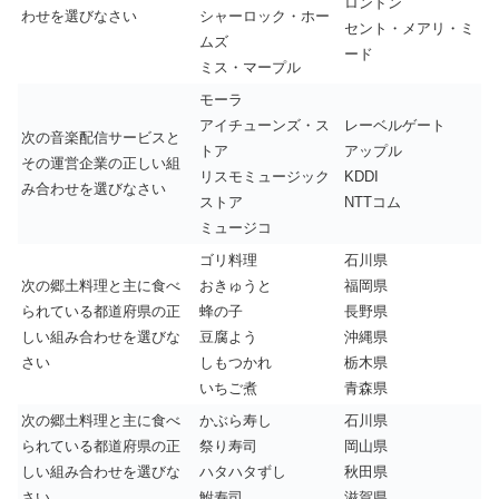
ロンドン
わせを選びなさい
シャーロック・ホー
セント・メアリ・ミ
ムズ
ード
ミス・マープル
モーラ
アイチューンズ・ス
レーベルゲート
次の音楽配信サービスと
トア
アップル
その運営企業の正しい組
リスモミュージック
KDDI
み合わせを選びなさい
ストア
NTTコム
ミュージコ
ゴリ料理
石川県
次の郷土料理と主に食べ
おきゅうと
福岡県
られている都道府県の正
蜂の子
長野県
しい組み合わせを選びな
豆腐よう
沖縄県
さい
しもつかれ
栃木県
いちご煮
青森県
次の郷土料理と主に食べ
かぶら寿し
石川県
られている都道府県の正
祭り寿司
岡山県
しい組み合わせを選びな
ハタハタずし
秋田県
さい
鮒寿司
滋賀県