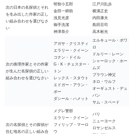
明智小五郎
江戸川乱歩
次の日本の名探偵とそれ
金田一耕助
横溝正史
を生み出した作家の正し
浅見光彦
内田康夫
い組み合わせを選びなさ
御手洗潔
島田荘司
い
神津恭介
高木彬光
エルキュール・ポワ
アガサ・クリスティ
ロ
エラリー・クイーン
ドルリー・レーン
コナン・ドイル
シャーロック・ホー
次の推理作家とその作家
G・K・チェスター・
ムズ
が生んだ名探偵の正しい
トン
ブラウン神父
組み合わせを選びなさい
レックス・スタウト
ネロ・ウルフ
エドガー・アラン・
オーギュスト・デュ
ポー
パン
ダシール・ハメット
サム・スペード
メグレ警部
パリ
エラリー・クイーン
ニューヨーク
次の名探偵とその探偵が
フィリップ・マーロ
ロサンゼルス
住む地名の正しい組み合
ウ