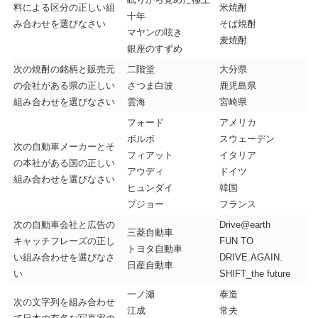
料による区分の正しい組
米焼酎
十年
み合わせを選びなさい
そば焼酎
マヤンの呟き
麦焼酎
銀座のすずめ
次の焼酎の銘柄と販売元
二階堂
大分県
の会社がある県の正しい
さつま白波
鹿児島県
組み合わせを選びなさい
雲海
宮崎県
フォード
アメリカ
ボルボ
スウェーデン
次の自動車メーカーとそ
フィアット
イタリア
の本社がある国の正しい
アウディ
ドイツ
組み合わせを選びなさい
ヒュンダイ
韓国
プジョー
フランス
次の自動車会社と広告の
Drive@earth
三菱自動車
キャッチフレーズの正し
FUN TO
トヨタ自動車
い組み合わせを選びなさ
DRIVE.AGAIN.
日産自動車
い
SHIFT_the future
一ノ瀬
泰造
次の文字列を組み合わせ
江成
常夫