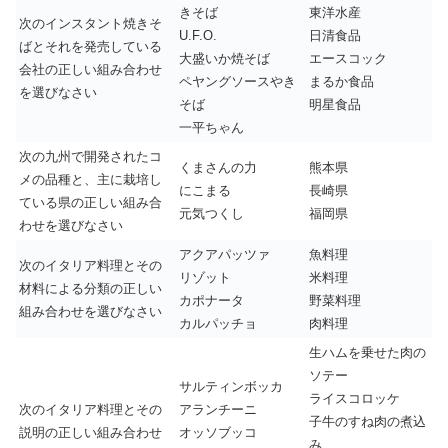
きそば
東洋水産
次のインスタント焼きそ
U.F.O.
日清食品
ばとそれを発売している
大盛いか焼そば
エースコック
会社の正しい組み合わせ
ペヤングソースやき
まるか食品
を選びなさい
そば
明星食品
一平ちゃん
次の九州で開発されたコ
くまさんの力
熊本県
メの品種と、主に栽培し
にこまる
長崎県
ている県の正しい組み合
元気つくし
福岡県
わせを選びなさい
アクアパッツァ
魚料理
次のイタリア料理とその
リゾット
米料理
材料による分類の正しい
カポナータ
野菜料理
組み合わせを選びなさい
カルパッチョ
肉料理
生ハムを乗せた肉の
ソテー
サルティンボッカ
ライスコロッケ
次のイタリア料理とその
アランチーニ
子牛のすね肉の煮込
説明の正しい組み合わせ
オッソブッコ
み