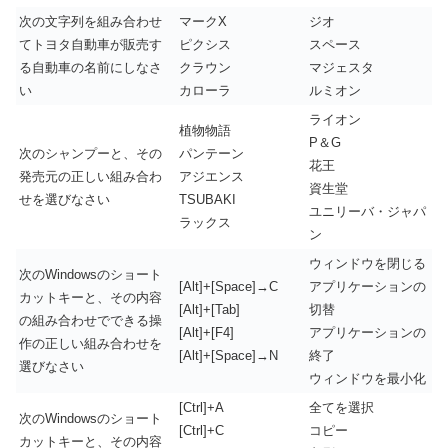
次の文字列を組み合わせ
マークX
ジオ
てトヨタ自動車が販売す
ピクシス
スペース
る自動車の名前にしなさ
クラウン
マジェスタ
い
カローラ
ルミオン
ライオン
植物物語
P＆G
次のシャンプーと、その
パンテーン
花王
発売元の正しい組み合わ
アジエンス
資生堂
せを選びなさい
TSUBAKI
ユニリーバ・ジャパ
ラックス
ン
ウィンドウを閉じる
次のWindowsのショート
[Alt]+[Space]→C
アプリケーションの
カットキーと、その内容
[Alt]+[Tab]
切替
の組み合わせでできる操
[Alt]+[F4]
アプリケーションの
作の正しい組み合わせを
[Alt]+[Space]→N
終了
選びなさい
ウィンドウを最小化
[Ctrl]+A
全てを選択
次のWindowsのショート
[Ctrl]+C
コピー
カットキーと、その内容