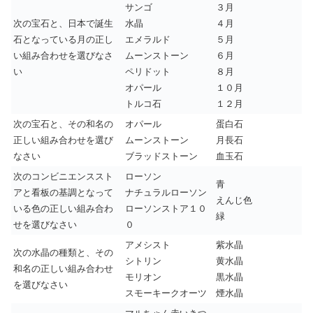
サンゴ
３月
次の宝石と、日本で誕生
水晶
４月
石となっている月の正し
エメラルド
５月
い組み合わせを選びなさ
ムーンストーン
６月
い
ペリドット
８月
オパール
１０月
トルコ石
１２月
次の宝石と、その和名の
オパール
蛋白石
正しい組み合わせを選び
ムーンストーン
月長石
なさい
ブラッドストーン
血玉石
次のコンビニエンススト
ローソン
青
アと看板の基調となって
ナチュラルローソン
えんじ色
いる色の正しい組み合わ
ローソンストア１０
緑
せを選びなさい
０
アメシスト
紫水晶
次の水晶の種類と、その
シトリン
黄水晶
和名の正しい組み合わせ
モリオン
黒水晶
を選びなさい
スモーキークオーツ
煙水晶