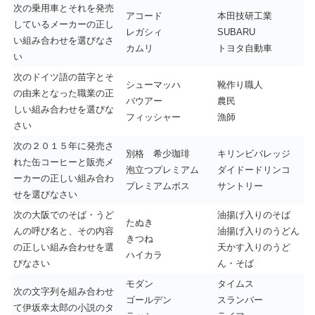
次の乗用車とそれを発売
アコード
本田技研工業
しているメーカーの正し
レガシィ
SUBARU
い組み合わせを選びなさ
カムリ
トヨタ自動車
い
次のドイツ語の苗字とそ
シューマッハ
靴作り職人
の由来となった職業の正
バウアー
農民
しい組み合わせを選びな
フィッシャー
漁師
さい
次の２０１５年に発売さ
別格 希少珈琲
キリンビバレッジ
れた缶コーヒーと販売メ
泡立つプレミアム
ダイドードリンコ
ーカーの正しい組み合わ
プレミアムボス
サントリー
せを選びなさい
次の大阪でのそば・うど
油揚げ入りのそば
たぬき
んの呼び名と、その内容
油揚げ入りのうどん
きつね
の正しい組み合わせを選
天かす入りのうど
ハイカラ
びなさい
ん・そば
モダン
タイムス
次の文字列を組み合わせ
ゴールデン
スランバー
て伊坂幸太郎の小説のタ