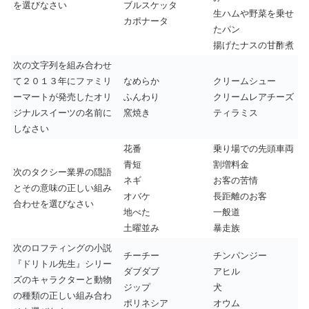
を選びなさい
ブルスケッタ
生ハムや野菜を乗せ
カポナータ
たパン
揚げたナスの甘酢煮
次の文字列を組み合わせ
て２０１３年にファミリ
なめらか
クリームシュー
ーマートが発売したオリ
ふんわり
クリームレアチーズ
ジナルスイーツの名前に
窯焼き
ティラミス
しなさい
花番
乗り場での先頭車両
青短
割増料金
次のタクシー業界の隠語
ネギ
お客の苦情
とその意味の正しい組み
オバケ
長距離のお客
合わせを選びなさい
地べた
一般道
土曜並み
暴走族
次のロフティングの小説
チーチー
チンパンジー
『ドリトル先生』シリー
ダブダブ
アヒル
ズのキャラクターと動物
ジップ
犬
の種類の正しい組み合わ
ポリネシア
オウム