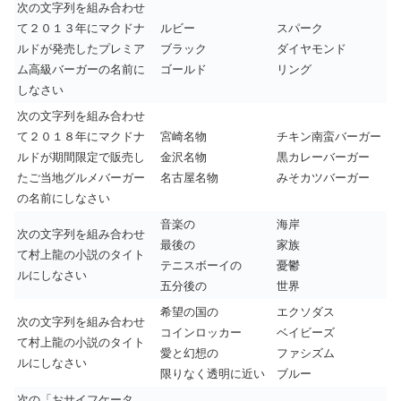
次の文字列を組み合わせ
て２０１３年にマクドナ
ルビー
スパーク
ルドが発売したプレミア
ブラック
ダイヤモンド
ム高級バーガーの名前に
ゴールド
リング
しなさい
次の文字列を組み合わせ
て２０１８年にマクドナ
宮崎名物
チキン南蛮バーガー
ルドが期間限定で販売し
金沢名物
黒カレーバーガー
たご当地グルメバーガー
名古屋名物
みそカツバーガー
の名前にしなさい
音楽の
海岸
次の文字列を組み合わせ
最後の
家族
て村上龍の小説のタイト
テニスボーイの
憂鬱
ルにしなさい
五分後の
世界
希望の国の
エクソダス
次の文字列を組み合わせ
コインロッカー
ベイビーズ
て村上龍の小説のタイト
愛と幻想の
ファシズム
ルにしなさい
限りなく透明に近い
ブルー
次の「おサイフケータ