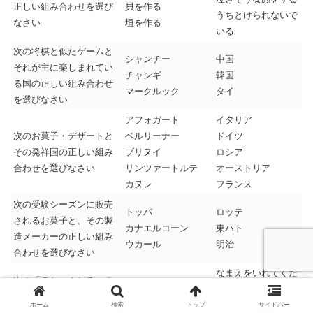
正しい組み合わせを選び
貝を作る
うちとけられないで
なさい
垣を作る
いる
次の将棋と似たゲームと
シャンチー
中国
それが主に楽しまれてい
チャンギ
韓国
る国の正しい組み合わせ
マークルック
タイ
を選びなさい
アフォガート
イタリア
次のお菓子・デザートと
ベルリーナー
ドイツ
その発祥国の正しい組み
ブリヌイ
ロシア
合わせを選びなさい
リンツァートルテ
オーストリア
カヌレ
フランス
次の受験シーズンに販売
トッパ
ロッテ
されるお菓子と、その製
カナエルコーン
東ハト
造メーカーの正しい組み
ウカール
明治
合わせを選びなさい
なまえをいれてくだ
次の「５ちゃんねる」の
家庭用ゲーム板
さい
掲示板と名前を入れずに
レトロゲーム板
NAME OVER
ホーム
検索
トップ
サイドバー
投稿したときに表示され