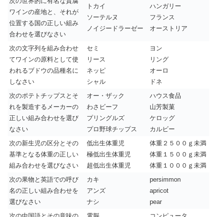
次の世界的に有名な貴腐
トカイ
ハンガリー
ワインの産地と、それが
ソーテルヌ
フランス
位置する国の正しい組み
ノイジードラーゼー
オーストリア
合わせを選びなさい
次の文字列を組み合わせ
セミ
ヨン
てワインの原料として使
リース
リング
われるブドウの品種名に
ネッピ
オーロ
しなさい
シャル
ドネ
次のポテトチップスとそ
オー・ザック
ハウス食品
れを製造するメーカーの
わさビーフ
山芳製菓
正しい組み合わせを選び
プリングルズ
ケロッグ
なさい
プロ野球チップス
カルビー
次の新生児の区分とその
低出生体重児
体重２５００ｇ未満
基準となる体重の正しい
極低出生体重児
体重１５００ｇ未満
組み合わせを選びなさい
超低出生体重児
体重１０００ｇ未満
次の果物と英語での呼び
カキ
persimmon
名の正しい組み合わせを
アンズ
apricot
選びなさい
ナシ
pear
次の中国語とその意味の
電脳
コンピュータ