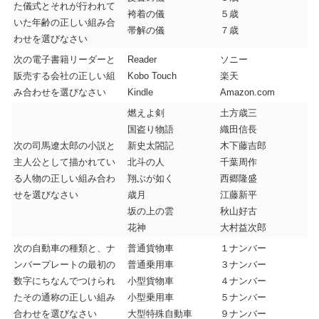
た儀式とそれが行われて
袴着の儀
５歳
いた年齢の正しい組み合
帯解の儀
７歳
わせを選びなさい
次の電子書籍リーダーと
Reader
ソニー
販売する会社の正しい組
Kobo Touch
楽天
み合わせを選びなさい
Kindle
Amazon.com
燃えよ剣
土方歳三
国盗り物語
織田信長
次の司馬遼太郎の小説と
新史太閤記
木下藤吉郎
主人公として描かれてい
北斗の人
千葉周作
る人物の正しい組み合わ
翔ぶが如く
西郷隆盛
せを選びなさい
歳月
江藤新平
坂の上の雲
秋山好古
花神
大村益次郎
次の自動車の種類と、ナ
普通貨物車
１ナンバー
ンバープレートの最初の
普通乗用車
３ナンバー
数字にちなんでつけられ
小型貨物車
４ナンバー
たその通称の正しい組み
小型乗用車
５ナンバー
合わせを選びなさい
大型特殊自動車
９ナンバー