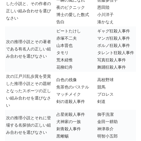
一瞬の風になれ
佐藤多佳子
した小説と、その作者の
夜のピクニック
恩田陸
正しい組み合わせを選び
博士の愛した数式
小川洋子
なさい
告白
湊かなえ
ビートたけし
ギャグ狂殺人事件
赤塚不二夫
マンガ狂殺人事件
次の推理小説とその著者
山本晋也
ポルノ狂殺人事件
である有名人の正しい組
タモリ
タレント狂殺人事件
み合わせを選びなさい
荒木経惟
写真狂殺人事件
花柳幻舟
舞踊狂殺人事件
次の江戸川乱歩賞を受賞
白色の残像
高校野球
した推理小説とその題材
焦茶色のパステル
競馬
となったスポーツの正し
マッチメイク
プロレス
い組み合わせを選びなさ
剣の道殺人事件
剣道
い
占星術殺人事件
御手洗潔
次の推理小説とそれに登
犬神家の一族
金田一耕助
場する名探偵の正しい組
刺青殺人事件
神津恭介
み合わせを選びなさい
黒蜥蜴
明智小五郎