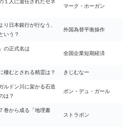
の１人に選任されたゼネ
マーク・ホーガン
より日本銀行が行なう、
外国為替平衡操作
という？
」の正式名は
全国企業短期経済
に棲むとされる精霊は？
きじむなー
ガルドン川に架かる石造
ポン・デュ・ガール
のは？
７巻から成る「地理書
ストラボン