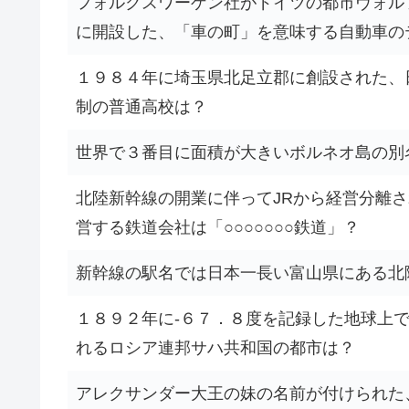
フォルクスワーゲン社がドイツの都市ヴォル
に開設した、「車の町」を意味する自動車の
１９８４年に埼玉県北足立郡に創設された、
制の普通高校は？
世界で３番目に面積が大きいボルネオ島の別
北陸新幹線の開業に伴ってJRから経営分離
営する鉄道会社は「○○○○○○○鉄道」？
新幹線の駅名では日本一長い富山県にある北
１８９２年に-６７．８度を記録した地球上
れるロシア連邦サハ共和国の都市は？
アレクサンダー大王の妹の名前が付けられた