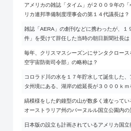
アメリカの雑誌「タイム」が２００９年の「
リカ連邦準備制度理事会の第１４代議長は？
雑誌「AERA」の創刊などに携わったが、１
件」を受けて辞任した当時の朝日新聞社長は
毎年、クリスマスシーズンにサンタクロース
空宇宙防衛司令部」の略称は？
コロラド川の水を１７年貯水して誕生した、
タ州境にある、湖岸の総延長が３０００ｋｍ
縞模様をした釣鐘型の山が数多く連なってい
オーストラリア州のパーヌルル国立公園内の
日本版の設立も計画されているアメリカ国立