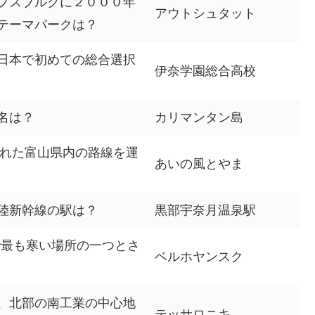
フスブルクに２０００年
アウトシュタット
テーマパークは？
日本で初めての総合選択
伊奈学園総合高校
名は？
カリマンタン島
された富山県内の路線を運
あいの風とやま
陸新幹線の駅は？
黒部宇奈月温泉駅
で最も寒い場所の一つとさ
ベルホヤンスク
、北部の南工業の中心地
テッサロニキ