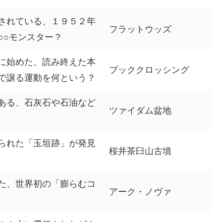
されている、１９５２年
フラットウッズ
○○モンスター？
に始めた、読み終えた本
ブッククロッシング
で譲る運動を何という？
ある、石灰石や石油など
ツァイダム盆地
られた「玉垣跡」が発見
桜井茶臼山古墳
た、世界初の「膨らむコ
アーク・ノヴァ