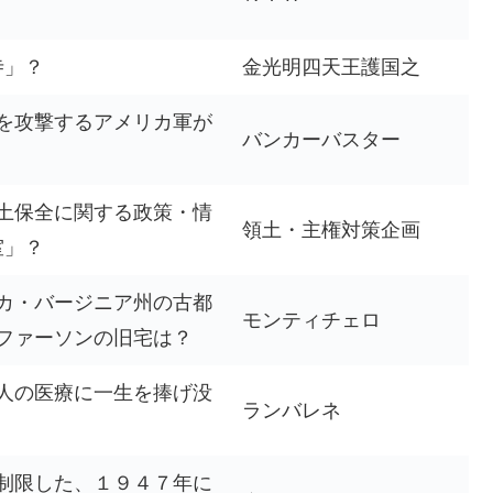
寺」？
金光明四天王護国之
を攻撃するアメリカ軍が
バンカーバスター
土保全に関する政策・情
領土・主権対策企画
室」？
カ・バージニア州の古都
モンティチェロ
ファーソンの旧宅は？
人の医療に一生を捧げ没
ランバレネ
制限した、１９４７年に