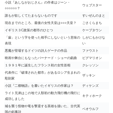
小説『あしながおじさん』の作者はジーン・
ウェブスター
○○○○○○？
誰もが欲しくてたまらないものです
すいぜんのまと
現在までのところ、最後の女性天皇は○○○天皇？
ごさくらまち
イギリス３C政策の都市のひとつ
ケープタウン
「歯」という字を使った相手にしないという意味の
しがにもかけな
表現
い
悪魔が登場するドイツの詩人ゲーテの作品
ファウスト
映画や舞台にもなったバーナード・ショーの戯曲
ピグマリオン
１９９１年に誕生したフランス初の女性首相
クレッソン
代表作に『破壊された都市』があるロシア生まれの
ザッキン
彫刻家
小説『二都物語』を書いたイギリスの作家は？
ディケンズ
ライト兄弟はこの地で人類初の動力飛行機の飛行に
キティホーク
成功しました
城を襲う怪物や竜を撃退する英雄を描いた、古代英
ベオウルフ
国の斜事詩