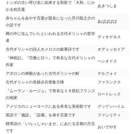
トンボの古い呼び名に由来する和歌で「大和」にか
あきつしま
かる枕言葉
赤ちゃんをあやす言葉が題名になった芥川龍之介の
あばばばば
小説です
樽の中に住んでいたといわれる古代ギリシャの哲学
ディオゲネス
者
古代ギリシャの詩人ホメロスの叙事詩です
オデュッセイア
『神統記』『労働と日々』で有名な古代ギリシャの
ヘシオドス
作家
アポロンの神殿があった古代ギリシャの町
デルフォイ
古代ギリシャの長槍歩兵密集方陣
ファランクス
『ムーラン・ルージュ』で有名な１９世紀フランス
ロートレック
の画家
アメリカのニューヨークにある有名な美術館です
グッゲンハイム
英語で「施設」「設備」を表す言葉です
ファシリティ
標準語の「いらっしゃいませ」にあたる京都の方言
おいでやす
です