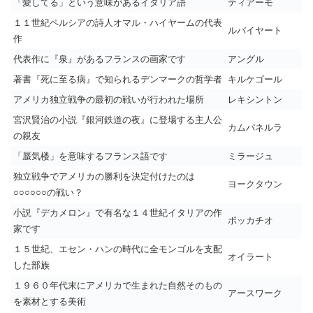
「愛してる」という意味があるイタリア語
ティアーモ
１１世紀ペルシアの詩人オマル・ハイヤームの代表
ルバイヤート
作
代表作に『泉』があるフランスの画家です
アングル
著書『死に至る病』で知られるデンマークの哲学者
キルケゴール
アメリカ独立戦争の最初の戦いが行われた場所
レキシントン
宮沢賢治の小説『銀河鉄道の夜』に登場する主人公
カムパネルラ
の親友
「蜃気楼」を意味するフランス語です
ミラージュ
独立戦争でアメリカの勝利を決定付けたのは
ヨークタウン
○○○○○○の戦い？
小説『デカメロン』で有名な１４世紀イタリアの作
ボッカチオ
家です
１５世紀、エセン・ハンの時代に全モンゴルを支配
オイラート
した部族
１９６０年代末にアメリカで生まれた自然そのもの
アースワーク
を素材とする美術