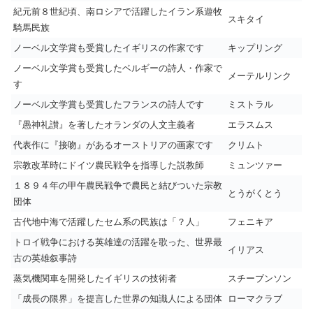
紀元前８世紀頃、南ロシアで活躍したイラン系遊牧
スキタイ
騎馬民族
ノーベル文学賞も受賞したイギリスの作家です
キップリング
ノーベル文学賞も受賞したベルギーの詩人・作家で
メーテルリンク
す
ノーベル文学賞も受賞したフランスの詩人です
ミストラル
『愚神礼讃』を著したオランダの人文主義者
エラスムス
代表作に『接吻』があるオーストリアの画家です
クリムト
宗教改革時にドイツ農民戦争を指導した説教師
ミュンツァー
１８９４年の甲午農民戦争で農民と結びついた宗教
とうがくとう
団体
古代地中海で活躍したセム系の民族は「？人」
フェニキア
トロイ戦争における英雄達の活躍を歌った、世界最
イリアス
古の英雄叙事詩
蒸気機関車を開発したイギリスの技術者
スチーブンソン
「成長の限界」を提言した世界の知識人による団体
ローマクラブ