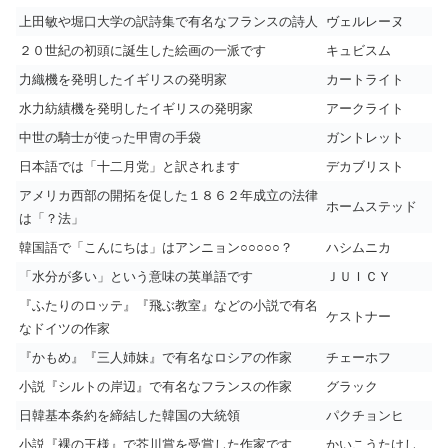
上田敏や堀口大学の訳詩集で有名なフランスの詩人
ヴェルレーヌ
２０世紀の初頭に誕生した絵画の一派です
キュビスム
力織機を発明したイギリスの発明家
カートライト
水力紡績機を発明したイギリスの発明家
アークライト
中世の騎士が使った甲冑の手袋
ガントレット
日本語では「十二月党」と訳されます
デカブリスト
アメリカ西部の開拓を促した１８６２年成立の法律
ホームステッド
は「？法」
韓国語で「こんにちは」はアンニョン○○○○○？
ハシムニカ
「水分が多い」という意味の英単語です
ＪＵＩＣＹ
『ふたりのロッテ』『飛ぶ教室』などの小説で有名
ケストナー
なドイツの作家
『かもめ』『三人姉妹』で有名なロシアの作家
チェーホフ
小説『シルトの岸辺』で有名なフランスの作家
グラック
日韓基本条約を締結した韓国の大統領
パクチョンヒ
小説『裸の王様』で芥川賞を受賞した作家です
かいこうたけし