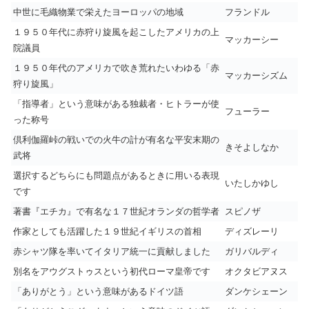
中世に毛織物業で栄えたヨーロッパの地域
フランドル
１９５０年代に赤狩り旋風を起こしたアメリカの上
マッカーシー
院議員
１９５０年代のアメリカで吹き荒れたいわゆる「赤
マッカーシズム
狩り旋風」
「指導者」という意味がある独裁者・ヒトラーが使
フューラー
った称号
倶利伽羅峠の戦いでの火牛の計が有名な平安末期の
きそよしなか
武将
選択するどちらにも問題点があるときに用いる表現
いたしかゆし
です
著書『エチカ』で有名な１７世紀オランダの哲学者
スピノザ
作家としても活躍した１９世紀イギリスの首相
ディズレーリ
赤シャツ隊を率いてイタリア統一に貢献しました
ガリバルディ
別名をアウグストゥスという初代ローマ皇帝です
オクタビアヌス
「ありがとう」という意味があるドイツ語
ダンケシェーン