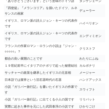
「ありがとうございます」という意味のドイツ語
ダンケシェーン
『四使徒』『メランコリア』を描いたドイツ、ルネ
デューラー
サンスの画家
イギリス、ロマン派の詩人ジョン・キーツの代表作
ハイペリオン
です
イギリス、ロマン派の詩人ジョン・キーツの代表作
エンディミオン
です
フランスの作家ロマン・ロランの小説は『ジャン・
クリストフ
○○○○○』？
都合の良い展開のことです
わたりにふね
１９世紀前半にイタリアのナポリで起った秘密結社
カルボナリ
サッチャーの政策を継承したイギリスの元首相
メージャー
日本語では握斧という旧石器時代の石器
ハンドアックス
小説『ガリバー旅行記』を書いたイギリスの作家で
スウィフト
す
小説『ガリバー旅行記』に出てくる小人の国です
リリパット
実際に起きた事件を元にした武田泰淳の小説です
ひかりごけ