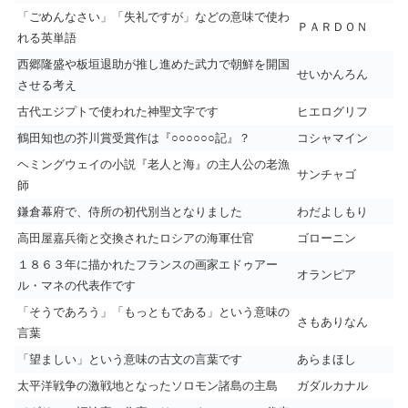
「ごめんなさい」「失礼ですが」などの意味で使わ
ＰＡＲＤＯＮ
れる英単語
西郷隆盛や板垣退助が推し進めた武力で朝鮮を開国
せいかんろん
させる考え
古代エジプトで使われた神聖文字です
ヒエログリフ
鶴田知也の芥川賞受賞作は『○○○○○○記』？
コシャマイン
ヘミングウェイの小説『老人と海』の主人公の老漁
サンチャゴ
師
鎌倉幕府で、侍所の初代別当となりました
わだよしもり
高田屋嘉兵衛と交換されたロシアの海軍仕官
ゴローニン
１８６３年に描かれたフランスの画家エドゥアー
オランピア
ル・マネの代表作です
「そうであろう」「もっともである」という意味の
さもありなん
言葉
「望ましい」という意味の古文の言葉です
あらまほし
太平洋戦争の激戦地となったソロモン諸島の主島
ガダルカナル