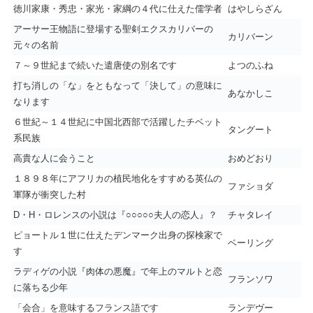
徳川家康・秀忠・家光・家綱の４代に仕えた儒学者
はやしらざん
アーサー王物語に登場する聖剣エクスカリバーの
カリバーン
元々の名前
７～９世紀まで続いた遣唐使の別名です
よつのふね
打ち消しの「な」をともなって「決して」の意味に
あなかしこ
なります
６世紀～１４世紀に中国北西部で活躍したチベット
タングート
系民族
高貴な人に会うこと
おめどおり
１８９８年にアフリカの植民地化をすすめる英仏の
ファショダ
軍隊が衝突した村
D・H・ロレンスの小説は『○○○○○夫人の恋人』？
チャタレイ
ピョートル１世に仕えたデンマーク出身の探検家で
ベーリング
す
ラディゲの小説『肉体の悪魔』で年上のマルトと恋
フランソワ
に落ちる少年
「会合」を意味するフランス語です
ランデヴー