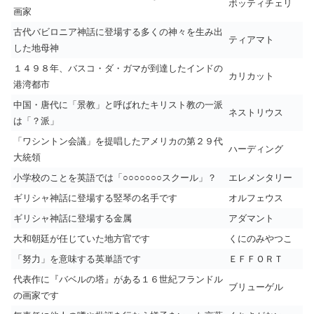
ボッティチェリ
画家
古代バビロニア神話に登場する多くの神々を生み出
ティアマト
した地母神
１４９８年、バスコ・ダ・ガマが到達したインドの
カリカット
港湾都市
中国・唐代に「景教」と呼ばれたキリスト教の一派
ネストリウス
は「？派」
「ワシントン会議」を提唱したアメリカの第２９代
ハーディング
大統領
小学校のことを英語では「○○○○○○○スクール」？
エレメンタリー
ギリシャ神話に登場する竪琴の名手です
オルフェウス
ギリシャ神話に登場する金属
アダマント
大和朝廷が任じていた地方官です
くにのみやつこ
「努力」を意味する英単語です
ＥＦＦＯＲＴ
代表作に『バベルの塔』がある１６世紀フランドル
ブリューゲル
の画家です