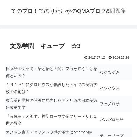
てのブロ！てのりたいがのQMAブログ&問題集
文系学問 キューブ ☆3
2017.07.12
2024.12.24
日本語の文章で、語と語との間に空白を置くことを
わかちがき
何という？
１９１９年にグロピウスが創設したドイツの美術学
バウハウス
校の名前は？
東京美術学校の開設に尽力したアメリカの日本美術
フェノロサ
研究家です
「赤髭王」と訳す、神聖ローマ皇帝フリードリヒ１
バルバロッサ
世の異名
オスマン帝国・アフメト３世の治世は○○○○○○時
チューリップ