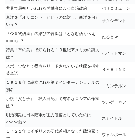
世界で最初といわれる労働者による自治政府
パリコミューン
東洋を「オリエント」というのに対し、西洋を何と
オクシデント
いう？
『今昔物語集』の結びの言葉は「となむ語り伝え
たるとや
○○○○」？
詩集『草の葉』で知られる１９世紀アメリカの詩人
ホイットマン
は？
スポーツなどで得点をリードされている状態を指す
ＢＥＨＩＮＤ
英単語
１９１９年に設立された第３インターナショナルの
コミンテルン
別名
小説『父と子』『猟人日記』で有名なロシアの作家
ツルゲーネフ
は？
明治初期に日本陸軍が主力装備としていたのは
スナイドル
○○○○○銃？
１７２１年にイギリスの初代首相となった政治家で
ウォルポール
す