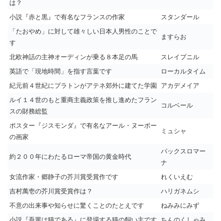
は？
小説『赤と黒』で有名なフランスの作家
スタンダール
「たおやめ」に対して雄々しい日本人男性のことで
ますらお
す
北欧神話の主神オーディンが乗る８本足の馬
スレイプニル
英語で「現地時間」を指す言葉です
ローカルタイム
紀元前４世紀にプラトンがアテネ郊外に建てた学園
アカデメイア
ルイ１４世のもと重商主義政策を推し進めたフラン
コルベール
スの財務総監
ポスター『ジスモンダ』で有名なアール・ヌーボー
ミュシャ
の画家
パックスロマー
約２００年にわたるローマ帝国の黄金時代
ナ
女流作家・郷静子の芥川賞受賞作です
れくいえむ
吉村萬壱の芥川賞受賞作は？
ハリガネムシ
不意の出来事や知らせに驚くことのたとえです
ねみみにみず
小説『吾輩は猫である』に登場する猫の飼い主です
ちんのくしゃみ