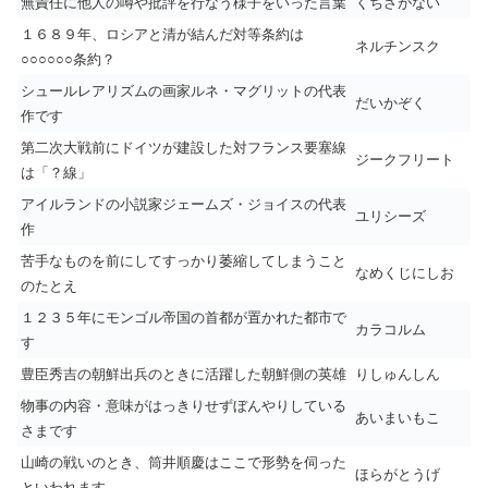
無責任に他人の噂や批評を行なう様子をいった言葉
くちさがない
１６８９年、ロシアと清が結んだ対等条約は
ネルチンスク
○○○○○○条約？
シュールレアリズムの画家ルネ・マグリットの代表
だいかぞく
作です
第二次大戦前にドイツが建設した対フランス要塞線
ジークフリート
は「？線」
アイルランドの小説家ジェームズ・ジョイスの代表
ユリシーズ
作
苦手なものを前にしてすっかり萎縮してしまうこと
なめくじにしお
のたとえ
１２３５年にモンゴル帝国の首都が置かれた都市で
カラコルム
す
豊臣秀吉の朝鮮出兵のときに活躍した朝鮮側の英雄
りしゅんしん
物事の内容・意味がはっきりせずぼんやりしている
あいまいもこ
さまです
山崎の戦いのとき、筒井順慶はここで形勢を伺った
ほらがとうげ
といわれます