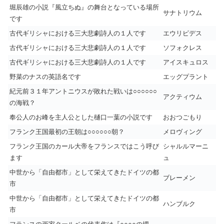
堀辰雄の小説『風立ちぬ』の舞台となっている場所
サナトリウム
です
古代ギリシャにおける三大悲劇詩人の１人です
エウリピデス
古代ギリシャにおける三大悲劇詩人の１人です
ソフォクレス
古代ギリシャにおける三大悲劇詩人の１人です
アイスキュロス
野菜のナスの英語名です
エッグプラント
紀元前３１年アントニウスが敗れた戦いは○○○○○○
アクティウム
の海戦？
奉公人のお峰を主人公とした樋口一葉の小説です
おおつごもり
フランク王国最初の王朝は○○○○○○朝？
メロヴィング
フランク王国のカール大帝をフランスではこう呼び
シャルルマーニ
ます
ュ
中世から「自由都市」として栄えてきたドイツの都
ブレーメン
市
中世から「自由都市」として栄えてきたドイツの都
ハンブルク
市