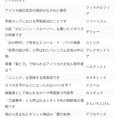
フィラデルフィ
アメリカ独立宣言の採択がなされた都市
ア
帝政ロシアにおける専制政治のことです
ツァーリズム
小説『ロビンソン・クルーソー』を書いたイギリス
デフォー
の作家です
「白の時代」で有名なエコール・ド・パリの画家
ユトリロ
「世界の結び目」と呼ばれたヘレニズム文化の中心
アレクサンドリ
地
ア
著書『菊と刀』で知られるアメリカの文化人類学者
ベネディクト
は？
「ニンニク」を意味する英単語です
ＧＡＲＬＩＣ
タイの文字のもとになったのは○○○○文字？
クメール
独裁者として知られるローマ帝国第３代皇帝
カリギュラ
「万歳事件」とも呼ばれる１９１９年の朝鮮独立運
さんいちじけん
動です
泡から生まれたギリシャ神話の「愛の女神」
アフロディテ