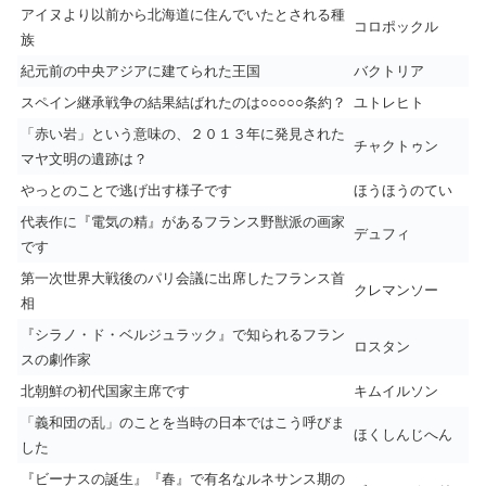
アイヌより以前から北海道に住んでいたとされる種
コロポックル
族
紀元前の中央アジアに建てられた王国
バクトリア
スペイン継承戦争の結果結ばれたのは○○○○○条約？
ユトレヒト
「赤い岩」という意味の、２０１３年に発見された
チャクトゥン
マヤ文明の遺跡は？
やっとのことで逃げ出す様子です
ほうほうのてい
代表作に『電気の精』があるフランス野獣派の画家
デュフィ
です
第一次世界大戦後のパリ会議に出席したフランス首
クレマンソー
相
『シラノ・ド・ベルジュラック』で知られるフラン
ロスタン
スの劇作家
北朝鮮の初代国家主席です
キムイルソン
「義和団の乱」のことを当時の日本ではこう呼びま
ほくしんじへん
した
『ビーナスの誕生』『春』で有名なルネサンス期の