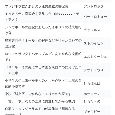
ブレジネフ亡きあとのソ連共産党の書記長
アンドロポフ
１４８８年に喜望峰を発見したのは○○○○○○○・デ
バーソロミュー
ィアス？
シンガポールの建設にあたったイギリスの植民地行
ラッフルズ
政官
農村共同体「ミール」の解体などを行ったロシアの
ストルイピン
政治家
ロシアのサンクトペテルブルグにある有名な美術館
エルミタージュ
です
３９５年、その死に際し帝国を東西２つに分けたロ
テオドシウス
ーマ皇帝
小学生の伊上洪作を主人公とした作家・井上靖の自
しろばんば
伝的小説です
小説『緋文字』で有名なアメリカの作家です
ホーソーン
「雲」「衣」などの言葉に共通してかかる枕詞
しろたへの
作家フィッツジェラルドの代表作は『華麗なる
ギャツビー
○○○○○』？