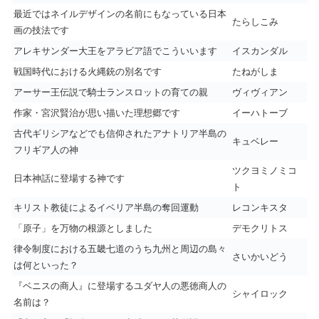
最近ではネイルデザインの名前にもなっている日本
たらしこみ
画の技法です
アレキサンダー大王をアラビア語でこういいます
イスカンダル
戦国時代における火縄銃の別名です
たねがしま
アーサー王伝説で騎士ランスロットの育ての親
ヴィヴィアン
作家・宮沢賢治が思い描いた理想郷です
イーハトーブ
古代ギリシアなどでも信仰されたアナトリア半島の
キュベレー
フリギア人の神
ツクヨミノミコ
日本神話に登場する神です
ト
キリスト教徒によるイベリア半島の奪回運動
レコンキスタ
「原子」を万物の根源としました
デモクリトス
律令制度における五畿七道のうち九州と周辺の島々
さいかいどう
は何といった？
『ベニスの商人』に登場するユダヤ人の悪徳商人の
シャイロック
名前は？