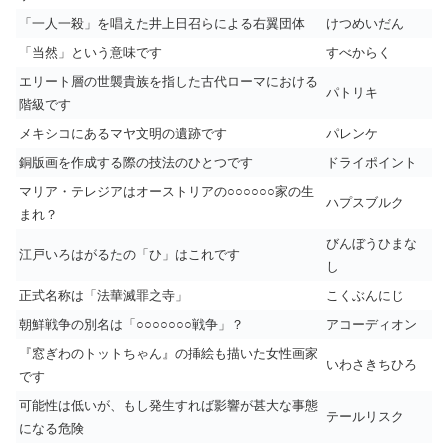
「一人一殺」を唱えた井上日召らによる右翼団体
けつめいだん
「当然」という意味です
すべからく
エリート層の世襲貴族を指した古代ローマにおける
パトリキ
階級です
メキシコにあるマヤ文明の遺跡です
パレンケ
銅版画を作成する際の技法のひとつです
ドライポイント
マリア・テレジアはオーストリアの○○○○○○家の生
ハプスブルク
まれ？
びんぼうひまな
江戸いろはがるたの「ひ」はこれです
し
正式名称は「法華滅罪之寺」
こくぶんにじ
朝鮮戦争の別名は「○○○○○○○戦争」？
アコーディオン
『窓ぎわのトットちゃん』の挿絵も描いた女性画家
いわさきちひろ
です
可能性は低いが、もし発生すれば影響が甚大な事態
テールリスク
になる危険