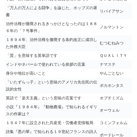
「万人の万人による闘争」を論じた、ホッブズの著
リバイアサン
書
治外法権が撤廃されるきっかけとなったのは１８８
ノルマントン
６年の「？号事件」
１８９４年、治外法権を撤廃する条約改正に成功し
むつむねみつ
た外務大臣
「質」を意味する英単語です
ＱＵＡＬＩＴＹ
インドやネパールで使われている挨拶の言葉
ナマステ
身分や地位が高いこと
やんごとない
「いたずらっ子」という意味のアメリカ先住民の伝
ポカホンタス
説的女性
英語で「楽天主義」という意味の言葉です
オプチミズム
小説『１９８４年』『動物農場』で知られるイギリ
オーウェル
スの作家は？
１９４７年に設立された共産党・労働者党情報局
コミンフォルム
詩集『悪の華』で知られる１９世紀フランスの詩人
ボードレール