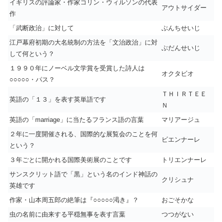
イギリスの評論家・作家コリン・ウィルソンの代表
アウトサイダー
作
「武断政治」に対して
ぶんちせいじ
江戸幕府初期の大名統制の方法を「文治政治」に対
ぶだんせいじ
して何という？
１９９０年にノーベル文学賞を受賞した詩人は
オクタビオ
○○○○○・パス？
ＴＨＩＲＴＥＥ
英語の「１３」を表す英単語です
Ｎ
英語の「marriage」に当たるフランス語の言葉
マリアージュ
２年に一度開催される、国際的な展覧会のことを何
ビエンナーレ
という？
３年ごとに開かれる国際美術展のことです
トリエンナーレ
サンスクリット語で「黒」という名のインド神話の
クリシュナ
英雄です
作家・山本周五郎の絶筆は『○○○○○渇き』？
おごそかな
虫の名前に由来する平穏無事を表す言葉
つつがない