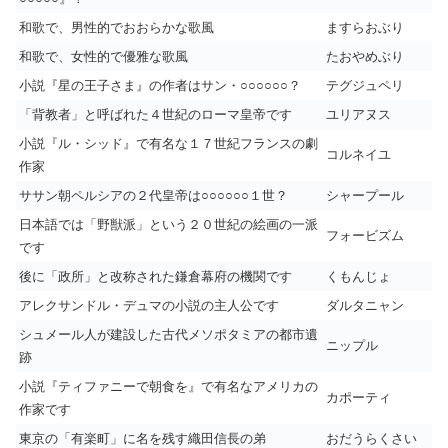
和歌で、男性的でおおらかな歌風
ますらおぶり
和歌で、女性的で優雅な歌風
たおやめぶり
小説『星の王子さま』の作者はサン・○○○○○○？
テグジュペリ
「背教者」と呼ばれた４世紀のローマ皇帝です
ユリアヌス
小説『ル・シッド』で有名な１７世紀フランスの劇
コルネイユ
作家
ササン朝ペルシアの２代皇帝は○○○○○○１世？
シャープール
日本語では「野獣派」という２０世紀の絵画の一派
フォービズム
です
後に「政所」と改称された鎌倉幕府の機関です
くもんじょ
アレクサンドル・デュマの小説の主人公です
ダルタニャン
シュメール人が建設した古代メソポタミアの都市遺
ニップル
跡
小説『ティファニーで朝食を』で有名なアメリカの
カポーティ
作家です
東京の「有楽町」に名を残す織田信長の弟
おだうらくさい