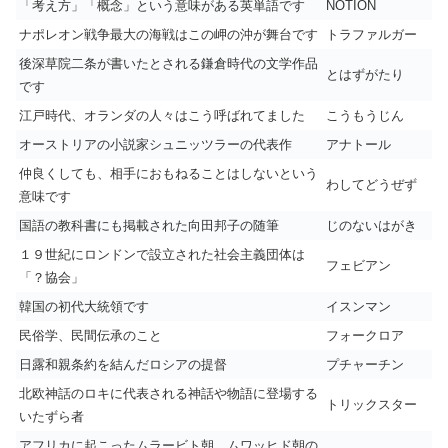
「考え方」「概念」という意味がある英単語です
NOTION
ナポレオン戦争最大の海戦はこの岬の沖が舞台です
トラファルガー
後深草院二条が書いたとされる鎌倉時代の文学作品
とはずがたり
です
江戸時代、オランダの人々はこう呼ばれてました
こうもうじん
オーストリアの小説家シュニッツラーの代表作
アナトール
仲良くしても、相手におもねることはしないという
わしてどうぜず
意味です
国語の教科書にも掲載された向田邦子の随筆
じのないはがき
１９世紀にロンドンで設立された社会主義団体は
フェビアン
「？協会」
韓国の初代大統領です
イスンマン
民俗学、民間伝承のこと
フォークロア
日露和親条約を結んだロシアの提督
プチャーチン
北欧神話のロキに代表される神話や物語に登場する
トリックスター
いたずら者
アフリカに起こったムラービト朝、ムワッヒド朝の