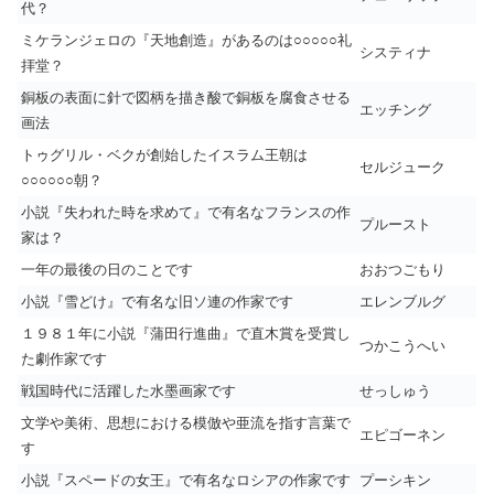
代？
ミケランジェロの『天地創造』があるのは○○○○○礼
システィナ
拝堂？
銅板の表面に針で図柄を描き酸で銅板を腐食させる
エッチング
画法
トゥグリル・ベクが創始したイスラム王朝は
セルジューク
○○○○○○朝？
小説『失われた時を求めて』で有名なフランスの作
プルースト
家は？
一年の最後の日のことです
おおつごもり
小説『雪どけ』で有名な旧ソ連の作家です
エレンブルグ
１９８１年に小説『蒲田行進曲』で直木賞を受賞し
つかこうへい
た劇作家です
戦国時代に活躍した水墨画家です
せっしゅう
文学や美術、思想における模倣や亜流を指す言葉で
エピゴーネン
す
小説『スペードの女王』で有名なロシアの作家です
プーシキン