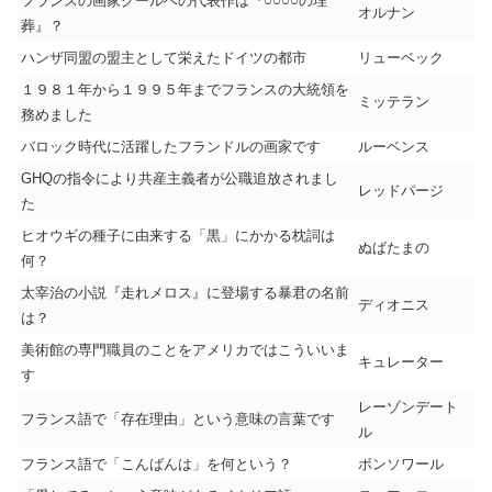
フランスの画家クールベの代表作は『○○○○の埋
オルナン
葬』？
ハンザ同盟の盟主として栄えたドイツの都市
リューベック
１９８１年から１９９５年までフランスの大統領を
ミッテラン
務めました
バロック時代に活躍したフランドルの画家です
ルーベンス
GHQの指令により共産主義者が公職追放されまし
レッドパージ
た
ヒオウギの種子に由来する「黒」にかかる枕詞は
ぬばたまの
何？
太宰治の小説『走れメロス』に登場する暴君の名前
ディオニス
は？
美術館の専門職員のことをアメリカではこういいま
キュレーター
す
レーゾンデート
フランス語で「存在理由」という意味の言葉です
ル
フランス語で「こんばんは」を何という？
ボンソワール