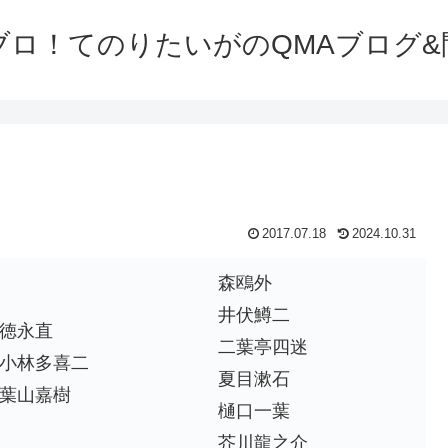
ブロ！てのりたいがのQMAブログ&
2017.07.18
2024.10.31
森鴎外
井伏鱒二
徳永直
二葉亭四迷
小林多喜二
夏目漱石
葉山嘉樹
樋口一葉
芥川龍之介