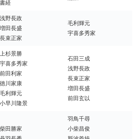
書経
浅野長政
毛利輝元
増田長盛
宇喜多秀家
長束正家
上杉景勝
石田三成
宇喜多秀家
浅野長政
前田利家
長束正家
徳川家康
増田長盛
毛利輝元
前田玄以
小早川隆景
羽鳥千尋
柴田勝家
小柴昌俊
丹羽長秀
斯波義統