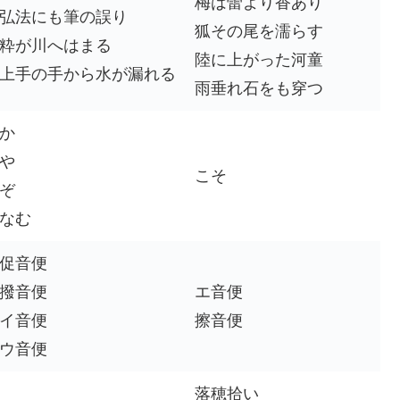
梅は蕾より香あり
弘法にも筆の誤り
狐その尾を濡らす
粋が川へはまる
陸に上がった河童
上手の手から水が漏れる
雨垂れ石をも穿つ
か
や
こそ
ぞ
なむ
促音便
撥音便
エ音便
イ音便
擦音便
ウ音便
落穂拾い