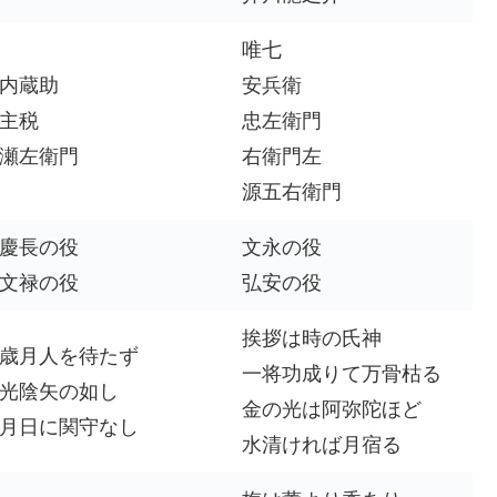
唯七
内蔵助
安兵衛
主税
忠左衛門
瀬左衛門
右衛門左
源五右衛門
慶長の役
文永の役
文禄の役
弘安の役
挨拶は時の氏神
歳月人を待たず
一将功成りて万骨枯る
光陰矢の如し
金の光は阿弥陀ほど
月日に関守なし
水清ければ月宿る