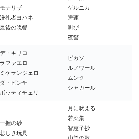
モナリザ
ゲルニカ
洗礼者ヨハネ
睡蓮
最後の晩餐
叫び
夜警
デ・キリコ
ピカソ
ラファエロ
ルノワール
ミケランジェロ
ムンク
ダ・ビンチ
シャガール
ボッティチェリ
月に吠える
若菜集
一握の砂
智恵子抄
悲しき玩具
山羊の歌