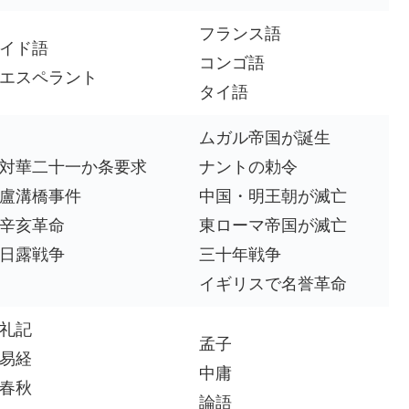
フランス語
イド語
コンゴ語
エスペラント
タイ語
ムガル帝国が誕生
対華二十一か条要求
ナントの勅令
盧溝橋事件
中国・明王朝が滅亡
辛亥革命
東ローマ帝国が滅亡
日露戦争
三十年戦争
イギリスで名誉革命
礼記
孟子
易経
中庸
春秋
論語