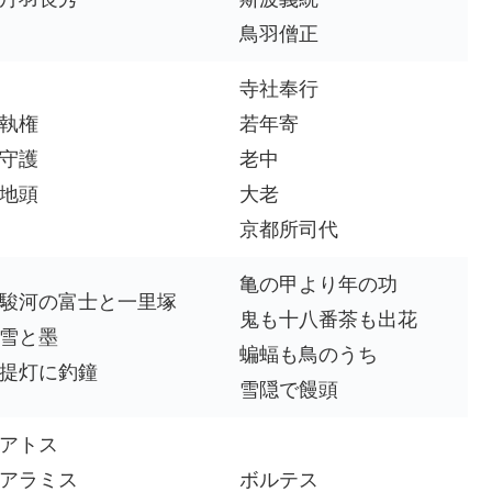
鳥羽僧正
寺社奉行
執権
若年寄
守護
老中
地頭
大老
京都所司代
亀の甲より年の功
駿河の富士と一里塚
鬼も十八番茶も出花
雪と墨
蝙蝠も鳥のうち
提灯に釣鐘
雪隠で饅頭
アトス
アラミス
ボルテス