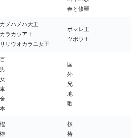
春と修羅
カメハメハ大王
ポマレ王
カラカウア王
ツポウ王
リリウオカラニ女王
百
国
男
外
女
兄
車
地
金
歌
本
樫
桜
榊
椿