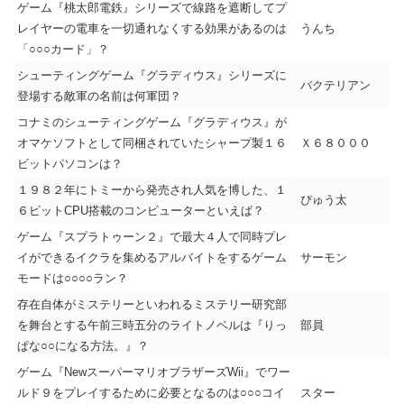
ゲーム『桃太郎電鉄』シリーズで線路を遮断してプ
レイヤーの電車を一切通れなくする効果があるのは
うんち
「○○○カード」？
シューティングゲーム『グラディウス』シリーズに
バクテリアン
登場する敵軍の名前は何軍団？
コナミのシューティングゲーム『グラディウス』が
オマケソフトとして同梱されていたシャープ製１６
Ｘ６８０００
ビットパソコンは？
１９８２年にトミーから発売され人気を博した、１
ぴゅう太
６ビットCPU搭載のコンピューターといえば？
ゲーム『スプラトゥーン２』で最大４人で同時プレ
イができるイクラを集めるアルバイトをするゲーム
サーモン
モードは○○○○ラン？
存在自体がミステリーといわれるミステリー研究部
を舞台とする午前三時五分のライトノベルは『りっ
部員
ぱな○○になる方法。』？
ゲーム『NewスーパーマリオブラザーズWii』でワー
ルド９をプレイするために必要となるのは○○○コイ
スター