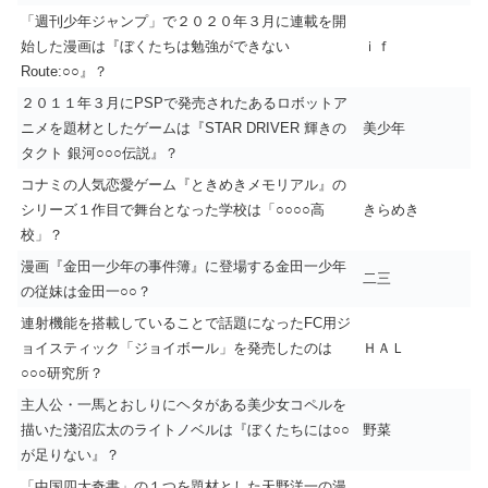
「週刊少年ジャンプ」で２０２０年３月に連載を開
始した漫画は『ぼくたちは勉強ができない
ｉｆ
Route:○○』？
２０１１年３月にPSPで発売されたあるロボットア
ニメを題材としたゲームは『STAR DRIVER 輝きの
美少年
タクト 銀河○○○伝説』？
コナミの人気恋愛ゲーム『ときめきメモリアル』の
シリーズ１作目で舞台となった学校は「○○○○高
きらめき
校」？
漫画『金田一少年の事件簿』に登場する金田一少年
二三
の従妹は金田一○○？
連射機能を搭載していることで話題になったFC用ジ
ョイスティック「ジョイボール」を発売したのは
ＨＡＬ
○○○研究所？
主人公・一馬とおしりにヘタがある美少女コペルを
描いた淺沼広太のライトノベルは『ぼくたちには○○
野菜
が足りない』？
「中国四大奇書」の１つを題材とした天野洋一の漫