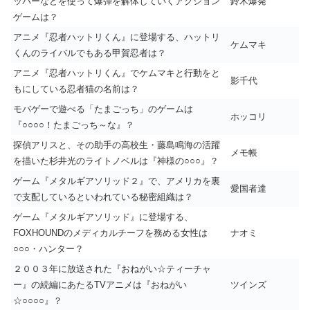
ッパーなどを使って爆弾を解体していくアクション
鈴木爆発
ゲームは？
アニメ『忍者ハットリくん』に登場する、ハットリ
ケムマキ
くんのライバルでもある甲賀忍者は？
アニメ『忍者ハットリくん』でケムマキと行動をと
影千代
もにしている忍者猫の名前は？
モバゲーで遊べる「たまごっち」のゲームは
ホッコリ
『○○○○！たまごっち～な』？
探偵アリスと、その助手の高校生・藤島鳴海の活躍
メモ帳
を描いた杉井光のライトノベルは『神様の○○○』？
ゲーム『メタルギアソリッド２』で、アメリカを裏
愛国者達
で支配しているといわれている秘密組織は？
ゲーム『メタルギアソリッド』に登場する、
FOXHOUNDのメディカルチーフを務める女性は
ナオミ
○○○・ハンター？
２００３年に放送された『おねがい☆ティーチャ
ー』の続編にあたるTVアニメは『おねがい
ツインズ
☆○○○○』？