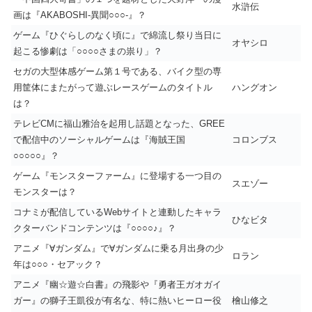
水滸伝
画は『AKABOSHI-異聞○○○-』？
ゲーム『ひぐらしのなく頃に』で綿流し祭り当日に
オヤシロ
起こる惨劇は「○○○○さまの祟り」？
セガの大型体感ゲーム第１号である、バイク型の専
用筐体にまたがって遊ぶレースゲームのタイトル
ハングオン
は？
テレビCMに福山雅治を起用し話題となった、GREE
で配信中のソーシャルゲームは『海賊王国
コロンブス
○○○○○』？
ゲーム『モンスターファーム』に登場する一つ目の
スエゾー
モンスターは？
コナミが配信しているWebサイトと連動したキャラ
ひなビタ
クターバンドコンテンツは『○○○○♪』？
アニメ『∀ガンダム』で∀ガンダムに乗る月出身の少
ロラン
年は○○○・セアック？
アニメ『幽☆遊☆白書』の飛影や『勇者王ガオガイ
ガー』の獅子王凱役が有名な、特に熱いヒーロー役
檜山修之