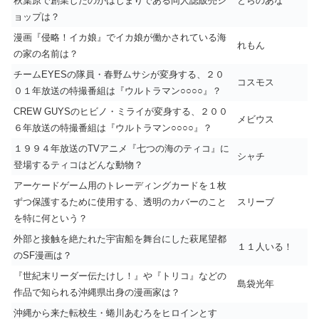
秋葉原で創業したのがはじまりである同人誌販売シ
とらのあな
ョップは？
漫画『侵略！イカ娘』でイカ娘が働かされている海
れもん
の家の名前は？
チームEYESの隊員・春野ムサシが変身する、２０
コスモス
０１年放送の特撮番組は『ウルトラマン○○○○』？
CREW GUYSのヒビノ・ミライが変身する、２００
メビウス
６年放送の特撮番組は『ウルトラマン○○○○』？
１９９４年放送のTVアニメ『七つの海のティコ』に
シャチ
登場するティコはどんな動物？
アーケードゲーム用のトレーディングカードを１枚
ずつ保護するために使用する、透明のカバーのこと
スリーブ
を特に何という？
外部と接触を絶たれた宇宙船を舞台にした萩尾望都
１１人いる！
のSF漫画は？
『世紀末リーダー伝たけし！』や『トリコ』などの
島袋光年
作品で知られる沖縄県出身の漫画家は？
沖縄から来た転校生・蜷川あむろをヒロインとす