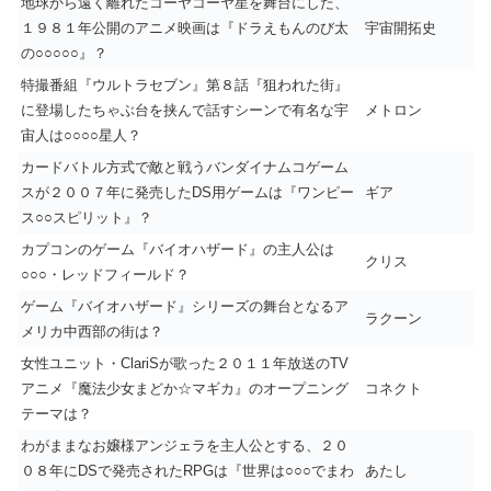
地球から遠く離れたコーヤコーヤ星を舞台にした、
１９８１年公開のアニメ映画は『ドラえもんのび太
宇宙開拓史
の○○○○○』？
特撮番組『ウルトラセブン』第８話『狙われた街』
に登場したちゃぶ台を挟んで話すシーンで有名な宇
メトロン
宙人は○○○○星人？
カードバトル方式で敵と戦うバンダイナムコゲーム
スが２００７年に発売したDS用ゲームは『ワンピー
ギア
ス○○スピリット』？
カプコンのゲーム『バイオハザード』の主人公は
クリス
○○○・レッドフィールド？
ゲーム『バイオハザード』シリーズの舞台となるア
ラクーン
メリカ中西部の街は？
女性ユニット・ClariSが歌った２０１１年放送のTV
アニメ『魔法少女まどか☆マギカ』のオープニング
コネクト
テーマは？
わがままなお嬢様アンジェラを主人公とする、２０
０８年にDSで発売されたRPGは『世界は○○○でまわ
あたし