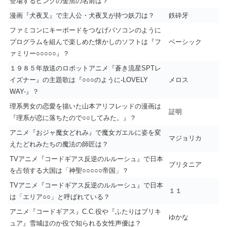
登場するピンクの金魚の名前は？
漫画『犬夜叉』で主人公・犬夜叉が持つ妖刀は？
鉄砕牙
ファミコンにキーボードをつなげパソコンのように
プログラムを組んで楽しめた懐かしのソフトは『フ
ベーシック
ァミリー○○○○○』？
１９８５年放送のロボットアニメ『蒼き流星SPTレ
イズナー』の主題歌は『○○○のように-LOVELY
メロス
WAY-』？
理系男女の恋愛を描いた山本アリフレッドの漫画は
証明
『理系が恋に落ちたので○○してみた。』？
アニメ『おジャ魔女どれみ』で魔女ガエルに姿を変
マジョリカ
えたどれみたちの魔法の師匠は？
TVアニメ『コードギアス反逆のルルーシュ』で日本
ブリタニア
を占領する大国は「神聖○○○○○帝国」？
TVアニメ『コードギアス反逆のルルーシュ』で日本
１１
は「エリア○○」と呼ばれている？
アニメ『コードギアス』C.C.役や『ふたりはプリキ
ゆかな
ュア』雪城ほのか役で知られる女性声優は？