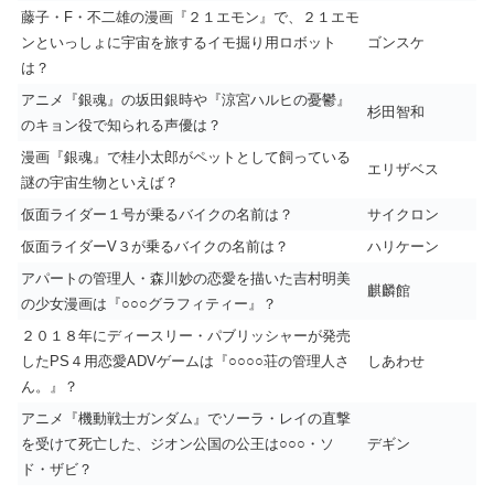
藤子・F・不二雄の漫画『２１エモン』で、２１エモ
ンといっしょに宇宙を旅するイモ掘り用ロボット
ゴンスケ
は？
アニメ『銀魂』の坂田銀時や『涼宮ハルヒの憂鬱』
杉田智和
のキョン役で知られる声優は？
漫画『銀魂』で桂小太郎がペットとして飼っている
エリザベス
謎の宇宙生物といえば？
仮面ライダー１号が乗るバイクの名前は？
サイクロン
仮面ライダーV３が乗るバイクの名前は？
ハリケーン
アパートの管理人・森川妙の恋愛を描いた吉村明美
麒麟館
の少女漫画は『○○○グラフィティー』？
２０１８年にディースリー・パブリッシャーが発売
したPS４用恋愛ADVゲームは『○○○○荘の管理人さ
しあわせ
ん。』？
アニメ『機動戦士ガンダム』でソーラ・レイの直撃
を受けて死亡した、ジオン公国の公王は○○○・ソ
デギン
ド・ザビ？