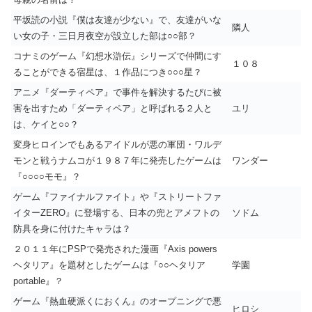
平坂読の小説『僕は友達が少ない』で、友達がいな
隣人
い女の子・三日月夜空が設立した部は○○部？
コナミのゲーム『幻想水滸伝』シリーズで仲間にす
１０８
ることができる宿星は、１作品につき○○○星？
アニメ『ダーティペア』で事件を解決するたびに被
害を出すため「ダーティペア」と呼ばれる２人と
ユリ
は、ケイと○○？
変身ヒロインでもあるアイドルが悪の軍団・ワルデ
モンと戦うナムコが１９８７年に発売したゲームは
ワンダー
『○○○○モモ』？
ゲーム『ファイナルファイト』や『ストリートファ
イターZERO』に登場する、日本の兜とアメフトの
ソドム
防具を身に付けたキャラは？
２０１１年にPSPで発売された漫画『Axis powers
ヘタリア』を題材としたゲームは『○○ヘタリア
学園
portable』？
ゲーム『熱血硬派くにおくん』のオープニングで悪
ヒロシ