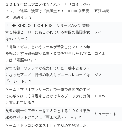
２０１３年にはアニメ化もされた「月刊コミックゼ
ノン」で連載の漫画は『義風堂々！！○○○○-前田慶
直江兼続
次 酒語り-』？
『THE KING OF FIGHTERS』シリーズなどに登場
する特撮ヒーローにあこがれている韓国の格闘少女
メイ
は○○・リー？
「電脳メガネ」というツールが普及した２０２６年
を舞台とする磯光雄が原案・監督を担当したTVアニ
コイル
メは『電脳○○○』？
かつて朝日ソノラマが発売していた、絵本とセット
になったアニメ・特撮の歌入りビニールレコードは
ソノ
「○○シート」？
ゲーム『マリオブラザーズ』で一撃で画面内のすべ
ての敵をひっくり返すことができるブロックには何
ＰＯＷ
と書かれている？
見習い騎士のアデューを主人公とする１９９４年放
リューナイト
送のロボットアニメは『覇王大系○○○○○○』？
ゲーム『ドラゴンクエストⅡ』で初めて登場した、