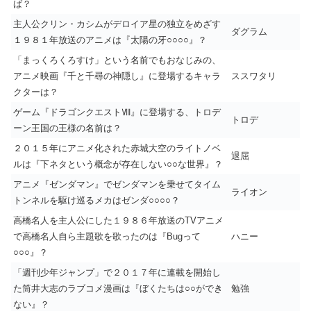
ば？
主人公クリン・カシムがデロイア星の独立をめざす
ダグラム
１９８１年放送のアニメは『太陽の牙○○○○』？
「まっくろくろすけ」という名前でもおなじみの、
アニメ映画『千と千尋の神隠し』に登場するキャラ
ススワタリ
クターは？
ゲーム『ドラゴンクエストⅧ』に登場する、トロデ
トロデ
ーン王国の王様の名前は？
２０１５年にアニメ化された赤城大空のライトノベ
退屈
ルは『下ネタという概念が存在しない○○な世界』？
アニメ『ゼンダマン』でゼンダマンを乗せてタイム
ライオン
トンネルを駆け巡るメカはゼンダ○○○○？
高橋名人を主人公にした１９８６年放送のTVアニメ
で高橋名人自ら主題歌を歌ったのは『Bugって
ハニー
○○○』？
「週刊少年ジャンプ」で２０１７年に連載を開始し
た筒井大志のラブコメ漫画は『ぼくたちは○○ができ
勉強
ない』？