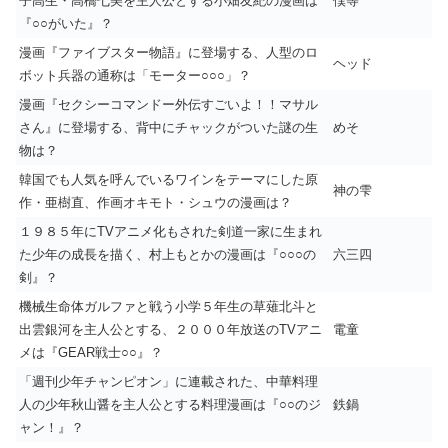
子高生・高橋七美を主人公とする小畑友紀の漫画は
僕等
『○○がいた』？
漫画『ファイブスター物語』に登場する、人型のロ
ヘッド
ボット兵器の通称は「モーター○○○」？
漫画『セクシーコマンドー外伝すごいよ！！マサル
さん』に登場する、背中にチャックがついた謎の生
めそ
物は？
韓国でも人気を呼んでいるワインをテーマにした原
神の雫
作・亜樹直、作画オキモト・シュウの漫画は？
１９８５年にTVアニメ化もされた剣道一家に生まれ
た少年の成長を描く、村上もとかの漫画は『○○○の
六三四
剣』？
機械生命体ガルファと戦う小学５年生の草薙北斗と
出雲銀河を主人公とする、２０００年放送のTVアニ
電童
メは『GEAR戦士○○』？
「週刊少年チャンピオン」に連載された、中華料理
人の少年秋山醤を主人公とする料理漫画は『○○のジ
鉄鍋
ャン！』？