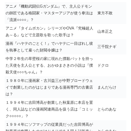
アニメ『機動武闘伝Gガンダム』で、主人公ドモン
の師匠である格闘家・マスターアジアが使う拳法は
東方不敗
「流派○○○○」？
アニメ『タイムボカン』シリーズやOVA『究極超人
山本正之
あ～る』などで主題歌を歌った歌手は？
漫画『ハヤテのごとく！』でハヤテに一目ぼれし彼
三千院ナギ
を執事として雇った財閥令嬢は？
中学２年生の草壁桜の家に現れた撲殺バットを持っ
た天使を主人公とする、おかゆまさきの小説は『撲
ドクロ
殺天使○○○ちゃん』？
１９８０年に漫画家・古川益三が中野ブロードウェ
イで創業したのがはじまりである漫画専門の古書店
まんだらけ
は？
１９９４年に吉田博高が創業した秋葉原に本店を置
く、同人誌などの漫画関連商品を扱う店は「コミッ
とらのあな
ク○○○○○」？
１９９４年にソフマップの従業員だった吉田博高が