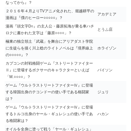
なってから』？
２０１６年４月よりTVアニメ化された、堀越耕平の
アカデミア
漫画は『僕のヒーロー○○○○○』？
漫画『頭文字D○』の主人公・藤原拓海が乗る車ハチ
とうふ店
ロクに書かれた文字は「藤原○○○○」？
極東の独立領土「武蔵」を舞台にアリアダスト学院
に生徒らを描く川上稔のライトノベルは『境界線上
ホライゾン
の○○○○○』？
カプコンの対戦格闘ゲーム『ストリートファイター
Ⅱ』に登場するボクサーのキャラクターといえば
バイソン
「M.○○○○」？
ゲーム『ウルトラストリートファイターⅣ』に登場
する韓国出身のテコンドーの使い手である格闘家
ジュリ
は？
ゲーム『ウルトラストリートファイターⅣ』に登場
するトルコ出身のヤール・ギュレシュの使い手であ
ハカン
る格闘家は？
オイルを全身に塗って戦う「ヤール・ギュレシュ」