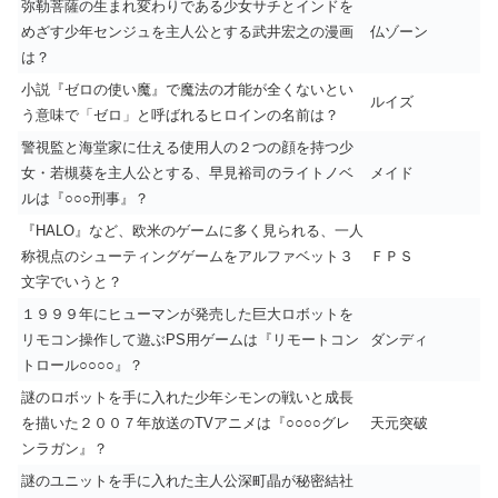
弥勒菩薩の生まれ変わりである少女サチとインドを
めざす少年センジュを主人公とする武井宏之の漫画
仏ゾーン
は？
小説『ゼロの使い魔』で魔法の才能が全くないとい
ルイズ
う意味で「ゼロ」と呼ばれるヒロインの名前は？
警視監と海堂家に仕える使用人の２つの顔を持つ少
女・若槻葵を主人公とする、早見裕司のライトノベ
メイド
ルは『○○○刑事』？
『HALO』など、欧米のゲームに多く見られる、一人
称視点のシューティングゲームをアルファベット３
ＦＰＳ
文字でいうと？
１９９９年にヒューマンが発売した巨大ロボットを
リモコン操作して遊ぶPS用ゲームは『リモートコン
ダンディ
トロール○○○○』？
謎のロボットを手に入れた少年シモンの戦いと成長
を描いた２００７年放送のTVアニメは『○○○○グレ
天元突破
ンラガン』？
謎のユニットを手に入れた主人公深町晶が秘密結社