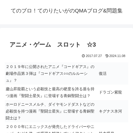
てのブロ！てのりたいがのQMAブログ&問題集
アニメ・ゲーム スロット ☆3
2017.07.27
2024.11.08
２０１９年に公開されたアニメ『コードギアス』の
劇場作品第３弾は『コードギアス○○のルルーシ
復活
ュ』？
廬山昇龍覇という必殺技と最高の硬度を誇る盾を持
ドラゴン紫龍
つ漫画『聖闘士星矢』に登場する青銅聖闘士は？
ホーロドニースメルチ、ダイヤモンドダストなどの
必殺技を持つ漫画『聖闘士星矢』に登場する青銅聖
キグナス氷河
闘士は？
２０００年にエニックスが発売したドライバーやニ