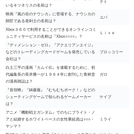
テト
いるキツネリスの名前は？
映画『風の谷のナウシカ』に登場する、ナウシカの
ユパ
師匠である老剣士の名前は？
Xbox３６０で利用することができるオンラインコミ
Ｌｉｖｅ
ュニティサービスの名称は『Xbox○○○○』？
『ディメンション・ゼロ』『アクエリアンエイジ』
などのトレーディングカードゲームを発売している
ブロッコリー
会社は？
白土三平の漫画『カムイ伝』を連載するために、初
代編集長の長井勝一が１９６４年に創刊した青林堂
ガロ
の漫画雑誌は？
『首領蜂』『鋳薔薇』『むちむちポーク！』などの
シューティングゲームで知られるゲームメーカー
ケイブ
は？
アニメ『機動戦士ガンダム』でのちにブライト・ノ
アと結婚するホワイトベースの女性乗組員は○○○・
ミライ
ヤシマ？