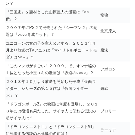
ン？
『三国志』を題材とした山原義人の漫画は『○○
龍狼
伝』？
２００７年にPS２で発売された『シーマン２』の副
北京原人
題は『○○○○育成キット』？
ユニコーンの女の子を主人公とする、２０１３年４
月より放送のTVアニメは『マイリトルポニー～トモ
魔法
ダチは○○～』？
「このマンガがすごい！２００９」で、オンナ編の
アポロン
１位となった小玉ユキの漫画は『坂道の○○○○』？
２０１３年１０月より放送を開始した平成「仮面ラ
イダー」シリーズの第１５作は『仮面ライダー
鎧武
○○』？
『ドラゴンボールZ』の映画に何度も登場し、２０１
８年には復活も果たした、サイヤ人に伝わる伝説の
ブロリー
超サイヤ人は？
『ドラゴンクエストⅢ』と『ドラゴンクエストⅧ』
ラーミア
に登場する伝説の不死鳥の名前は？