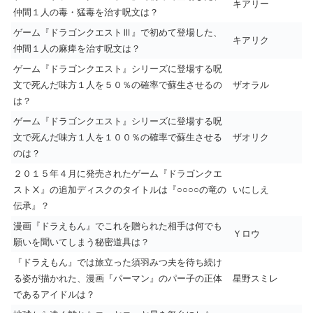
キアリー
仲間１人の毒・猛毒を治す呪文は？
ゲーム『ドラゴンクエストⅢ』で初めて登場した、
キアリク
仲間１人の麻痺を治す呪文は？
ゲーム『ドラゴンクエスト』シリーズに登場する呪
文で死んだ味方１人を５０％の確率で蘇生させるの
ザオラル
は？
ゲーム『ドラゴンクエスト』シリーズに登場する呪
文で死んだ味方１人を１００％の確率で蘇生させる
ザオリク
のは？
２０１５年４月に発売されたゲーム『ドラゴンクエ
ストⅩ』の追加ディスクのタイトルは『○○○○の竜の
いにしえ
伝承』？
漫画『ドラえもん』でこれを贈られた相手は何でも
Ｙロウ
願いを聞いてしまう秘密道具は？
『ドラえもん』では旅立った須羽みつ夫を待ち続け
る姿が描かれた、漫画『パーマン』のパー子の正体
星野スミレ
であるアイドルは？