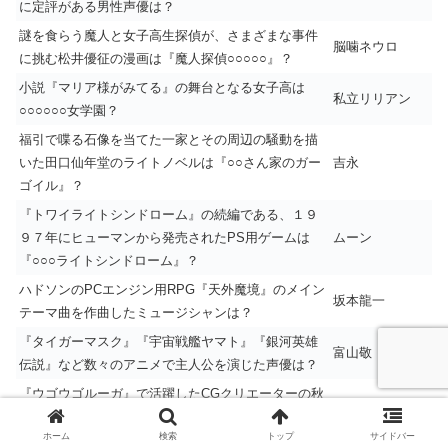
に定評がある男性声優は？
謎を食らう魔人と女子高生探偵が、さまざまな事件
脳噛ネウロ
に挑む松井優征の漫画は『魔人探偵○○○○○』？
小説『マリア様がみてる』の舞台となる女子高は
私立リリアン
○○○○○○女学園？
福引で喋る石像を当てた一家とその周辺の騒動を描
いた田口仙年堂のライトノベルは『○○さん家のガー
吉永
ゴイル』？
『トワイライトシンドローム』の続編である、１９
９７年にヒューマンから発売されたPS用ゲームは
ムーン
『○○○ライトシンドローム』？
ハドソンのPCエンジン用RPG『天外魔境』のメイン
坂本龍一
テーマ曲を作曲したミュージシャンは？
『タイガーマスク』『宇宙戦艦ヤマト』『銀河英雄
富山敬
伝説』など数々のアニメで主人公を演じた声優は？
『ウゴウゴルーガ』で活躍したCGクリエーターの秋
元きつねが参加している、エニックスが発売したPS
せがれいじり
ホーム
検索
トップ
サイドバー
用ゲームは？