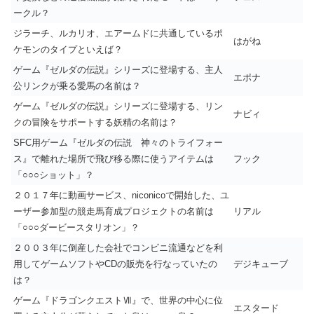
ークル？
ジラーチ、ルカリオ、エアームドに共通しているポ
はがね
ケモンのタイプといえば？
ゲーム『ゼルダの伝説』シリーズに登場する、主人
エポナ
公リンクが乗る愛馬の名前は？
ゲーム『ゼルダの伝説』シリーズに登場する、リン
ナビィ
クの冒険をサポートする妖精の名前は？
SFC用ゲーム『ゼルダの伝説 神々のトライフォー
ス』で離れた場所で飛び移る際に使うアイテムは
フック
「○○○ショット」？
２０１７年に動画サービス、niconicoで開始した、ユ
ーザー参加型の競走馬育成プロジェクトの名前は
リアル
「○○○ダービースタリオン」？
２００３年に倒産した会社でコンビニ流通などを利
用してゲームソフトやCDの販売を行なっていたの
デジキューブ
は？
ゲーム『ドラゴンクエストⅦ』で、世界の中心に位
エスタード