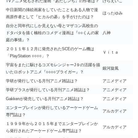
TVアニメ化もされた漫画『あたしンち』の作者は？
けらえいこ
中日新聞の挿絵画家をしていたこともある人物で漫
ほったゆみ
画原作者として『ヒカルの碁』を手がけたのは？
自分と同年代にしか見えない母とマザコン高校生の
ドタバタを描く楠桂のコメディ漫画は『○○くんの家
八神
庭の事情』？
２０１１年１２月に発売されたSCEのゲーム機は
Ｖｉｔａ
「PlayStation ○○○○」？
宇宙をまたに駆けるコズモレンジャーJ９の活躍を描
銀河旋風
いたロボットアニメ『○○○○ブライガー』？
学研が発行している月刊アニメ雑誌は？
アニメディア
学研プラスが発行している月刊アニメ雑誌は？
アニメディア
Gakkenが発売している月刊アニメ雑誌は？
アニメディア
エンターブレインが発行しているアーケードゲーム
アルカディア
専門誌は？
１９９９年から２０１５年までエンターブレインか
アルカディア
ら発行されたアーケードゲーム専門誌は？