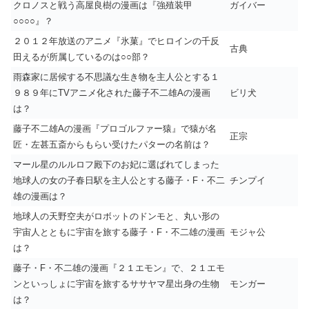
クロノスと戦う高屋良樹の漫画は『強殖装甲
ガイバー
○○○○』？
２０１２年放送のアニメ『氷菓』でヒロインの千反
古典
田えるが所属しているのは○○部？
雨森家に居候する不思議な生き物を主人公とする１
９８９年にTVアニメ化された藤子不二雄Aの漫画
ビリ犬
は？
藤子不二雄Aの漫画『プロゴルファー猿』で猿が名
正宗
匠・左甚五斎からもらい受けたパターの名前は？
マール星のルルロフ殿下のお妃に選ばれてしまった
地球人の女の子春日駅を主人公とする藤子・F・不二
チンプイ
雄の漫画は？
地球人の天野空夫がロボットのドンモと、丸い形の
宇宙人とともに宇宙を旅する藤子・F・不二雄の漫画
モジャ公
は？
藤子・F・不二雄の漫画『２１エモン』で、２１エモ
ンといっしょに宇宙を旅するササヤマ星出身の生物
モンガー
は？