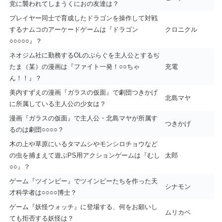
党に襲われてしまうくにおの友達は？
プレイヤー同士で育成したドラゴンを操作して対戦
するナムコのアーケードゲームは『ドラゴン
クロニクル
○○○○○』？
ネオジム社に勤務するOLのぷらぐを主人公とするぢ
たま（某）の漫画は『ファイト一発！○○ちゃ
充電
ん！！』？
美内すずえの漫画『ガラスの仮面』で劇団つきかげ
北島マヤ
に所属している主人公の少女は？
漫画『ガラスの仮面』で主人公・北島マヤが所属す
つきかげ
るのは劇団○○○○？
木の上や草原にいるタマムシやモンシロチョウなど
の虫を捕まえて遊ぶPS用アクションゲームは『むし
太郎
○○』？
ゲーム『ツインビー』でツインビーたちを作った天
シナモン
才科学者は○○○○博士？
ゲーム『妖怪ウォッチ』に登場する、何をお願いし
ムリカベ
ても拒否する妖怪は？