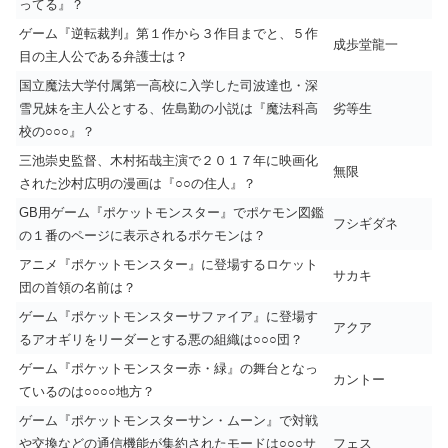
ってる』？
ゲーム『逆転裁判』第１作から３作目までと、５作
成歩堂龍一
目の主人公である弁護士は？
国立魔法大学付属第一高校に入学した司波達也・深
雪兄妹を主人公とする、佐島勤の小説は『魔法科高
劣等生
校の○○○』？
三池崇史監督、木村拓哉主演で２０１７年に映画化
無限
された沙村広明の漫画は『○○の住人』？
GB用ゲーム『ポケットモンスター』でポケモン図鑑
フシギダネ
の１番のページに表示されるポケモンは？
アニメ『ポケットモンスター』に登場するロケット
サカキ
団の首領の名前は？
ゲーム『ポケットモンスターサファイア』に登場す
アクア
るアオギリをリーダーとする悪の組織は○○○団？
ゲーム『ポケットモンスター赤・緑』の舞台となっ
カントー
ているのは○○○○地方？
ゲーム『ポケットモンスターサン・ムーン』で対戦
や交換などの通信機能が集約されたモードは○○○サ
フェス