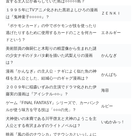
置する主人公が暮らしていた島は○○○○○島？
１９９５年にTVアニメ化された黒岩よしひろの漫画
ＺＥＮＫＩ
は『鬼神童子○○○○○』？
『ポケモンカード』の中でポケモンが技を使ったり
逃げたりするために使用するカードのことを何カー
エネルギー
ドという？
美術部員の御厨仁と木彫りの精霊像から生まれた謎
の少女ナギのドタバタ劇を描いた武梨えりの漫画
かんなぎ
は？
漫画『かんなぎ』の主人公・ナギによく似た魚の神
かんぱち
様を主人公とした、結城心一のギャグ漫画は？
２００９年に稲森いずみの主演でドラマ化された伊
海容
藤実の漫画は『アイシテル-○○-』？
ゲーム『FINAL FANTASY』シリーズで、カーバンク
ルビー
ルが使う味方を守る技は「○○○の光」？
犬神使いの末裔である川平啓太と犬神のようこを主
いぬかみっ！
人公とする有沢まみずのライトノベルは？
映画『風の谷のナウシカ』でナウシカといっしょに