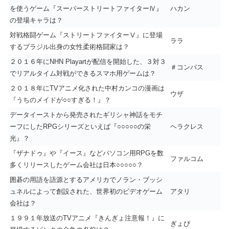
を使うゲーム『スーパーストリートファイターⅣ』
ハカン
の登場キャラは？
対戦格闘ゲーム『ストリートファイターⅤ』に登場
ララ
するブラジル出身の女性柔術格闘家は？
２０１６年にNHN Playartが配信を開始した、３対３
＃コンパス
でリアルタイム対戦ができるスマホ用ゲームは？
２０１８年にTVアニメ化された中村カンコの漫画は
ウザ
『うちのメイドが○○すぎる！』？
データイーストから発売されたギリシャ神話をモチ
ーフにしたRPGシリーズといえば『○○○○○の栄
ヘラクレス
光』？
『ザナドゥ』や『イース』などパソコン用RPGを数
ファルコム
多くリリースしたゲーム会社は日本○○○○○？
囲碁の用語を語源とするアメリカでノラン・ブッシ
ュネルによって創設された、世界初のビデオゲーム
アタリ
会社は？
１９９１年放送のTVアニメ『きんぎょ注意報！』に
ぎょぴ