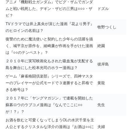
アニメ『機動戦士ガンダム』でビグ・ザムでガンダ
ムと戦い戦死した、デギン・ザビの三男は○○○・ザ
ドズル
ビ？
TVドラマでは井上真央が演じた漫画『花より男子』
牧野つくし
のヒロインの名前は？
復讐のために魔法使いと契約した少年らの活躍を描
く、城平京が原作を、綾崎廉が作画を手がけた漫画
絶園
は『○○のテンペスト』？
２０１０年に実写映画化もされた吸血鬼が支配する
彼岸島
島を舞台にした松本光司のホラー漫画は？
ゲーム『麻雀格闘倶楽部』シリーズで、四神マスタ
ーのプレイヤーが公式モードで３連勝すると昇格で
黄龍
きる称号は？
２０１７年に「ヤングマガジン」で連載を開始した
蘇募ロウのラブコメ漫画は『なんでここに○○
先生
が！？』？
お酒を飲むと可愛くなってしまうOLの水沢千里を主
人公とするクリスタルな洋介の漫画は『お酒は○○に
夫婦