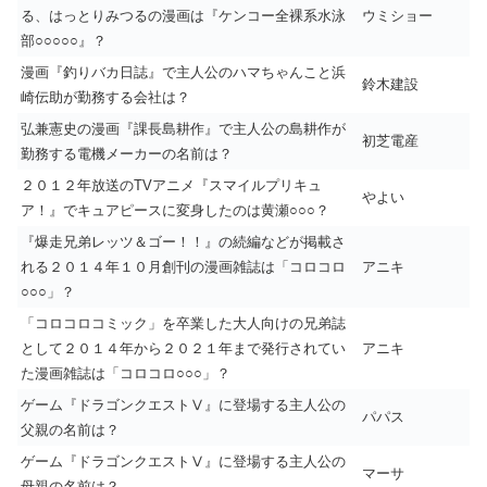
る、はっとりみつるの漫画は『ケンコー全裸系水泳
ウミショー
部○○○○○』？
漫画『釣りバカ日誌』で主人公のハマちゃんこと浜
鈴木建設
崎伝助が勤務する会社は？
弘兼憲史の漫画『課長島耕作』で主人公の島耕作が
初芝電産
勤務する電機メーカーの名前は？
２０１２年放送のTVアニメ『スマイルプリキュ
やよい
ア！』でキュアピースに変身したのは黄瀬○○○？
『爆走兄弟レッツ＆ゴー！！』の続編などが掲載さ
れる２０１４年１０月創刊の漫画雑誌は「コロコロ
アニキ
○○○」？
「コロコロコミック」を卒業した大人向けの兄弟誌
として２０１４年から２０２１年まで発行されてい
アニキ
た漫画雑誌は「コロコロ○○○」？
ゲーム『ドラゴンクエストⅤ』に登場する主人公の
パパス
父親の名前は？
ゲーム『ドラゴンクエストⅤ』に登場する主人公の
マーサ
母親の名前は？