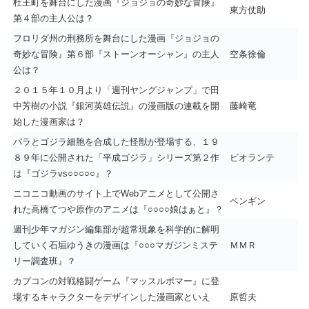
杜王町を舞台にした漫画『ジョジョの奇妙な冒険』
東方仗助
第４部の主人公は？
フロリダ州の刑務所を舞台にした漫画『ジョジョの
奇妙な冒険』第６部『ストーンオーシャン』の主人
空条徐倫
公は？
２０１５年１０月より「週刊ヤングジャンプ」で田
中芳樹の小説『銀河英雄伝説』の漫画版の連載を開
藤崎竜
始した漫画家は？
バラとゴジラ細胞を合成した怪獣が登場する、１９
８９年に公開された「平成ゴジラ」シリーズ第２作
ビオランテ
は『ゴジラvs○○○○○』？
ニコニコ動画のサイト上でWebアニメとして公開さ
ペンギン
れた高橋てつや原作のアニメは『○○○○娘はぁと』？
週刊少年マガジン編集部が超常現象を科学的に解明
していく石垣ゆうきの漫画は『○○○マガジンミステ
ＭＭＲ
リー調査班』？
カプコンの対戦格闘ゲーム『マッスルボマー』に登
場するキャラクターをデザインした漫画家といえ
原哲夫