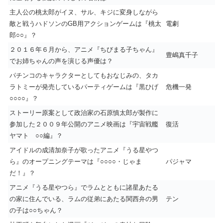
主人公の桃太郎がイヌ、サル、キジに変身しながら
敵と戦うハドソンのGB用アクションゲームは『桃太
電劇
郎○○』？
２０１６年６月から、アニメ『ちびまる子ちゃん』
豊嶋真千子
でお姉ちゃんの声を演じる声優は？
パチンコのキャラクターとしてもおなじみの、タカ
ラトミーが発売しているパーティゲームは『黒ひげ
危機一発
○○○○』？
ストーリー原案として政治家の石原慎太郎が製作に
参加した２００９年公開のアニメ映画は『宇宙戦艦
復活
ヤマト ○○編』？
アイドルの成清加奈子が歌ったアニメ『うる星やつ
ら』のオープニングテーマは『○○○○・じゃま
パジャマ
だ！』？
アニメ『うる星やつら』でラムとともに諸星あたる
の家に住んでいる、ラムの従弟にあたる関西弁の男
テン
の子は○○ちゃん？