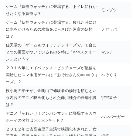
ゲーム『妖怪ウォッチ』に登場する、トイレに行か
モレゾウ
せたくなる妖怪は？
ゲーム『妖怪ウォッチ』に登場する、疲れた時に頭
に水をかけるための水筒をぶらさげた河童の妖怪
ノガッパ
は？
任天堂の「ゲーム＆ウォッチ」シリーズで、１台に
２つの画面がついているものを特に「○○○スクリー
マルチ
ン」という？
２０１６年にエイベックス・ピクチャーズが配信を
開始したスマホ用ゲームは『おそ松さんの○○○○ウォ
へそくり
ーズ』？
役小角の弟子が、金剛山で修験者の修行を積むとい
う内容のアニメ映画化もされた藤川桂介の長編小説
宇宙皇子
は？
アニメ『それいけ！アンパンマン』に登場するカウ
ハンバーガー
ボーイの名前は○○○○○○キッド？
２０１２年に吉高由里子主演で映画化もされた、女