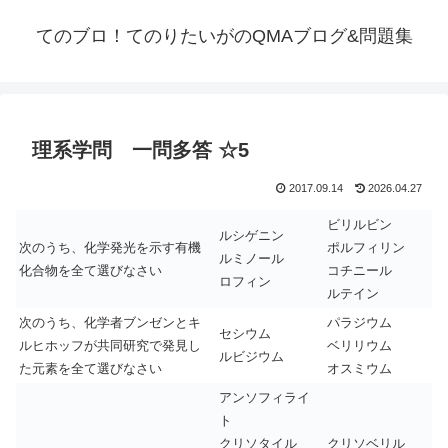
てのブロ！てのりたいがのQMAブログ&問題集
理系学問 一問多答 ☆5
2017.09.14
2026.04.27
ビリルビン
ルシゲニン
次のうち、化学発光を示す有機
ポルフィリン
ルミノール
化合物を全て選びなさい
コチニール
ロフィン
ルテイン
次のうち、化学者ブンゼンとキ
パラジウム
セシウム
ルヒホッフが共同研究で発見し
ベリリウム
ルビジウム
た元素を全て選びなさい
オスミウム
アンソフィライ
ト
クリソタイル
クリソベリル