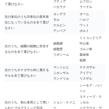
フティア
ムフロン
て選びなさい
パカラナ
ラーテル
カンデラ
オーム
次の単位のうちSI単位の基本単
モル
ヘルツ
位になっているものを全て選び
ケルビン
ワット
なさい
アンペア
ボルト
ミトコンドリア
細胞膜
中心体
次のうち、細菌の細胞に存在す
細胞壁
ゴルジ体
るものを全て選びなさい
リボソーム
葉緑体
核膜
マントヒヒ
テナガザル
次のうちオナガザル科に属する
ニホンザル
アイアイ
サルを全て選びなさい
マンドリル
リスザル
シーモア・パパ
ート
スティーブ・ラ
次のうち、初心者用として用い
ジョン・ケメニ
ッセル
られたプログラミング言語
ー
ニクラウス・ヴ