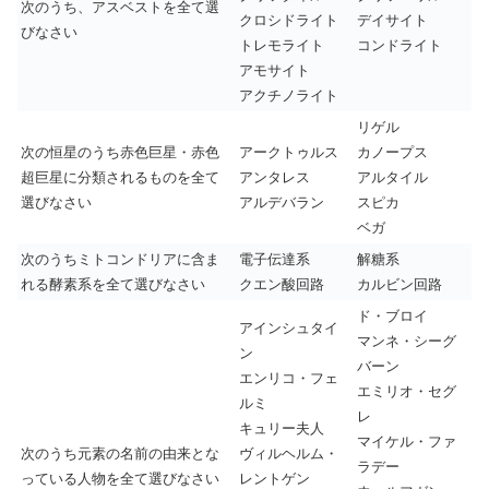
次のうち、アスベストを全て選
クロシドライト
デイサイト
びなさい
トレモライト
コンドライト
アモサイト
アクチノライト
リゲル
次の恒星のうち赤色巨星・赤色
アークトゥルス
カノープス
超巨星に分類されるものを全て
アンタレス
アルタイル
選びなさい
アルデバラン
スピカ
ベガ
次のうちミトコンドリアに含ま
電子伝達系
解糖系
れる酵素系を全て選びなさい
クエン酸回路
カルビン回路
ド・ブロイ
アインシュタイ
マンネ・シーグ
ン
バーン
エンリコ・フェ
エミリオ・セグ
ルミ
レ
キュリー夫人
マイケル・ファ
次のうち元素の名前の由来とな
ヴィルヘルム・
ラデー
っている人物を全て選びなさい
レントゲン