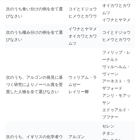
オイカワとカワ
次のうち食い分けの例を全て選
コイとドジョウ
ムツ
びなさい
ヒメウとカワウ
イワナとヤマメ
イワナとヤマメ
次のうち棲み分けの例を全て選
コイとドジョウ
オイカワとカワ
びなさい
ヒメウとカワウ
ムツ
フィリップ・レ
ーナルト
ヴィルヘルム・
ヴィーン
次のうち、アルゴンの発見に基
ウィリアム・ラ
アーネスト・ラ
づく研究によりノーベル賞を受
ムゼー
ザフォード
賞した人物を全て選びなさい
レイリー卿
アンリ・モアッ
サン
エドゥアルド・
ブフナー
セレン
チタン
次のうち、イギリスの化学者ウ
アルゴン