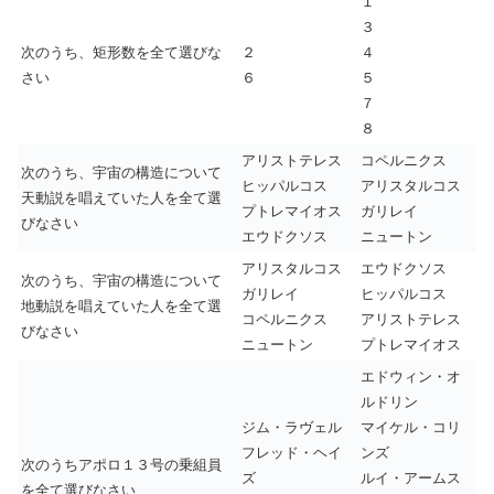
１
３
次のうち、矩形数を全て選びな
２
４
さい
６
５
７
８
アリストテレス
コペルニクス
次のうち、宇宙の構造について
ヒッパルコス
アリスタルコス
天動説を唱えていた人を全て選
プトレマイオス
ガリレイ
びなさい
エウドクソス
ニュートン
アリスタルコス
エウドクソス
次のうち、宇宙の構造について
ガリレイ
ヒッパルコス
地動説を唱えていた人を全て選
コペルニクス
アリストテレス
びなさい
ニュートン
プトレマイオス
エドウィン・オ
ルドリン
ジム・ラヴェル
マイケル・コリ
フレッド・ヘイ
ンズ
次のうちアポロ１３号の乗組員
ズ
ルイ・アームス
を全て選びなさい