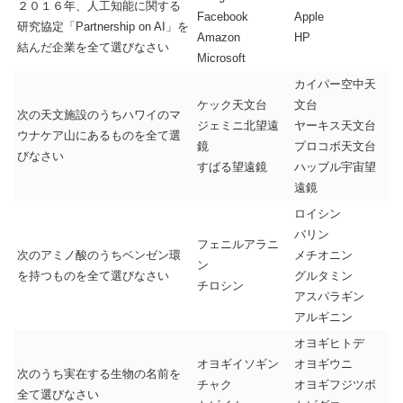
２０１６年、人工知能に関する
Facebook
Apple
研究協定「Partnership on AI」を
Amazon
HP
結んだ企業を全て選びなさい
Microsoft
カイパー空中天
ケック天文台
文台
次の天文施設のうちハワイのマ
ジェミニ北望遠
ヤーキス天文台
ウナケア山にあるものを全て選
鏡
プロコボ天文台
びなさい
すばる望遠鏡
ハッブル宇宙望
遠鏡
ロイシン
バリン
フェニルアラニ
次のアミノ酸のうちベンゼン環
メチオニン
ン
を持つものを全て選びなさい
グルタミン
チロシン
アスパラギン
アルギニン
オヨギヒトデ
オヨギイソギン
オヨギウニ
次のうち実在する生物の名前を
チャク
オヨギフジツボ
全て選びなさい