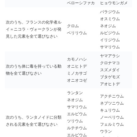
ベローシファカ
ヒョウモンガメ
パラジウム
オスミウム
次のうち、フランスの化学者ル
クロム
ネオジム
イ＝ニコラ・ヴォークランが発
ベリリウム
ルビジウム
見した元素を全て選びなさい
イリジウム
サマリウム
ヤマアラシ
カモノハシ
クロナマコ
次のうち体に毒を持っている動
オニヒトデ
スズメダイ
物を全て選びなさい
ミノカサゴ
ブタゲモズ
オニオコゼ
アオヒトデ
ランタン
アクチニウム
ネオジム
ネプツニウム
サマリウム
キュリウム
エルビウム
次のうち、ランタノイドに分類
ノーベリウム
ツリウム
される元素を全て選びなさい
フェルミウム
ルテチウム
ウラン
エルビウム