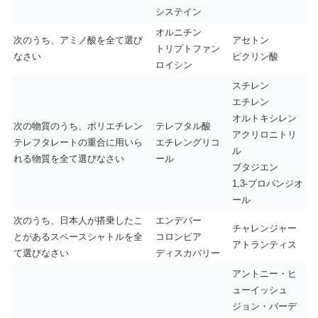
システイン
オルニチン
次のうち、アミノ酸を全て選び
アセトン
トリプトファン
なさい
ピクリン酸
ロイシン
スチレン
エチレン
オルトキシレン
次の物質のうち、ポリエチレン
テレフタル酸
アクリロニトリ
テレフタレートの重合に用いら
エチレングリコ
ル
れる物質を全て選びなさい
ール
ブタジエン
1,3-プロパンジオ
ール
次のうち、日本人が搭乗したこ
エンデバー
チャレンジャー
とがあるスペースシャトルを全
コロンビア
アトランティス
て選びなさい
ディスカバリー
アントニー・ヒ
ューイッシュ
ジョン・バーデ