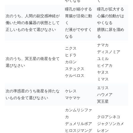
やくなる
く
瞳孔が縮小する
瞳孔が拡大する
次のうち、人間の副交感神経が
胃腸が活発に動
心臓の拍動がは
働いた時の各臓器の状態として
く
やくなる
正しいものを全て選びなさい
だ液がでやすく
膀胱に尿を溜め
なる
る
ナマカ
ニクス
ディスノミア
ヒドラ
次のうち、冥王星の衛星を全て
ユミル
カロン
選びなさい
ヒイアカ
ステュクス
ヤヌス
ケルベロス
ミマス
エリス
次の準惑星のうち衛星を持たな
ケレス
ハウメア
いものを全て選びなさい
マケマケ
冥王星
カンムリシファ
カ
クロアシネコ
デュメリルボア
ジャクソンカメ
ヒロスジマング
レオン