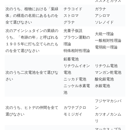
スズメとカラス
次のうち、植物における「葉緑
チラコイド
ガラナ
体」の構造の名前にあるものを
ストロマ
アシロマ
全て選びなさい
グラナ
ソレノイド
次のアインシュタインの業績の
光量子仮説
大統一理論
うち、「奇跡の年」と呼ばれる
ブラウン運動の
一般相対性理論
１９０５年に打ち立てられたも
理論
電弱統一理論
のを全て選びなさい
特殊相対性理論
鉛蓄電池
リチウムイオン
リチウム電池
次のうち二次電池を全て選びな
電池
マンガン乾電池
さい
ニッカド電池
酸化銀電池
ニッケル水素電
水銀電池
池
フジヤマカシパ
次のうち、ヒトデの仲間を全て
カワテブクロ
ン
選びなさい
モミジガイ
カツオノカンム
リ
マックス・プラ