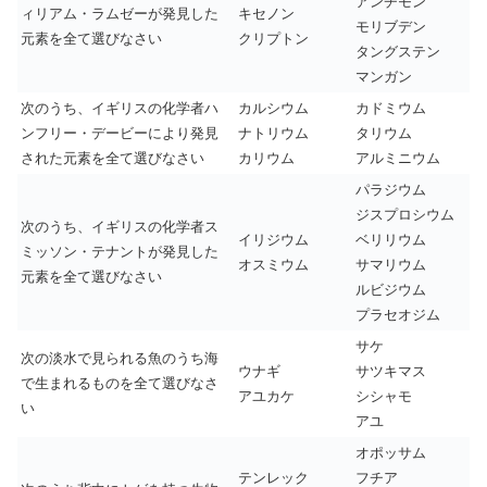
アンチモン
ィリアム・ラムゼーが発見した
キセノン
モリブデン
元素を全て選びなさい
クリプトン
タングステン
マンガン
次のうち、イギリスの化学者ハ
カルシウム
カドミウム
ンフリー・デービーにより発見
ナトリウム
タリウム
された元素を全て選びなさい
カリウム
アルミニウム
パラジウム
ジスプロシウム
次のうち、イギリスの化学者ス
イリジウム
ベリリウム
ミッソン・テナントが発見した
オスミウム
サマリウム
元素を全て選びなさい
ルビジウム
プラセオジム
サケ
次の淡水で見られる魚のうち海
ウナギ
サツキマス
で生まれるものを全て選びなさ
アユカケ
シシャモ
い
アユ
オポッサム
テンレック
フチア