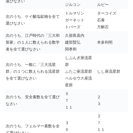
選びなさい
ジルコン
ルビー
トルマリン
ターコイズ
次のうち、ケイ酸塩鉱物を全て
ガーネット
石膏
選びなさい
トパーズ
方解石
次のうち、江戸時代の「三大和
久留島喜内
算家」の１人に数えられる数学
建部賢弘
本多利明
者を全て選びなさい
関孝和
しぶんぎ座流星
次のうち、一般に「三大流星
群
群」の１つに数えられる流星群
ふたご座流星群
しし座流星群
を全て選びなさい
ペルセウス座流
星群
５
次のうち、安全素数を全て選び
２
７
なさい
３
１１
２
３
７
次のうち、フェルマー素数を全
５
１１
て選びなさい