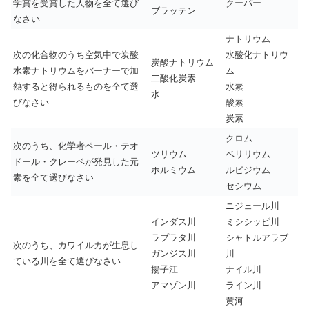
学賞を受賞した人物を全て選び
クーパー
ブラッテン
なさい
ナトリウム
次の化合物のうち空気中で炭酸
水酸化ナトリウ
炭酸ナトリウム
水素ナトリウムをバーナーで加
ム
二酸化炭素
熱すると得られるものを全て選
水素
水
びなさい
酸素
炭素
クロム
次のうち、化学者ペール・テオ
ツリウム
ベリリウム
ドール・クレーベが発見した元
ホルミウム
ルビジウム
素を全て選びなさい
セシウム
ニジェール川
インダス川
ミシシッピ川
ラプラタ川
シャトルアラブ
次のうち、カワイルカが生息し
ガンジス川
川
ている川を全て選びなさい
揚子江
ナイル川
アマゾン川
ライン川
黄河