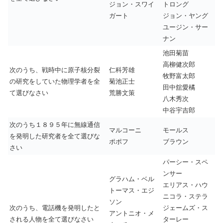
ジョン・スワイ
トロング
ガート
ジョン・ヤング
ユージン・サー
ナン
池田菊苗
高柳健次郎
次のうち、戦時中に原子核分裂
仁科芳雄
牧野富太郎
の研究をしていた物理学者を全
菊池正士
田中舘愛橘
て選びなさい
荒勝文策
八木秀次
中谷宇吉郎
次のうち１８９５年に無線通信
マルコーニ
モールス
を発明した研究者を全て選びな
ポポフ
ブラウン
さい
パーシー・スペ
ンサー
グラハム・ベル
エリアス・ハウ
トーマス・エジ
ニコラ・ステラ
ソン
次のうち、電話機を発明したと
ジェームズ・ス
アントニオ・メ
される人物を全て選びなさい
ターレー