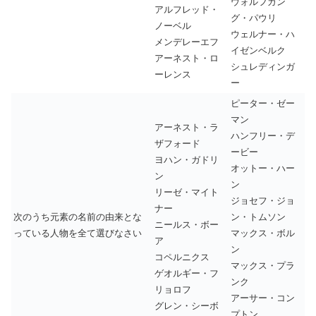
ウォルフガン
アルフレッド・
グ・パウリ
ノーベル
ウェルナー・ハ
メンデレーエフ
イゼンベルク
アーネスト・ロ
シュレディンガ
ーレンス
ー
ピーター・ゼー
マン
アーネスト・ラ
ハンフリー・デ
ザフォード
ービー
ヨハン・ガドリ
オットー・ハー
ン
ン
リーゼ・マイト
ジョセフ・ジョ
ナー
次のうち元素の名前の由来とな
ン・トムソン
ニールス・ボー
っている人物を全て選びなさい
マックス・ボル
ア
ン
コペルニクス
マックス・プラ
ゲオルギー・フ
ンク
リョロフ
アーサー・コン
グレン・シーボ
プトン