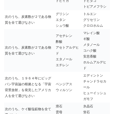
トビイカ
トビダコ
トビアメフラシ
グリシン
トルエン
次のうち、炭素数が２である物
エタン
グリセリン
質を全て選びなさい
シュウ酸
クロロホルム
マレイン酸
アセチレン
ギ酸
酢酸
メタノール
次のうち、炭素数が２である物
アセトアルデヒ
コハク酸
質を全て選びなさい
ド
安息香酸
エタノール
ホルムアルデヒ
エチレン
ド
エディントン
次のうち、１９６４年にビッグ
チャンドラセカ
バン宇宙論の根拠となる「宇宙
ペンジアス
ール
背景放射」を発見したアメリカ
ウィルソン
ヒューイッシュ
人を全て選びなさい
ガモフ
滑石
氷晶石
次のうち、ケイ酸塩鉱物を全て
雲母
蛍石