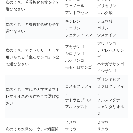
次のうち、芳香族化合物を全て
フェノール
グリセリン
選びなさい
アントラセン
コハク酸
キシレン
シュウ酸
次のうち、芳香族化合物を全て
アニリン
バリン
選びなさい
フェナントレン
システイン
アワサンゴ
アカサンゴ
次のうち、アクセサリーとして
ナガレハナサン
シロサンゴ
用いられる「宝石サンゴ」を全
ゴ
ボケサンゴ
て選びなさい
ハナガササンゴ
モモイロサンゴ
イシサンゴ
プリンキピア
コスモグラフィ
ミクログラフィ
次のうち、古代の天文学者プト
ア
ア
レマイオスの著作を全て選びな
テトラビブロス
アルスマグナ
さい
アルマゲスト
コメンタリオル
ス
ヒメウ
ヌマウ
次のうち水鳥の「ウ」の種類を
ウミウ
リクウ