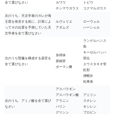
全て選びなさい
カワウ
トビウ
チシマウガラス
コクマルガラス
次のうち、天文学者のガレが海
王星を発見する前に、計算によ
ルヴェリエ
ローウェル
ってその位置を予測していた天
アダムズ
ハーシェル
文学者を全て選びなさい
ランゲルハンス
島
キーゼルバッハ
糸球体
次のうち腎臓を構成する器官を
部位
尿細管
全て選びなさい
エウスタキオ管
ボーマン嚢
虹彩
僧帽弁
松果体
アスパラギン
アスパラギン酸
アニリン
次のうち、アミノ酸を全て選び
アラニン
スチレン
なさい
バリン
キシレン
グリシン
プロピン