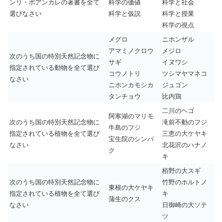
ンリ・ポアンカレの著書を全て
科学の価値
科学と社会
選びなさい
科学と仮説
科学と授業
科学の視点
メグロ
ニホンザル
アマミノクロウ
メジロ
次のうち国の特別天然記念物に
サギ
イヌワシ
指定されている動物を全て選び
コウノトリ
ツシマヤマネコ
なさい
ニホンカモシカ
ジュゴン
タンチョウ
比内鶏
二川のヘゴ
阿寒湖のマリモ
次のうち国の特別天然記念物に
滝前不動のフジ
牛島のフジ
指定されている植物を全て選び
三恵の大ケヤキ
宝生院のシンパ
なさい
北花沢のハナノ
ク
キ
栢野の大スギ
次のうち国の特別天然記念物に
竹野のホルトノ
東根の大ケヤキ
指定されている植物を全て選び
キ
蒲生のクス
なさい
日御崎の大ソテ
ツ