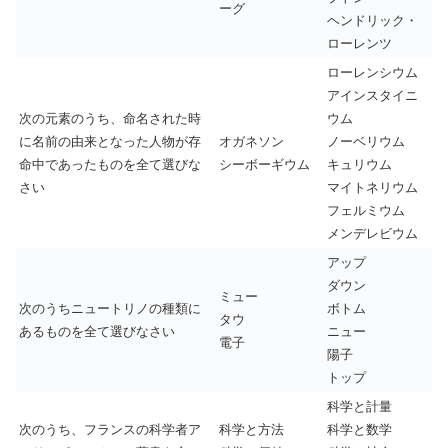
ーグ
ヘンドリック・
ローレンツ
ローレンシウム
アインスタイニ
次の元素のうち、命名された時
ウム
に名前の由来となった人物が存
オガネソン
ノーベリウム
命中であったものを全て選びな
シーボーギウム
キュリウム
さい
マイトネリウム
フェルミウム
メンデレビウム
アップ
ダウン
ミュー
次のうちニュートリノの種類に
ボトム
タウ
あるものを全て選びなさい
ニュー
電子
陽子
トップ
科学と計量
次のうち、フランスの科学者ア
科学と方法
科学と数学