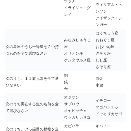
ウッチ
ウィリアム・ヘ
イライシャ・グ
ンソン
レイ
アイザック・シ
ンガー
はくちょう座
みなみじゅうじ
おおぐま座
次の星座のうち一等星を２つ持
座
おおいぬ座
つものを全て選びなさい
オリオン座
さそり座
ケンタウルス座
しし座
さそり座
銅
次のうち、１１族元素を全て選
白金
銀
びなさい
水銀
金
オジサン
イチロー
次のうち実在する魚の名前を全
サブロウ
マゴバッチャ
て選びなさい
オヤビッチャ
ドッキリカサゴ
ウッカリカサゴ
カピバラ
キバノロ
次のうち、げっ歯目の動物を全