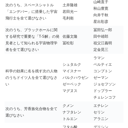
山崎直子
次のうち、スペースシャトル
土井隆雄
秋山豊寛
「エンデバー」に搭乗した宇宙
若田光一
向井千秋
飛行士を全て選びなさい
毛利衛
星出彰彦
次のうち、ブラックホールに関
冨田弘一郎
する研究で重要な「T-S解」の発
佐藤文隆
田中靖郎
見者として知られる宇宙物理学
冨松彰
祖父江義明
者を全て選びなさい
定金晃三
ラマン
シュタルク
ペルティエ
科学の効果に名を残す次の人物
マイスナー
コンプトン
のうちドイツ人を全て選びなさ
バルクハウゼン
ゼーマン
い
ゼーベック
ジョセフソン
マグヌス
ドップラー
チェレンコフ
クメン
エチレン
次のうち、芳香族化合物を全て
ナフタレン
セリン
選びなさい
トルエン
アラニン
フタル酸
グリシン