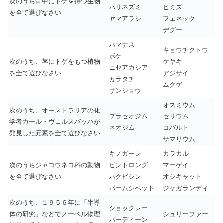
次のうち背中にトゲを持つ生物
ハリネズミ
ヒミズ
を全て選びなさい
ヤマアラシ
フェネック
デグー
ハマナス
キョウチクトウ
ボケ
次のうち、茎にトゲをもつ植物
ケヤキ
ニセアカシア
を全て選びなさい
アジサイ
カラタチ
ムクゲ
サンショウ
オスミウム
次のうち、オーストラリアの化
プラセオジム
セリウム
学者カール・ヴェルスバッハが
ネオジム
コバルト
発見した元素を全て選びなさい
サマリウム
キノガーレ
カラカル
次のうちジャコウネコ科の動物
ビントロング
マーゲイ
を全て選びなさい
ハクビシン
オシキャット
パームシベット
ジャガランディ
次のうち、１９５６年に「半導
ショックレー
体の研究」などでノーベル物理
シュリーファー
バーディーン