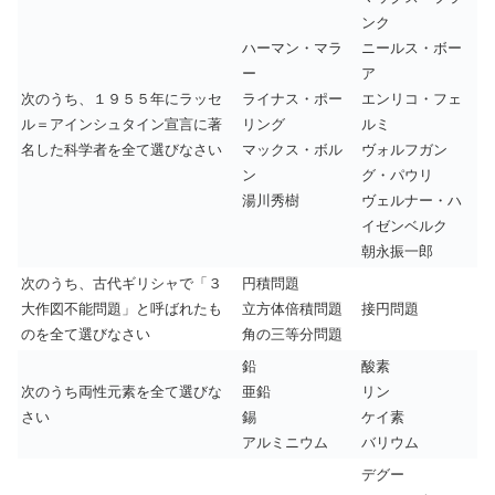
ンク
ハーマン・マラ
ニールス・ボー
ー
ア
次のうち、１９５５年にラッセ
ライナス・ポー
エンリコ・フェ
ル＝アインシュタイン宣言に著
リング
ルミ
名した科学者を全て選びなさい
マックス・ボル
ヴォルフガン
ン
グ・パウリ
湯川秀樹
ヴェルナー・ハ
イゼンベルク
朝永振一郎
次のうち、古代ギリシャで「３
円積問題
大作図不能問題」と呼ばれたも
立方体倍積問題
接円問題
のを全て選びなさい
角の三等分問題
鉛
酸素
次のうち両性元素を全て選びな
亜鉛
リン
さい
錫
ケイ素
アルミニウム
バリウム
デグー