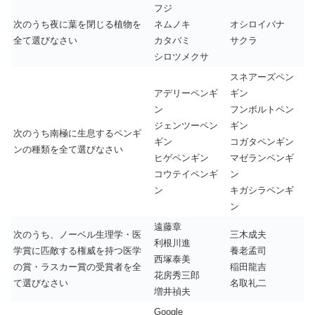
フジ
次のうち夜に葉を閉じる植物を
ネムノキ
オシロイバナ
全て選びなさい
カタバミ
サクラ
シロツメクサ
スネアーズペン
アデリーペンギ
ギン
ン
フンボルトペン
ジェンツーペン
ギン
次のうち南極に生息するペンギ
ギン
コガタペンギン
ンの種類を全て選びなさい
ヒゲペンギン
マゼランペンギ
コウテイペンギ
ン
ン
キガシラペンギ
ン
遠藤章
次のうち、ノーベル生理学・医
三木成夫
利根川進
学賞に匹敵する権威を持つ医学
養老孟司
西塚泰美
の賞・ラスカー賞の受賞者を全
稲田龍吉
花房秀三郎
て選びなさい
名取礼二
増井禎夫
Google