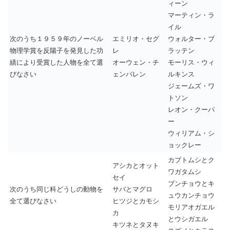
ィーン
マーティン・ラ
イル
次のうち１９５９年のノーベル
エミリオ・セグ
ウォルター・ブ
物理学賞を反陽子を発見した功
レ
ラッテン
績により受賞した人物を全て選
オーウェン・チ
モーリス・ウィ
びなさい
ェンバレン
ルキンス
ジェームズ・ワ
トソン
レオン・クーパ
ー
ウィリアム・シ
ョックレー
カブトムシとク
アシカとオット
ワガタムシ
セイ
ブンチョウとキ
次のうち同じ科どうしの動物を
サバとマグロ
ュウカンチョウ
全て選びなさい
ヒツジとカモシ
モリアオガエル
カ
とウシガエル
キツネとタヌキ