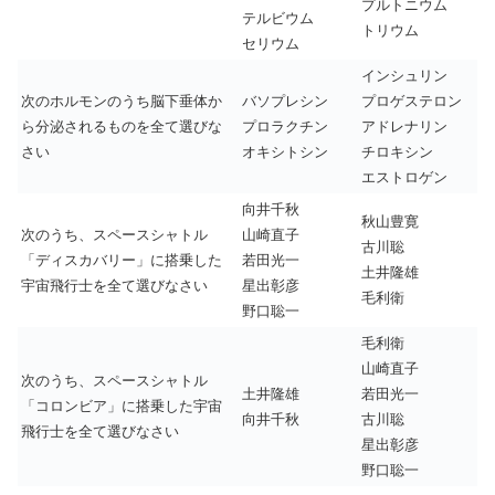
プルトニウム
テルビウム
トリウム
セリウム
インシュリン
次のホルモンのうち脳下垂体か
バソプレシン
プロゲステロン
ら分泌されるものを全て選びな
プロラクチン
アドレナリン
さい
オキシトシン
チロキシン
エストロゲン
向井千秋
秋山豊寛
次のうち、スペースシャトル
山崎直子
古川聡
「ディスカバリー」に搭乗した
若田光一
土井隆雄
宇宙飛行士を全て選びなさい
星出彰彦
毛利衛
野口聡一
毛利衛
山崎直子
次のうち、スペースシャトル
土井隆雄
若田光一
「コロンビア」に搭乗した宇宙
向井千秋
古川聡
飛行士を全て選びなさい
星出彰彦
野口聡一