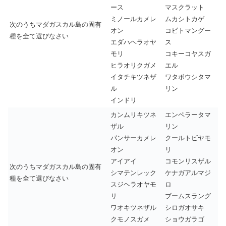
ース
マスクラット
ミノールカメレ
ムカシトカゲ
次のうちマダガスカル島の固有
オン
コビトマングー
種を全て選びなさい
エダハヘラオヤ
ス
モリ
コキーコヤスガ
ヒラオリクガメ
エル
イタチキツネザ
ワタボウシタマ
ル
リン
インドリ
カンムリキツネ
エンペラータマ
ザル
リン
パンサーカメレ
クールトビヤモ
オン
リ
アイアイ
コモンリスザル
次のうちマダガスカル島の固有
シマテンレック
ケナガアルマジ
種を全て選びなさい
スジヘラオヤモ
ロ
リ
ブームスラング
ワオキツネザル
シロガオサキ
クモノスガメ
ショウガラゴ