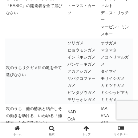
「BASIC」の開発者を全て選び
トーマス・カー
ィルト
なさい
ツ
デニス・リッチ
ー
マービン・ミン
スキー
ソリガメ
オサガメ
ヒョウモンガメ
マタマタ
インドホシガメ
ノコヘリマルガ
パンケーキガメ
メ
次のうちリクガメ科の亀を全て
アカアシガメ
タイマイ
選びなさい
サバクゴファー
モリイシガメ
ガメ
カミツキガメ
ピンタゾウガメ
ミシシッピアカ
モリセオレガメ
ミミガメ
次のうち、他の酵素と結合しそ
IAA
NAD
の働きを助ける、いわゆる「補
RNA
CoA
酵素」を全て選びなさい
ATP
小円筋
次のうち、上半身にある筋肉を
ホーム
検索
トップ
梨状筋
サイドバー