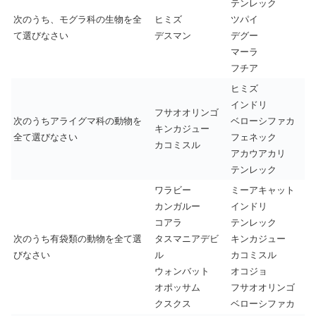
テンレック
次のうち、モグラ科の生物を全
ヒミズ
ツパイ
て選びなさい
デスマン
デグー
マーラ
フチア
ヒミズ
インドリ
フサオオリンゴ
次のうちアライグマ科の動物を
ベローシファカ
キンカジュー
全て選びなさい
フェネック
カコミスル
アカウアカリ
テンレック
ワラビー
ミーアキャット
カンガルー
インドリ
コアラ
テンレック
次のうち有袋類の動物を全て選
タスマニアデビ
キンカジュー
びなさい
ル
カコミスル
ウォンバット
オコジョ
オポッサム
フサオオリンゴ
クスクス
ベローシファカ