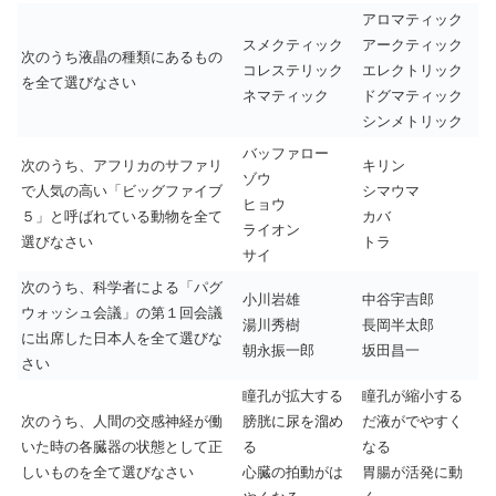
アロマティック
スメクティック
アークティック
次のうち液晶の種類にあるもの
コレステリック
エレクトリック
を全て選びなさい
ネマティック
ドグマティック
シンメトリック
バッファロー
次のうち、アフリカのサファリ
キリン
ゾウ
で人気の高い「ビッグファイブ
シマウマ
ヒョウ
５」と呼ばれている動物を全て
カバ
ライオン
選びなさい
トラ
サイ
次のうち、科学者による「パグ
小川岩雄
中谷宇吉郎
ウォッシュ会議」の第１回会議
湯川秀樹
長岡半太郎
に出席した日本人を全て選びな
朝永振一郎
坂田昌一
さい
瞳孔が拡大する
瞳孔が縮小する
次のうち、人間の交感神経が働
膀胱に尿を溜め
だ液がでやすく
いた時の各臓器の状態として正
る
なる
しいものを全て選びなさい
心臓の拍動がは
胃腸が活発に動