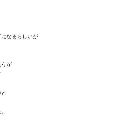
ブになるらしいが
思うが
て
いと
た。