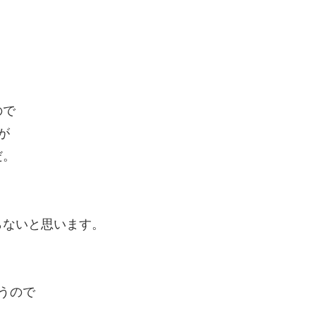
ので
が
だ。
らないと思います。
うので
。