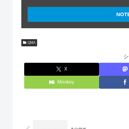
NO
QMA
シ
X
Misskey