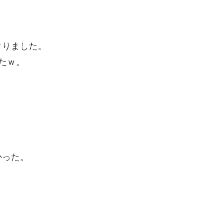
クりました。
たｗ。
かった。