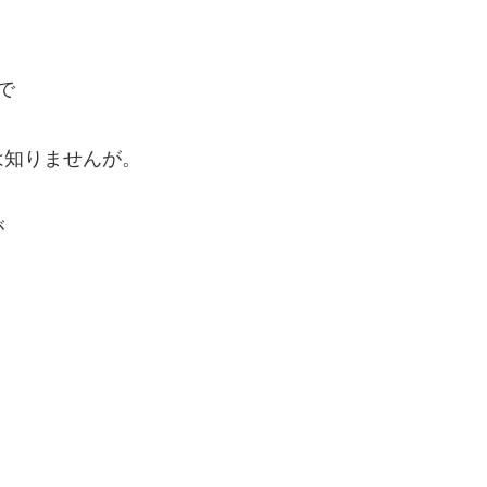
。
で
は知りませんが。
が