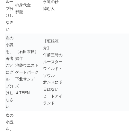
ルー
永遠の仔
の身代金
プ分
悼む人
邪魔
けし
なさ
い
次の
【垣根涼
小説
介】
を、
【石田衣良】
午前三時の
著者
娼年
ルースター
ごと
池袋ウエスト
ワイルド・
にグ
ゲートパーク
ソウル
ルー
下北サンデー
君たちに明
プ分
ズ
日はない
けし
４TEEN
ヒートアイ
なさ
ランド
い
次の
小説
を、