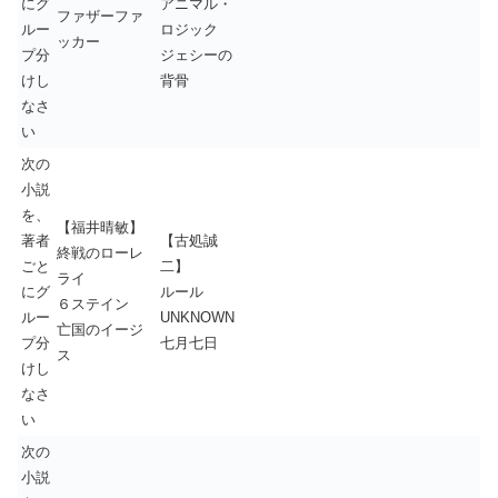
にグ
アニマル・
ファザーファ
ルー
ロジック
ッカー
プ分
ジェシーの
けし
背骨
なさ
い
次の
小説
を、
【福井晴敏】
著者
【古処誠
終戦のローレ
ごと
二】
ライ
にグ
ルール
６ステイン
ルー
UNKNOWN
亡国のイージ
プ分
七月七日
ス
けし
なさ
い
次の
小説