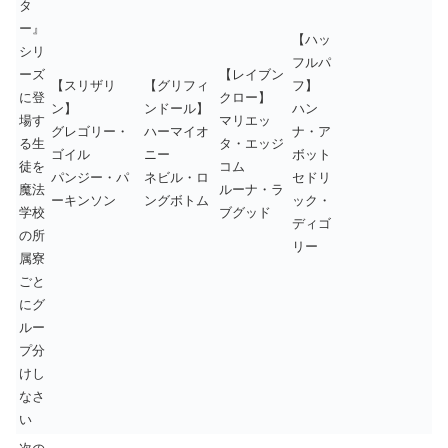
タ
ー』
【ハッ
シリ
フルパ
ーズ
【レイブン
【スリザリ
【グリフィ
フ】
に登
クロー】
ン】
ンドール】
ハン
場す
マリエッ
グレゴリー・
ハーマイオ
ナ・ア
る生
タ・エッジ
ゴイル
ニー
ボット
徒を
コム
パンジー・パ
ネビル・ロ
セドリ
魔法
ルーナ・ラ
ーキンソン
ングボトム
ック・
学校
ブグッド
ディゴ
の所
リー
属寮
ごと
にグ
ルー
プ分
けし
なさ
い