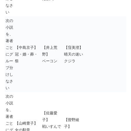
なさ
い
次の
小説
を、
著者
ごと
【中島京子】
【井上荒
【窪美澄】
にグ
冠・婚・葬・
野】
晴天の迷い
ルー
祭
ベーコン
クジラ
プ分
けし
なさ
い
次の
小説
を、
【佐藤愛
著者
子】
【曽野綾
ごと
【山崎豊子】
戦いすんで
子】
にグ
女の勲章