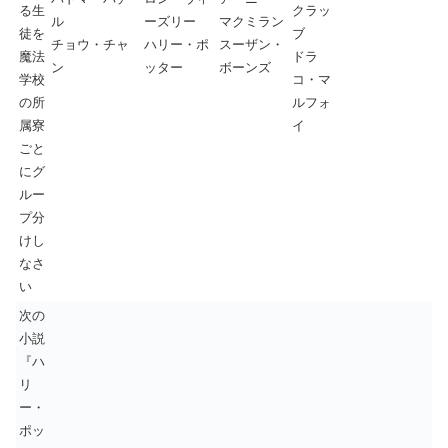
る生
クラッ
ル
ーズリー
マクミラン
徒を
ブ
チョウ・チャ
ハリー・ポ
スーザン・
魔法
ドラ
ン
ッター
ボーンズ
学校
コ・マ
の所
ルフォ
属寮
イ
ごと
にグ
ルー
プ分
けし
なさ
い
次の
小説
『ハ
リ
ー・
ポッ