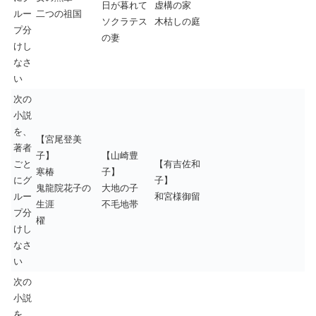
日が暮れて
虚構の家
ルー
二つの祖国
ソクラテス
木枯しの庭
プ分
の妻
けし
なさ
い
次の
小説
を、
【宮尾登美
著者
子】
【山崎豊
ごと
【有吉佐和
寒椿
子】
にグ
子】
鬼龍院花子の
大地の子
ルー
和宮様御留
生涯
不毛地帯
プ分
櫂
けし
なさ
い
次の
小説
を、