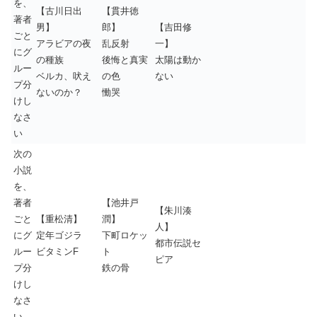
を、
【古川日出
【貫井徳
著者
男】
郎】
【吉田修
ごと
アラビアの夜
乱反射
一】
にグ
の種族
後悔と真実
太陽は動か
ルー
ベルカ、吠え
の色
ない
プ分
ないのか？
慟哭
けし
なさ
い
次の
小説
を、
著者
【池井戸
【朱川湊
ごと
【重松清】
潤】
人】
にグ
定年ゴジラ
下町ロケッ
都市伝説セ
ルー
ビタミンF
ト
ピア
プ分
鉄の骨
けし
なさ
い