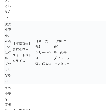
プ分
けし
なさ
い
次の
小説
を、
著者
【角田光
【村山由
【江國香織】
ごと
代】
佳】
東京タワー
にグ
ツリーハウ
星々の舟
スイートリト
ルー
ス
ダブル・フ
ルライズ
プ分
森に眠る魚
ァンタジー
けし
なさ
い
次の
小説
を、
著者