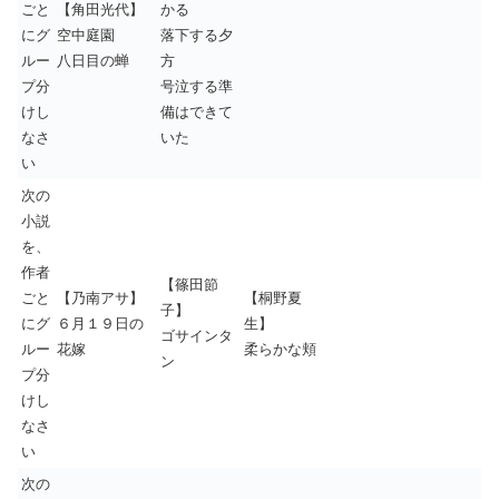
ごと
【角田光代】
かる
にグ
空中庭園
落下する夕
ルー
八日目の蝉
方
プ分
号泣する準
けし
備はできて
なさ
いた
い
次の
小説
を、
作者
【篠田節
ごと
【乃南アサ】
【桐野夏
子】
にグ
６月１９日の
生】
ゴサインタ
ルー
花嫁
柔らかな頬
ン
プ分
けし
なさ
い
次の