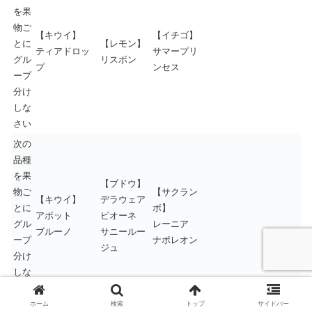
を果
物ご
【キウイ】
【イチゴ】
とに
【レモン】
ティアドロッ
サマープリ
グル
リスボン
プ
ンセス
ープ
分け
しな
さい
次の
品種
を果
【ブドウ】
物ご
【サクラン
【キウイ】
デラウェア
とに
ボ】
アボット
ピオーネ
グル
レーニア
ブルーノ
サニールー
ープ
ナポレオン
ジュ
分け
しな
さい
ホーム
検索
トップ
サイドバー
次の