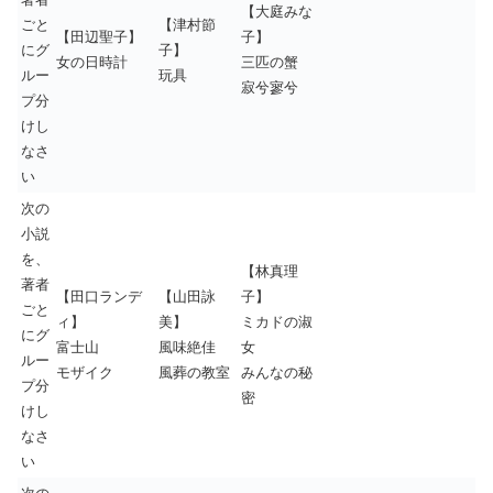
【大庭みな
ごと
【津村節
【田辺聖子】
子】
にグ
子】
女の日時計
三匹の蟹
ルー
玩具
寂兮寥兮
プ分
けし
なさ
い
次の
小説
を、
【林真理
著者
【田口ランデ
【山田詠
子】
ごと
ィ】
美】
ミカドの淑
にグ
富士山
風味絶佳
女
ルー
モザイク
風葬の教室
みんなの秘
プ分
密
けし
なさ
い