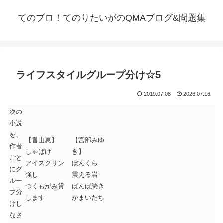
てのブロ！てのりたいがのQMAブログ&問題集
ライフスタイルグループ分け☆5
2019.07.08
2026.07.16
次の
小説
を、
【畠山恵】
【宮部みゆ
作者
しゃばけ
き】
ごと
アイスクリン
ぼんくら
にグ
強し
震える岩
ルー
つくもがみ貸
ばんば憑き
プ分
します
かまいたち
けし
なさ