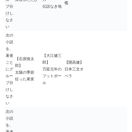
檻
プ分
伝説なき地
けし
なさ
い
次の
小説
を、
著者
【大江健三
【石原慎太
ごと
郎】
【開高健】
郎】
にグ
万延元年の
日本三文オ
太陽の季節
ルー
フットボー
ペラ
狂った果実
プ分
ル
けし
なさ
い
次の
小説
を、
著者