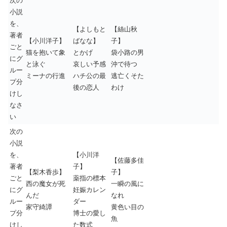
次の
小説
を、
【よしもと
【絲山秋
著者
【小川洋子】
ばなな】
子】
ごと
猫を抱いて象
とかげ
袋小路の男
にグ
と泳ぐ
哀しい予感
沖で待つ
ルー
ミーナの行進
ハチ公の最
逃亡くそた
プ分
後の恋人
わけ
けし
なさ
い
次の
小説
を、
【小川洋
【佐藤多佳
著者
子】
【梨木香歩】
子】
ごと
薬指の標本
西の魔女が死
一瞬の風に
にグ
妊娠カレン
んだ
なれ
ルー
ダー
家守綺譚
黄色い目の
プ分
博士の愛し
魚
けし
た数式