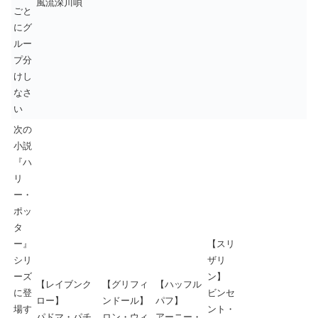
風流深川唄
ごと
にグ
ルー
プ分
けし
なさ
い
次の
小説
『ハ
リ
ー・
ポッ
タ
ー』
【スリ
シリ
ザリ
ーズ
ン】
【レイブンク
【グリフィ
【ハッフル
に登
ビンセ
ロー】
ンドール】
パフ】
場す
ント・
パドマ・パチ
ロン・ウィ
アーニー・