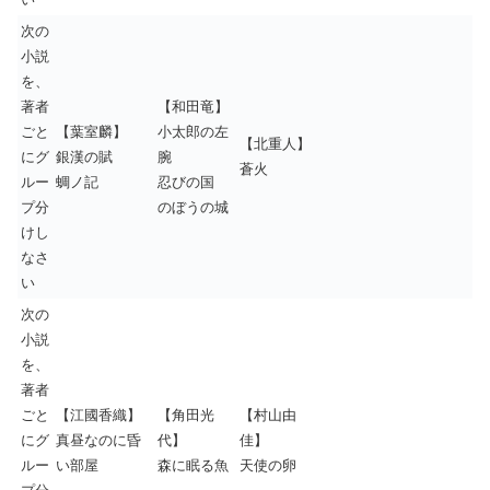
次の
小説
を、
著者
【和田竜】
ごと
【葉室麟】
小太郎の左
【北重人】
にグ
銀漢の賦
腕
蒼火
ルー
蜩ノ記
忍びの国
プ分
のぼうの城
けし
なさ
い
次の
小説
を、
著者
ごと
【江國香織】
【角田光
【村山由
にグ
真昼なのに昏
代】
佳】
ルー
い部屋
森に眠る魚
天使の卵