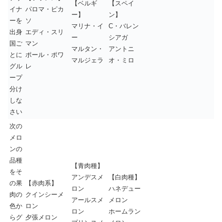
【ベルギ
【スペイ
イナ
パロマ・ピカ
ー】
ン】
ーを
ソ
マリナ・イ
C・バレン
出身
エディ・スリ
ー
シアガ
国ご
マン
マルタン・
アントニ
とに
ポール・ポワ
マルジェラ
オ・ミロ
グル
レ
ープ
分け
しな
さい
次の
メロ
ンの
品種
【青肉種】
をそ
アンデスメ
【白肉種】
の果
【赤肉系】
ロン
ハネデュー
肉の
クインシーメ
アールスメ
メロン
色か
ロン
ロン
ホームラン
らグ
夕張メロン