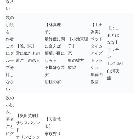
なさ
い
次の
小説
【林真理
【山田
【よし
を、
子】
詠美】
もとば
作者
最終便に間
【小池真理
ベッド
なな】
ごと
【唯川恵】
に合えば
子】
タイム
キッチ
にグ
愛に似たもの
葡萄が目に
恋
アイズ
ン
ルー
肩ごしの恋人
しみる
虹の彼方
トラッ
TUGUMI
プ分
不機嫌な果
欲望
シュ
白河夜
けし
実
風葬の
船
なさ
胡桃の家
教室
い
次の
小説
を、
【奥田英朗】
著者
【天童荒
サウスバウン
ごと
太】
ド
にグ
家族狩り
オリンピック