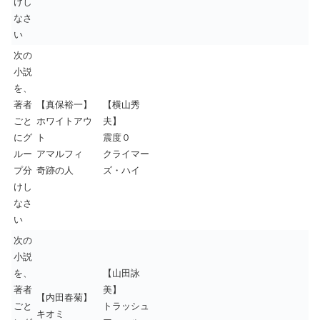
けし
なさ
い
次の
小説
を、
著者
【真保裕一】
【横山秀
ごと
ホワイトアウ
夫】
にグ
ト
震度０
ルー
アマルフィ
クライマー
プ分
奇跡の人
ズ・ハイ
けし
なさ
い
次の
小説
を、
【山田詠
著者
美】
【内田春菊】
ごと
トラッシュ
キオミ