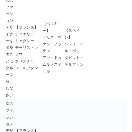
次の
ファ
ッシ
ョン
【ベルギ
デザ
【フランス】
ー】
【スペイ
イナ
ティエリー・
ドリス・ヴ
ン】
ーを
ミュグレー
ァン・ノッ
ヘスス・デ
出身
モーリス・レ
テン
ル・ポソ
国ご
ノマ
アン・ドゥ
ダビット・
とに
クリスチャ
ムルメステ
デルフィン
グル
ン・ルブタン
ール
ープ
分け
しな
さい
次の
ファ
ッシ
ョン
デザ
【フランス】