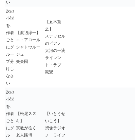
い
次の
小説
【五木寛
を、
之】
作者
【渡辺淳一】
ステッセル
ごと
エ・アロール
のピアノ
にグ
シャトウルー
大河の一滴
ルー
ジュ
サイレン
プ分
失楽園
ト・ラブ
けし
親鸞
なさ
い
次の
小説
を、
作者
【松尾スズ
【いとうせ
ごと
キ】
いこう】
にグ
宗教が往く
想像ラジオ
ルー
老人賭博
ノーライフ