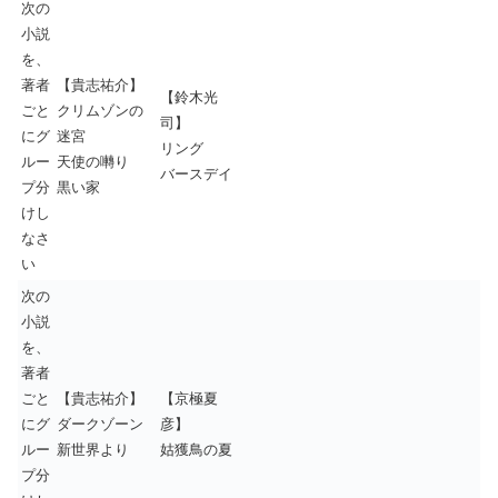
次の
小説
を、
著者
【貴志祐介】
【鈴木光
ごと
クリムゾンの
司】
にグ
迷宮
リング
ルー
天使の囀り
バースデイ
プ分
黒い家
けし
なさ
い
次の
小説
を、
著者
ごと
【貴志祐介】
【京極夏
にグ
ダークゾーン
彦】
ルー
新世界より
姑獲鳥の夏
プ分