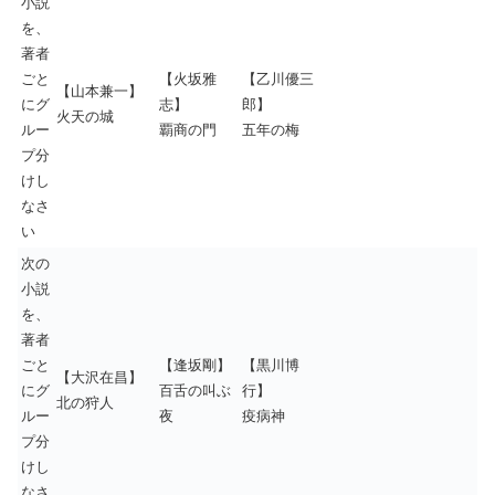
小説
を、
著者
ごと
【火坂雅
【乙川優三
【山本兼一】
にグ
志】
郎】
火天の城
ルー
覇商の門
五年の梅
プ分
けし
なさ
い
次の
小説
を、
著者
ごと
【逢坂剛】
【黒川博
【大沢在昌】
にグ
百舌の叫ぶ
行】
北の狩人
ルー
夜
疫病神
プ分
けし
なさ