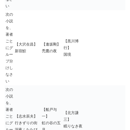
い
次の
小説
を、
著者
ごと
【黒川博
【大沢在昌】
【逢坂剛】
にグ
行】
新宿鮫
禿鷹の夜
ルー
国境
プ分
けし
なさ
い
次の
小説
を、
著者
【船戸与
【北方謙
ごと
【志水辰夫】
一】
三】
にグ
行きずりの街
虹の谷の五
眠りなき夜
ルー
深夜ふたたび
月