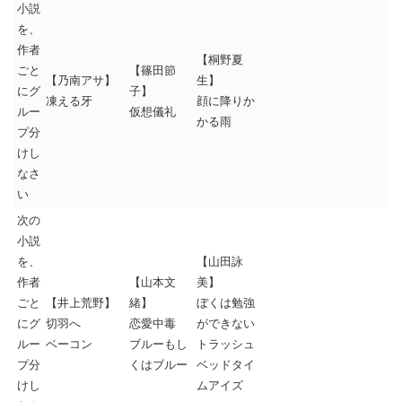
小説
を、
作者
【桐野夏
ごと
【篠田節
【乃南アサ】
生】
にグ
子】
凍える牙
顔に降りか
ルー
仮想儀礼
かる雨
プ分
けし
なさ
い
次の
小説
を、
【山田詠
作者
【山本文
美】
ごと
【井上荒野】
緒】
ぼくは勉強
にグ
切羽へ
恋愛中毒
ができない
ルー
ベーコン
ブルーもし
トラッシュ
プ分
くはブルー
ベッドタイ
けし
ムアイズ