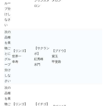
プリンスメ
メロン
ルー
ロン
プ分
けし
なさ
い
次の
品種
を果
物ご
【サクラン
【リンゴ】
【ブドウ】
とに
ボ】
世界一
紫玉
グル
紅秀峰
幸寿
甲斐路
ープ
水門
分け
しな
さい
次の
品種
を果
物ご
【リンゴ】
【イチゴ】