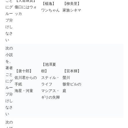
ごと
【大道珠貴】
【楊逸】
【柳美里】
にグ
傷口にはウォ
ワンちゃん
家族シネマ
ルー
ッカ
プ分
けし
なさ
い
次の
小説
を、
【池澤夏
著者
【唐十郎】
樹】
【宮本輝】
ごと
佐川君からの
スティル・
螢川
にグ
手紙
ライフ
骸骨ビルの
ルー
海星・河童
マシアス・
庭
プ分
ギリの失脚
けし
なさ
い
次の