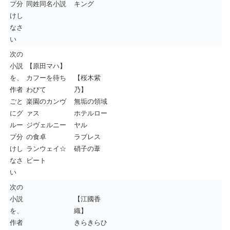
プ分
同姓同名小説
キング
けし
なさ
い
次の
小説
【原田マハ】
を、
カフーを待ち
【桜木紫
作者
わびて
乃】
ごと
楽園のカンヴ
無垢の領域
にグ
ァス
ホテルロー
ルー
ジヴェルニー
ヤル
プ分
の食卓
ラブレス
けし
ランウェイ☆
硝子の葦
なさ
ビート
い
次の
小説
【江國香
を、
織】
作者
きらきらひ