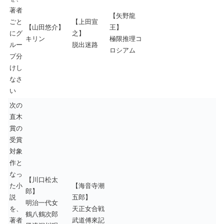
著者
【矢野龍
ごと
【上田宣
【山田悠介】
王】
にグ
之】
キリン
極限推理コ
ルー
脱出迷路
ロシアム
プ分
けし
なさ
い
次の
直木
賞の
受賞
対象
作と
なっ
【川口松太
た小
【海音寺潮
郎】
説
五郎】
明治一代女
を、
天正女合戦
鶴八鶴次郎
著者
武道傅來記