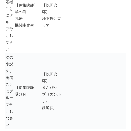
著者
【伊集院静】
【浅田次
ごと
羊の目
郎】
にグ
乳房
地下鉄に乗
ルー
機関車先生
って
プ分
けし
なさ
い
次の
小説
を、
【浅田次
著者
郎】
ごと
【伊集院静】
きんぴか
にグ
受け月
プリズンホ
ルー
テル
プ分
鉄道員
けし
なさ
い