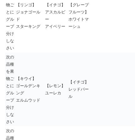
物ご
【リンゴ】
【イチゴ】
【グレープ
とに
ジョナゴール
アスカルビ
フルーツ】
グル
ド
ー
ホワイトマ
ープ
スターキング
アイベリー
ーシュ
分け
しな
さい
次の
品種
を果
物ご
【キウイ】
【イチゴ】
とに
ゴールデンキ
【レモン】
レッドパー
グル
ング
ユーレカ
ル
ープ
エルムウッド
分け
しな
さい
次の
品種