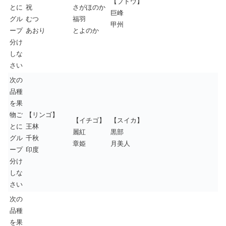
【ブドウ】
とに
祝
さがほのか
巨峰
グル
むつ
福羽
甲州
ープ
あおり
とよのか
分け
しな
さい
次の
品種
を果
物ご
【リンゴ】
【イチゴ】
【スイカ】
とに
王林
麗紅
黒部
グル
千秋
章姫
月美人
ープ
印度
分け
しな
さい
次の
品種
を果