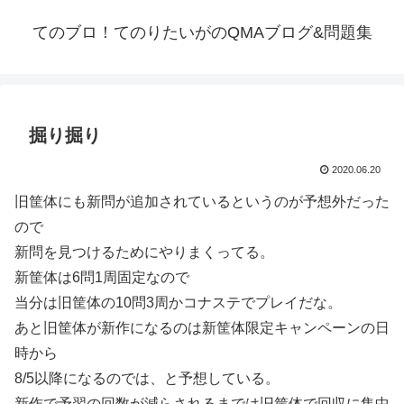
てのブロ！てのりたいがのQMAブログ&問題集
掘り掘り
2020.06.20
旧筐体にも新問が追加されているというのが予想外だった
ので
新問を見つけるためにやりまくってる。
新筐体は6問1周固定なので
当分は旧筐体の10問3周かコナステでプレイだな。
あと旧筐体が新作になるのは新筐体限定キャンペーンの日
時から
8/5以降になるのでは、と予想している。
新作で予習の回数が減らされるまでは旧筐体で回収に集中