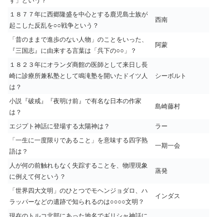
ず」という？
１８７７年に西郷隆盛を中心とする鹿児島士族が
西南
起こした反乱を○○戦争という？
「昔のままで進歩のない人物」のことをいった、
阿蒙
『三国志』に由来する言葉は「呉下の○○」？
１８２３年にオランダ商館の医師として来日し長
崎に診療所兼私塾として鳴滝塾を開いたドイツ人
シーボルト
は？
小説『破戒』『夜明け前』で有名な日本の作家
島崎藤村
は？
エジプト神話に登場する太陽神は？
ラー
「一生に一度限りであること」を意味する四字熟
一期一会
語は？
人が何の前触れもなく失踪することを、物理現象
蒸発
に例えて何という？
「世界四大文明」のひとつでモヘンジョダロ、ハ
インダス
ラッパーなどの遺跡で知られるのは○○○○文明？
現在のトルコ北部にあった地名でギリシャ神話に