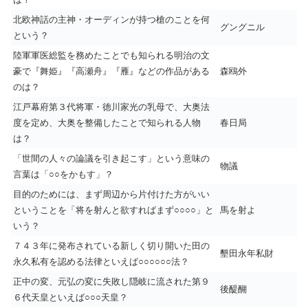
北欧神話の主神・オーディンが持つ槍のことを何
グングニル
という？
陸軍軍医総監を務めたことでも知られる明治の文
豪で『舞姫』『高瀬舟』『雁』などの作品がある
森鴎外
のは？
江戸幕府第３代将軍・徳川家光の乳母で、大奥法
度を定め、大奥を整備したことで知られる人物
春日局
は？
「世間の人々の論議を引き起こす」という意味の
物議
言葉は「○○をかもす」？
目的のためには、まず周辺から片付けた方がいい
ということを「将を射んと欲すればまず○○○○」と
馬を射よ
いう？
７４３年に発布されている新しく切り開いた田の
墾田永年私財
永久私有を認める法律といえば○○○○○○法？
正中の変、元弘の変に失敗し隠岐に流された第９
後醍醐
６代天皇といえば○○○天皇？