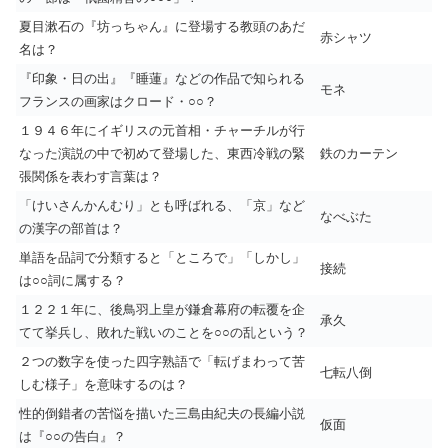
夏目漱石の『坊っちゃん』に登場する教頭のあだ
赤シャツ
名は？
『印象・日の出』『睡蓮』などの作品で知られる
モネ
フランスの画家はクロード・○○？
１９４６年にイギリスの元首相・チャーチルが行
なった演説の中で初めて登場した、東西冷戦の緊
鉄のカーテン
張関係を表わす言葉は？
「けいさんかんむり」とも呼ばれる、「京」など
なべぶた
の漢字の部首は？
単語を品詞で分類すると「ところで」「しかし」
接続
は○○詞に属する？
１２２１年に、後鳥羽上皇が鎌倉幕府の転覆を企
承久
てて挙兵し、敗れた戦いのことを○○の乱という？
２つの数字を使った四字熟語で「転げまわって苦
七転八倒
しむ様子」を意味するのは？
性的倒錯者の苦悩を描いた三島由紀夫の長編小説
仮面
は『○○の告白』？