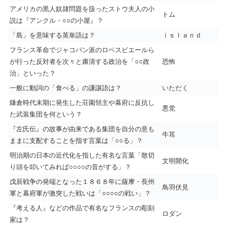
アメリカの黒人奴隷問題を扱ったストウ夫人の小
トム
説は『アンクル・○○の小屋』？
「島」を意味する英単語は？
ｉｓｌａｎｄ
フランス革命でジャコバン派のロベスピエールら
が行った反対者を次々と粛清する政治を「○○政
恐怖
治」といった？
一般に動詞の「食べる」の謙譲語は？
いただく
鎌倉時代末期に発生した荘園領主や幕府に反抗し
悪党
た武装集団を何という？
『左氏伝』の故事が由来である集団を自分の意も
牛耳
ままに支配することを指す言葉は「○○る」？
明治期の日本の近代化を指した有名な言葉「散切
文明開化
り頭を叩いてみれば○○○○の音がする」？
戊辰戦争の発端となった１８６８年に薩摩・長州
鳥羽伏見
軍と幕府軍が激突した戦いは「○○○○の戦い」？
『考える人』などの作品で有名なフランスの彫刻
ロダン
家は？