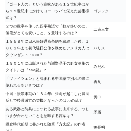
「ゴート人の」という意味がある１２世紀半ばか
ら１５世紀末にかけてヨーロッパで栄えた芸術様
ゴシック
式は？
２つの数字を使った四字熟語で「数が多いのに、
二束三文
値段がとても安いこと」を意味するのは？
１８５８年に日米修好通商条約を締結した後、１
８６２年まで初代駐日公使を務めたアメリカ人は
ハリス
タウンゼント・○○○？
１９０１年に出版された与謝野晶子の処女歌集の
みだれ
タイトルは『○○○髪』？
「ツァイツェン」と読まれる中国語で別れの際に
再見
使われるあいさつは？
中国・後漢末期の１８４年に張角が起こした農民
黄巾
反乱で後漢滅亡の契機となったのは○○の乱？
ある武器と防具にまつわる故事に由来する、つじ
矛盾
つまが合わないことを意味する言葉は？
鎌倉時代前期に書かれた随筆『方丈記』の作者
鴨長明
は？