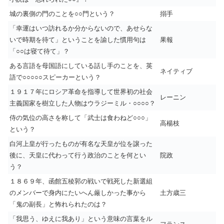
城の裏側の門のことを○○門という？
搦手
「幸運はいつ訪れるか分からないので、あせらな
いで時期を待て」ということを諭した慣用句は
果報
「○○は寝て待て」？
ある言語を母国語にしている話し手のことを、英
ネイティブ
語で○○○○○スピーカーという？
１９１７年にロシア革命を指導して世界初の社会
レーニン
主義国家を樹立した人物はウラジーミル・○○○○？
侍の気位の高さを称して「武士は食わねど○○○」
高楊枝
という？
白河上皇が行ったものが有名な天皇が位を譲った
後に、天皇に代わって行う政治のことを何とい
院政
う？
１８６９年、函館五稜郭の戦いで戦死した新選組
のメンバーで身内にたいへん厳しかった事から
土方歳三
「鬼の副長」と怖れられたのは？
「我思う、ゆえに我あり」という意味の言葉をル