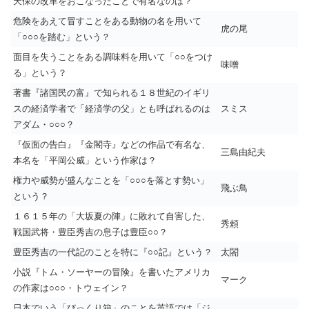
天保の改革をおこなったことで有名なのは？
危険をあえて冒すことをある動物の名を用いて
虎の尾
「○○○を踏む」という？
面目を失うことをある調味料を用いて「○○をつけ
味噌
る」という？
著書『諸国民の富』で知られる１８世紀のイギリ
スの経済学者で「経済学の父」とも呼ばれるのは
スミス
アダム・○○○？
『仮面の告白』『金閣寺』などの作品で有名な、
三島由紀夫
本名を「平岡公威」という作家は？
権力や威勢が盛んなことを「○○○を落とす勢い」
飛ぶ鳥
という？
１６１５年の「大坂夏の陣」に敗れて自害した、
秀頼
戦国武将・豊臣秀吉の息子は豊臣○○？
豊臣秀吉の一代記のことを特に『○○記』という？
太閤
小説『トム・ソーヤーの冒険』を書いたアメリカ
マーク
の作家は○○○・トウェイン？
日本でいう「びっくり箱」のことを英語では「ジ