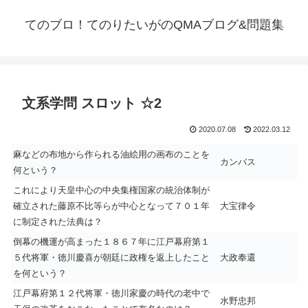
てのブロ！てのりたいがのQMAブログ&問題集
文系学問 スロット ☆2
2020.07.08
2022.03.12
麻などの布地から作られる油絵用の画布のことを
カンバス
何という？
これにより天皇中心の中央集権国家の統治体制が
確立された藤原不比等らが中心となって７０１年
大宝律令
に制定された法典は？
倒幕の機運が高まった１８６７年に江戸幕府第１
５代将軍・徳川慶喜が朝廷に政権を返上したこと
大政奉還
を何という？
江戸幕府第１２代将軍・徳川家慶の時代の老中で
水野忠邦