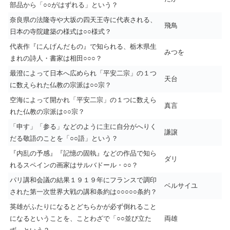
部品から「○○がはずれる」という？
奈良県の法隆寺や大坂の四天王寺に代表される、
飛鳥
日本の寺院建築の様式は○○様式？
代表作『にんげんだもの』で知られる、栃木県生
みつを
まれの詩人・書家は相田○○○？
最澄によって日本へ広められ「平安二宗」の１つ
天台
に数えられた仏教の宗派は○○宗？
空海によって開かれ「平安二宗」の１つに数えら
真言
れた仏教の宗派は○○宗？
「申す」「参る」などのように主に自分がへりく
謙譲
だる敬語のことを「○○語」という？
『内乱の予感』『記憶の固執』などの作品で知ら
ダリ
れるスペインの画家はサルバドール・○○？
パリ講和会議の結果１９１９年にフランスで調印
ベルサイユ
された第一次世界大戦の講和条約は○○○○○条約？
英雄がふたりになるとどちらかが必ず倒れること
になるということを、ことわざで「○○並び立た
両雄