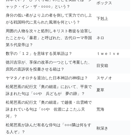
ボックス
ャック・イン・ザ・○○○○」という？
身分の低い者がより上の者を倒して実力でのし上
下剋上
がる戦国時代に見られた風潮を何という？
周囲の人物を次々と処刑しキリスト教徒を迫害し
たことから「暴君」と呼ばれた、古代ローマ帝国
ネロ
第５代皇帝は？
数字の「１２」を意味する英単語は？
ｔｗｅｌｖｅ
徳川吉宗が、享保の改革の一つとして考案した、
目安箱
庶民の直訴状を投書させる箱は？
ヤマタノオロチを退治した日本神話の神様は？
スサノオ
松尾芭蕉の紀行文『奥の細道』において、平泉で
夏草
詠まれた句は「○○や 兵どもが 夢の跡」？
松尾芭蕉の紀行文『奥の細道』で越後・出雲崎で
詠まれている句は「○○や 佐渡によこたふ天
荒海
河」？
松尾芭蕉が詠んだ有名な俳句は「○○○隣は何をす
秋深き
る人ぞ」？