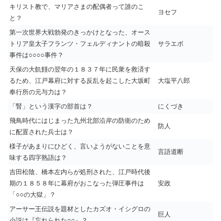
キリスト教で、マリアさまの配偶者って誰のこ
ヨセフ
と？
第一次世界大戦勃発のきっかけとなった、オース
トリア皇太子フランツ・フェルディナントの暗殺
サラエボ
事件は○○○○事件？
天保の大飢饉の翌年の１８３７年に民衆を救済す
るため、江戸幕府に対する反乱を起こした大坂町
大塩平八郎
奉行所の元与力は？
「腎」という漢字の部首は？
にくづき
飛鳥時代にはじまった九州北部沿岸の防衛のため
防人
に配置された兵士は？
様子があまりにひどく、言いようがないことを意
言語道断
味する四字熟語は？
吉田松陰、橋本左内らが処刑された、江戸時代後
期の１８５８年に幕府がおこなった弾圧事件は
安政
「○○の大獄」？
アーサー王伝説を題材としたカズオ・イシグロの
巨人
小説は『忘れられた○○』？