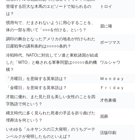
登場する巨大な木馬のエピソードで知られるの
トロイ
は？
慣用句で、だまされないように用心することを、
眉に唾
体の一部を用いて「○○○を付ける」という？
調印の舞台となったアメリカの地名が付けられた
ポーツマス
日露戦争の講和条約は○○○○○条約？
冷戦時代、NATOに対抗してソ連と東欧諸国が結成
した「WTO」と略される軍事同盟は○○○○○条約機
ワルシャワ
構？
「月曜日」を意味する英単語は？
Ｍｏｎｄａｙ
「金曜日」を意味する英単語は？
Ｆｒｉｄａｙ
才能に優れ、また見た目も美しい女性のことを四
才色兼備
字熟語で何という？
縄文時代に多く見られた死者の手足を折り曲げた
屈葬
埋葬法を何という？
いわゆる「ルネサンスの三大発明」のうちグーテ
活版印刷
ンベルクが発明したものといえば？