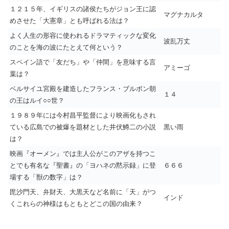
１２１５年、イギリスの諸侯たちがジョン王に認
マグナカルタ
めさせた「大憲章」とも呼ばれる法は？
よく人生の形容に使われるドラマティックな変化
波乱万丈
のことを海の波にたとえて何という？
スペイン語で「友だち」や「仲間」を意味する言
アミーゴ
葉は？
ベルサイユ宮殿を建造したフランス・ブルボン朝
１４
の王はルイ○○世？
１９８９年には今村昌平監督により映画化もされ
ている広島での被爆を題材とした井伏鱒二の小説
黒い雨
は？
映画『オーメン』では主人公がこのアザを持つこ
とでも有名な『聖書』の「ヨハネの黙示録」に登
６６６
場する「獣の数字」は？
毘沙門天、弁財天、大黒天など名前に「天」がつ
インド
くこれらの神様はもともとどこの国の由来？