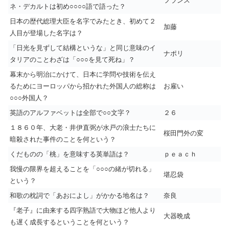
フランス
ネ・デカルトは初め○○○○語で語った？
日本の歴代総理大臣を名字でみたとき、初めて２
加藤
人目が登場した名字は？
「日光を見ずして結構というな」と同じ意味のイ
ナポリ
タリアのことわざは「○○○を見て死ね」？
幕末から明治にかけて、日本に学問や技術を伝え
るためにヨーロッパから招かれた外国人の総称は
お雇い
○○○外国人？
英語のアルファベットは全部で○○文字？
２６
１８６０年、大老・井伊直弼が水戸の浪士たちに
桜田門外の変
暗殺された事件のことを何という？
くだものの「桃」を意味する英単語は？
ｐｅａｃｈ
我慢の限界を超えることを「○○○の緒が切れる」
堪忍袋
という？
和歌の枕詞で「あおによし」がかかる地名は？
奈良
『老子』に由来する四字熟語で大物ほど他人より
大器晩成
も遅く成長するということを何という？