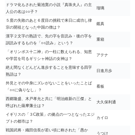
ドラマ化もされた菊池寛の小説『真珠夫人』の主
瑠璃
人公の名は○○子？
５度の失敗のあと６度目の挑戦で来日に成功し律
鑑真
宗の開祖となった中国の僧は？
漢字２文字の熟語で、先の字を音読み・後の字を
重箱
訓読みするものを「○○読み」という？
「オリンポス十二神」の一柱に数えられる、知恵
アテナ
や学芸を司るギリシャ神話の女神は？
絶え間なくどんどん進歩することを意味する四字
日進月歩
熟語は？
外見とその中身にズレがないことをいったことば
看板
「○○に偽りなし」？
西郷隆盛、木戸孝允と共に「明治維新の三傑」と
大久保利通
呼ばれた薩摩藩士は？
イギリスの「３C政策」の拠点の一つとなったエジ
カイロ
プトの都市は？
戦国武将・織田信長が若い頃に称された「愚か
うつけ