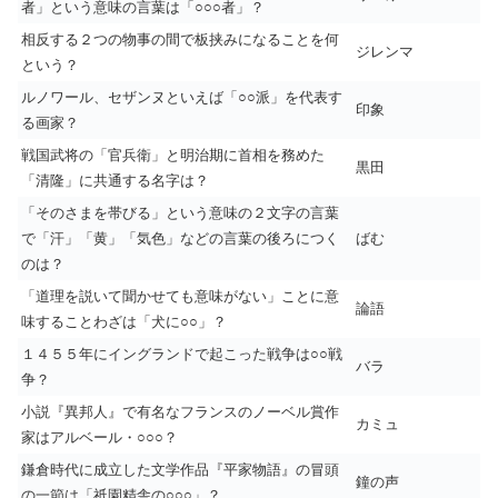
者」という意味の言葉は「○○○者」？
相反する２つの物事の間で板挟みになることを何
ジレンマ
という？
ルノワール、セザンヌといえば「○○派」を代表す
印象
る画家？
戦国武将の「官兵衛」と明治期に首相を務めた
黒田
「清隆」に共通する名字は？
「そのさまを帯びる」という意味の２文字の言葉
で「汗」「黄」「気色」などの言葉の後ろにつく
ばむ
のは？
「道理を説いて聞かせても意味がない」ことに意
論語
味することわざは「犬に○○」？
１４５５年にイングランドで起こった戦争は○○戦
バラ
争？
小説『異邦人』で有名なフランスのノーベル賞作
カミュ
家はアルベール・○○○？
鎌倉時代に成立した文学作品『平家物語』の冒頭
鐘の声
の一節は「祇園精舎の○○○」？