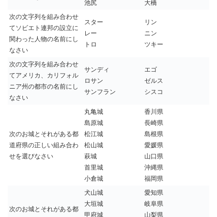
池尻
大橋
次の文字列を組み合わせ
スター
リン
てソビエト連邦の設立に
レー
ニン
関わった人物の名前にし
トロ
ツキー
なさい
次の文字列を組み合わせ
サンディ
エゴ
てアメリカ、カリフォル
ロサン
ゼルス
ニア州の都市の名前にし
サンフラン
シスコ
なさい
丸亀城
香川県
島原城
長崎県
次のお城とそれがある都
松江城
島根県
道府県の正しい組み合わ
松山城
愛媛県
せを選びなさい
萩城
山口県
首里城
沖縄県
小倉城
福岡県
犬山城
愛知県
大垣城
岐阜県
次のお城とそれがある都
甲府城
山梨県