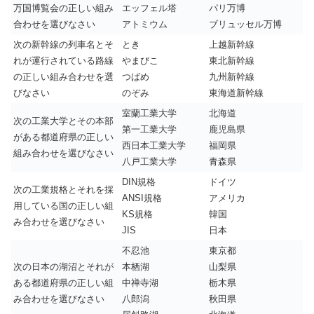
万国博覧会の正しい組み
エッフェル塔
パリ万博
合わせを選びなさい
アトミウム
ブリュッセル万博
次の新幹線の列車名とそ
とき
上越新幹線
れが運行されている路線
やまびこ
東北新幹線
の正しい組み合わせを選
つばめ
九州新幹線
びなさい
のぞみ
東海道新幹線
室蘭工業大学
北海道
次の工業大学とその本部
第一工業大学
鹿児島県
がある都道府県の正しい
西日本工業大学
福岡県
組み合わせを選びなさい
八戸工業大学
青森県
DIN規格
ドイツ
次の工業規格とそれを採
ANSI規格
アメリカ
用している国の正しい組
KS規格
韓国
み合わせを選びなさい
JIS
日本
不忍池
東京都
次の日本の湖沼とそれが
本栖湖
山梨県
ある都道府県の正しい組
中禅寺湖
栃木県
み合わせを選びなさい
八郎潟
秋田県