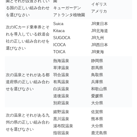
園とそれが設置されてい
園
イギリス
る国の正しい組み合わせ
キューガーデン
アメリカ
を選びなさい
アトランタ植物園
Suica
JR東日本
次のICカード乗車券とそ
Kitaca
JR北海道
れを導入している鉄道会
SUGOCA
JR九州
社の正しい組み合わせを
ICOCA
JR西日本
選びなさい
TOICA
JR東海
熱海温泉
静岡県
草津温泉
群馬県
次の温泉とそれがある都
羽合温泉
鳥取県
道府県の正しい組み合わ
有馬温泉
兵庫県
せを選びなさい
白浜温泉
和歌山県
道後温泉
愛媛県
別府温泉
大分県
嬉野温泉
佐賀県
次の温泉とそれがある九
黒川温泉
熊本県
州の県の正しい組み合わ
湯布院温泉
大分県
せを選びなさい
指宿温泉
鹿児島県