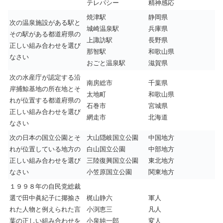
テレパシー
精神感応
焼津駅
静岡県
次の温泉施設がある駅と
城崎温泉駅
兵庫県
その駅がある都道府県の
上諏訪駅
長野県
正しい組み合わせを選び
那智駅
和歌山県
なさい
おごと温泉駅
滋賀県
次の水産庁が認定する沿
南房総市
千葉県
岸捕鯨基地の所在地とそ
太地町
和歌山県
れが位置する都道府県の
石巻市
宮城県
正しい組み合わせを選び
網走市
北海道
なさい
次の日本の国立公園とそ
大山隠岐国立公園
中国地方
れが位置している地方の
白山国立公園
中部地方
正しい組み合わせを選び
三陸復興国立公園
東北地方
なさい
小笠原国立公園
関東地方
１９９８年の自民党総裁
選で田中眞紀子に揶揄さ
梶山静六
軍人
れた人物と例えられた言
小渕恵三
凡人
葉の正しい組み合わせを
小泉純一郎
変人