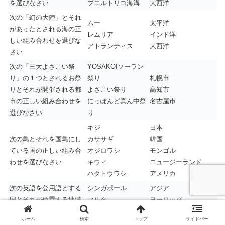
を選びなさい
プエルトリコ海溝
大西洋
次の「幻の大陸」とそれ
ムー
太平洋
があったとされる海の正
レムリア
インド洋
しい組み合わせを選びな
アトランティス
大西洋
さい
次の「三大よさこい祭
YOSAKOIソーラン
り」の１つとされるお祭
祭り
札幌市
りとそれが開催される都
よさこい祭り
高知市
市の正しい組み合わせを
にっぽんど真ん中祭
名古屋市
選びなさい
り
キジ
日本
次の鳥とそれを国鳥にし
カササギ
韓国
ている国の正しい組み合
オジロワシ
モンゴル
わせを選びなさい
キウィ
ニュージーランド
ハクトウワシ
アメリカ
次の英語を公用語とする
シンガポール
アジア
国とそれが位置する地域
マルタ
ヨーロッパ
の正しい組み合わせを選
カナダ
北アメリカ
ホーム
検索
トップ
サイドバー
びなさい
ガーナ
アフリカ