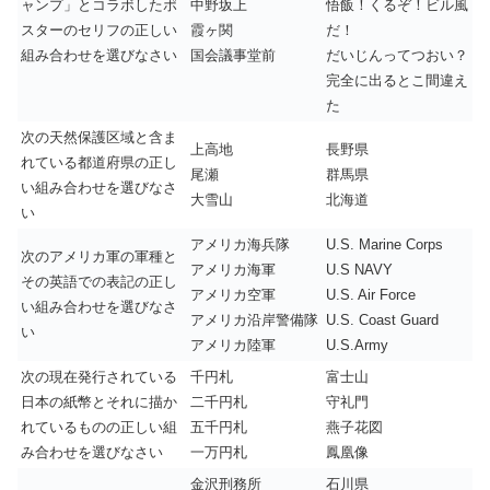
ャンプ」とコラボしたポ
中野坂上
悟飯！くるぞ！ビル風
スターのセリフの正しい
霞ヶ関
だ！
組み合わせを選びなさい
国会議事堂前
だいじんってつおい？
完全に出るとこ間違え
た
次の天然保護区域と含ま
上高地
長野県
れている都道府県の正し
尾瀬
群馬県
い組み合わせを選びなさ
大雪山
北海道
い
アメリカ海兵隊
U.S. Marine Corps
次のアメリカ軍の軍種と
アメリカ海軍
U.S NAVY
その英語での表記の正し
アメリカ空軍
U.S. Air Force
い組み合わせを選びなさ
アメリカ沿岸警備隊
U.S. Coast Guard
い
アメリカ陸軍
U.S.Army
次の現在発行されている
千円札
富士山
日本の紙幣とそれに描か
二千円札
守礼門
れているものの正しい組
五千円札
燕子花図
み合わせを選びなさい
一万円札
鳳凰像
金沢刑務所
石川県