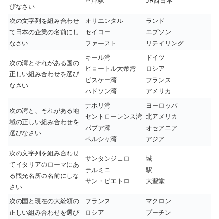
草津駅
JR西日本
びなさい
次の文字列を組み合わせ
オリエンタル
ランド
て日本の企業の名前にし
セイコー
エプソン
なさい
ファースト
リテイリング
キール湾
ドイツ
次の湾とそれがある国の
ピョートル大帝湾
ロシア
正しい組み合わせを選び
ビスケー湾
フランス
なさい
ハドソン湾
アメリカ
ナポリ湾
ヨーロッパ
次の湾と、それがある地
セントローレンス湾
北アメリカ
域の正しい組み合わせを
パプア湾
オセアニア
選びなさい
ペルシャ湾
アジア
次の文字列を組み合わせ
サンタンジェロ
城
てイタリアのローマにあ
テルミニ
駅
る観光名所の名前にしな
サン・ピエトロ
大聖堂
さい
次の国と現在の大統領の
フランス
マクロン
正しい組み合わせを選び
ロシア
プーチン