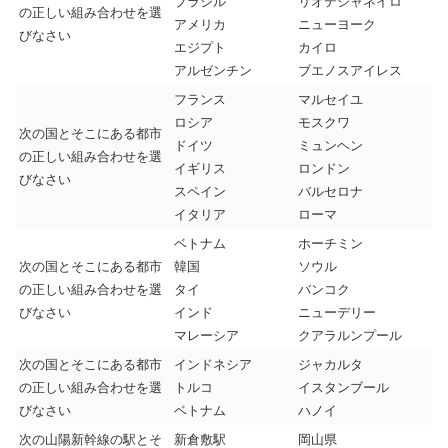
ブラジル
リオデジャネイロ
の正しい組み合わせを選
アメリカ
ニューヨーク
びなさい
エジプト
カイロ
アルゼンチン
ブエノスアイレス
フランス
マルセイユ
ロシア
モスクワ
次の国とそこにある都市
ドイツ
ミュンヘン
の正しい組み合わせを選
イギリス
ロンドン
びなさい
スペイン
バルセロナ
イタリア
ローマ
ベトナム
ホーチミン
次の国とそこにある都市
韓国
ソウル
の正しい組み合わせを選
タイ
バンコク
びなさい
インド
ニューデリー
マレーシア
クアラルンプール
次の国とそこにある都市
インドネシア
ジャカルタ
の正しい組み合わせを選
トルコ
イスタンブール
びなさい
ベトナム
ハノイ
次の山陽新幹線の駅とそ
新倉敷駅
岡山県