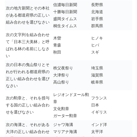
信濃毎日新聞
長野県
次の地方新聞とその本社
十勝毎日新聞
北海道
がある都道府県の正しい
盛岡タイムス
岩手県
組み合わせを選びなさい
桐生タイムス
群馬県
次の文字列を組み合わせ
木曽
ヒノキ
て「日本三大美林」と呼
青森
ヒバ
ばれる林の名前にしなさ
秋田
スギ
い
次の日本の曳山祭りとそ
秩父夜祭り
埼玉県
れが行われる都道府県の
大津祭り
滋賀県
正しい組み合わせを選び
高山祭り
岐阜県
なさい
レジオンドヌール勲
次の勲章と、それを授与
フランス
章
する国の正しい組み合わ
日本
文化勲章
せを選びなさい
イギリス
ガーター勲章
次の海溝と、それがある
ジャワ海溝
インド洋
大洋の正しい組み合わせ
マリアナ海溝
太平洋