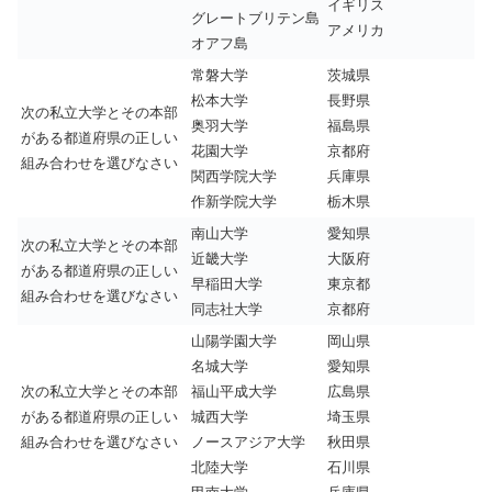
イギリス
グレートブリテン島
アメリカ
オアフ島
常磐大学
茨城県
松本大学
長野県
次の私立大学とその本部
奥羽大学
福島県
がある都道府県の正しい
花園大学
京都府
組み合わせを選びなさい
関西学院大学
兵庫県
作新学院大学
栃木県
南山大学
愛知県
次の私立大学とその本部
近畿大学
大阪府
がある都道府県の正しい
早稲田大学
東京都
組み合わせを選びなさい
同志社大学
京都府
山陽学園大学
岡山県
名城大学
愛知県
次の私立大学とその本部
福山平成大学
広島県
がある都道府県の正しい
城西大学
埼玉県
組み合わせを選びなさい
ノースアジア大学
秋田県
北陸大学
石川県