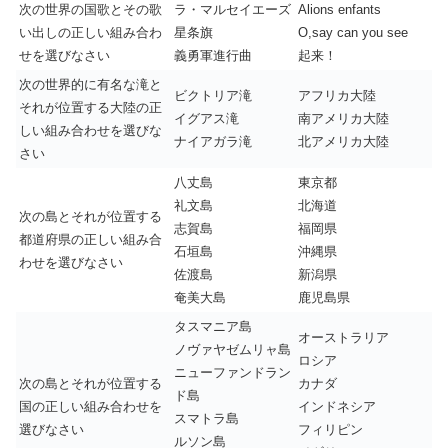
次の世界の国歌とその歌
ラ・マルセイエーズ
Alions enfants
い出しの正しい組み合わ
星条旗
O,say can you see
せを選びなさい
義勇軍進行曲
起来！
次の世界的に有名な滝と
ビクトリア滝
アフリカ大陸
それが位置する大陸の正
イグアス滝
南アメリカ大陸
しい組み合わせを選びな
ナイアガラ滝
北アメリカ大陸
さい
八丈島
東京都
礼文島
北海道
次の島とそれが位置する
志賀島
福岡県
都道府県の正しい組み合
石垣島
沖縄県
わせを選びなさい
佐渡島
新潟県
奄美大島
鹿児島県
タスマニア島
オーストラリア
ノヴァヤゼムリャ島
ロシア
ニューファンドラン
次の島とそれが位置する
カナダ
ド島
国の正しい組み合わせを
インドネシア
スマトラ島
選びなさい
フィリピン
ルソン島