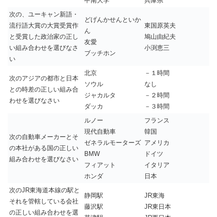
甲南大学
兵庫県
次の、ユーキャン新語・
どげんかせんといか
流行語大賞の大賞受賞作
東国原英夫
ん
と受賞した政治家の正し
鳩山由紀夫
友愛
い組み合わせを選びなさ
小渕恵三
ブッチホン
い
北京
－１時間
次のアジアの都市と日本
ソウル
なし
との時差の正しい組み合
ジャカルタ
－２時間
わせを選びなさい
ダッカ
－３時間
ルノー
フランス
現代自動車
韓国
次の自動車メーカーとそ
ゼネラルモーターズ
アメリカ
の本社がある国の正しい
BMW
ドイツ
組み合わせを選びなさい
フィアット
イタリア
ホンダ
日本
次のJR東海道本線の駅と
静岡駅
JR東海
それを管轄している会社
藤沢駅
JR東日本
の正しい組み合わせを選