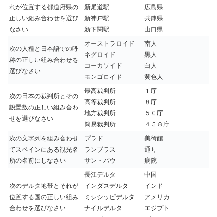
れが位置する都道府県の
新尾道駅
広島県
正しい組み合わせを選び
新神戸駅
兵庫県
なさい
新下関駅
山口県
オーストラロイド
南人
次の人種と日本語での呼
ネグロイド
黒人
称の正しい組み合わせを
コーカソイド
白人
選びなさい
モンゴロイド
黄色人
最高裁判所
１庁
次の日本の裁判所とその
高等裁判所
８庁
設置数の正しい組み合わ
地方裁判所
５０庁
せを選びなさい
簡易裁判所
４３８庁
次の文字列を組み合わせ
プラド
美術館
てスペインにある観光名
ランブラス
通り
所の名前にしなさい
サン・パウ
病院
長江デルタ
中国
次のデルタ地帯とそれが
インダスデルタ
インド
位置する国の正しい組み
ミシシッピデルタ
アメリカ
合わせを選びなさい
ナイルデルタ
エジプト