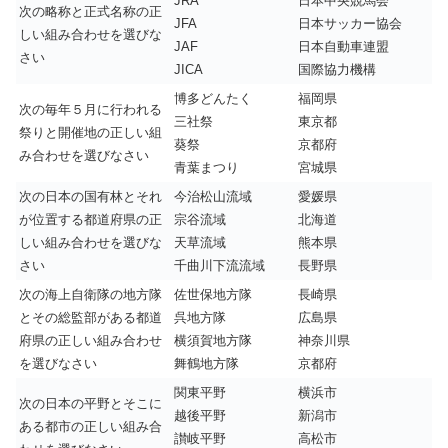
JRA
日本中央競馬会
次の略称と正式名称の正
JFA
日本サッカー協会
しい組み合わせを選びな
JAF
日本自動車連盟
さい
JICA
国際協力機構
博多どんたく
福岡県
次の毎年５月に行われる
三社祭
東京都
祭りと開催地の正しい組
葵祭
京都府
み合わせを選びなさい
青葉まつり
宮城県
次の日本の国有林とそれ
今治松山流域
愛媛県
が位置する都道府県の正
宗谷流域
北海道
しい組み合わせを選びな
天草流域
熊本県
さい
千曲川下流流域
長野県
次の海上自衛隊の地方隊
佐世保地方隊
長崎県
とその総監部がある都道
呉地方隊
広島県
府県の正しい組み合わせ
横須賀地方隊
神奈川県
を選びなさい
舞鶴地方隊
京都府
関東平野
横浜市
次の日本の平野とそこに
越後平野
新潟市
ある都市の正しい組み合
讃岐平野
高松市