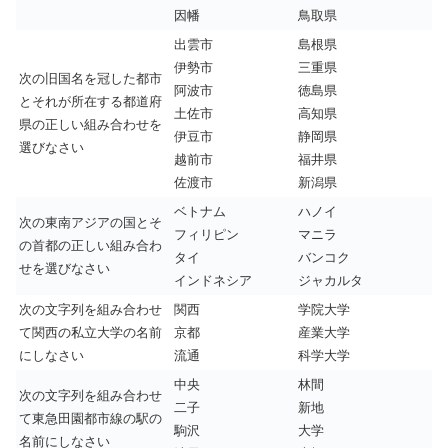
因幡
鳥取県
出雲市
島根県
伊勢市
三重県
次の旧国名を冠した都市
阿波市
徳島県
とそれが所在する都道府
土佐市
高知県
県の正しい組み合わせを
伊豆市
静岡県
選びなさい
越前市
福井県
佐渡市
新潟県
ベトナム
ハノイ
次の東南アジアの国とそ
フィリピン
マニラ
の首都の正しい組み合わ
タイ
バンコク
せを選びなさい
インドネシア
ジャカルタ
次の文字列を組み合わせ
関西
学院大学
て関西の私立大学の名前
京都
産業大学
にしなさい
流通
科学大学
中央
林間
次の文字列を組み合わせ
二子
新地
て東急田園都市線の駅の
駒沢
大学
名前にしなさい