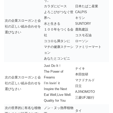
う。
カラダにピース
日本たばこ産業
よろこびがつなぐ世
CALPIS
界へ
キリン
次の企業スローガンと会
水と生きる
SUNTORY
社の正しい組み合わせを
１００年をつくる会
鹿島建設
選びなさい
社
コスモ石油
ココロも満タンに
ローソン
マチの健康ステーシ
ファミリーマート
ョン
あなたとコンビニ
Just Do It！
ナイキ
The Power of
本田技研
次の企業スローガンと会
Freams
マクドナルド
社の正しい組み合わせを
I’m lovin’ it
日立
選びなさい
Inspire the Next
AJINOMOTO
Eat Well,Live Well.
三菱UFJ銀行
Quality for You
次の世界的に有名な植物
ノン・ヌッ熱帯植物
タイ