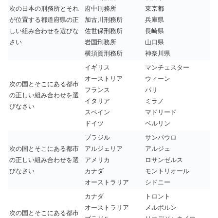
次の日本の刑務所とそれ
府中刑務所
東京都
が位置する都道府県の正
加古川刑務所
兵庫県
しい組み合わせを選びな
佐世保刑務所
長崎県
さい
岩国刑務所
山口県
横須賀刑務所
神奈川県
イギリス
マンチェスター
オーストリア
ウィーン
次の国とそこにある都市
フランス
パリ
の正しい組み合わせを選
イタリア
ミラノ
びなさい
スペイン
マドリード
ドイツ
ベルリン
ブラジル
サンパウロ
次の国とそこにある都市
アルジェリア
アルジェ
の正しい組み合わせを選
アメリカ
ロサンゼルス
びなさい
カナダ
モントリオール
オーストラリア
シドニー
カナダ
トロント
オーストラリア
メルボルン
次の国とそこにある都市