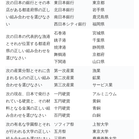
次の日本の銀行とその本
東日本銀行
東京都
店がある都道府県の正し
北日本銀行
岩手県
い組み合わせを選びなさ
南日本銀行
鹿児島県
い
西日本シティ銀行
福岡県
石巻港
宮城県
次の日本の代表的な漁港
銚子港
千葉県
とそれが位置する都道府
焼津港
静岡県
県の正しい組み合わせを
舞鶴港
京都府
選びなさい
下関港
山口県
次の産業分類とそれに含
第一次産業
漁業
まれるものの正しい組み
第二次産業
鉱業
合わせを選びなさい
第三次産業
サービス業
次の現在、日本で発行さ
一円硬貨
アルミニウム
れている硬貨と、その材
五円硬貨
黄銅
料となる金属の正しい組
十円硬貨
青銅
み合わせを選びなさい
百円硬貨
白銅
次の有名な学園祭とそれ
ソフィア祭
上智大学
が行われる大学の正しい
五月祭
東京大学
組み合わせを選びなさい
三田祭
慶應義塾大学