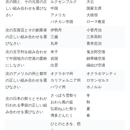
次の国と、その元首の正
ルクセンブルク
大公
しい組み合わせを選びな
中国
国家主席
さい
アメリカ
大統領
バチカン市国
ローマ教皇
次の百貨店とその創業者
伊勢丹
小菅丹治
の正しい組み合わせを選
三越
三井高利
びなさい
丸井
青井忠治
次の文字列を組み合わせ
米子
鬼太郎空港
て中国地方の空港の愛称
岩国
錦帯橋空港
にしなさい
出雲
縁結び空港
次のアメリカの州と都市
オクラホマ州
オクラホマシティ
の正しい組み合わせを選
カリフォルニア州
ロサンゼルス
びなさい
ハワイ州
ホノルル
さっぽろ雪祭り
冬
次の日本の祭りとそれが
おわら風の盆
秋
行われる季節の正しい組
弘前ねぷた祭り
夏
み合わせを選びなさい
博多どんたく
春
ひとのときを、想