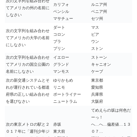
次の文字列を組み合わせ
カリフォ
ルニア州
てアメリカの州の名前に
ペンシル
ベニア州
しなさい
マサチュー
セツ州
ダート
マス
次の文字列を組み合わせ
コロン
ビア
てアメリカの大学の名前
ブラ
ウン
にしなさい
プリン
ストン
次の文字列を組み合わせ
イエロー
ストーン
てアメリカの国立公園の
グランド
キャニオン
名前にしなさい
マンモス
ケーブ
次の新交通システムとそ
ゆりかもめ
東京都
れが運行されている都道
リニモ
愛知県
府県の正しい組み合わせ
ポートライナー
兵庫県
を選びなさい
ニュートラム
大阪府
てめえらの坂は何色だ
ーっ！
次の東京メトロの駅と２
赤坂
へ…へ…偏差値…１３
０１７年に「週刊少年ジ
東大前
０７…