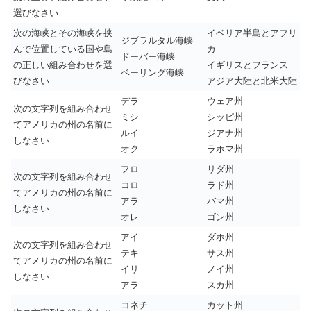
選びなさい
次の海峡とその海峡を挟
イベリア半島とアフリ
ジブラルタル海峡
んで位置している国や島
カ
ドーバー海峡
の正しい組み合わせを選
イギリスとフランス
ベーリング海峡
びなさい
アジア大陸と北米大陸
デラ
ウェア州
次の文字列を組み合わせ
ミシ
シッピ州
てアメリカの州の名前に
ルイ
ジアナ州
しなさい
オク
ラホマ州
フロ
リダ州
次の文字列を組み合わせ
コロ
ラド州
てアメリカの州の名前に
アラ
バマ州
しなさい
オレ
ゴン州
アイ
ダホ州
次の文字列を組み合わせ
テキ
サス州
てアメリカの州の名前に
イリ
ノイ州
しなさい
アラ
スカ州
コネチ
カット州