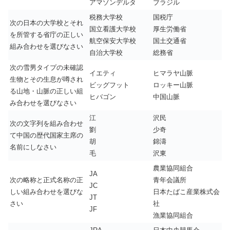
アマゾンデルタ
ブラジル
税務大学校
国税庁
次の日本の大学校とそれ
国立看護大学校
厚生労働省
を所管する省庁の正しい
航空保安大学校
国土交通省
組み合わせを選びなさい
自治大学校
総務省
次の雪男タイプの未確認
イエティ
ヒマラヤ山脈
生物とその生息が噂され
ビッグフット
ロッキー山脈
る山地・山脈の正しい組
ヒバゴン
中国山脈
み合わせを選びなさい
江
沢民
次の文字列を組み合わせ
劉
少奇
て中国の歴代国家主席の
胡
錦濤
名前にしなさい
毛
沢東
農業協同組合
JA
次の略称と正式名称の正
青年会議所
JC
しい組み合わせを選びな
日本たばこ産業株式会
JT
さい
社
JF
漁業協同組合