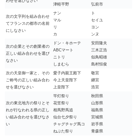
わせを選びなさい
津軽平野
弘前市
ナン
ト
次の文字列を組み合わせ
マル
セイユ
てフランスの都市の名前
リ
ヨン
にしなさい
カ
ンヌ
ドン・キホーテ
安田隆夫
次の企業とその創業者の
ABCマート
三木正浩
正しい組み合わせを選び
ニトリ
似鳥昭雄
なさい
しまむら
島村恒俊
次の天皇御一家と、その
愛子内親王殿下
敬宮
ご称号の正しい組み合わ
今上天皇陛下
継宮
せを選びなさい
上皇陛下
浩宮
竿灯祭り
秋田県
次の東北地方の祭りとそ
花笠祭り
山形県
れが行なわれる県の正し
相馬野馬追
福島県
い組み合わせを選びなさ
仙台七夕祭り
宮城県
い
チャグチャグ馬コ
岩手県
ねぶた祭り
青森県