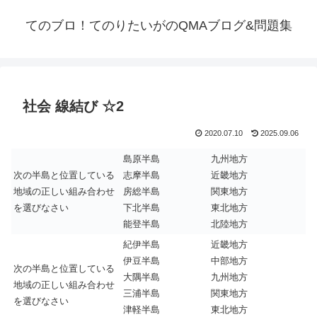
てのブロ！てのりたいがのQMAブログ&問題集
社会 線結び ☆2
2020.07.10
2025.09.06
島原半島
九州地方
次の半島と位置している
志摩半島
近畿地方
地域の正しい組み合わせ
房総半島
関東地方
を選びなさい
下北半島
東北地方
能登半島
北陸地方
紀伊半島
近畿地方
伊豆半島
中部地方
次の半島と位置している
大隅半島
九州地方
地域の正しい組み合わせ
三浦半島
関東地方
を選びなさい
津軽半島
東北地方