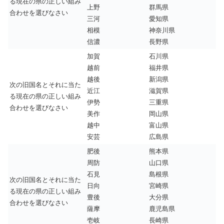
る現在の県の正しい組み
上野
群馬県
合わせを選びなさい
三河
愛知県
相模
神奈川県
信濃
長野県
加賀
石川県
越前
福井県
越後
新潟県
次の旧国名とそれに当た
近江
滋賀県
る現在の県の正しい組み
伊勢
三重県
合わせを選びなさい
美作
岡山県
越中
富山県
安芸
広島県
肥後
熊本県
周防
山口県
石見
島根県
次の旧国名とそれに当た
日向
宮崎県
る現在の県の正しい組み
豊後
大分県
合わせを選びなさい
薩摩
鹿児島県
壱岐
長崎県