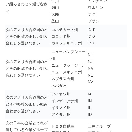
仁川
インチョン
い組み合わせを選びなさ
蔚山
ウルサン
い
大邸
テグ
釜山
プサン
次のアメリカ合衆国の州
コネチカット州
ＣＴ
とその略称の正しい組み
コロラド州
ＣＯ
合わせを選びなさい
カリフォルニア州
ＣＡ
ニューハンプシャー
NH
州
次のアメリカ合衆国の州
NJ
ニュージャージー州
とその略称の正しい組み
NM
ニューメキシコ州
合わせを選びなさい
NE
ネブラスカ州
NV
ネバダ州
アイオワ州
IA
次のアメリカ合衆国の州
インディアナ州
IN
とその略称の正しい組み
イリノイ州
IL
合わせを選びなさい
アイダホ州
ID
次の日本の企業とそれが
トヨタ自動車
三井グループ
属している企業グループ