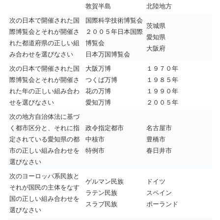
敦賀半島
北陸地方
次の日本で開催された国
国際科学技術博覧会
茨城県
際博覧会とそれが開催さ
２００５年日本国際
愛知県
れた都道府県の正しい組
博覧会
大阪府
み合わせを選びなさい
日本万国博覧会
次の日本で開催された国
大阪万博
１９７０年
際博覧会とそれが開催さ
つくば万博
１９８５年
れた年の正しい組み合わ
花の万博
１９９０年
せを選びなさい
愛知万博
２００５年
次の地方自治体法に基づ
く都市区分と、それに指
政令指定都市
名古屋市
定されている愛知県の都
中核市
豊橋市
市の正しい組み合わせを
特例市
春日井市
選びなさい
次のヨーロッパ系民族と
ゲルマン民族
ドイツ
それが国民の主体をなす
ラテン民族
スペイン
国の正しい組み合わせを
スラブ民族
ポーランド
選びなさい