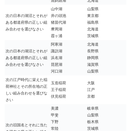
屈斜路湖
北海道
山中湖
山梨県
次の日本の湖沼とそれが
井の頭池
東京都
ある都道府県の正しい組
猪苗代湖
福島県
み合わせを選びなさい
摩周湖
北海道
霞ヶ浦
茨城県
阿寒湖
北海道
次の日本の湖沼とそれが
諏訪湖
長野県
ある都道府県の正しい組
浜名湖
静岡県
み合わせを選びなさい
琵琶湖
滋賀県
河口湖
山梨県
次の江戸時代に栄えた稲
玉造稲荷
大阪
荷神社とその所在地の正
王子稲荷
江戸
しい組み合わせを選びな
伏見稲荷
京都
さい
美濃
岐阜県
甲斐
山梨県
下野
栃木県
次の旧国名とそれに当た
常陸
茨城県