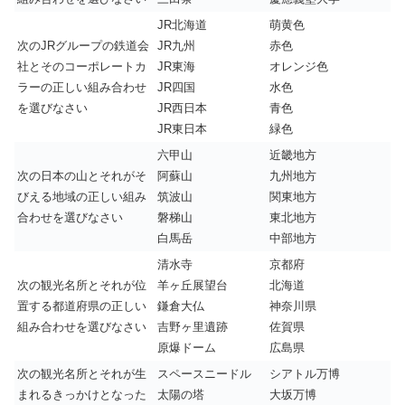
JR北海道
萌黄色
次のJRグループの鉄道会
JR九州
赤色
社とそのコーポレートカ
JR東海
オレンジ色
ラーの正しい組み合わせ
JR四国
水色
を選びなさい
JR西日本
青色
JR東日本
緑色
六甲山
近畿地方
次の日本の山とそれがそ
阿蘇山
九州地方
びえる地域の正しい組み
筑波山
関東地方
合わせを選びなさい
磐梯山
東北地方
白馬岳
中部地方
清水寺
京都府
次の観光名所とそれが位
羊ヶ丘展望台
北海道
置する都道府県の正しい
鎌倉大仏
神奈川県
組み合わせを選びなさい
吉野ヶ里遺跡
佐賀県
原爆ドーム
広島県
次の観光名所とそれが生
スペースニードル
シアトル万博
まれるきっかけとなった
太陽の塔
大坂万博