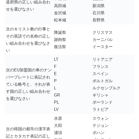
道府県の正しい組み合わ
高田城
新潟県
せを選びなさい
金沢城
石川県
松本城
長野県
次のキリスト教の行事と
降誕祭
クリスマス
その英語での名称の正し
謝肉祭
カーニバル
い組み合わせを選びなさ
復活祭
イースター
い
LT
リトアニア
F
フランス
次のEU加盟国の車のナン
E
スペイン
バープレートに表記され
P
ポルトガル
ている略号と、それが表
L
ルクセンブルク
す国の正しい組み合わせ
GR
ギリシャ
を選びなさい
PL
ポーランド
LV
ラトビア
水原
スウォン
大田
テジョン
次の韓国の都市の漢字表
浦項
ポハン
記とカタカナ表記の正し