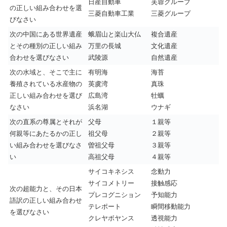
日産自動車
芙蓉グループ
の正しい組み合わせを選
三菱自動車工業
三菱グループ
びなさい
次の中国にある世界遺産
蛾眉山と楽山大仏
複合遺産
とその種別の正しい組み
万里の長城
文化遺産
合わせを選びなさい
武陵源
自然遺産
次の水域と、そこで主に
有明海
海苔
養殖されている水産物の
英虞湾
真珠
正しい組み合わせを選び
広島湾
牡蠣
なさい
浜名湖
ウナギ
次の直系の尊属とそれが
父母
１親等
何親等にあたるかの正し
祖父母
２親等
い組み合わせを選びなさ
曽祖父母
３親等
い
高祖父母
４親等
サイコキネシス
念動力
サイコメトリー
接触感応
次の超能力と、その日本
プレコグニション
予知能力
語訳の正しい組み合わせ
テレポート
瞬間移動能力
を選びなさい
クレヤボヤンス
透視能力