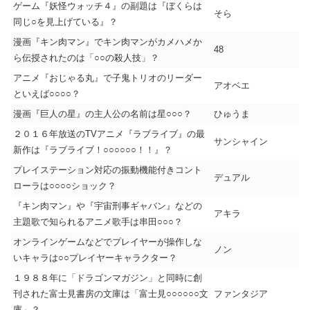
ゲーム『妖怪ウォッチ４』の副題は『ぼくらは
そら
同じ○を見上げている』？
漫画『キン肉マン』でキン肉マンがカメハメか
48
ら伝授されたのは「○○の殺人技」？
アニメ『おじゃる丸』で子鬼トリオのリーダー
アオベエ
といえば○○○○？
漫画『巨人の星』の主人公の名前は星○○○？
ひゅうま
２０１６年放送のTVアニメ『ラブライブ』の最
サンシャイン
新作は『ラブライブ！○○○○○○！！』？
プレイステーション対応の振動機能付きコント
デュアル
ローラは○○○○ショック？
『キン肉マン』や『宇宙刑事ギャバン』などの
アキラ
主題歌で知られるアニメ歌手は串田○○○？
オンラインゲームなどでプレイヤーが操作しな
ノン
いキャラは○○プレイヤーキャラクター？
１９８８年に「ドラゴンマガジン」と同時に創
刊された富士見書房の文庫は「富士見○○○○○○文
ファンタジア
庫」？