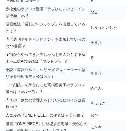
┗妹の名前は何子？
Ｐ
赤松健のラブコメ漫画『ラブひな』のヒロイン
なる
は成瀬川○○？
漫画雑誌「週刊少年ジャンプ」を出版している
しゅうえいしゃ
のは？
┗「週刊少年チャンピオン」を出版しているの
あきた
は○○書店？
宇宙からやってきた赤ちゃんを主人公とする藤
Ｂ
子不二雄Aの漫画は『ウルトラ○』？
小説『涼宮ハルヒ』シリーズでストーリーの語
キョン
り役を務める主人公は○○○？
「一刻館」を舞台にした高橋留美子のラブコメ
めぞん
漫画は『○○○一刻』？
┗その一刻館の管理人をしているヒロインは音
きょうこ
無○○？
人気漫画『ONE PIECE』の作者は○○英一郎？
おだ
漫画『ONE PIECE』に登場する海賊「麦わらの
モンキー
一味」の船長は○○○○・D・ルフィ？