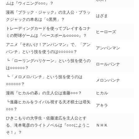
ムは『ウィニング○○○』？
漫画『ブラック・ジャック』の主人公・ブラッ
はざま
クジャックの本名は「○黒男」？
トレーディングカードを使ってプレイするコナ
ヒーローズ
ミの野球ゲームは『ベースボール○○○○○』？
アニメ『それいけ！アンパンマン』で、「アン
アンパンマン
パンチ」という技を使うのは○○○○○○？
┗「ローリングハリケーン」という技を使うの
ロールパンナ
は○○○○○○？
┗「メロメロパンチ」という技を使うのは
メロンパンナ
○○○○○○？
漫画『ヒカルの碁』の主人公は進藤○○○？
ヒカル
┗進藤ヒカルをライバル視する天才棋士は塔矢
アキラ
○○○？
ひきこもりの大学生・佐藤達広を主人公とす
る、滝本竜彦のライトノベルは『○○○にようこ
ＮＨＫ
そ！』？