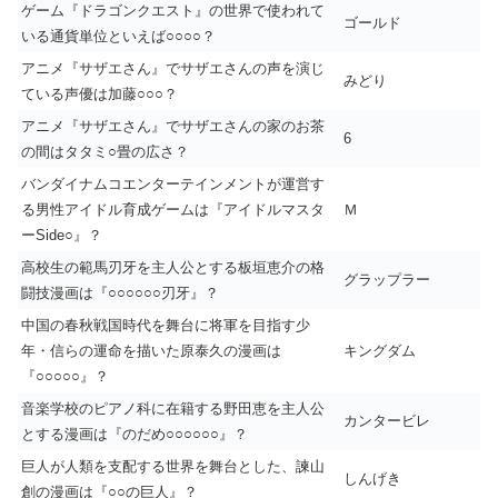
ゲーム『ドラゴンクエスト』の世界で使われて
ゴールド
いる通貨単位といえば○○○○？
アニメ『サザエさん』でサザエさんの声を演じ
みどり
ている声優は加藤○○○？
アニメ『サザエさん』でサザエさんの家のお茶
6
の間はタタミ○畳の広さ？
バンダイナムコエンターテインメントが運営す
る男性アイドル育成ゲームは『アイドルマスタ
Ｍ
ーSide○』？
高校生の範馬刃牙を主人公とする板垣恵介の格
グラップラー
闘技漫画は『○○○○○○刃牙』？
中国の春秋戦国時代を舞台に将軍を目指す少
年・信らの運命を描いた原泰久の漫画は
キングダム
『○○○○○』？
音楽学校のピアノ科に在籍する野田恵を主人公
カンタービレ
とする漫画は『のだめ○○○○○○』？
巨人が人類を支配する世界を舞台とした、諫山
しんげき
創の漫画は『○○の巨人』？