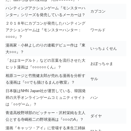
ハンティングアクションゲーム『モンスターハ
カプコン
ンター』シリーズを発売しているメーカーは？
２０１８年にカプコンが発売したハンティング
アクションゲームは『モンスターハンター：
ワールド
○○○○』？
漫画家・小林よしのりの連載デビュー作は『東
いっちょくせん
大○○○』？
「おはヨーグルト」などの言葉を流行させた大
おぼっちゃま
ヒット漫画は『○○○○○○くん』？
相原コージと竹熊健太郎が売れる漫画を分析す
サル
る漫画は『○○でも描けるまんが教室』？
日本版はNHN Japan社が運営している、韓国発
祥の大手オンラインゲームコミュニティサイト
ハン
は「○○ゲーム」？
青道高校野球部のピッチャー・沢村栄純を主人
ダイヤ
公とする寺嶋裕二の野球漫画は『○○○のA』？
漫画『キャッツ・アイ』に登場する来生三姉妹