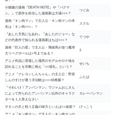
小畑健の漫画『DEATH NOTE』や『バクマ
つぐみ
ン。』で原作を担当した漫画家は大場○○○？
漫画『キン肉マン』で主人公・キン肉マンの本
スグル
名は「キン肉○○○」？
『あした天気になあれ』『あしたのジョー』な
てつや
どの代表作で知られる漫画家はちば○○○？
漫画『巨人の星』で主人公・飛雄馬が放つ魔球
3
大リーグボールは○号まである？
アニメ作品に登場した場所のモデルやロケ地を
せいち
訪れることを宗教に例え「○○巡礼」という？
アニメ『クレヨンしんちゃん』の主人公・野原
ふたば
しんのすけが通う洋治験は○○○幼稚園？
『それいけ！アンパンマン』でジャムおじさん
によって作られたアンパンマン以外のキャラク
カレーパンマン
ターを１人答えなさい
サタンの爪と戦う正義の味方といえば○○仮面？
げっこう
アニメ『キン肉マン』で主人公・キン肉マンの