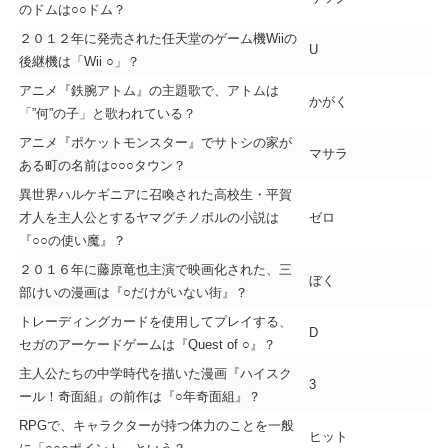
のドムは○○ドム？
２０１２年に発売された任天堂のゲーム機Wiiの
U
後継機は「Wii ○」？
アニメ『鉄腕アトム』の主題歌で、アトムは
かがく
「”何”の子」と歌われている？
アニメ『ポケットモンスター』でサトシの家が
マサラ
ある町の名前は○○○タウン？
異世界ハルケギニアに召喚された高校生・平賀
才人を主人公とするヤマグチノボルの小説は
ゼロ
『○○の使い魔』？
２０１６年に藤原竜也主演で映画化された、三
ぼく
部けいの漫画は『○だけがいない街』？
トレーディングカードを使用してプレイする、
D
セガのアーケードゲームは『Quest of ○』？
主人公たちの中学時代を描いた漫画『ハイスク
3
ール！奇面組』の前作は『○年奇面組』？
RPGで、キャラクターが持つ体力のことを一般
ヒット