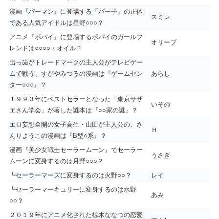
漫画『パーマン』に登場する「パー子」の正体
スミレ
である人気アイドルは星野○○○？
アニメ『ポパイ』に登場するポパイのガールフ
オリーブ
レンドは○○○○・オイル？
出っ歯がトレードマークの主人公がテレビゲー
ムで戦う、すがやみつるの漫画は『ゲームセン
あらし
ター○○○』？
１９９３年にベストセラーとなった「東京サザ
いその
エさん学会」が著した謎本は『○○家の謎』？
エロ妄想全開の女子高生・山田が主人公の、さ
Ｈ
んりようこの漫画は『B型○系』？
漫画『美少女戦士セーラームーン』でセーラー
うさぎ
ムーンに変身するのは月野○○○？
┗セーラーマーズに変身するのは火野○○？
レイ
┗セーラーマーキュリーに変身するのは水野
あみ
○○？
２０１９年にアニメ化された椋木ななつの恋愛