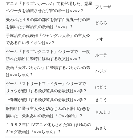
アニメ『ドラゴンボールZ』で初登場した、惑星
フリーザ
ベジータを消滅させた宇宙の帝王は○○○○？
失われた４８の体の部位を探す百鬼丸一行の旅
どろろ
を描いた手塚治虫の漫画は『○○○』？
手塚治虫の代表作『ジャングル大帝』の主人公
レオ
である白いライオンは○○？
ゲーム『ドラゴンクエスト』シリーズで、一度
ルーラ
訪れた場所に瞬時に移動する呪文は○○○？
漫画『天才バカボン』に登場するバカボンの弟
ハジメ
は○○○ちゃん？
ゲーム『ストリートファイター』シリーズで、
はどう
リュウが使用する飛び道具の必殺技は○○拳？
┗春麗が使用する飛び道具の必殺技は○○拳？
きこう
服飾科に通う主人公と幼なじみの不器用な恋を
きんじょ
描いた、矢沢あいの漫画は『ご○○物語』？
１９８２年にTVアニメ化もされた室山まゆみの
あさり
ギャグ漫画は『○○○ちゃん』？