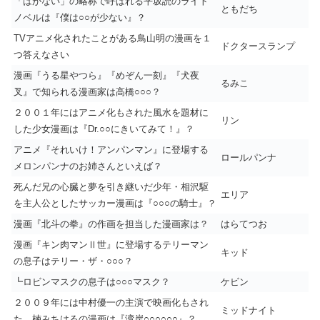
「はがない」の略称で呼ばれる平坂読のライト
ともだち
ノベルは『僕は○○が少ない』？
TVアニメ化されたことがある鳥山明の漫画を１
ドクタースランプ
つ答えなさい
漫画『うる星やつら』『めぞん一刻』『犬夜
るみこ
叉』で知られる漫画家は高橋○○○？
２００１年にはアニメ化もされた風水を題材に
リン
した少女漫画は『Dr.○○にきいてみて！』？
アニメ『それいけ！アンパンマン』に登場する
ロールパンナ
メロンパンナのお姉さんといえば？
死んだ兄の心臓と夢を引き継いだ少年・相沢駆
エリア
を主人公としたサッカー漫画は『○○○の騎士』？
漫画『北斗の拳』の作画を担当した漫画家は？
はらてつお
漫画『キン肉マンⅡ世』に登場するテリーマン
キッド
の息子はテリー・ザ・○○○？
┗ロビンマスクの息子は○○○マスク？
ケビン
２００９年には中村優一の主演で映画化もされ
ミッドナイト
た、楠みちはるの漫画は『湾岸○○○○○○』？