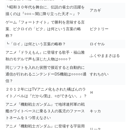
┗昭和３０年代を舞台に、伝説の雀士の活躍を
アカギ
描くのは『○○○～闇に降り立った天才～』？
ゲーム『フォートナイト』で勝利を意味する言
葉、ビクロイの「ビク」は何という言葉の略
ビクトリー
称？
┗「ロイ」は何という言葉の略称？
ロイヤル
アニメ『ドラえもん』に登場する歌手・福山雅
ふくやままさはる
秋のモデルで声も演じた人物は○○○○？
同じソフトを入れた状態で接近すると自動的に
通信が行われるニンテンドーDS機能は○○○○○通
すれちがい
信？
２０１２年にはTVアニメ化もされた橘ばんのラ
Ｈ
イトノベルは『だから僕は、○ができない。』？
アニメ『機動戦士ガンダム』で地球連邦軍の戦
艦ホワイトベースに乗る３人の孤児のファース
キッカ
トネームを１つ答えなさい
アニメ『機動戦士ガンダム』に登場する宇宙用
リック