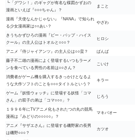
┗「グワシ！」のギャグが有名な楳図かずおの
まこと
漫画といえば『○○○ちゃん』？
漫画『天使なんかじゃない』『NANA』で知られ
やざわ
る少女漫画家は○○あい？
きうちかずひろの漫画『ビー・バップ・ハイス
ヒロシ
クール』の主人公はトオルと○○○？
アニメ『侍ジャイアンツ』の主人公は○○蛮？
ばんば
藤子不二雄の漫画によく登場するいつもラーメ
こいけ
ンを食べている男性の名前は○○さん？
消費者がゲーム機を購入するきっかけとなるよ
キラー
うな大作ソフトのことを○○○タイトルという？
ゲーム『妖怪ウォッチ』に登場する妖怪「コマ
じろう
さん」の双子の弟は「コマ○○○」？
１９９６年にTVアニメ化もされたつの丸の競馬
マキバオー
漫画は『みどりの○○○○○』？
アニメ『サザエさん』に登場する磯野家の長男
カツオ
は磯野○○○？