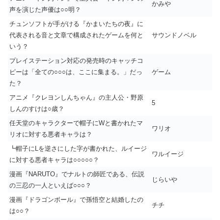
かみや
声を演じた声優は○○明？
チュンソフトが手がける『かまいたちの夜』に
代表される音と文章で構成されたゲームを何と
サウンドノベル
いう？
プレイステーション対応の発売時のキャッチコ
ピーは「全ての○○○は、ここに集まる。」だっ
ゲーム
た？
アニメ『クレヨンしんちゃん』の主人公・野原
5
しんのすけは○歳？
任天堂のキャラクターで帽子にWと書かれたマ
ワリオ
リオに対する悪者キャラは？
┗帽子にLを逆さにした字が書かれた、ルイージ
ワルイージ
に対する悪者キャラは○○○○○？
漫画『NARUTO』でナルトの師匠である、伝説
じらいや
の三忍の一人といえば○○○？
漫画『ドラゴンボール』で孫悟空と結婚したの
チチ
は○○？