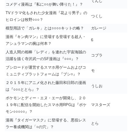
てんし
コメディ漫画は『私に○○が舞い降りた！』？
TVドラマ化もされた少女漫画『花より男子』の
つくし
ヒロインは牧野○○○？
模型用語で「ガレキ」とは○○○○キットの略？
ガレージ
漫画『キン肉マン』に登場する登場する超人・
6
アシュラマンの腕は何本？
人造人間の相棒「レディ」を連れた宇宙海賊の
コブラ
活躍を描く寺沢武一のSF漫画は『○○○』？
ブシロードが運営するスマホ用ゲームおよびコ
モ
ミュニティプラットフォームは『ブシ○』？
２０１５年にアニメ化された藤田和日郎の漫画
うしお
は『○○○ととら』？
ポケモンとディー・エヌ・エーが開発し、２０
１９年に配信を開始したスマホ用RPGは『ポケ
マスターズ
モン○○○○○』？
漫画『タイガーマスク』に登場する、悪役レス
とら
ラー養成機関は「○の穴」？