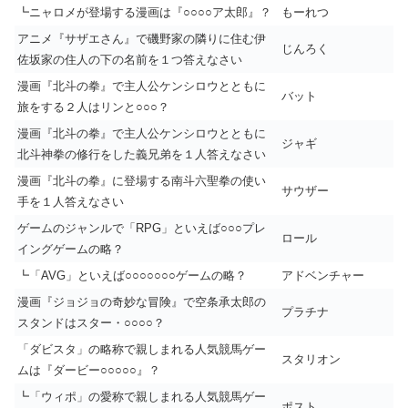
┗ニャロメが登場する漫画は『○○○○ア太郎』？
もーれつ
アニメ『サザエさん』で磯野家の隣りに住む伊
じんろく
佐坂家の住人の下の名前を１つ答えなさい
漫画『北斗の拳』で主人公ケンシロウとともに
バット
旅をする２人はリンと○○○？
漫画『北斗の拳』で主人公ケンシロウとともに
ジャギ
北斗神拳の修行をした義兄弟を１人答えなさい
漫画『北斗の拳』に登場する南斗六聖拳の使い
サウザー
手を１人答えなさい
ゲームのジャンルで「RPG」といえば○○○プレ
ロール
イングゲームの略？
┗「AVG」といえば○○○○○○○ゲームの略？
アドベンチャー
漫画『ジョジョの奇妙な冒険』で空条承太郎の
プラチナ
スタンドはスター・○○○○？
「ダビスタ」の略称で親しまれる人気競馬ゲー
スタリオン
ムは『ダービー○○○○○』？
┗「ウィポ」の愛称で親しまれる人気競馬ゲー
ポスト