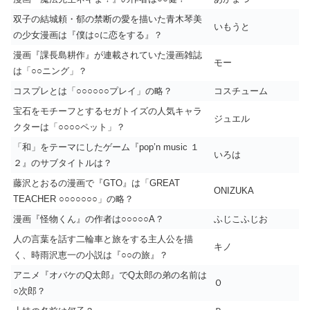
双子の結城頼・郁の禁断の愛を描いた青木琴美
いもうと
の少女漫画は『僕は○に恋をする』？
漫画『課長島耕作』が連載されていた漫画雑誌
モー
は「○○ニング」？
コスプレとは「○○○○○○プレイ」の略？
コスチューム
宝石をモチーフとするセガトイズの人気キャラ
ジュエル
クターは「○○○○ペット」？
「和」をテーマにしたゲーム『pop’n music １
いろは
２』のサブタイトルは？
藤沢とおるの漫画で『GTO』は「GREAT
ONIZUKA
TEACHER ○○○○○○○」の略？
漫画『怪物くん』の作者は○○○○○A？
ふじこふじお
人の言葉を話す二輪車と旅をする主人公を描
キノ
く、時雨沢恵一の小説は『○○の旅』？
アニメ『オバケのQ太郎』でQ太郎の弟の名前は
Ｏ
○次郎？