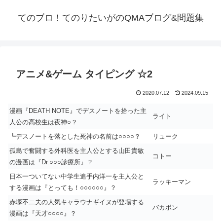
てのブロ！てのりたいがのQMAブログ&問題集
アニメ&ゲーム タイピング ☆2
2020.07.12
2024.09.15
漫画『DEATH NOTE』でデスノートを拾った主
ライト
人公の高校生は夜神○？
┗デスノートを落とした死神の名前は○○○○？
リューク
孤島で奮闘する外科医を主人公とする山田貴敏
コトー
の漫画は『Dr.○○○診療所』？
日本一ついてない中学生追手内洋一を主人公と
ラッキーマン
する漫画は『とっても！○○○○○○』？
赤塚不二夫の人気キャラウナギイヌが登場する
バカボン
漫画は『天才○○○○』？