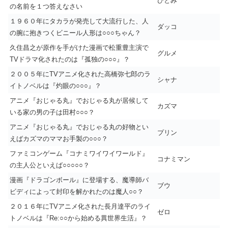
ひとみ
の名前を１つ答えなさい
１９６０年にタカラが発売して大流行した、人
ダッコ
の腕に抱きつくビニール人形は○○○ちゃん？
久住昌之が原作を手がけた漫画で松重豊主演で
グルメ
TVドラマ化されたのは『孤独の○○○』？
２００５年にTVアニメ化された高橋弥七郎のラ
シャナ
イトノベルは『灼眼の○○○』？
アニメ『おじゃる丸』でおじゃる丸が居候して
カズマ
いる家の男の子は田村○○○？
アニメ『おじゃる丸』でおじゃる丸の好物とい
プリン
えばカズマのママお手製の○○○？
ファミコンゲーム『コナミワイワイワールド』
コナミマン
の主人公といえば○○○○○？
漫画『ドラゴンボール』に登場する、魔導師バ
ブウ
ビディによって封印を解かれたのは魔人○○？
２０１６年にTVアニメ化された長月達平のライ
ゼロ
トノベルは『Re:○○から始める異世界生活』？