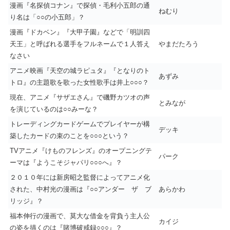
漫画『名探偵コナン』で探偵・毛利小五郎の通
ねむり
り名は「○○の小五郎」？
漫画『ドカベン』『大甲子園』などで「明訓四
天王」と呼ばれる選手をフルネームで１人答え
やまだたろう
なさい
アニメ映画『天空の城ラピュタ』『となりのト
あずみ
トロ』の主題歌を歌った女性歌手は井上○○○？
現在、アニメ『サザエさん』で磯野カツオの声
とみなが
を演じているのは○○みーな？
トレーディングカードゲームでプレイヤーが構
デッキ
築したカードの束のことを○○○という？
TVアニメ『けものフレンズ』のオープニングテ
パーク
ーマは『ようこそジャパリ○○○へ』？
２０１０年には新房昭之監督によってアニメ化
された、中村光の漫画は『○○アンダー ザ ブ
あらかわ
リッジ』？
福本伸行の漫画で、莫大な借金を背負う主人公
カイジ
の姿を描くのは『賭博破戒録○○○』？