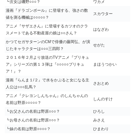
┗次女は磯野○○○？
ワカメ
漫画『ドラゴンボール』に登場する、強さの数
スカウター
値を測る機械は○○○○○？
アニメ『サザエさん』に登場するカツオのクラ
はなざわ
スメートである不動産屋の娘は○○さん？
かつてセガサターンのCMで俳優の藤岡弘、が演
せがた
じたキャラクターは○○○三四郎？
２０１６年２月より放送のTVアニメ『プリキュ
ア』シリーズの第１３弾は『○○○○○プリキュ
まほうつかい
ア！』？
漫画『らんま１/２』で水をかぶると女になる主
さおとめ
人公は○○○乱馬？
アニメ『クレヨンしんちゃん』のしんちゃんの
しんのすけ
名前は野原○○○○○？
┗お父さんの名前は野原○○○？
ひろし
┗お母さんの名前は野原○○○？
みさえ
┗妹の名前は野原○○○○？
ひまわり