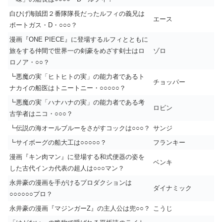
白ひげ海賊団２番隊隊長だったルフィの義兄は
エース
ポートガス・D・○○○？
漫画『ONE PIECE』に登場するルフィとともに
旅をする仲間で世界一の剣豪をめざす剣士はロ
ゾロ
ロノア・○○？
┗悪魔の実「ヒトヒトの実」の能力者であるト
チョッパー
ナカイの船医はトニートニー・○○○○○？
┗悪魔の実「ハナハナの実」の能力者である考
ロビン
古学者はニコ・○○○？
┗伝説の海オールブルーをさがすコックは○○○？
サンジ
┗サイボーグの船大工は○○○○○？
フランキー
漫画『キン肉マン』に登場する和式便器の姿を
ベンキ
した古代インカ代表の超人は○○○マン？
永井豪の漫画を手がけるプロダクションは
ダイナミック
○○○○○○プロ？
永井豪の漫画『マジンガーZ』の主人公は兜○○？
こうじ