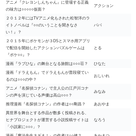
アニメ『クレヨンしんちゃん』に登場する正義
アクション
の味方は○○○○○仮面？
２０１２年にはTVアニメ化もされた松智洋のラ
イトノベルは『○○のいうことを聞きなさ
パパ
い！』？
２０１５年にポケモンが３DSとスマホ用アプリ
で配信を開始したアクションパズルゲームは
とる
『ポケ○○』？
漫画『ラブひな』の舞台となる旅館は○○○荘？
ひなた
漫画『ドラえもん』でドラえもんが普段寝てい
おしいれ
るのは○○○の中？
アニメ『名探偵コナン』で主人公の江戸川コナ
みなみ
ンの声を演じている声優は高山○○○？
推理漫画『名探偵コナン』の作者は○○剛昌？
あおやま
異世界を舞台とする作品が数多く投稿される、
ヒナプロジェクトが運営する小説投稿サイトは
なろう
「小説家に○○○」？
漫画『魔法先生ネギま！』の作者は○○健？
あかまつ