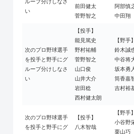
ループ分けしなさ
前田健太
阿部慎
い
菅野智之
中田翔
【投手】
能見篤史
【野手
次のプロ野球選手
野村祐輔
鈴木誠
を投手と野手にグ
菅野智之
中谷将
ループ分けしなさ
山口俊
坂本勇
い
山井大介
筒香嘉
岩田稔
吉村裕
西村健太朗
【野手
次のプロ野球選手
【投手】
小谷野
を投手と野手にグ
八木智哉
栗山巧