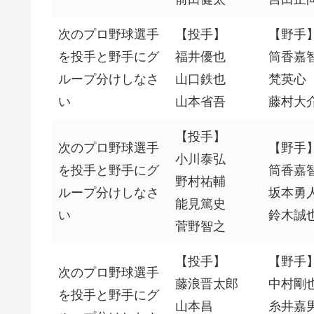
次のプロ野球選手
【投手】
【野手
を投手と野手にグ
福井優也
筒香嘉
ループ分けしなさ
山口鉄也
梵英心
い
山本省吾
藤村大
【投手】
次のプロ野球選手
【野手
小川泰弘
を投手と野手にグ
筒香嘉
野村祐輔
ループ分けしなさ
坂本勇
能見篤史
い
鈴木誠
菅野智之
【投手】
【野手
次のプロ野球選手
藤浪晋太郎
中村剛
を投手と野手にグ
山本昌
糸井嘉