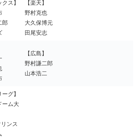
ックス】
【楽天】
布
野村克也
二郎
大久保博元
ズ
田尾安志
】
【広島】
一
野村謙二郎
也
山本浩二
布
リーグ】
ドーム大
マリンス
ム