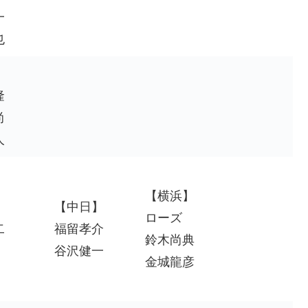
一
也
】
隆
尚
人
【横浜】
】
【中日】
ローズ
二
福留孝介
鈴木尚典
谷沢健一
金城龍彦