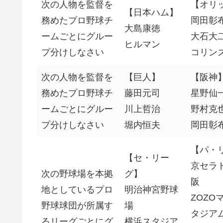
次の人物を監督を
【オリ
【日本ハム】
務めたプロ野球チ
岡田彰
大島康徳
ームごとにグルー
大石大
ヒルマン
プ分けしなさい
コリン
次の人物を監督を
【巨人】
【阪神
務めたプロ野球チ
藤田元司
星野仙
ームごとにグルー
川上哲治
野村克
プ分けしなさい
堀内恒夫
岡田彰
【パ・
【セ・リー
京セラ
次の野球場を本拠
グ】
阪
地としているプロ
明治神宮野球
ZOZO
野球球団が所属す
場
タジア
るリーグごとにグ
横浜スタジア