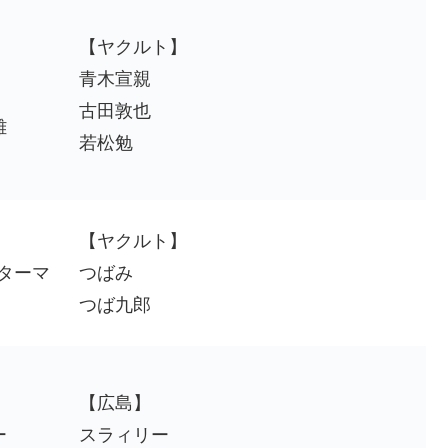
【ヤクルト】
】
青木宣親
古田敦也
雄
若松勉
】
【ヤクルト】
スターマ
つばみ
つば九郎
】
【広島】
ー
スラィリー