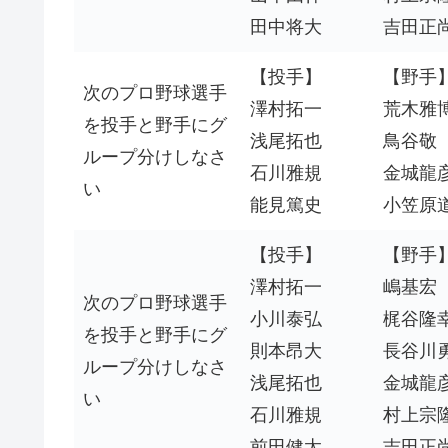
田中将大
吉田正
【投手】
【野手
次のプロ野球選手
澤村拓一
荒木雅
を投手と野手にグ
浅尾拓也
鳥谷敬
ループ分けしなさ
石川雅規
金城龍
い
能見篤史
小笠原
【投手】
【野手
澤村拓一
嶋基宏
次のプロ野球選手
小川泰弘
梶谷隆
を投手と野手にグ
則本昂大
長谷川
ループ分けしなさ
浅尾拓也
金城龍
い
石川雅規
村上宗
前田健太
吉田正