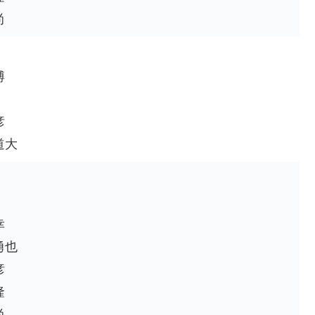
尚
】
博
彦
道大
】
幸
勇也
彦
隆
尚