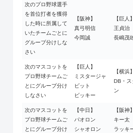
次のプロ野球選手
を首位打者を獲得
【阪神】
【巨人
した時に所属して
真弓明信
王貞治
いたチームごとに
今岡誠
長嶋茂
グループ分けしな
さい
次のマスコットを
【巨人】
【横浜
プロ野球チームご
ミスタージャ
DB・
とにグループ分け
ビット
ン
しなさい
ビッキー
次のマスコットを
【中日】
【阪神
プロ野球チームご
パオロン
キー太
とにグループ分け
シャオロン
ラッキ