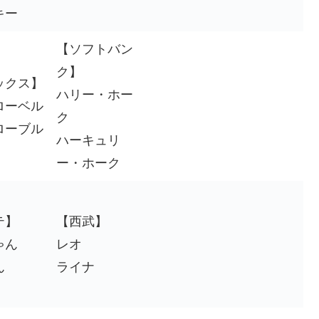
キー
【ソフトバン
ク】
ックス】
ハリー・ホー
ローベル
ク
ローブル
ハーキュリ
ー・ホーク
テ】
【西武】
ゃん
レオ
ん
ライナ