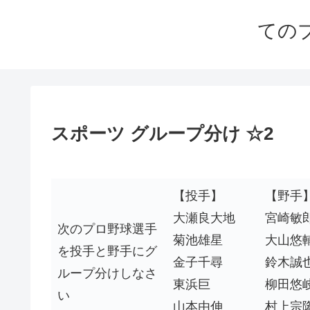
ての
スポーツ グループ分け ☆2
【投手】
【野手
大瀬良大地
宮崎敏
次のプロ野球選手
菊池雄星
大山悠
を投手と野手にグ
金子千尋
鈴木誠
ループ分けしなさ
東浜巨
柳田悠
い
山本由伸
村上宗