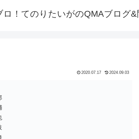
ブロ！てのりたいがのQMAブログ&
2020.07.17
2024.09.03
】
郎
輔
也
岐
隆