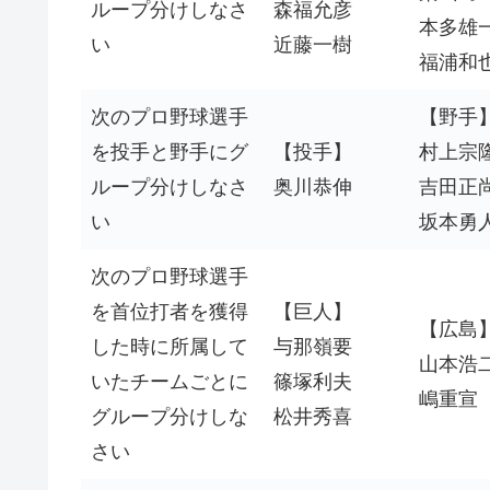
ループ分けしなさ
森福允彦
本多雄
い
近藤一樹
福浦和
次のプロ野球選手
【野手
を投手と野手にグ
【投手】
村上宗
ループ分けしなさ
奥川恭伸
吉田正
い
坂本勇
次のプロ野球選手
を首位打者を獲得
【巨人】
【広島
した時に所属して
与那嶺要
山本浩
いたチームごとに
篠塚利夫
嶋重宣
グループ分けしな
松井秀喜
さい