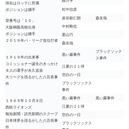
細川亨
現在はロッテに所属
松中信彦
ポジションは捕手
炭谷銀仁朗
森友哉
背番号は「１０」
中村剛也
大阪桐蔭高校出身
ポジションは捕手
栗山巧
２０１９年パ・リーグ首位打者
森友哉
ブラックソック
黒い霧事件
１９１９年の出来事
ス事件
コミッショナー誕生のきっかけ
江夏の２１球
８人の選手が永久追放
空白の一日
大リーグを揺るがした八百長事
ブラックソックス
件
事件
黒い霧事件
黒い霧事件
１９６９年１０月８日
江夏の２１球
西鉄ライオンズ
報知新聞・読売新聞のスクープ
空白の一日
日本球界を揺るがした八百長事
ブラックソックス
件