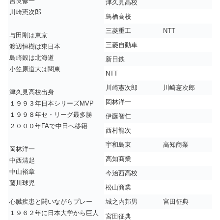
吉良修一
津久見高校
川崎憲次郎
鳥栖高校
三菱重工
NTT
与田剛は東京
三菱自動車
渡辺恒樹は東日本
島崎穀は北海道
新日鉄
小笠原道大は関東
NTT
川崎憲次郎
川崎憲次郎
津久見高校出身
岡林洋一
１９９３年日本シリーズMVP
１９９８年セ・リーグ最多勝
伊藤智仁
２０００年FAで中日へ移籍
西村龍次
宇和島東
高知商業
岡林洋一
高知商業
中西清起
中山裕章
今治西高校
藤川球児
松山商業
心臓疾患と闘いながらプレー
城之内邦男
宮田征典
１９６２年に日本大学から巨人
宮田征典