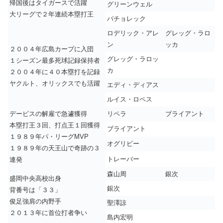
帰国後はタイガースで活躍
グリーンウェル
大リーグで２年連続本塁打王
パチョレック
ロデリック・アレ
グレッグ・ラロ
ン
ッカ
２００４年広島カープに入団
グレッグ・ラロッ
１シーズン最多死球記録保持者
カ
２００４年に４０本塁打を記録
ヤクルト、オリックスでも活躍
エディ・ディアス
ルイス・ロペス
デービスの解雇で急遽獲得
リペラ
ブライアント
本塁打王３回、打点王１回獲得
ブライアント
１９８９年パ・リーグMVP
オグリビー
１９８９年の天王山で奇跡の３
トレーバー
連発
森山周
銀次
盛岡中央高校出身
銀次
背番号は「３３」
俊足強肩の内野手
聖澤諒
２０１３年に首位打者争い
島内宏明