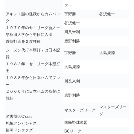
ター
アキレス腱の怪我からカムバッ
宇野勝
谷沢健一
ク
谷沢健一
１９７０年のセ・リーグ新人王
川又米利
早稲田大学から中日に入団
彦野利勝
首位打者を２度獲得
シーズン代打本塁打７は日本記
宇野勝
大島康徳
録
１９８３年・セ・リーグ本塁打
大島康徳
王
１９８８年から日本ハムでプレ
川又米利
ー
２０００年に日本ハムの監督に
彦野利勝
就任
マスターズリー
マスターズリーグ
グ
名古屋80D’sers
国民野球連盟
札幌アンビシャス
福岡ドンタクズ
BCリーグ