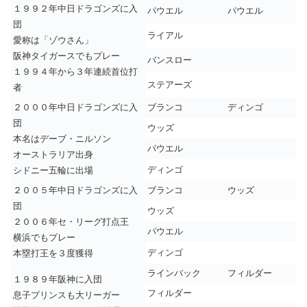
１９９２年中日ドラゴンズに入
パウエル
パウエル
団
ライアル
愛称は「ゾウさん」
阪神タイガースでもプレー
バンスロー
１９９４年から３年連続首位打
ステアーズ
者
２０００年中日ドラゴンズに入
ブランコ
ディンゴ
団
ウッズ
本名はデーブ・ニルソン
パウエル
オーストラリア出身
ディンゴ
シドニー五輪に出場
２００５年中日ドラゴンズに入
ブランコ
ウッズ
団
ウッズ
２００６年セ・リーグ打点王
パウエル
横浜でもプレー
ディンゴ
本塁打王を３度獲得
ラインバック
フィルダー
１９８９年阪神に入団
フィルダー
息子プリンスも大リーガー