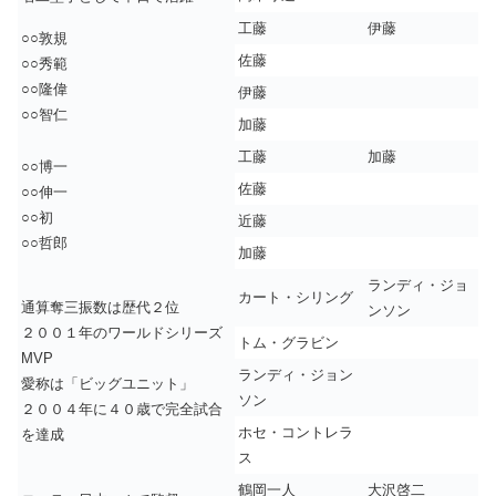
工藤
伊藤
○○敦規
佐藤
○○秀範
○○隆偉
伊藤
○○智仁
加藤
工藤
加藤
○○博一
佐藤
○○伸一
○○初
近藤
○○哲郎
加藤
ランディ・ジョ
カート・シリング
通算奪三振数は歴代２位
ンソン
２００１年のワールドシリーズ
トム・グラビン
MVP
ランディ・ジョン
愛称は「ビッグユニット」
ソン
２００４年に４０歳で完全試合
ホセ・コントレラ
を達成
ス
鶴岡一人
大沢啓二