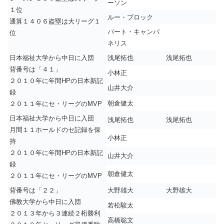
ーソン
１位
ルー・ブロック
通算１４０６盗塁は大リーグ１
バート・キャンパ
位
ネリス
日本福祉大学から中日に入団
浅尾拓也
浅尾拓也
背番号は「４１」
小林正
２０１０年に年間HPの日本新記
山井大介
録
朝倉健太
２０１１年にセ・リーグのMVP
日本福祉大学から中日に入団
浅尾拓也
浅尾拓也
月間１１ホールドのセ記録を保
小林正
持
２０１０年に年間HPの日本新記
山井大介
録
朝倉健太
２０１１年にセ・リーグのMVP
背番号は「２２」
大野雄大
大野雄大
佛教大学から中日に入団
若松駿太
２０１３年から３連続２桁勝利
高橋聡文