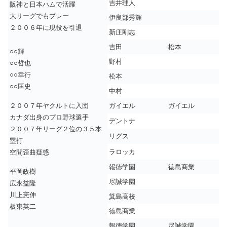
吉井理人
阪神と日本ハムで活躍
大リーグでもプレー
伊良部秀輝
２００６年に現役を引退
新庄剛志
吉田
松本
○○輝
野村
○○哲也
○○幸行
松本
○○匡史
中村
２００７年ヤクルトに入団
ガイエル
ガイエル
カナダ出身のプロ野球選手
デントナ
２００７年リーグ２位の３５本
リグス
塁打
ラロッカ
空間歪曲疑惑
報徳学園
徳島商業
平岡政樹
尽誠学園
広永益隆
川上憲伸
箕島高校
板東英二
徳島商業
報徳学園
尽誠学園