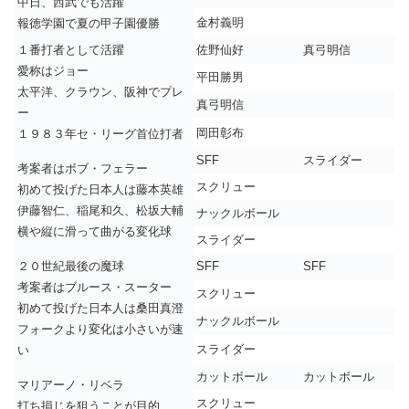
中日、西武でも活躍
金村義明
報徳学園で夏の甲子園優勝
１番打者として活躍
佐野仙好
真弓明信
愛称はジョー
平田勝男
太平洋、クラウン、阪神でプレ
真弓明信
ー
岡田彰布
１９８３年セ・リーグ首位打者
SFF
スライダー
考案者はボブ・フェラー
スクリュー
初めて投げた日本人は藤本英雄
伊藤智仁、稲尾和久、松坂大輔
ナックルボール
横や縦に滑って曲がる変化球
スライダー
２０世紀最後の魔球
SFF
SFF
考案者はブルース・スーター
スクリュー
初めて投げた日本人は桑田真澄
ナックルボール
フォークより変化は小さいが速
スライダー
い
カットボール
カットボール
マリアーノ・リベラ
スクリュー
打ち損じを狙うことが目的