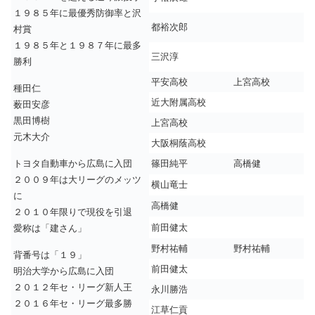
１９８５年に最優秀防御率と沢
都裕次郎
村賞
１９８５年と１９８７年に最多
三沢淳
勝利
平安高校
上宮高校
種田仁
近大附属高校
薮田安彦
黒田博樹
上宮高校
元木大介
大阪桐蔭高校
トヨタ自動車から広島に入団
篠田純平
高橋健
２００９年は大リーグのメッツ
横山竜士
に
高橋健
２０１０年限りで現役を引退
前田健太
愛称は「建さん」
野村祐輔
野村祐輔
背番号は「１９」
前田健太
明治大学から広島に入団
２０１２年セ・リーグ新人王
永川勝浩
２０１６年セ・リーグ最多勝
江草仁貢