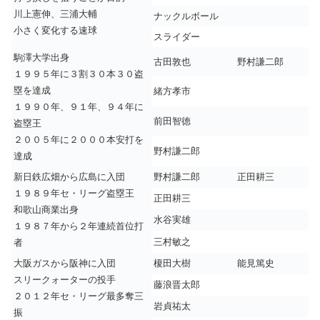
川上憲伸、三浦大輔
ナックルボール
小さく変化する速球
スライダー
駒澤大学出身
古田敦也
野村謙二郎
１９９５年に３割３０本３０盗
塁を達成
緒方孝市
１９９０年、９１年、９４年に
前田智徳
盗塁王
２００５年に２０００本安打を
野村謙二郎
達成
新日鉄広畑から広島に入団
野村謙二郎
正田耕三
１９８９年セ・リーグ盗塁王
正田耕三
和歌山商業出身
水谷実雄
１９８７年から２年連続首位打
三村敏之
者
大阪ガスから阪神に入団
榎田大樹
能見篤史
スリークォーターの投手
藤浪晋太郎
２０１２年セ・リーグ最多奪三
岩貞祐太
振