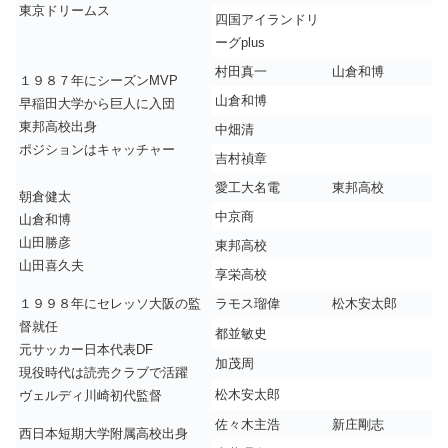
東京ドリームス
四国アイランドリ
ーグplus
村田真一
山倉和博
１９８７年にシーズンMVP
山倉和博
早稲田大学から巨人に入団
東邦高校出身
中畑清
ポジションはキャッチャー
吉村禎章
愛工大名電
東邦高校
朝倉健太
中京商
山倉和博
山田勝彦
東邦高校
山田喜久夫
享栄高校
１９９８年にセレッソ大阪の監
ラモス瑠偉
松木安太郎
督就任
都並敏史
元サッカー日本代表DF
加茂周
現役時代は読売クラブで活躍
松木安太郎
ヴェルディ川崎初代監督
佐々木主浩
新庄剛志
西日本短期大学附属高校出身