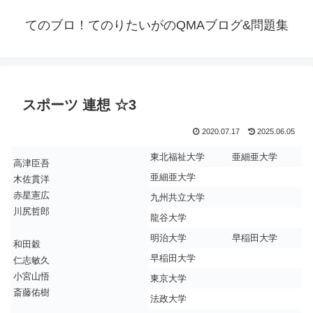
てのブロ！てのりたいがのQMAブログ&問題集
スポーツ 連想 ☆3
2020.07.17
2025.06.05
東北福祉大学
亜細亜大学
高津臣吾
亜細亜大学
木佐貫洋
赤星憲広
九州共立大学
川尻哲郎
龍谷大学
明治大学
早稲田大学
和田穀
早稲田大学
仁志敏久
小宮山悟
東京大学
斎藤佑樹
法政大学