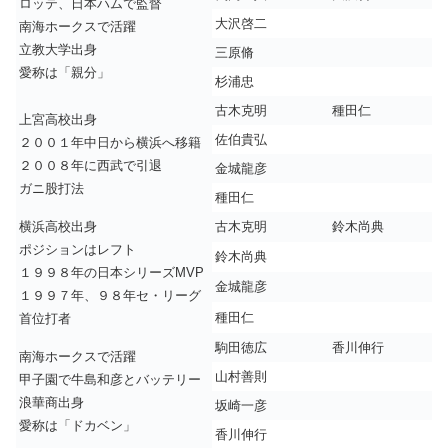
ロッテ、日本ハムで監督
大沢啓二
南海ホークスで活躍
立教大学出身
三原脩
愛称は「親分」
杉浦忠
古木克明
種田仁
上宮高校出身
佐伯貴弘
２００１年中日から横浜へ移籍
２００８年に西武で引退
金城龍彦
ガニ股打法
種田仁
横浜高校出身
古木克明
鈴木尚典
ポジションはレフト
鈴木尚典
１９９８年の日本シリーズMVP
金城龍彦
１９９７年、９８年セ・リーグ
種田仁
首位打者
駒田徳広
香川伸行
南海ホークスで活躍
山村善則
甲子園で牛島和彦とバッテリー
浪華商出身
坂崎一彦
愛称は「ドカベン」
香川伸行