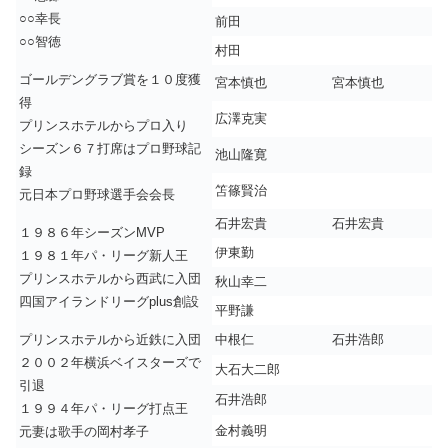
○○幸長
前田
○○智徳
村田
ゴールデングラブ賞を１０度獲
宮本慎也
宮本慎也
得
広澤克実
プリンスホテルからプロ入り
シーズン６７打席はプロ野球記
池山隆寛
録
笘篠賢治
元日本プロ野球選手会会長
石井宏貴
石井宏貴
１９８６年シーズンMVP
伊東勤
１９８１年パ・リーグ新人王
プリンスホテルから西武に入団
秋山幸二
四国アイランドリーグplus創設
平野謙
プリンスホテルから近鉄に入団
中根仁
石井浩郎
２００２年横浜ベイスターズで
大石大二郎
引退
石井浩郎
１９９４年パ・リーグ打点王
金村義明
元妻は歌手の岡村孝子