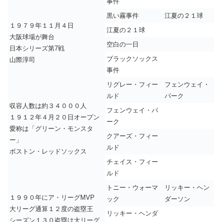
事件
黒い霧事件
江夏の２１球
１９７９年１１月４日
江夏の２１球
大阪球場が舞台
空白の一日
日本シリーズ第7戦
ブラックソックス
山際淳司
事件
リグレー・フィー
フェンウェイ・
ルド
パーク
収容人数は約３４０００人
フェンウェイ・パ
１９１２年４月２０日オープン
ーク
愛称は「グリーン・モンスタ
クアーズ・フィー
ー」
ルド
ボストン・レッドソックス
チェイス・フィー
ルド
トニー・ウォーマ
リッキー・ヘン
１９９０年にア・リーグMVP
ック
ダーソン
大リーグ通算１２度の盗塁王
リッキー・ヘンダ
シーズン１３０盗塁は大リーグ