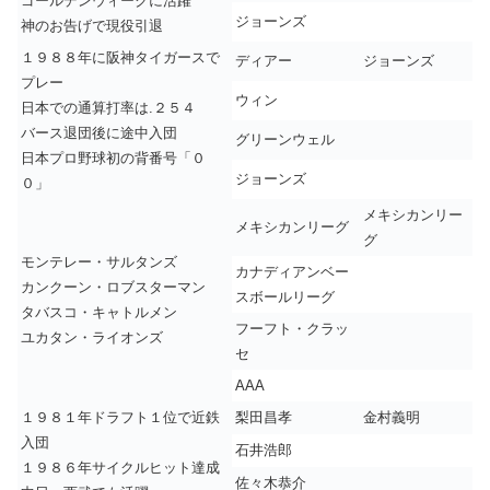
ゴールデンウィークに活躍
ジョーンズ
神のお告げで現役引退
１９８８年に阪神タイガースで
ディアー
ジョーンズ
プレー
ウィン
日本での通算打率は.２５４
バース退団後に途中入団
グリーンウェル
日本プロ野球初の背番号「０
ジョーンズ
０」
メキシカンリー
メキシカンリーグ
グ
モンテレー・サルタンズ
カナディアンベー
カンクーン・ロブスターマン
スボールリーグ
タバスコ・キャトルメン
フーフト・クラッ
ユカタン・ライオンズ
セ
AAA
１９８１年ドラフト１位で近鉄
梨田昌孝
金村義明
入団
石井浩郎
１９８６年サイクルヒット達成
佐々木恭介