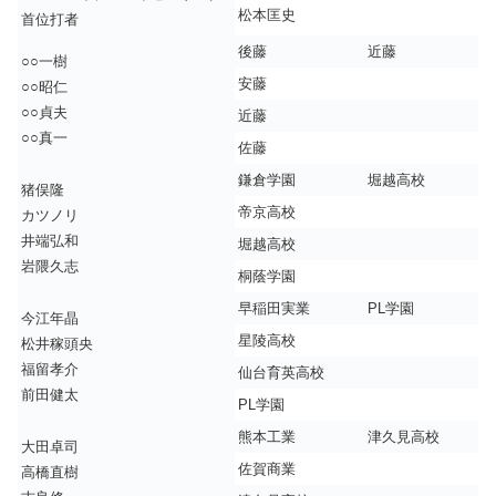
松本匡史
首位打者
後藤
近藤
○○一樹
安藤
○○昭仁
○○貞夫
近藤
○○真一
佐藤
鎌倉学園
堀越高校
猪俣隆
帝京高校
カツノリ
井端弘和
堀越高校
岩隈久志
桐蔭学園
早稲田実業
PL学園
今江年晶
星陵高校
松井稼頭央
福留孝介
仙台育英高校
前田健太
PL学園
熊本工業
津久見高校
大田卓司
佐賀商業
高橋直樹