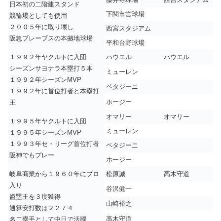
日本初の二階建スタンド
下関市営球場
競輪場としても使用
２００５年に取り壊し
西宮スタジアム
阪急ブレーブスの本拠地球場
平和台野球場
１９９２年ヤクルトに入団
ハウエル
ハウエル
シーズンサヨナラ本塁打５本
ミューレン
１９９２年シーズンMVP
ペタジーニ
１９９２年に首位打者と本塁打
ホージー
王
オマリー
オマリー
１９９５年ヤクルトに入団
ミューレン
１９９５年シーズンMVP
１９９３年セ・リーグ首位打者
ペタジーニ
阪神でもプレー
ホージー
岐阜商業から１９６０年にプロ
松原誠
高木守道
入り
谷沢健一
盗塁王を３度獲得
山崎裕之
通算安打数は２２７４
高木守道
名二塁手として中日で活躍