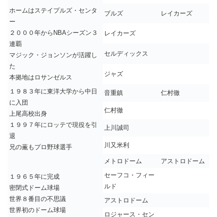
ホームはステイプルズ・センタ
ブルズ
レイカーズ
ー
２０００年からNBAシーズン３
レイカーズ
連覇
セルディックス
マジック・ジョンソンが活躍し
た
ジャズ
本拠地はロサンゼルス
１９８３年に東洋大学から中日
音重鎮
仁村徹
に入団
仁村徹
上尾高校出身
１９９７年にロッテで現役を引
上川誠司
退
川又米利
兄の薫もプロ野球選手
メトロドーム
アストロドーム
セーフコ・フィー
１９６５年に完成
ルド
密閉式ドーム球場
世界８番目の不思議
アストロドーム
世界初のドーム球場
ロジャース・セン