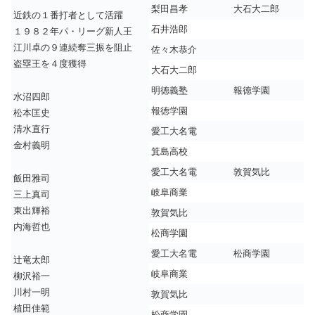
梨田昌孝
大石大二郎
近鉄の１番打者として活躍
石井浩郎
１９８２年パ・リーグ新人王
江川卓の９連続奪三振を阻止
佐々木恭介
盗塁王を４度獲得
大石大二郎
明徳義塾
報徳学園
水沼四郎
報徳学園
松本匡史
清水直行
愛工大名電
金村義明
箕島高校
愛工大名電
敦賀気比
飯田雅司
岐阜商業
三上真司
東出輝裕
敦賀気比
内海哲也
松商学園
愛工大名電
松商学園
辻竜太郎
岐阜商業
柳沢裕一
川村一明
敦賀気比
植田佳範
松商学園