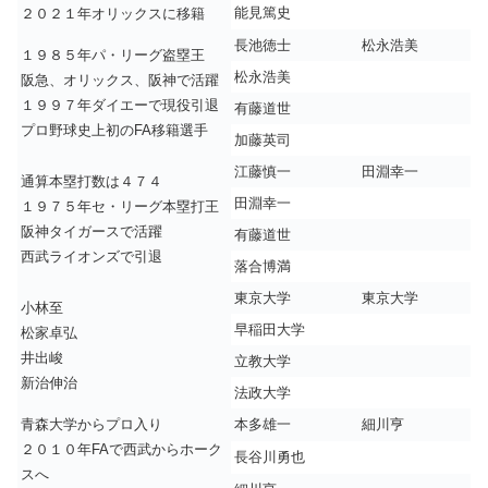
能見篤史
２０２１年オリックスに移籍
長池徳士
松永浩美
１９８５年パ・リーグ盗塁王
松永浩美
阪急、オリックス、阪神で活躍
１９９７年ダイエーで現役引退
有藤道世
プロ野球史上初のFA移籍選手
加藤英司
江藤慎一
田淵幸一
通算本塁打数は４７４
田淵幸一
１９７５年セ・リーグ本塁打王
阪神タイガースで活躍
有藤道世
西武ライオンズで引退
落合博満
東京大学
東京大学
小林至
早稲田大学
松家卓弘
井出峻
立教大学
新治伸治
法政大学
青森大学からプロ入り
本多雄一
細川亨
２０１０年FAで西武からホーク
長谷川勇也
スへ