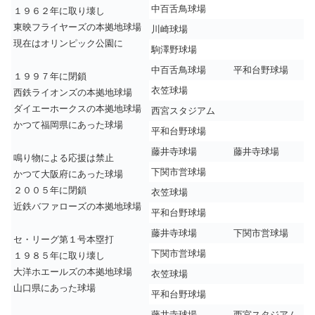
中百舌鳥球場
１９６２年に取り壊し
東映フライヤーズの本拠地球場
川崎球場
現在はオリンピック公園に
駒澤野球場
中百舌鳥球場
平和台野球場
１９９７年に閉鎖
衣笠球場
西鉄ライオンズの本拠地球場
ダイエーホークスの本拠地球場
西宮スタジアム
かつて福岡県にあった球場
平和台野球場
藤井寺球場
藤井寺球場
鳴り物による応援は禁止
下関市営球場
かつて大阪府にあった球場
２００５年に閉鎖
衣笠球場
近鉄バファローズの本拠地球場
平和台野球場
藤井寺球場
下関市営球場
セ・リーグ第１号本塁打
下関市営球場
１９８５年に取り壊し
大洋ホエールズの本拠地球場
衣笠球場
山口県にあった球場
平和台野球場
藤井寺球場
西宮スタジアム