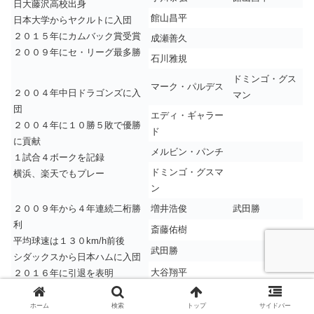
日大藤沢高校出身
館山昌平
日本大学からヤクルトに入団
２０１５年にカムバック賞受賞
成瀬善久
２００９年にセ・リーグ最多勝
石川雅規
ドミンゴ・グス
マーク・パルデス
２００４年中日ドラゴンズに入
マン
団
エディ・ギャラー
２００４年に１０勝５敗で優勝
ド
に貢献
メルビン・パンチ
１試合４ボークを記録
ドミンゴ・グスマ
横浜、楽天でもプレー
ン
２００９年から４年連続二桁勝
増井浩俊
武田勝
利
斎藤佑樹
平均球速は１３０km/h前後
武田勝
シダックスから日本ハムに入団
大谷翔平
２０１６年に引退を表明
足利工業高校出身
鈴木尚典
石井琢朗
ホーム
検索
トップ
サイドバー
ドラフト外で投手としてプロ入