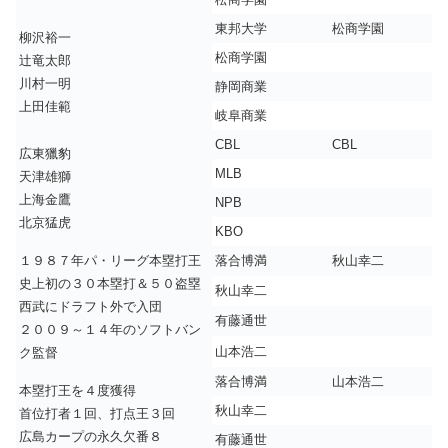
東邦大学
松商学園
柳沢裕一
松商学園
辻竜太郎
川村一明
静岡商業
上田佳範
岐阜商業
CBL
CBL
広東獵豹
MLB
天津雄獅
上海金鷹
NPB
北京猛虎
KBO
１９８７年パ・リーグ本塁打王
落合博満
秋山幸二
史上初の３０本塁打＆５０盗塁
秋山幸二
西武にドラフト外で入団
有藤通世
２００９～１４年のソフトバン
山本浩二
ク監督
落合博満
山本浩二
本塁打王を４度獲得
秋山幸二
首位打者１回、打点王３回
広島カープの永久欠番８
有藤通世