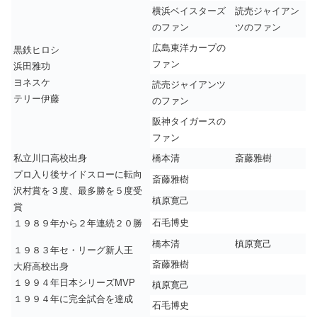
横浜ベイスターズ
読売ジャイアン
のファン
ツのファン
広島東洋カープの
黒鉄ヒロシ
ファン
浜田雅功
ヨネスケ
読売ジャイアンツ
テリー伊藤
のファン
阪神タイガースの
ファン
私立川口高校出身
橋本清
斎藤雅樹
プロ入り後サイドスローに転向
斎藤雅樹
沢村賞を３度、最多勝を５度受
槙原寛己
賞
石毛博史
１９８９年から２年連続２０勝
橋本清
槙原寛己
１９８３年セ・リーグ新人王
斎藤雅樹
大府高校出身
１９９４年日本シリーズMVP
槙原寛己
１９９４年に完全試合を達成
石毛博史