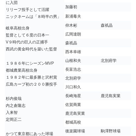
に入団
加藤初
リリーフ投手として活躍
新浦毒夫
ニックネームは「８時半の男」
仰木彬
森祇晶
岐阜高校出身
広岡達朗
監督として６度の日本一
V９時代の巨人の正捕手
森祇晶
西武の黄金時代を築いた監督
西本幸雄
山根和夫
北別府学
１９８６年にシーズンMVP
長富浩志
都城農業高校出身
１９８２年に最多勝と沢村賞
北別府学
広島カープ初の２００勝投手
川口和久
長崎海星
鹿児島実業
杉内俊哉
佐賀商業
内之倉隆志
入来智
鹿児島実業
定岡正二
都城高校
後楽園球場
駒澤野球場
かつて東京都にあった球場