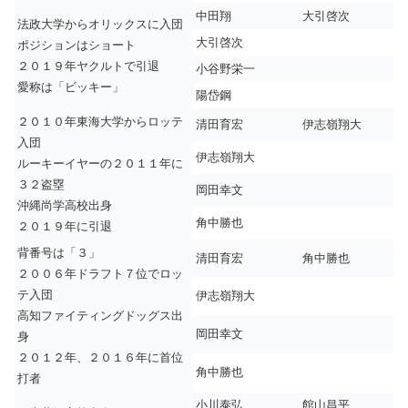
中田翔
大引啓次
法政大学からオリックスに入団
大引啓次
ポジションはショート
２０１９年ヤクルトで引退
小谷野栄一
愛称は「ビッキー」
陽岱鋼
２０１０年東海大学からロッテ
清田育宏
伊志嶺翔大
入団
伊志嶺翔大
ルーキーイヤーの２０１１年に
３２盗塁
岡田幸文
沖縄尚学高校出身
角中勝也
２０１９年に引退
背番号は「３」
清田育宏
角中勝也
２００６年ドラフト７位でロッ
テ入団
伊志嶺翔大
高知ファイティングドッグス出
岡田幸文
身
２０１２年、２０１６年に首位
角中勝也
打者
小川泰弘
館山昌平