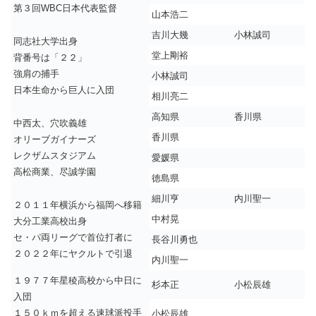
第３回WBC日本代表監督
山本浩二
吉川大幾
小林誠司
同志社大学出身
堂上剛裕
背番号は「２２」
強肩の捕手
小林誠司
日本生命から巨人に入団
相川亮二
高知県
香川県
中西太、穴吹義雄
香川県
オリーブガイナーズ
レクザムスタジアム
愛媛県
高松商業、尽誠学園
徳島県
細川亨
内川聖一
２０１１年横浜から福岡へ移籍
中村晃
大分工業高校出身
セ・パ両リーグで首位打者に
長谷川勇也
２０２２年にヤクルトで引退
内川聖一
１９７７年星稜高校から中日に
杉本正
小松辰雄
入団
１５０ｋｍを超える速球派投手
小松辰雄