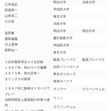
明治大学
法政大学
江本孟紀
早稲田大学
田淵幸一
山本浩二
東京大学
江川卓
法政大学
明治大学
明治大学
高田繁
慶応義塾大学
鹿取義隆
川上憲伸
早稲田大学
星野仙一
東京大学
阪急ブレーブス
阪急ブレーブス
１試合最多得点３２を記録
近鉄バファローズ
１９６７年、初のリーグ優勝
１９７５年、初の日本一
東京オリオンズ
オリックスの前身
南海ホークス
１９９７年に阪神タイガースで
ディアー
グリーンウェル
プレー
ウィン
当時球団史上最高額の年俸３億
円
グリーンウェル