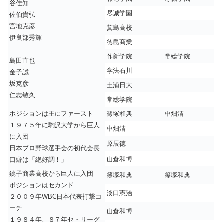
谷佳知
尽誠学園
佐伯貴弘
宮地克彦
箕島高校
伊良部秀輝
徳島商業
作新学院
常総学院
島田直也
学法石川
金子誠
坂克彦
土浦日大
仁志敏久
常総学院
ポジションは主にファースト
篠塚和典
中畑清
１９７５年に駒沢大学から巨人
中畑清
に入団
原辰徳
日本プロ野球選手会の初代会長
山倉和博
口癖は「絶好調！」
銚子商業高校から巨人に入団
篠塚和典
篠塚和典
ポジションはセカンド
淡口憲治
２００９年WBC日本代表打撃コ
ーチ
山倉和博
１９８４年、８７年セ・リーグ