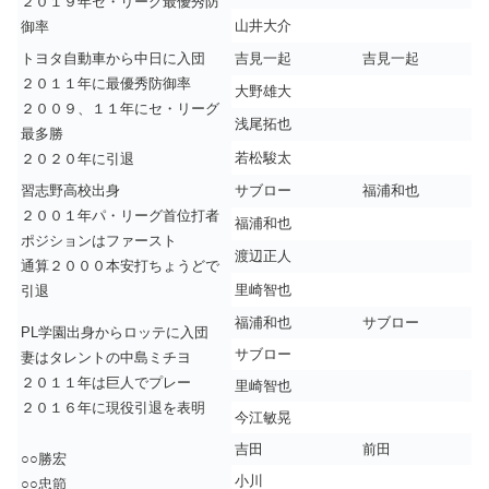
２０１９年セ・リーグ最優秀防
山井大介
御率
トヨタ自動車から中日に入団
吉見一起
吉見一起
２０１１年に最優秀防御率
大野雄大
２００９、１１年にセ・リーグ
浅尾拓也
最多勝
若松駿太
２０２０年に引退
習志野高校出身
サブロー
福浦和也
２００１年パ・リーグ首位打者
福浦和也
ポジションはファースト
渡辺正人
通算２０００本安打ちょうどで
里崎智也
引退
福浦和也
サブロー
PL学園出身からロッテに入団
サブロー
妻はタレントの中島ミチヨ
２０１１年は巨人でプレー
里崎智也
２０１６年に現役引退を表明
今江敏晃
吉田
前田
○○勝宏
小川
○○忠節