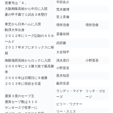
平田良介
背番号は「６」
大阪桐蔭高校から中日に入団
荒木雅博
夏の甲子園で１試合３本塁打
堂上直倫
東芝から日本ハムに入団
増井浩俊
増井浩俊
駒澤大学出身
斎藤佑樹
２０１２年にリーグ記録の４５ホ
ールド
武田勝
２０１７年オフにオリックスに移
大谷翔平
籍
御殿場西高校からロッテに入団
清水直行
小野晋吾
２０００年に１３勝５敗で最高勝
小野晋吾
率
黒木知宏
２０００年は日曜日に９連勝
薮田安彦
２０１３年に現役を引退
ランディ・マイヤ
リッチ・ゴセ
通算３度のセーブ王
ーズ
ージ
通算セーブ数は３１０
ビリー・ワグナー
ヤンキースで世界一に
リー・スミス