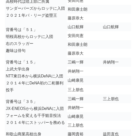
安田尚憲
高校時代は陸上部に所属
サンダーバーズからロッテに入団
和田康士朗
２０２１年パ・リーグ盗塁王
藤原恭大
山口航輝
山口航輝
背番号は「５１」
安田尚憲
明桜高校からロッテに入団
右のスラッガー
和田康士朗
趣味は俳句
藤原恭大
背番号は「１５」
三嶋一輝
井納翔一
上武大学出身
井納翔一
NTT東日本から横浜DeNAに入団
山崎康晃
２０１４年にDeNA初の二桁勝利
三上朋也
投手
三嶋一輝
三上朋也
背番号は「３５」
井納翔一
JX-ENEOSから横浜DeNAに入団
フォームを変える千手観音投法
山崎康晃
２０１４年にストッパーを務める
三上朋也
和歌山商業高校出身
藤岡貴裕
益田直也