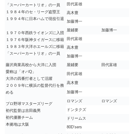
田代富雄
「スーパーカートリオ」の一員
１９８４年のセ・リーグ盗塁王
高木豊
１９９４年に日本ハムで現役引退
加藤博一
屋鋪要
加藤博一
１９７０年西鉄ライオンズに入団
田代富雄
１９７６年阪神タイガースに移籍
１９８３年大洋ホエールズに移籍
高木豊
「スーパーカートリオ」の一員
加藤博一
藤沢商業高校から大洋に入団
屋鋪要
田代富雄
愛称は「オバQ」
田代富雄
大洋の四番打者として活躍
高木豊
２００９年に横浜の監督代行を務
加藤博一
める
ロマンズ
ロマンズ
プロ野球マスターズリーグ
ドンタクズ
初代監督は吉田義男
初代優勝チーム
ドリームス
本拠地は大阪
80D’sers