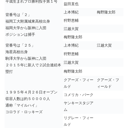
平成生まれプロ勝利投手第１号
益田直也
上本博紀
梅野隆太郎
背番号は「２」
狩野恵輔
福岡工大附属城東高校出身
福岡大学から阪神に入団
江越大賀
ポジションは捕手
梅野隆太郎
背番号は「２５」
上本博紀
江越大賀
海星高校出身
狩野恵輔
駒澤大学から阪神に入団
江越大賀
２０１５年に新人で２試合連続本
梅野隆太郎
塁打
クアーズ・フィー
クアーズ・フ
ルド
ィールド
１９９５年４月２６日オープン
コメリカ・パーク
収容人数は約５００００人
ヤンキースタジア
通称「マイルハイ」
ム
コロラド・ロッキーズ
リグレー・フィー
ルド