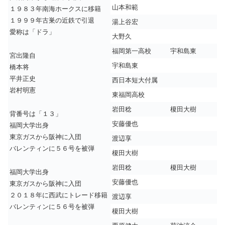
山本和範
１９８３年南海ホークスに移籍
１９９９年古巣の近鉄で引退
湯上谷宏
愛称は「ドラ」
大野久
福岡第一高校
宇和島東
宮出隆自
宇和島東
橋本将
平井正史
西日本短大付属
岩村明憲
東福岡高校
岩田稔
榎田大樹
背番号は「１３」
安藤優也
福岡大学出身
東京ガスから阪神に入団
渡辺享
バレンティンに５６号を被弾
榎田大樹
岩田稔
榎田大樹
福岡大学出身
安藤優也
東京ガスから阪神に入団
２０１８年に西武にトレード移籍
渡辺享
バレンティンに５６号を被弾
榎田大樹