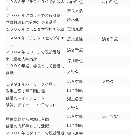
１９８８年ドラフト３位で西武入
垣内哲也
垣内哲也
団
奈良原浩
２００６年にロッテで現役引退
鈴木健
プロ野球初の分校出身者選手
宮地克彦
１９９６年には２８本塁打を記録
１９９１年ドラフト３位でダイエ
広永益隆
浜名千広
ーへ
浜名千広
２００４年にロッテで現役引退
東北福祉大学出身
岸川勝也
１９９９年選手会長として優勝に
大野久
貢献
広永益隆
大野久
１９９１年パ・リーグ盗塁王
山本和範
取手二高で甲子園出場
俊足のスイッチヒッター
湯上谷宏
阪神、ダイエー、中日でプレー
大野久
広永益隆
湯上谷宏
星稜高校から南海に入団
山本和範
俊足の内野手として活躍
２０００年にダイエーで現役引退
湯上谷宏