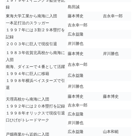
１９７９年１イニング３盗塁を記
島田誠
録
東海大学工業から南海に入団
藤本博史
吉永幸一郎
一本足打法のスラッガー
吉永幸一郎
１９９７年には３割２９本塁打を
広永益隆
記録
岸川勝也
２００３年に巨人で現役引退
１９８３年佐賀北高校から南海に
藤本博史
岸川勝也
入団
吉永幸一郎
南海、ダイエーで４番として活躍
１９９４年に巨人に移籍
広永益隆
１９９８年横浜ベイスターズで引
岸川勝也
退
藤本博史
藤本博史
天理高校から南海に入団
吉永幸一郎
１９９２年には２０本塁打を記録
１９９８年オリックスで現役引退
広永益隆
口ひげがトレードマーク
岸川勝也
広永益隆
山本和範
戸畑商業から近鉄に入団