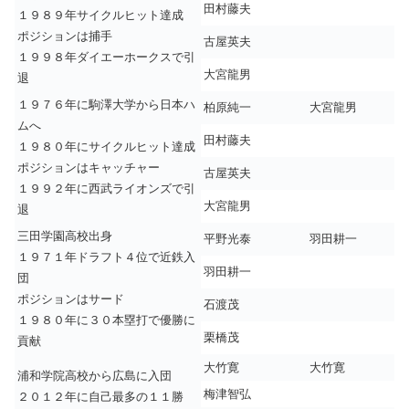
田村藤夫
１９８９年サイクルヒット達成
ポジションは捕手
古屋英夫
１９９８年ダイエーホークスで引
大宮龍男
退
１９７６年に駒澤大学から日本ハ
柏原純一
大宮龍男
ムへ
田村藤夫
１９８０年にサイクルヒット達成
ポジションはキャッチャー
古屋英夫
１９９２年に西武ライオンズで引
大宮龍男
退
三田学園高校出身
平野光泰
羽田耕一
１９７１年ドラフト４位で近鉄入
羽田耕一
団
ポジションはサード
石渡茂
１９８０年に３０本塁打で優勝に
栗橋茂
貢献
大竹寛
大竹寛
浦和学院高校から広島に入団
梅津智弘
２０１２年に自己最多の１１勝