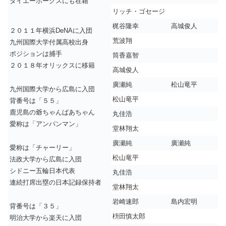
ダイエーホークスにも在籍
リッチ・ゴセージ
梶谷隆幸
高城俊人
２０１１年横浜DeNAに入団
荒波翔
九州国際大学付属高校出身
ポジションは捕手
筒香嘉智
２０１８年オリックスに移籍
高城俊人
廣瀬純
松山竜平
九州国際大学から広島に入団
松山竜平
背番号は「５５」
鹿児島の爺ちゃんばあちゃん
丸佳浩
愛称は「アンパンマン」
堂林翔太
廣瀬純
廣瀬純
愛称は「チャーリー」
松山竜平
法政大学から広島に入団
シドニー五輪日本代表
丸佳浩
連続打席出塁の日本記録保持者
堂林翔太
岩崎速郎
島内宏明
背番号は「３５」
枡田慎太郎
明治大学から楽天に入団