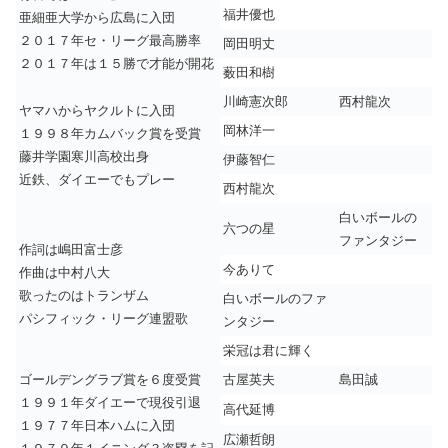
福井優也
亜細亜大学から広島に入団
２０１７年セ・リーグ最高勝率
岡田明丈
２０１７年は１５勝で才能が開花
薮田和樹
川崎憲次郎
西村龍次
ヤマハからヤクルトに入団
岡林洋一
１９９８年カムバック賞を受賞
藤井学園寒川高校出身
伊藤智仁
近鉄、ダイエーでもプレー
西村龍次
白いボールの
六つの星
ファンタジー
作詞は嶋田富士彦
今ありて
作曲は中村八大
歌ったのはトランザム
白いボールのファ
パシフィック・リーグ連盟歌
ンタジー
栄冠は君に輝く
ゴールデングラブ賞を６度受賞
古屋英夫
島田誠
１９９１年ダイエーで現役引退
高代延博
１９７７年日本ハムに入団
広瀬哲朗