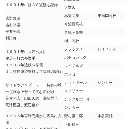
１９９１年には３０盗塁を記録
大野久
高知商業
東福岡高校
大野隆治
今治西高校
吉村裕基
平井光親
東福岡高校
村田修一
柳川高校
ブラッグス
レイノルズ
１９９１年に大洋へ入団
パチョレック
俊足巧打の外野手
１９９３年近鉄へ移籍
レイノルズ
１１打席連続安打はプロ野球記録
ポンセ
カットボール
シンカー
サイドやアンダースロー特有の球
スクリュー
一度浮き上がって沈む変化球
足立光宏、山田久志、潮崎哲也
ナックルボール
高津臣吾、渡辺俊介
シンカー
１９６５年宮崎商業から広島に入
野村謙二郎
水谷実雄
団
正田耕三