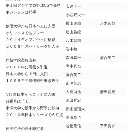
第１回アジアプロ野球CSで優勝
安達了一
ポジションは捕手
小谷野栄一
横山道哉
八木智哉
創価大学から日本ハムに入団
建山義紀
オリックスでもプレー
２０１４年オフに中日に移籍
八木智哉
２００６年のパ・リーグ新人王
岩本勉
森田幸一
落合英二
作新学院高校出身
岡本真也
２００６年に現役を引退
日本大学から中日に入団
落合英二
１９９８年の最優秀中継ぎ投手
正津英志
大松尚逸
清田育宏
NTT東日本からロッテに入団
清田育宏
背番号は「１」
東洋大学で投手から野手に転向
伊志嶺翔大
２０１０年日本シリーズで６打点
高濱卓也
谷繁元信
平田良介
神主打法の長距離打者