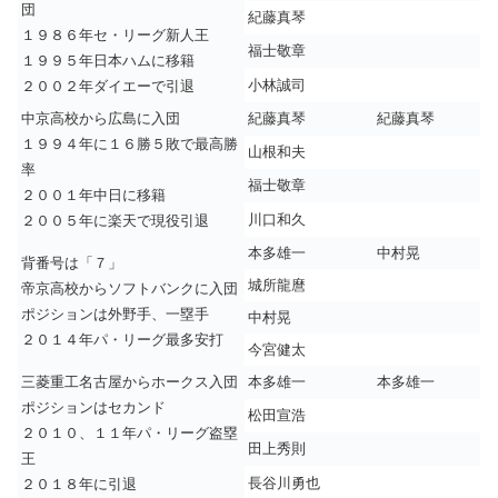
団
紀藤真琴
１９８６年セ・リーグ新人王
福士敬章
１９９５年日本ハムに移籍
小林誠司
２００２年ダイエーで引退
中京高校から広島に入団
紀藤真琴
紀藤真琴
１９９４年に１６勝５敗で最高勝
山根和夫
率
福士敬章
２００１年中日に移籍
川口和久
２００５年に楽天で現役引退
本多雄一
中村晃
背番号は「７」
城所龍麿
帝京高校からソフトバンクに入団
ポジションは外野手、一塁手
中村晃
２０１４年パ・リーグ最多安打
今宮健太
三菱重工名古屋からホークス入団
本多雄一
本多雄一
ポジションはセカンド
松田宣浩
２０１０、１１年パ・リーグ盗塁
田上秀則
王
長谷川勇也
２０１８年に引退