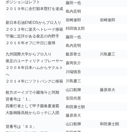
ポジションはレフト
藤田一也
２０１９年に全打順本塁打を達成
島内宏明
岩崎速郎
岩崎速郎
新日本石油ENEOSからプロ入り
枡田慎太郎
２０１３年に楽天へトレード移籍
守備に定評がある俊足の内野手
藤田一也
２０１６年オフに中日に復帰
島内宏明
九州国際大学からプロ入り
飯原誉士
川島慶三
俊足のユーティリティプレーヤー
森岡良介
２００８年日本ハムからヤクルト
川端慎吾
へ
川島慶三
２０１４年にソフトバンクに移籍
山口航輝
藤原恭大
枚方ボーイズで小園海斗と同期
安田尚憲
背番号は「１」
四番打者として甲子園春夏連覇
和田康士朗
大阪桐蔭高校からロッテに入団
藤原恭大
山口航輝
和田康士朗
背番号は「６３」