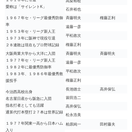
高梨裕稔
愛称は「サイレントK」
石井裕也
１９６７年セ・リーグ最優秀防御
斉藤明夫
権藤正利
率
遠藤一彦
１９５３年セ・リーグ新人王
平松政次
１９７３年に阪神で現役引退
権藤正利
２８連敗は現在もプロ野球記録
大阪商業大学から大洋に入団
斉藤明夫
斉藤明夫
１９７７年セ・リーグ新人王
遠藤一彦
１９８２年に最優秀防御率
平松政次
１９８３年、１９８６年最優秀救
権藤正利
援投手
長池徳士
高井保弘
今治西高校出身
簑田浩二
名古屋日産から阪急に入団
指名打者としても活躍
高井保弘
通算代打本塁打２７本は世界記録
松永浩美
１９７７年関東一高から日本ハム
柏原純一
田村藤夫
入り