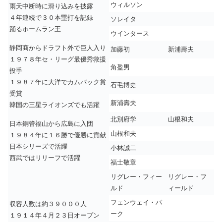
ウィルソン
雨天中断時に滑り込みを披露
４年連続で３０本塁打を記録
ソレイタ
踊るホームラン王
ウインタース
静岡商からドラフト外で巨人入り
加藤初
新浦壽夫
１９７８年セ・リーグ最優秀救援
角盈男
投手
１９８７年に大洋でカムバック賞
石毛博史
受賞
新浦壽夫
韓国の三星ライオンズでも活躍
北別府学
山根和夫
日本銅管福山から広島に入団
山根和夫
１９８４年に１６勝で優勝に貢献
日本シリーズで活躍
小林誠二
西武ではリリーフで活躍
福士敬章
リグレー・フィー
リグレー・フ
ルド
ィールド
フェンウェイ・パ
収容人数は約３９０００人
ーク
１９１４年４月２３日オープン