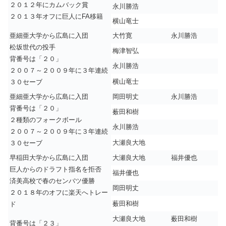
２０１２年にカムバック賞
永川勝浩
２０１３年オフに巨人にFA移籍
横山竜士
亜細亜大学から広島に入団
大竹寛
永川勝浩
松坂世代の投手
梅津智弘
背番号は「２０」
永川勝浩
２００７～２００９年に３年連続
横山竜士
３０セーブ
亜細亜大学から広島に入団
岡田明丈
永川勝浩
背番号は「２０」
薮田和樹
２種類のフォークボール
永川勝浩
２００７～２００９年に３年連続
大瀬良大地
３０セーブ
早稲田大学から広島に入団
大瀬良大地
福井優也
巨人からのドラフト指名を拒否
福井優也
済美高校で春のセンバツ優勝
岡田明丈
２０１８年のオフに楽天へトレー
薮田和樹
ド
大瀬良大地
薮田和樹
背番号は「２３」