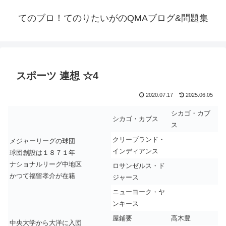
てのブロ！てのりたいがのQMAブログ&問題集
スポーツ 連想 ☆4
2020.07.17
2025.06.05
シカゴ・カブ
シカゴ・カブス
ス
クリーブランド・
メジャーリーグの球団
インディアンス
球団創設は１８７１年
ナショナルリーグ中地区
ロサンゼルス・ド
かつて福留孝介が在籍
ジャース
ニューヨーク・ヤ
ンキース
屋鋪要
高木豊
中央大学から大洋に入団