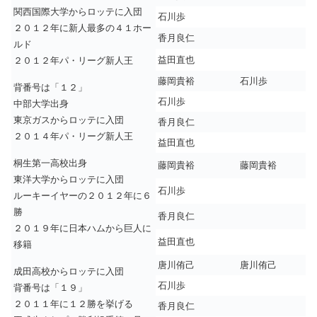
関西国際大学からロッテに入団
石川歩
２０１２年に新人最多の４１ホー
香月良仁
ルド
益田直也
２０１２年パ・リーグ新人王
藤岡貴裕
石川歩
背番号は「１２」
石川歩
中部大学出身
東京ガスからロッテに入団
香月良仁
２０１４年パ・リーグ新人王
益田直也
桐生第一高校出身
藤岡貴裕
藤岡貴裕
東洋大学からロッテに入団
石川歩
ルーキーイヤーの２０１２年に６
勝
香月良仁
２０１９年に日本ハムから巨人に
益田直也
移籍
唐川侑己
唐川侑己
成田高校からロッテに入団
石川歩
背番号は「１９」
２０１１年に１２勝を挙げる
香月良仁