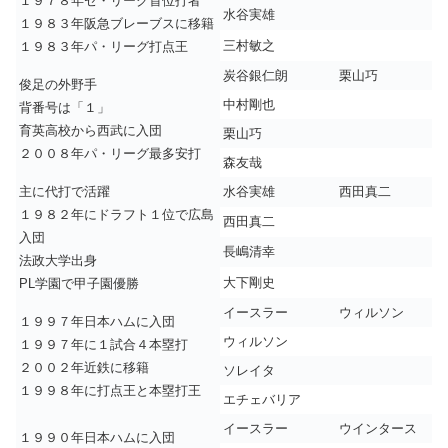
１９７８年セ・リーグ首位打者
水谷実雄
１９８３年阪急ブレーブスに移籍
三村敏之
１９８３年パ・リーグ打点王
炭谷銀仁朗
栗山巧
俊足の外野手
中村剛也
背番号は「１」
育英高校から西武に入団
栗山巧
２００８年パ・リーグ最多安打
森友哉
主に代打で活躍
水谷実雄
西田真二
１９８２年にドラフト１位で広島
西田真二
入団
長嶋清幸
法政大学出身
大下剛史
PL学園で甲子園優勝
イースラー
ウィルソン
１９９７年日本ハムに入団
ウィルソン
１９９７年に１試合４本塁打
２００２年近鉄に移籍
ソレイタ
１９９８年に打点王と本塁打王
エチェバリア
イースラー
ウインタース
１９９０年日本ハムに入団