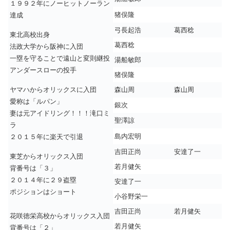
１９９２年にノーヒットノーラン
猪俣隆
達成
弓長起浩
葛西稔
東北高校出身
葛西稔
法政大学から阪神に入団
一塁を守ることで遠山と変則継投
湯船敏郎
アンダースローの投手
猪俣隆
ヤマハからオリックスに入団
森山周
森山周
愛称は「ルパン」
銀次
妻は元アイドリング！！！滝口ミ
聖澤諒
ラ
島内宏明
２０１５年に楽天で引退
吉田正尚
安達了一
東芝からオリックス入団
若月健矢
背番号は「３」
２０１４年に２９盗塁
安達了一
ポジションはショート
小谷野栄一
吉田正尚
若月健矢
花咲徳栄高校からオリックス入団
若月健矢
背番号は「２」