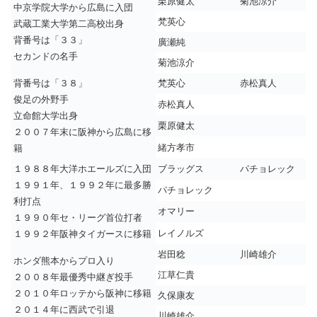
栗原健太
菊池涼介
中京学院大学から広島に入団
梵英心
武蔵工業大学第二高校出身
背番号は「３３」
廣瀬純
セカンドの名手
菊池涼介
背番号は「３８」
梵英心
赤松真人
俊足の外野手
赤松真人
立命館大学出身
栗原健太
２００７年末に阪神から広島に移
緒方孝市
籍
１９８８年大洋ホエールズに入団
ブラッグス
パチョレック
１９９１年、１９９２年に最多勝
パチョレック
利打点
オマリー
１９９０年セ・リーグ首位打者
レイノルズ
１９９２年阪神タイガースに移籍
岩田稔
川崎雄介
ホンダ熊本からプロ入り
江草仁貴
２００８年最優秀中継ぎ投手
２０１０年ロッテから阪神に移籍
久保康友
２０１４年に西武で引退
川崎雄介