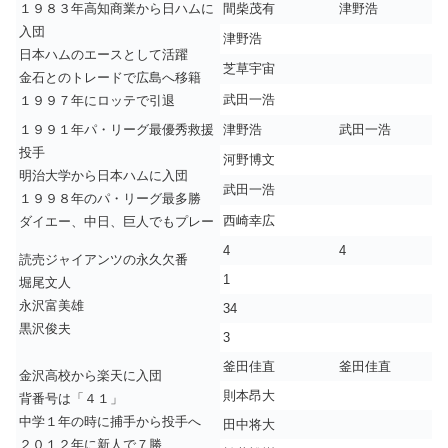
１９８３年高知商業から日ハムに
間柴茂有
津野浩
入団
津野浩
日本ハムのエースとして活躍
芝草宇宙
金石とのトレードで広島へ移籍
武田一浩
１９９７年にロッテで引退
１９９１年パ・リーグ最優秀救援
津野浩
武田一浩
投手
河野博文
明治大学から日本ハムに入団
武田一浩
１９９８年のパ・リーグ最多勝
西崎幸広
ダイエー、中日、巨人でもプレー
4
4
読売ジャイアンツの永久欠番
1
堀尾文人
永沢富美雄
34
黒沢俊夫
3
釜田佳直
釜田佳直
金沢高校から楽天に入団
則本昂大
背番号は「４１」
中学１年の時に捕手から投手へ
田中将大
２０１２年に新人で７勝