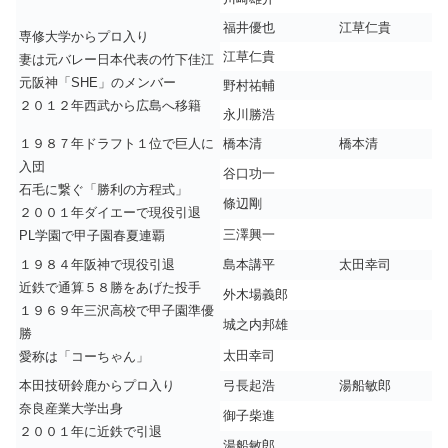
福井優也
江草仁貴
専修大学からプロ入り
江草仁貴
妻は元バレー日本代表の竹下佳江
元阪神「SHE」のメンバー
野村祐輔
２０１２年西武から広島へ移籍
永川勝浩
１９８７年ドラフト１位で巨人に
橋本清
橋本清
入団
谷口功一
石毛に繋ぐ「勝利の方程式」
條辺剛
２００１年ダイエーで現役引退
三澤興一
PL学園で甲子園春夏連覇
１９８４年阪神で現役引退
島本講平
太田幸司
近鉄で通算５８勝をあげた投手
外木場義郎
１９６９年三沢高校で甲子園準優
城之内邦雄
勝
太田幸司
愛称は「コーちゃん」
本田技研鈴鹿からプロ入り
弓長起浩
湯船敏郎
奈良産業大学出身
御子柴進
２００１年に近鉄で引退
湯船敏郎