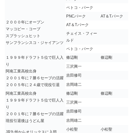
ペトコ・パーク
PNCパーク
AT＆Tパーク
２０００年にオープン
AT＆Tパーク
マッコビー・コーブ
チェイス・フィー
スプラッシュヒット
ルド
サンフランシスコ・ジャイアンツ
ペトコ・パーク
１９９９年ドラフト５位で巨人入
條辺剛
條辺剛
り
三沢興一
阿南工業高校出身
吉田修司
２００１年に７勝６セーブの活躍
吉岡雄二
２００５年に２４歳で現役引退
阿南工業高校出身
條辺剛
條辺剛
１９９９年ドラフト５位で巨人入
三沢興一
り
吉田修司
２００１年に７勝６セーブの活躍
吉岡雄二
現役引退後はうどん屋
小松聖
小松聖
JR九州からオリックスに入団