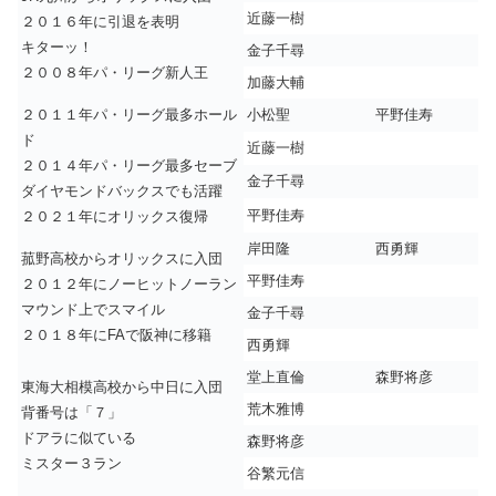
近藤一樹
２０１６年に引退を表明
キターッ！
金子千尋
２００８年パ・リーグ新人王
加藤大輔
２０１１年パ・リーグ最多ホール
小松聖
平野佳寿
ド
近藤一樹
２０１４年パ・リーグ最多セーブ
金子千尋
ダイヤモンドバックスでも活躍
平野佳寿
２０２１年にオリックス復帰
岸田隆
西勇輝
菰野高校からオリックスに入団
平野佳寿
２０１２年にノーヒットノーラン
マウンド上でスマイル
金子千尋
２０１８年にFAで阪神に移籍
西勇輝
堂上直倫
森野将彦
東海大相模高校から中日に入団
荒木雅博
背番号は「７」
ドアラに似ている
森野将彦
ミスター３ラン
谷繁元信