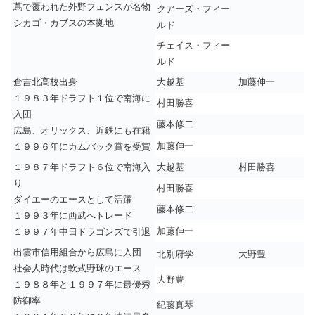
蔦で覆われた外野フェンスが名物
クアーズ・フィー
シカゴ・カブスの本拠地
ルド
チェイス・フィー
ルド
倉吉北高校出身
大越基
加藤伸一
１９８３年ドラフト１位で南海に
村田勝喜
入団
藤本修二
広島、オリックス、近鉄にも在籍
加藤伸一
１９９６年にカムバック賞を受賞
１９８７年ドラフト６位で南海入
大越基
村田勝喜
り
村田勝喜
ダイエーのエースとして活躍
藤本修二
１９９３年に西武へトレード
加藤伸一
１９９７年中日ドラゴンズで引退
出雲市信用組合から広島に入団
北別府学
大野豊
社会人時代は軟式野球のエース
大野豊
１９８８年と１９９７年に最優秀
防御率
紀藤真琴