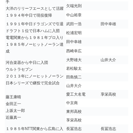
手
欠端光則
大洋のリリーフエースとして活躍
中山裕章
１９９４年中日で現役復帰
１９９１年中日ドラゴンズで引退
武田一浩
田中幸雄
ドラフト１位で日本ハムに入団
松浦宏明
電電関東から１９８１年プロ入り
田中幸雄
１９８５年ノーヒットノーラン達
西崎幸広
成
大野雄大
山井大介
河合楽器から中日に入団
若松駿太
ウルトラセブン
２０１３年にノーヒットノーラン
田島慎二
日本シリーズで継投で完全試合
山井大介
愛工大名電
享栄高校
藤王康晴
中京商
金田正一
上坂太一郎
東邦高校
近藤真一
享栄高校
１９８５年NTT関東から広島に入
長冨浩志
長冨浩志