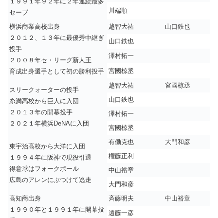
１９９１年９２年に２年連続最多
川端順
セーブ
横浜商業高校出身
越智大祐
山口鉄也
２０１２、１３年に最優秀中継ぎ
山口鉄也
投手
澤村拓一
２００８年セ・リーグ新人王
宮國椋丞
育成出身選手として初の勝利投手
越智大祐
宮國椋丞
スリークォーターの投手
山口鉄也
糸満高校から巨人に入団
２０１３年の開幕投手
澤村拓一
２０２１年横浜DeNAに入団
宮國椋丞
有働克也
大門和彦
東宇治高校から大洋に入団
権藤正利
１９９４年に阪神で現役引退
得意球はフォークボール
中山裕章
広島のアレンにぶつけて逃走
大門和彦
高知商出身
斉藤明夫
中山裕章
１９９０年と１９９１年に開幕投
遠藤一彦