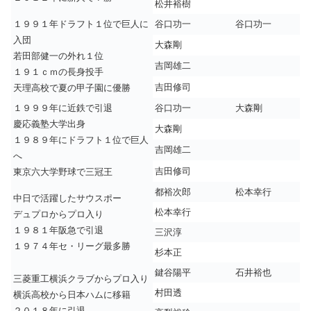
松井裕樹
１９９１年ドラフト１位で巨人に
谷口功一
谷口功一
入団
大森剛
若田部健一の外れ１位
吉岡雄二
１９１ｃｍの長身投手
吉田修司
天理高校で夏の甲子園に優勝
１９９９年に近鉄で引退
谷口功一
大森剛
慶応義塾大学出身
大森剛
１９８９年にドラフト１位で巨人
吉岡雄二
へ
吉田修司
東京六大学野球で三冠王
都裕次郎
松本幸行
中日で活躍したサウスポー
松本幸行
デュプロからプロ入り
１９８１年阪急で引退
三沢淳
１９７４年セ・リーグ最多勝
杉本正
鍵谷陽平
石井裕也
三菱重工横浜クラブからプロ入り
村田透
横浜高校から日本ハムに移籍
２０１８年に引退