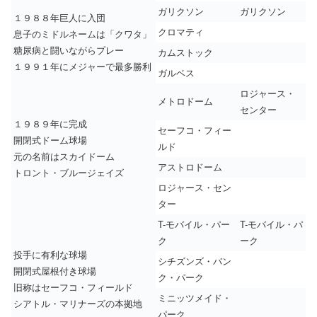
ガリクソン
ガリクソン
１９８８年巨人に入団
クロマティ
息子のミドルネームは「クワタ」
糖尿病と闘いながらプレー
カムストック
１９９１年にメジャーで最多勝利
ガルベス
ロジャース・
メトロドーム
センター
１９８９年に完成
セーフコ・フィー
開閉式ドーム球場
ルド
元の名前はスカイドーム
アストロドーム
トロント・ブルージェイズ
ロジャース・セン
ター
T-モバイル・パー
T-モバイル・パ
ク
ーク
投手に有利な球場
シチズンズ・バン
開閉式屋根付き球場
ク・パーク
旧称はセーフコ・フィールド
ミニッツメイド・
シアトル・マリナーズの本拠地
パーク