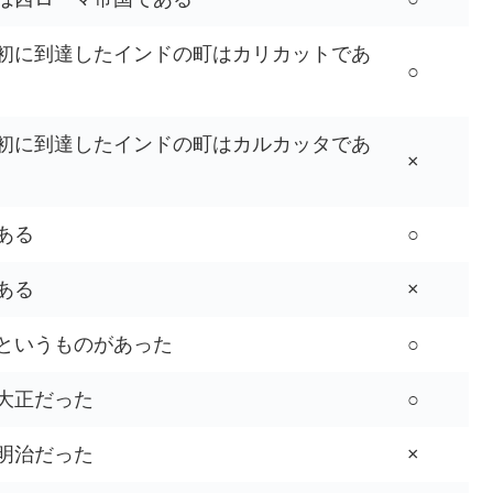
初に到達したインドの町はカリカットであ
○
初に到達したインドの町はカルカッタであ
×
ある
○
ある
×
というものがあった
○
大正だった
○
明治だった
×