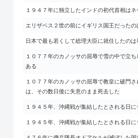
１９４７年に独立したインドの初代首相はネ
エリザベス２世の前にイギリス国王だったの
日本で最も若くして総理大臣に就任したのは
１０７７年のカノッサの屈辱で雪の中で立ち
ある
１０７７年のカノッサの屈辱で教皇に破門さ
は、その数日後に失意のまま死去した
１９４５年、沖縄戦が集結したとされる日に
１９４５年、沖縄戦が集結したとされる日に
４７６年に傭兵隊長オドアケルが滅ぼした国