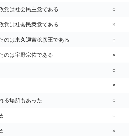
政党は社会民主党である
○
政党は社会民衆党である
×
たのは東久邇宮稔彦王である
○
たのは宇野宗佑である
×
○
×
れる場所もあった
○
る
○
る
×