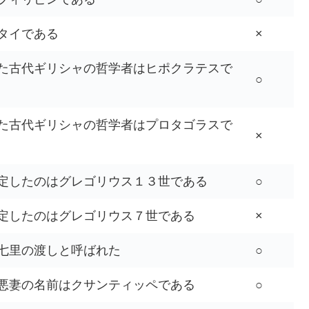
タイである
×
た古代ギリシャの哲学者はヒポクラテスで
○
た古代ギリシャの哲学者はプロタゴラスで
×
定したのはグレゴリウス１３世である
○
定したのはグレゴリウス７世である
×
七里の渡しと呼ばれた
○
悪妻の名前はクサンティッペである
○