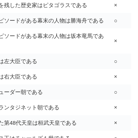
を残した歴史家はピタゴラスである
×
ピソードがある幕末の人物は勝海舟である
○
ピソードがある幕末の人物は坂本竜馬であ
×
は左大臣である
○
は右大臣である
×
ューダー朝である
○
ランタジネット朝である
×
た第48代天皇は桓武天皇である
×