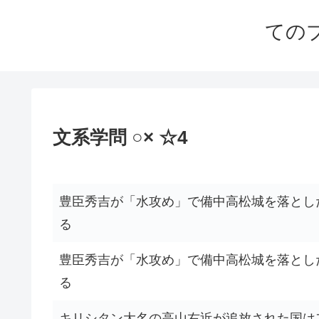
ての
文系学問 ○× ☆4
豊臣秀吉が「水攻め」で備中高松城を落とし
る
豊臣秀吉が「水攻め」で備中高松城を落とし
る
キリシタン大名の高山右近が追放された国は