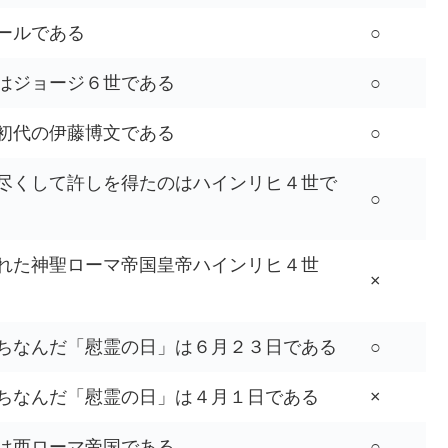
ールである
○
はジョージ６世である
○
初代の伊藤博文である
○
尽くして許しを得たのはハインリヒ４世で
○
れた神聖ローマ帝国皇帝ハインリヒ４世
×
ちなんだ「慰霊の日」は６月２３日である
○
ちなんだ「慰霊の日」は４月１日である
×
は西ローマ帝国である
○