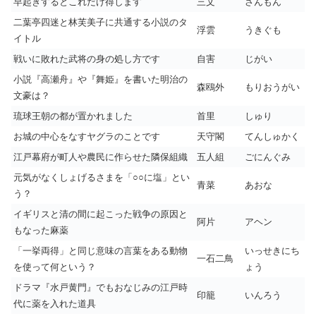
早起きするとこれだけ得します
三文
さんもん
二葉亭四迷と林芙美子に共通する小説のタ
浮雲
うきぐも
イトル
戦いに敗れた武将の身の処し方です
自害
じがい
小説『高瀬舟』や『舞姫』を書いた明治の
森鴎外
もりおうがい
文豪は？
琉球王朝の都が置かれました
首里
しゅり
お城の中心をなすヤグラのことです
天守閣
てんしゅかく
江戸幕府が町人や農民に作らせた隣保組織
五人組
ごにんぐみ
元気がなくしょげるさまを「○○に塩」とい
青菜
あおな
う？
イギリスと清の間に起こった戦争の原因と
阿片
アヘン
もなった麻薬
「一挙両得」と同じ意味の言葉をある動物
いっせきにち
一石二鳥
を使って何という？
ょう
ドラマ『水戸黄門』でもおなじみの江戸時
印籠
いんろう
代に薬を入れた道具