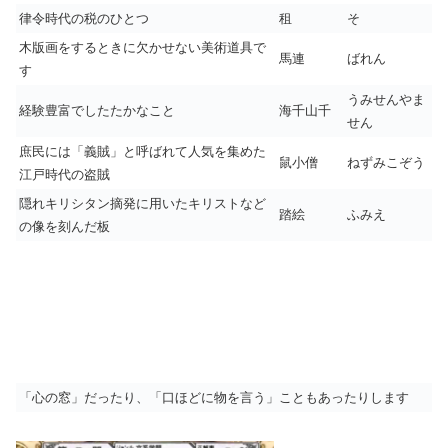
律令時代の税のひとつ
租
そ
木版画をするときに欠かせない美術道具で
馬連
ばれん
す
うみせんやま
経験豊富でしたたかなこと
海千山千
せん
庶民には「義賊」と呼ばれて人気を集めた
鼠小僧
ねずみこぞう
江戸時代の盗賊
隠れキリシタン摘発に用いたキリストなど
踏絵
ふみえ
の像を刻んだ板
「心の窓」だったり、「口ほどに物を言う」こともあったりします