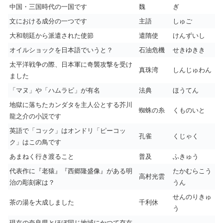
中国・三国時代の一国です
魏
ぎ
文における成分の一つです
主語
しゅご
大和朝廷から派遣された使節
遣隋使
けんずいし
オイルショックを日本語でいうと？
石油危機
せきゆきき
太平洋戦争の際、日本軍に奇襲攻撃を受け
真珠湾
しんじゅわん
ました
「マヌ」や「ハムラビ」が有名
法典
ほうてん
地獄に落ちたカンダタを主人公とする芥川
蜘蛛の糸
くものいと
龍之介の小説です
英語で「コック」はオンドリ「ピーコッ
孔雀
くじゃく
ク」はこの鳥です
あまねく行き渡ること
普及
ふきゅう
代表作に『老猿』『西郷隆盛像』がある明
たかむらこう
高村光雲
治の彫刻家は？
うん
せんのりきゅ
茶の湯を大成しました
千利休
う
現在の奈良県とほぼ同じ地域にかつて存在