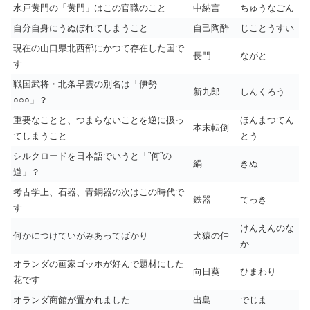
水戸黄門の「黄門」はこの官職のこと
中納言
ちゅうなごん
自分自身にうぬぼれてしまうこと
自己陶酔
じことうすい
現在の山口県北西部にかつて存在した国で
長門
ながと
す
戦国武将・北条早雲の別名は「伊勢
新九郎
しんくろう
○○○」？
重要なことと、つまらないことを逆に扱っ
ほんまつてん
本末転倒
てしまうこと
とう
シルクロードを日本語でいうと「”何”の
絹
きぬ
道」？
考古学上、石器、青銅器の次はこの時代で
鉄器
てっき
す
けんえんのな
何かにつけていがみあってばかり
犬猿の仲
か
オランダの画家ゴッホが好んで題材にした
向日葵
ひまわり
花です
オランダ商館が置かれました
出島
でじま