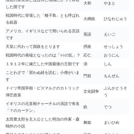
大和
やまと
した国です
戦国時代に登場した「種子島」とも呼ばれ
火縄銃
ひなわじゅう
る銃器
アメリカ、イギリスなどで用いられる言語
英語
えいご
です
天皇に代わって国政をとります
摂政
せっしょう
戦国時代の発端となったのは「○○の乱」？
応仁
おうにん
１９１２年に滅亡した中国最後の王朝です
清
しん
ことわざで「習わぬ経を読む」小僧がいま
門前
もんぜん
す
ドイツ帝国宰相・ビスマルクのカトリック
ぶんかとうそ
文化闘争
弾圧政策
う
イギリスの元首相チャーチルの演説で有名
鉄
てつ
「？のカーテン」
太田豊太郎を主人公とした明治の作家・森
舞姫
まいひめ
鴎外の小説