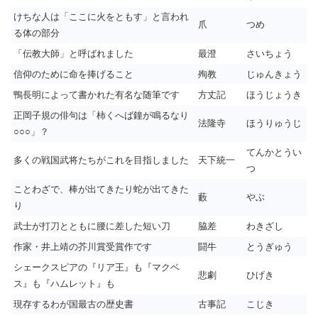
けちな人は「ここに火をともす」と言われ
爪
つめ
る体の部分
「伝教大師」と呼ばれました
最澄
さいちょう
信仰のために命を捧げること
殉教
じゅんきょう
鴨長明によって書かれた有名な随筆です
方丈記
ほうじょうき
正岡子規の俳句は「柿くへば鐘が鳴るなり
法隆寺
ほうりゅうじ
○○○」？
てんかとうい
多くの戦国武将たちがこれを目指しました
天下統一
つ
ことわざで、棒が出てきたり蛇が出てきた
藪
やぶ
り
武士が打刀とともに腰に差した短い刀
脇差
わきざし
作家・井上靖の芥川賞受賞作です
闘牛
とうぎゅう
シェークスピアの『リア王』も『マクベ
悲劇
ひげき
ス』も『ハムレット』も
現存するわが国最古の歴史書
古事記
こじき