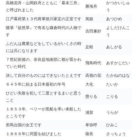
高橋泥舟・山岡鉄舟とともに「幕末三舟」
かつかいしゅ
勝海舟
と呼ばれました
う
江戸幕府第１３代将軍徳川家定の正室です
篤姫
あつひめ
随筆『徒然草』で有名な鎌倉時代の人物で
よしだけんこ
吉田兼好
す
う
ふだんは農業などをしているがいくさの時
足軽
あしがる
には兵になります
７世紀前後の、奈良盆地南部に都が置かれ
飛鳥時代
あすかじだい
ていた時代
決して自分のものにはできないたとえです
高嶺の花
たかねのはな
６４５年に始まる日本最初の年号
大化
たいか
ひどい失敗を犯して二度とするまいと思う
懲りる
こりる
こと
１８５３年、ペリーが黒船を率い来航した
浦賀
うらが
ところです
邪馬台国の女王です
卑弥呼
ひみこ
１８６６年に同盟を結びました
薩長
さっちょう