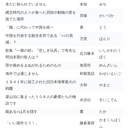
未だに知られていません
未知
みち
縄文時代の人々が食べた貝殻や動物の骨を
貝塚
かいづか
捨てた場所
「随」に代わって中国を統一
唐
とう
中国を代表する観光名所である「○○の長
万里
ばんり
城」？
歌集『一握の砂』『悲しき玩具』で有名な
いしかわたく
石川啄木
明治末期の歌人は？
ぼく
罪や責めをまぬがれるためのもの
免罪符
めんざいふ
海外では通じません
和製英語
わせいえいご
１９４１年に竣工された旧日本海軍最大の
大和
やまと
戦艦
梁山泊に集まった１０８人の豪傑たちの物
水滸伝
すいこでん
語です
能ある○は爪を隠す
鷹
たか
かまくらばく
「いい国作ろう！」
鎌倉幕府
ふ