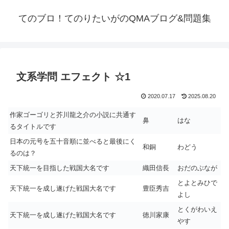
てのブロ！てのりたいがのQMAブログ&問題集
文系学問 エフェクト ☆1
2020.07.17
2025.08.20
作家ゴーゴリと芥川龍之介の小説に共通す
鼻
はな
るタイトルです
日本の元号を五十音順に並べると最後にく
和銅
わどう
るのは？
天下統一を目指した戦国大名です
織田信長
おだのぶなが
とよとみひで
天下統一を成し遂げた戦国大名です
豊臣秀吉
よし
とくがわいえ
天下統一を成し遂げた戦国大名です
徳川家康
やす