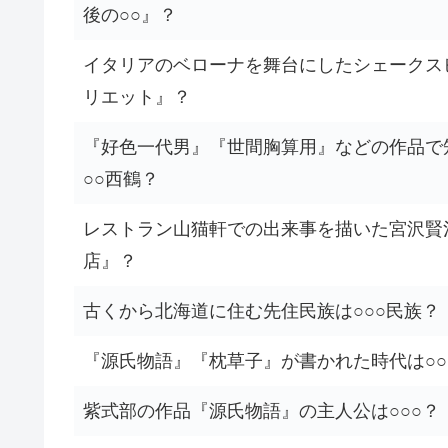
後の○○』？
イタリアのベローナを舞台にしたシェークスピ
リエット』？
『好色一代男』『世間胸算用』などの作品で
○○西鶴？
レストラン山猫軒での出来事を描いた宮沢賢
店』？
古くから北海道に住む先住民族は○○○民族？
『源氏物語』『枕草子』が書かれた時代は○
紫式部の作品『源氏物語』の主人公は○○○？