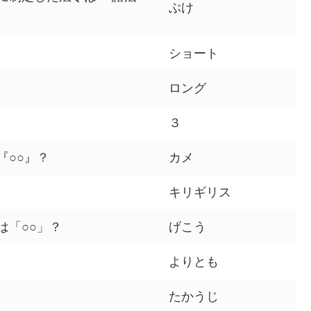
ぶけ
？
ショート
ロング
３
『○○』？
カメ
キリギリス
は「○○」？
げこう
よりとも
たかうじ