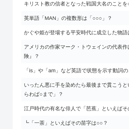
キリスト教の信者となった戦国大名のことを○
英単語「MAN」の複数形は「○○○」？
かぐや姫が登場する平安時代に成立した物語
アメリカの作家マーク・トウェインの代表作
険』？
「is」や「am」など英語で状態を示す動詞
いったん悪に手を染めたら最後まで貫こうと
らわば○まで」？
江戸時代の有名な俳人で「芭蕉」といえばそ
┗「一茶」といえばその苗字は○○？