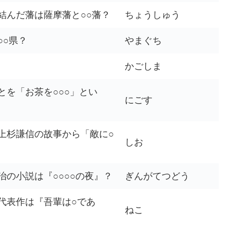
結んだ藩は薩摩藩と○○藩？
ちょうしゅう
○○県？
やまぐち
かごしま
を「お茶を○○○」とい
にごす
上杉謙信の故事から「敵に○
しお
の小説は『○○○○の夜』？
ぎんがてつどう
代表作は『吾輩は○であ
ねこ