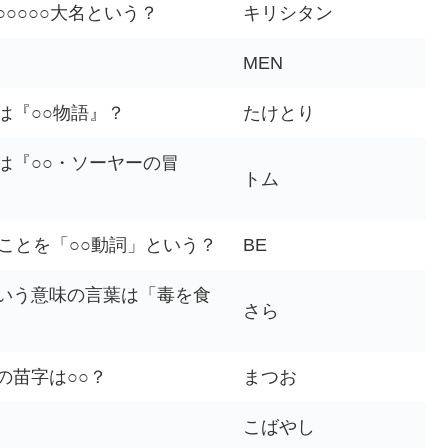
○○○○大名という？
キリシタン
MEN
は『○○物語』？
たけとり
は『○○・ソーヤーの冒
トム
のことを「○○動詞」という？
BE
いう意味の言葉は「毒を食
さら
の苗字は○○？
まつお
こばやし