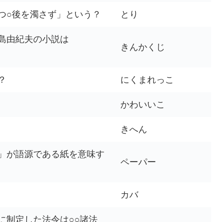
つ○後を濁さず」という？
とり
島由紀夫の小説は
きんかくじ
？
にくまれっこ
かわいいこ
きへん
」が語源である紙を意味す
ペーパー
カバ
に制定した法令は○○諸法