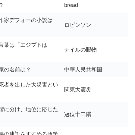
？
bread
作家デフォーの小説は
ロビンソン
言葉は「エジプトは
ナイルの賜物
家の名前は？
中華人民共和国
死者を出した大災害とい
関東大震災
階に分け、地位に応じた
冠位十二階
義の建設をすすめる政策