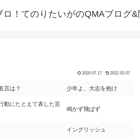
ブロ！てのりたいがのQMAブログ&
2020.07.17
2022.03.07
名言は？
少年よ、大志を抱け
行動にたとえて表した言
鳴かず飛ばず
イングリッシュ