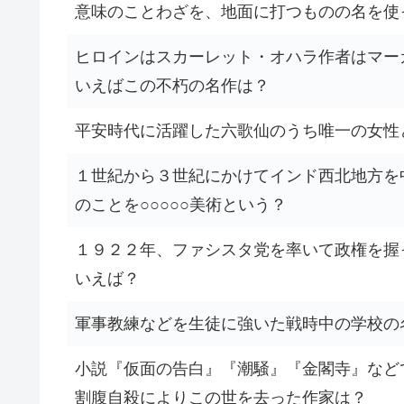
意味のことわざを、地面に打つものの名を使
ヒロインはスカーレット・オハラ作者はマー
いえばこの不朽の名作は？
平安時代に活躍した六歌仙のうち唯一の女性
１世紀から３世紀にかけてインド西北地方を
のことを○○○○○美術という？
１９２２年、ファシスタ党を率いて政権を握
いえば？
軍事教練などを生徒に強いた戦時中の学校の
小説『仮面の告白』『潮騒』『金閣寺』など
割腹自殺によりこの世を去った作家は？