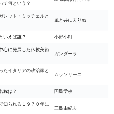
って何という？
ガレット・ミッチェルと
風と共に去りぬ
といえば誰？
小野小町
中心に発展した仏教美術
ガンダーラ
ったイタリアの政治家と
ムッソリーニ
名称は？
国民学校
で知られる１９７０年に
三島由紀夫