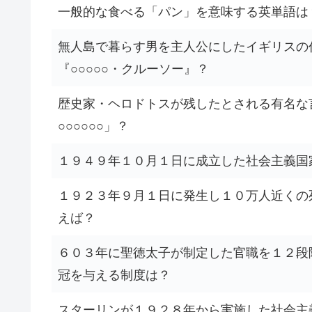
一般的な食べる「パン」を意味する英単語は
無人島で暮らす男を主人公にしたイギリスの
『○○○○○・クルーソー』？
歴史家・ヘロドトスが残したとされる有名な
○○○○○○」？
１９４９年１０月１日に成立した社会主義国
１９２３年９月１日に発生し１０万人近くの
えば？
６０３年に聖徳太子が制定した官職を１２段
冠を与える制度は？
スターリンが１９２８年から実施した社会主