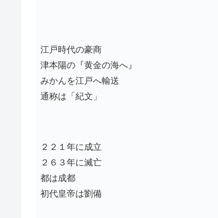
江戸時代の豪商
津本陽の『黄金の海へ』
みかんを江戸へ輸送
通称は「紀文」
２２１年に成立
２６３年に滅亡
都は成都
初代皇帝は劉備