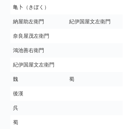
亀卜（きぼく）
納屋助左衛門
紀伊国屋文左衛門
奈良屋茂左衛門
鴻池善右衛門
紀伊国屋文左衛門
魏
蜀
後漢
呉
蜀