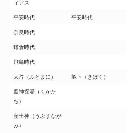
ィアス
平安時代
平安時代
奈良時代
鎌倉時代
飛鳥時代
太占（ふとまに）
亀卜（きぼく）
盟神探湯（くかた
ち）
産土神（うぶすなが
み）