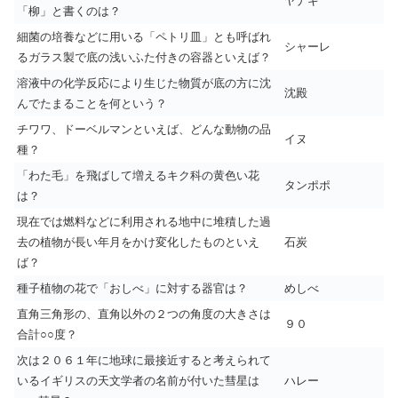
ヤナギ
「柳」と書くのは？
細菌の培養などに用いる「ペトリ皿」とも呼ばれ
シャーレ
るガラス製で底の浅いふた付きの容器といえば？
溶液中の化学反応により生じた物質が底の方に沈
沈殿
んでたまることを何という？
チワワ、ドーベルマンといえば、どんな動物の品
イヌ
種？
「わた毛」を飛ばして増えるキク科の黄色い花
タンポポ
は？
現在では燃料などに利用される地中に堆積した過
去の植物が長い年月をかけ変化したものといえ
石炭
ば？
種子植物の花で「おしべ」に対する器官は？
めしべ
直角三角形の、直角以外の２つの角度の大きさは
９０
合計○○度？
次は２０６１年に地球に最接近すると考えられて
いるイギリスの天文学者の名前が付いた彗星は
ハレー