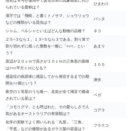
現在は８号が運用中である日本の気象衛星に付け
ひまわり
られている愛称は？
漢字では「飛蝗」と書くトノサマ、ショウリョウ
バッタ
などの種類がいる昆虫は？
シャム、ペルシャといえばどんな動物の品種？
ネコ
２５÷３なら１、１３÷５なら３である、割り算で
割り切れずに残った整数を一般に「○○○」とい
あまり
う？
底辺が２０ｃｍで高さが１０ｃｍの三角形の面積
１００
は○○○平方ｃｍになる？
感染症の病原体に感染してから発症するまでの期
潜伏
間を○○期という？
夜空の１等星のうち唯一、名前が全て濁音で構成
ベガ
されている星は？
「コモリグマ」とも呼ばれた、その愛らしさで人
コアラ
気があるオーストラリアの有袋類は？
化学の実験でよく用いられる「丸形」「三角」
フラスコ
「平底」などの種類があるガラス製の容器は？