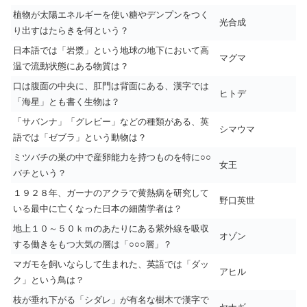
植物が太陽エネルギーを使い糖やデンプンをつく
光合成
り出すはたらきを何という？
日本語では「岩漿」という地球の地下において高
マグマ
温で流動状態にある物質は？
口は腹面の中央に、肛門は背面にある、漢字では
ヒトデ
「海星」とも書く生物は？
「サバンナ」「グレビー」などの種類がある、英
シマウマ
語では「ゼブラ」という動物は？
ミツバチの巣の中で産卵能力を持つものを特に○○
女王
バチという？
１９２８年、ガーナのアクラで黄熱病を研究して
野口英世
いる最中に亡くなった日本の細菌学者は？
地上１０～５０ｋｍのあたりにある紫外線を吸収
オゾン
する働きをもつ大気の層は「○○○層」？
マガモを飼いならして生まれた、英語では「ダッ
アヒル
ク」という鳥は？
枝が垂れ下がる「シダレ」が有名な樹木で漢字で