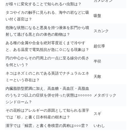
カメレオン
が様々に変化することで知られるハ虫類は？
タコやイカの触手に見られる、海中の岩などに吸
吸盤
い付く器官は？
危険な状態になると悪臭を持つ液体を肛門から噴
スカンク
射して逃げる黒と白の体色の動物は？
ある種の金属や合金を絶対零度近くまで冷やす
超伝導
と、ある温度で電気抵抗が急に０になる現象は？
円の中心からその円周上の一点に至る線分の長さ
半径
を何という？
ネコはネズミのこれである英語でナチュラルエネ
天敵
ミーという存在は？
内臓脂肪型肥満に加え、高血糖・高血圧・高脂血
のうち２つ以上の症状を併せ持った状態は○○○○○○
メタボリック
シンドローム？
その花粉はアレルギーの原因として知られる漢字
スギ
では「杉」と書く日本特産の樹木は？
漢字では「鰯雲」と書く巻積雲の異称は○○○雲？
いわし