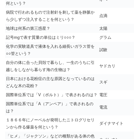
何という？
病院で行われるもので注射針を刺して薬を静脈か
点滴
ら少しずつ注入することを何という？
地球は何系の第三惑星？
太陽
記号mgで表す質量の単位はミリ○○○？
グラム
化学の実験道具で液体を入れる細長いガラス管を
試験
○○管という？
自分の体に合った貝殻で暮らし、一生のうちに引
ヤドカリ
越しをしながら暮らす海の生物は？
日本における花粉症の主な原因となっているのは
スギ
どんな木の花粉？
国際単位系では「V（ボルト）」で表されるのは？
電圧
国際単位系では「A（アンペア）」で表されるの
電流
は？
１８６６年にノーベルが発明したニトログリセリ
ダイナマイト
ンから作る爆薬を何という？
「ヒメ」「ジャクソン」などの種類がある体の色