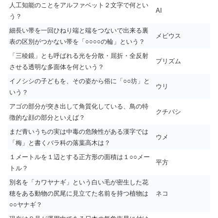
人工知能のことをアルファベット２文字で何とい
AI
う？
細長い帯を一回ひねり端と端をつないで出来る裏
メビウス
表の区別がつかない帯を「○○○○の輪」という？
「三稜鏡」とも呼ばれる光を分散・屈折・全反射
プリズム
させる透明な多面体を何という？
イノシシの子どもを、その姿から俗に「○○坊」と
ウリ
いう？
アゴの部分が突き出して角質化している、鳥の特
クチバシ
徴的な顔の部分といえば？
まだ青いうちの実は中毒の危険性がある漢字では
ウメ
「梅」と書くバラ科の落葉高木は？
１メートルを１辺とする正方形の面積は１○○メー
平方
トル？
別名を「カワヤナギ」という白い毛が密生した花
穂をある動物の尻尾に見立てた名前を持つ植物は
ネコ
○○ヤナギ？