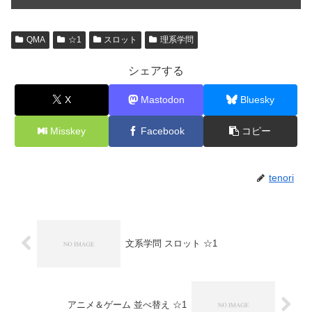
QMA
☆1
スロット
理系学問
シェアする
X
Mastodon
Bluesky
Misskey
Facebook
コピー
tenori
文系学問 スロット ☆1
アニメ＆ゲーム 並べ替え ☆1