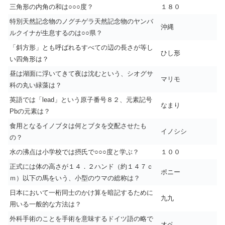
三角形の内角の和は○○○度？
１８０
特別天然記念物のノグチゲラ天然記念物のヤンバ
沖縄
ルクイナが生息するのは○○県？
「斜方形」とも呼ばれるすべての辺の長さが等し
ひし形
い四角形は？
昼は湖面に浮いてきて夜は沈むという、シオグサ
マリモ
科の丸い緑藻は？
英語では「lead」という原子番号８２、元素記号
なまり
Pbの元素は？
食用となるイノブタは何とブタを交配させたも
イノシシ
の？
水の沸点は小学校では摂氏で○○○度と学ぶ？
１００
正式には体の高さが１４．２ハンド（約１４７ｃ
ポニー
ｍ）以下の馬をいう、小型のウマの総称は？
日本において一桁同士のかけ算を暗記するために
九九
用いる一般的な方法は？
外科手術のことを手術を意味するドイツ語の略で
オペ