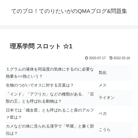
てのブロ！てのりたいがのQMAブログ&問題集
理系学問 スロット ☆1
2020.07.17
2022.03.16
１グラムの液体を同温度の気体にするのに必要な
気化
熱量を○○熱という？
生物のつがいでオスに対する言葉は？
メス
「インド」「アフリカ」などの種類がある、「百
ライオン
獣の王」とも呼ばれる動物は？
日本では「織女星」とも呼ばれること座のアルフ
ベガ
ァ星は？
カメなどの体に見られる漢字で「甲羅」と書く部
こうら
位は？