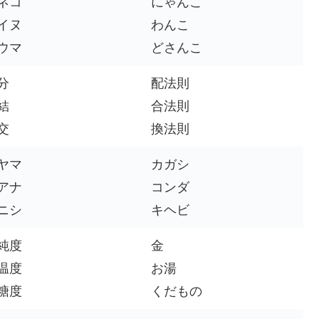
ネコ
にゃんこ
イヌ
わんこ
ウマ
どさんこ
分
配法則
結
合法則
交
換法則
ヤマ
カガシ
アナ
コンダ
ニシ
キヘビ
純度
金
温度
お湯
糖度
くだもの