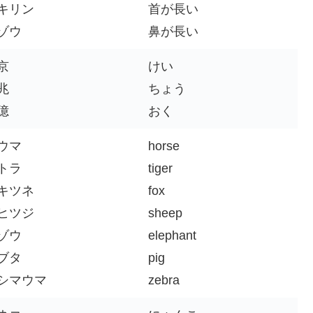
キリン
首が長い
ゾウ
鼻が長い
京
けい
兆
ちょう
億
おく
ウマ
horse
トラ
tiger
キツネ
fox
ヒツジ
sheep
ゾウ
elephant
ブタ
pig
シマウマ
zebra