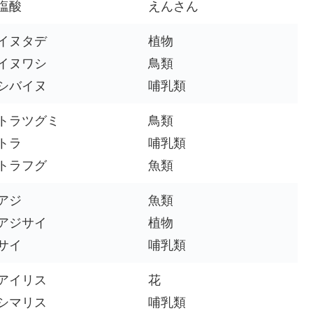
塩酸
えんさん
イヌタデ
植物
イヌワシ
鳥類
シバイヌ
哺乳類
トラツグミ
鳥類
トラ
哺乳類
トラフグ
魚類
アジ
魚類
アジサイ
植物
サイ
哺乳類
アイリス
花
シマリス
哺乳類