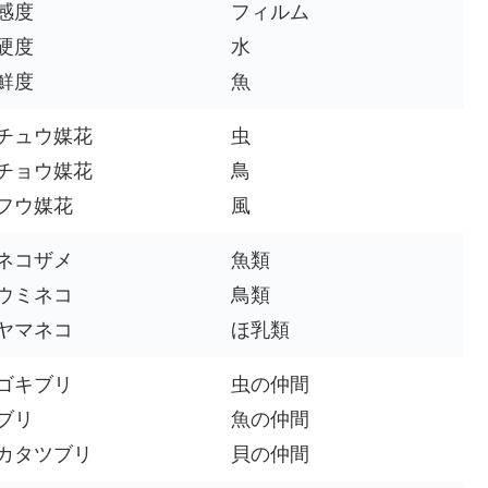
感度
フィルム
硬度
水
鮮度
魚
チュウ媒花
虫
チョウ媒花
鳥
フウ媒花
風
ネコザメ
魚類
ウミネコ
鳥類
ヤマネコ
ほ乳類
ゴキブリ
虫の仲間
ブリ
魚の仲間
カタツブリ
貝の仲間