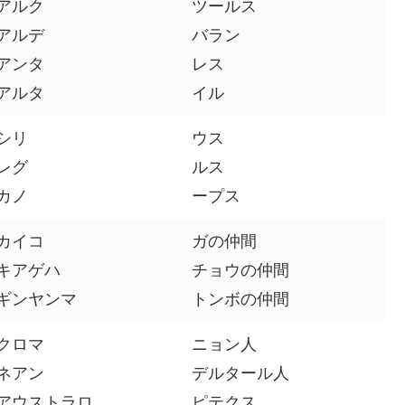
アルク
ツールス
アルデ
バラン
アンタ
レス
アルタ
イル
シリ
ウス
レグ
ルス
カノ
ープス
カイコ
ガの仲間
キアゲハ
チョウの仲間
ギンヤンマ
トンボの仲間
クロマ
ニョン人
ネアン
デルタール人
アウストラロ
ピテクス