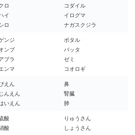
クロ
コダイル
ハイ
イログマ
シロ
ナガスクジラ
ゲンジ
ボタル
オンブ
バッタ
アブラ
ゼミ
エンマ
コオロギ
びえん
鼻
じんえん
腎臓
はいえん
肺
硫酸
りゅうさん
硝酸
しょうさん