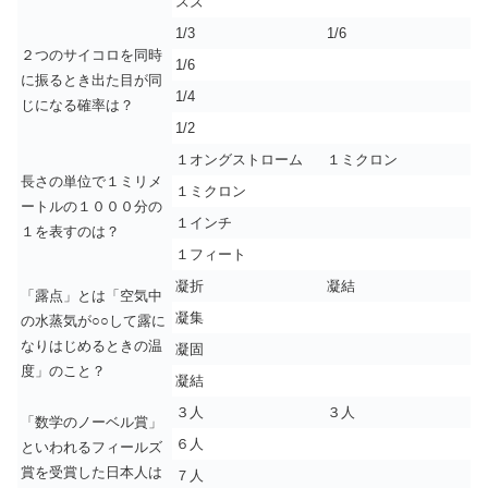
スズ
1/3
1/6
２つのサイコロを同時
1/6
に振るとき出た目が同
1/4
じになる確率は？
1/2
１オングストローム
１ミクロン
長さの単位で１ミリメ
１ミクロン
ートルの１０００分の
１インチ
１を表すのは？
１フィート
凝折
凝結
「露点」とは「空気中
凝集
の水蒸気が○○して露に
なりはじめるときの温
凝固
度」のこと？
凝結
３人
３人
「数学のノーベル賞」
６人
といわれるフィールズ
賞を受賞した日本人は
７人