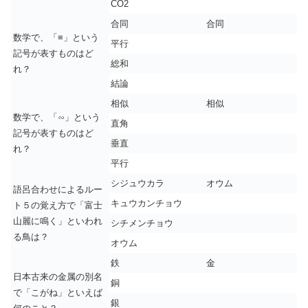
CO2
合同
合同
数学で、「≡」という
平行
記号が表すものはど
総和
れ？
結論
相似
相似
数学で、「∽」という
直角
記号が表すものはど
垂直
れ？
平行
シジュウカラ
オウム
語呂合わせによるルー
キュウカンチョウ
ト５の覚え方で「富士
山麗に鳴く」といわれ
シチメンチョウ
る鳥は？
オウム
鉄
金
日本古来の金属の別名
銅
で「こがね」といえば
銀