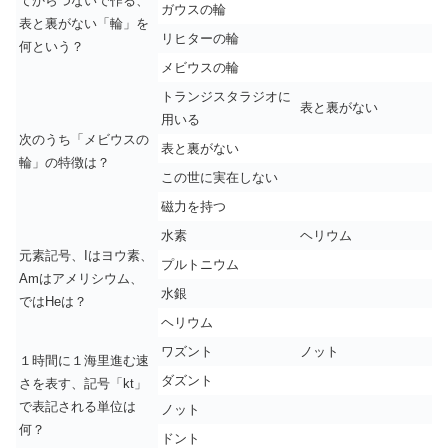
てからつないで作る、
ガウスの輪
表と裏がない「輪」を
リヒターの輪
何という？
メビウスの輪
トランジスタラジオに
表と裏がない
用いる
次のうち「メビウスの
表と裏がない
輪」の特徴は？
この世に実在しない
磁力を持つ
水素
ヘリウム
元素記号、Iはヨウ素、
プルトニウム
Amはアメリシウム、
水銀
ではHeは？
ヘリウム
ワズント
ノット
１時間に１海里進む速
ダズント
さを表す、記号「kt」
で表記される単位は
ノット
何？
ドント