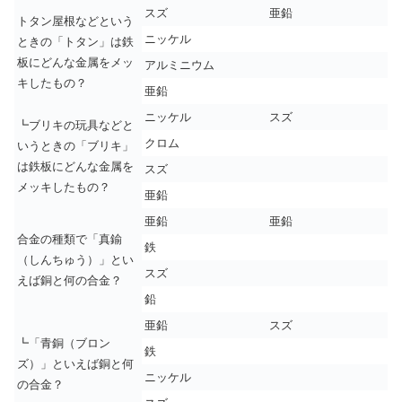
スズ
亜鉛
トタン屋根などという
ニッケル
ときの「トタン」は鉄
板にどんな金属をメッ
アルミニウム
キしたもの？
亜鉛
ニッケル
スズ
┗ブリキの玩具などと
クロム
いうときの「ブリキ」
は鉄板にどんな金属を
スズ
メッキしたもの？
亜鉛
亜鉛
亜鉛
合金の種類で「真鍮
鉄
（しんちゅう）」とい
スズ
えば銅と何の合金？
鉛
亜鉛
スズ
┗「青銅（ブロン
鉄
ズ）」といえば銅と何
ニッケル
の合金？