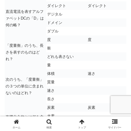
ダイレクト
ダイレクト
直流電流を表すアルフ
デジタル
ァベットDCの「D」は
ドメイン
何の略？
ダブル
度
度
「度量衡」のうち、長
衝
さを表すのものはど
どれも表さない
れ？
量
体積
速さ
次のうち、「度量衡」
質量
の３つの単位に含まれ
速さ
ないのはどれ？
長さ
炭素
炭素
水素
有機化合物とは何を含
む化合物のこと？
窒素
ホーム
検索
トップ
サイドバー