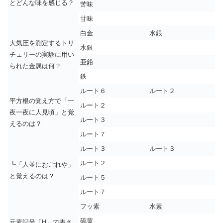
とどんな味を感じる？
苦味
甘味
白金
水銀
大気圧を測定するトリ
水銀
チェリーの実験に用い
亜鉛
られた金属は何？
鉄
ルート６
ルート２
平方根の覚え方で「一
ルート２
夜一夜に人見頃」と覚
ルート３
えるのは？
ルート７
ルート３
ルート３
ルート２
┗「人並におごれや」
と覚えるのは？
ルート５
ルート７
フッ素
水素
硫黄
元素記号「H」で表さ