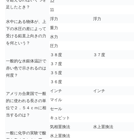
12
足したとき？
11
浮力
浮力
水中にある物体が、上
重力
下の水圧の差によって
受ける鉛直上向きの力
水力
を何という？
圧力
３８度
３７度
一般的な水銀体温計で
３７度
赤い色で示されるのは
３５度
何度？
３６度
インチ
インチ
アメリカ合衆国で一般
マイル
的に使われる長さの単
位で２．５４ｃｍに相
セール
当するのは？
キュビット
気相置換法
水上置換法
一般に化学の実験で酸
水上置換法