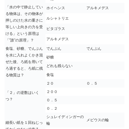
「水の中で静止してい
ホイヘンス
アルキメデス
る物体は、その物体が
ルシャトリエ
押しのけた水の重さに
等しい上向きの力を受
ピタゴラス
ける」という原理は
アルキメデス
「”誰”の原理」？
食塩、砂糖、でんぷん
でんぷん
でんぷん
を水に入れよくかき混
砂糖
ぜた後、ろ紙を用いて
どれも残らない
ろ過すると、ろ紙に残
食塩
る物質は？
２０
０．５
２００
「２」の逆数はいく
つ？
０．５
０．２
シュレイディンガーの
メビウスの輪
細長い紙を１回ねじっ
輪