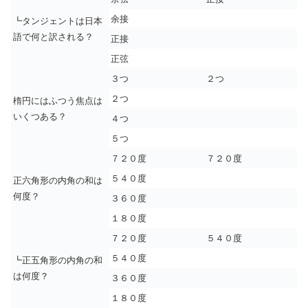
余接
┗タンジェントは日本
語で何と訳される？
正接
正弦
３つ
２つ
２つ
楕円にはふつう焦点は
いくつある？
４つ
５つ
７２０度
７２０度
５４０度
正六角形の内角の和は
何度？
３６０度
１８０度
７２０度
５４０度
５４０度
┗正五角形の内角の和
は何度？
３６０度
１８０度