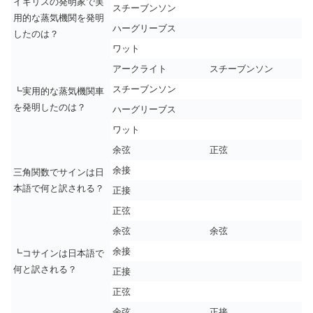
イギリスの発明家で実
スチーブンソン
用的な蒸気機関を発明
ハーグリーブス
したのは？
ワット
アークライト
スチーブンソン
スチーブンソン
┗実用的な蒸気機関車
を発明したのは？
ハーグリーブス
ワット
余弦
正弦
余接
三角関数でサインは日
本語で何と訳される？
正接
正弦
余弦
余弦
余接
┗コサインは日本語で
何と訳される？
正接
正弦
余弦
正接