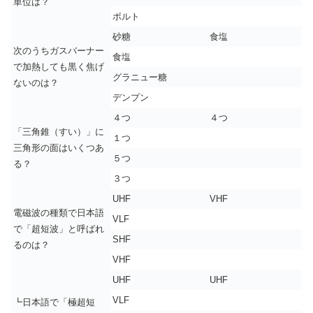
単位は？
ボルト
砂糖
食塩
次のうちガスバーナー
食塩
で加熱しても黒く焦げ
グラニュー糖
ないのは？
デンプン
４つ
４つ
「三角錐（すい）」に
１つ
三角形の面はいくつあ
５つ
る？
３つ
UHF
VHF
電磁波の種類で日本語
VLF
で「超短波」と呼ばれ
SHF
るのは？
VHF
UHF
UHF
VLF
┗日本語で「極超短