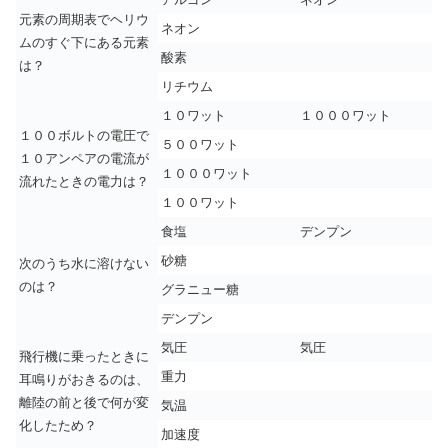
元素の周期表でヘリウ
ネオン
ムのすぐ下にある元素
酸素
は？
リチウム
１０ワット
１０００ワット
１００ボルトの電圧で
５００ワット
１０アンペアの電流が
１０００ワット
流れたときの電力は？
１００ワット
食塩
デンプン
砂糖
次のうち水に溶けない
のは？
グラニュー糖
デンプン
気圧
気圧
飛行機に乗ったときに
重力
耳鳴りがおきるのは、
離陸の前と後で何が変
気温
化したため？
加速度