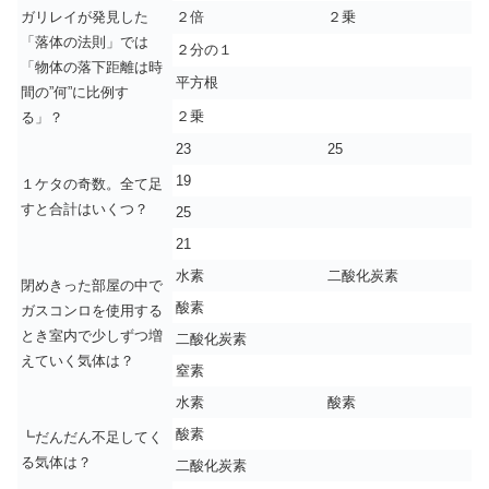
ガリレイが発見した
２倍
２乗
「落体の法則」では
２分の１
「物体の落下距離は時
平方根
間の”何”に比例す
２乗
る」？
23
25
19
１ケタの奇数。全て足
すと合計はいくつ？
25
21
水素
二酸化炭素
閉めきった部屋の中で
酸素
ガスコンロを使用する
とき室内で少しずつ増
二酸化炭素
えていく気体は？
窒素
水素
酸素
酸素
┗だんだん不足してく
る気体は？
二酸化炭素