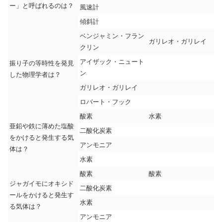
ー」と呼ばれるのは？
風速計
傾斜計
ベンジャミン・フラン
ガリレオ・ガリレイ
クリン
アイザック・ニュート
振り子の等時性を発見
ン
した物理学者は？
ガリレオ・ガリレイ
ロバート・フック
酸素
水素
亜鉛や鉄に薄めた塩酸
二酸化炭素
をかけると発生する気
アンモニア
体は？
水素
酸素
酸素
ジャガイモにオキシド
二酸化炭素
ールをかけると発生す
水素
る気体は？
アンモニア