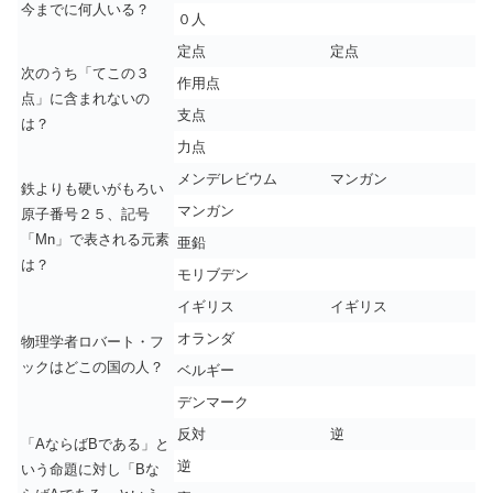
今までに何人いる？
０人
定点
定点
次のうち「てこの３
作用点
点」に含まれないの
支点
は？
力点
メンデレビウム
マンガン
鉄よりも硬いがもろい
マンガン
原子番号２５、記号
「Mn」で表される元素
亜鉛
は？
モリブデン
イギリス
イギリス
オランダ
物理学者ロバート・フ
ックはどこの国の人？
ベルギー
デンマーク
反対
逆
「AならばBである」と
逆
いう命題に対し「Bな