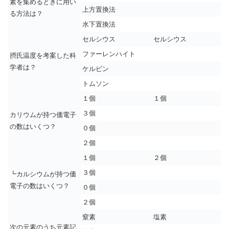
素を集めるときに用い
上方置換法
る方法は？
水下置換法
セルシウス
セルシウス
ファーレンハイト
摂氏温度を考案した科
学者は？
ケルビン
トムソン
１個
１個
３個
カリウムが持つ価電子
の数はいくつ？
０個
２個
１個
２個
３個
┗カルシウムが持つ価
電子の数はいくつ？
０個
２個
窒素
塩素
次の元素のうち元素記