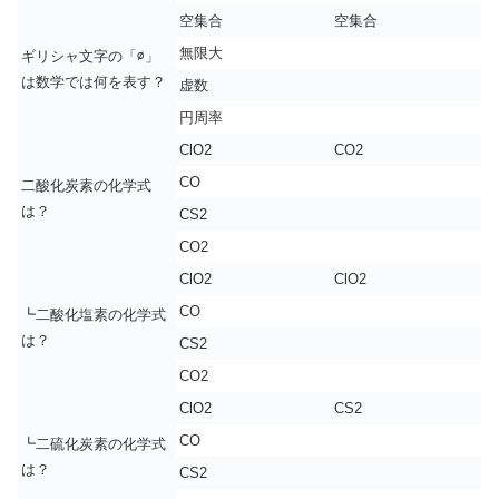
空集合
空集合
無限大
ギリシャ文字の「∅」
は数学では何を表す？
虚数
円周率
ClO2
CO2
CO
二酸化炭素の化学式
は？
CS2
CO2
ClO2
ClO2
CO
┗二酸化塩素の化学式
は？
CS2
CO2
ClO2
CS2
CO
┗二硫化炭素の化学式
は？
CS2