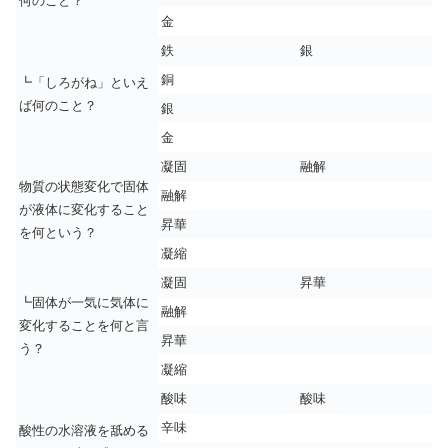
何のこと？
金
鉄
銀
銅
┗「しろがね」といえ
ば何のこと？
銀
金
凝固
融解
物質の状態変化で固体
融解
が液体に変化すること
昇華
を何という？
凝縮
凝固
昇華
┗固体が一気に気体に
融解
変化することを何と言
昇華
う？
凝縮
酸味
酸味
辛味
酸性の水溶液を舐める