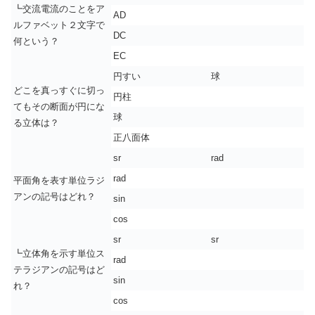
┗交流電流のことをア
AD
ルファベット２文字で
DC
何という？
EC
円すい
球
どこを真っすぐに切っ
円柱
てもその断面が円にな
球
る立体は？
正八面体
sr
rad
rad
平面角を表す単位ラジ
アンの記号はどれ？
sin
cos
sr
sr
┗立体角を示す単位ス
rad
テラジアンの記号はど
sin
れ？
cos