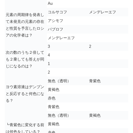
Au
コルサコフ
メンデレーエフ
元素の周期律を発表し
アシモフ
て未発見の元素の存在
と性質を予言したロシ
パブロフ
アの化学者は？
メンデレーエフ
3
2
次の数のうち２倍して
4
も２乗しても答えが同
1
じになるのは？
2
無色（透明）
青紫色
ヨウ素溶液はデンプン
黄褐色
と反応すると何色にな
赤色
る？
青紫色
無色（透明）
黄褐色
黄褐色
┗青紫色に変化する前
は何色をしている？
赤色