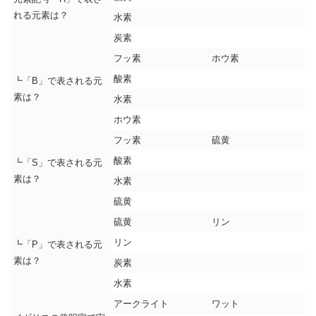
れる元素は？
水素
炭素
フッ素
ホウ素
酸素
┗「B」で表される元
素は？
水素
ホウ素
フッ素
硫黄
酸素
┗「S」で表される元
素は？
水素
硫黄
硫黄
リン
リン
┗「P」で表される元
素は？
炭素
水素
アークライト
ワット