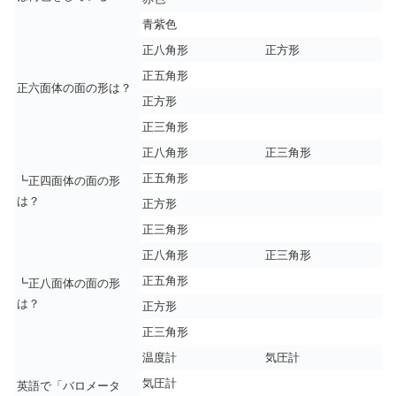
青紫色
正八角形
正方形
正五角形
正六面体の面の形は？
正方形
正三角形
正八角形
正三角形
正五角形
┗正四面体の面の形
は？
正方形
正三角形
正八角形
正三角形
正五角形
┗正八面体の面の形
は？
正方形
正三角形
温度計
気圧計
気圧計
英語で「バロメータ