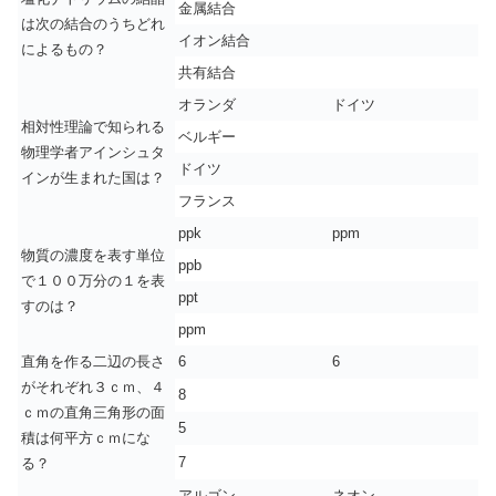
金属結合
は次の結合のうちどれ
イオン結合
によるもの？
共有結合
オランダ
ドイツ
相対性理論で知られる
ベルギー
物理学者アインシュタ
ドイツ
インが生まれた国は？
フランス
ppk
ppm
物質の濃度を表す単位
ppb
で１００万分の１を表
ppt
すのは？
ppm
直角を作る二辺の長さ
6
6
がそれぞれ３ｃｍ、４
8
ｃｍの直角三角形の面
5
積は何平方ｃｍにな
7
る？
アルゴン
ネオン