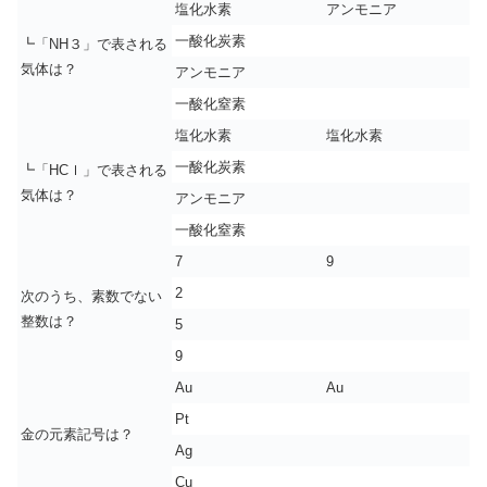
塩化水素
アンモニア
一酸化炭素
┗「NH３」で表される
気体は？
アンモニア
一酸化窒素
塩化水素
塩化水素
一酸化炭素
┗「HCｌ」で表される
気体は？
アンモニア
一酸化窒素
7
9
2
次のうち、素数でない
整数は？
5
9
Au
Au
Pt
金の元素記号は？
Ag
Cu