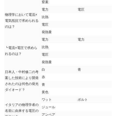
窒素
電力
電圧
物理学において電流×
比熱
電気抵抗で求められる
電圧
のは？
発熱量
電力
電力
比熱
┗電流×電圧で求めら
れるのは？
電圧
発熱量
白
青
日本人・中村修二の考
赤
案した技術により開発
されたのは何色の発光
青
ダイオード？
黄色
ワット
ボルト
イタリアの物理学者の
ジュール
名前に由来する電圧の
アンペア