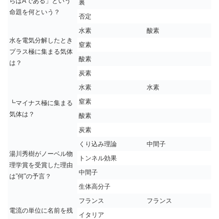
らばAである」という
裏
命題を何という？
否定
水素
酸素
水を電気分解したとき
窒素
プラス極に集まる気体
酸素
は？
炭素
水素
水素
窒素
┗マイナス極に集まる
気体は？
酸素
炭素
くり込み理論
中間子
湯川秀樹がノーベル物
トンネル効果
理学賞を受賞した理由
中間子
は”何”の予言？
生体高分子
フランス
フランス
電流の単位に名前を残
イタリア