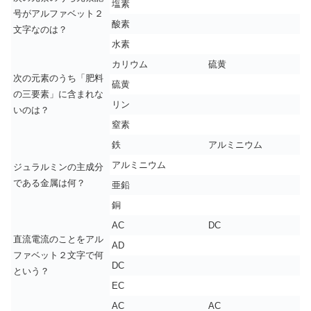
塩素
号がアルファベット２
酸素
文字なのは？
水素
カリウム
硫黄
次の元素のうち「肥料
硫黄
の三要素」に含まれな
リン
いのは？
窒素
鉄
アルミニウム
アルミニウム
ジュラルミンの主成分
である金属は何？
亜鉛
銅
AC
DC
直流電流のことをアル
AD
ファベット２文字で何
DC
という？
EC
AC
AC