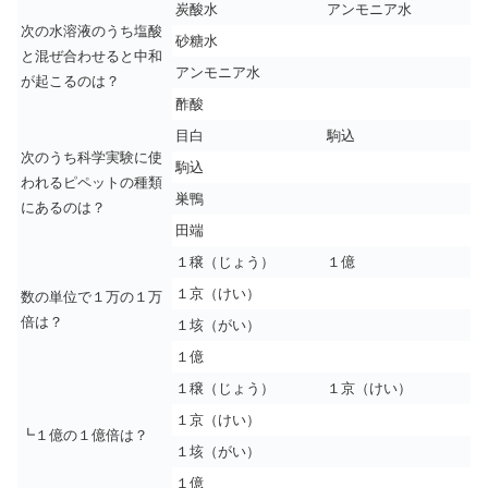
炭酸水
アンモニア水
次の水溶液のうち塩酸
砂糖水
と混ぜ合わせると中和
アンモニア水
が起こるのは？
酢酸
目白
駒込
次のうち科学実験に使
駒込
われるピペットの種類
巣鴨
にあるのは？
田端
１穣（じょう）
１億
１京（けい）
数の単位で１万の１万
倍は？
１垓（がい）
１億
１穣（じょう）
１京（けい）
１京（けい）
┗１億の１億倍は？
１垓（がい）
１億