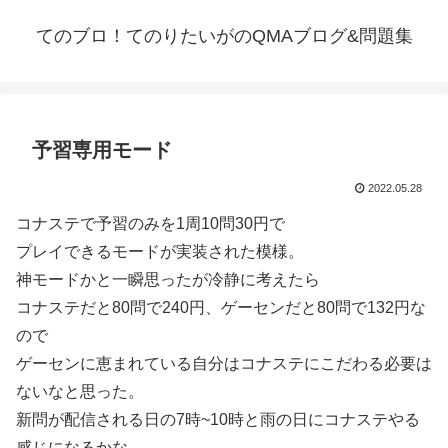
てのブロ！てのりたいがのQMAブログ&問題集
予習専用モード
2022.05.28
コナステで予習のみを1周10問30円で
プレイできるモードが実装された模様。
神モードかと一瞬思ったが冷静に考えたら
コナステだと80問で240円、ゲーセンだと80問で132円な
ので
ゲーセンに恵まれている自分はコナステにこだわる必要は
ないなと思った。
新問が配信される日の7時~10時と雨の日にコナステやる
感じになるかな。