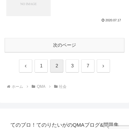
2020.07.17
次のページ
前
次
1
2
3
7
へ
へ
ホーム
QMA
社会
てのブロ！てのりたいがのQMAブログ&問題集