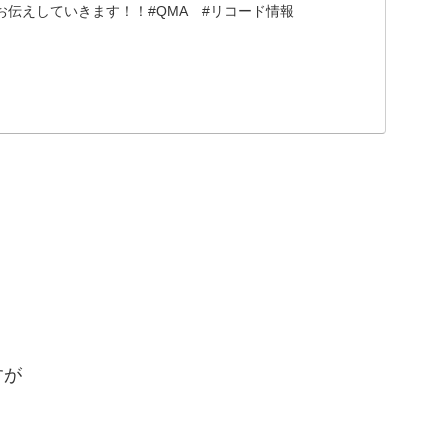
お伝えしていきます！！#QMA #リコード情報
。
すが
。