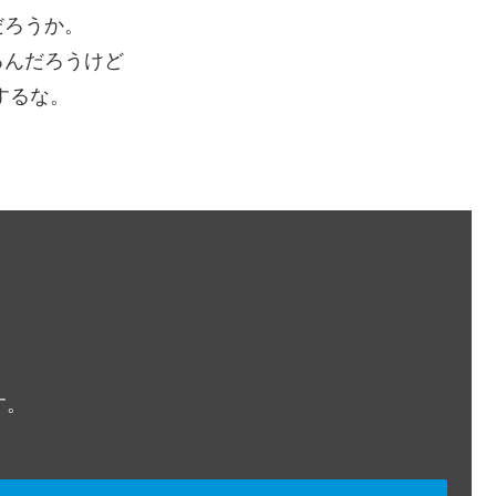
だろうか。
るんだろうけど
するな。
。
す。