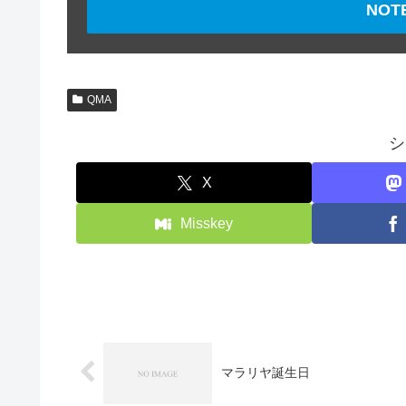
NO
QMA
シ
X
Misskey
マラリヤ誕生日