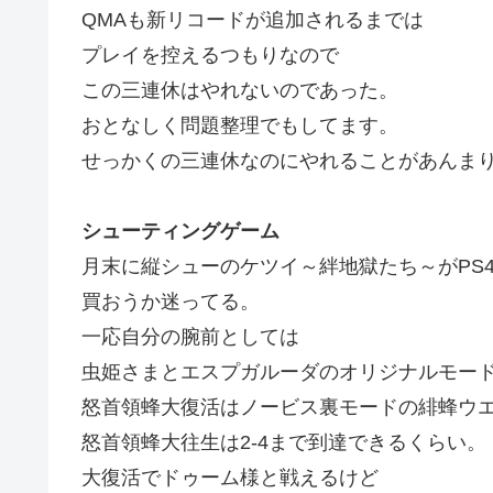
QMAも新リコードが追加されるまでは
プレイを控えるつもりなので
この三連休はやれないのであった。
おとなしく問題整理でもしてます。
せっかくの三連休なのにやれることがあんま
シューティングゲーム
月末に縦シューのケツイ～絆地獄たち～がPS
買おうか迷ってる。
一応自分の腕前としては
虫姫さまとエスプガルーダのオリジナルモー
怒首領蜂大復活はノービス裏モードの緋蜂ウ
怒首領蜂大往生は2-4まで到達できるくらい。
大復活でドゥーム様と戦えるけど