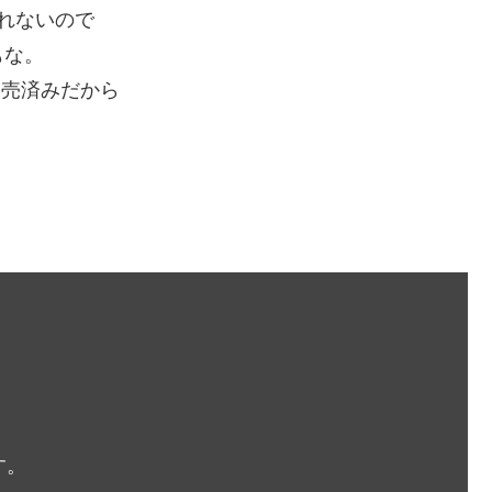
れないので
もな。
発売済みだから
。
す。