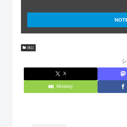
NO
雑記
シ
X
Misskey