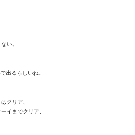
りない。
4で出るらしいね。
ドはクリア、
エーイまでクリア、