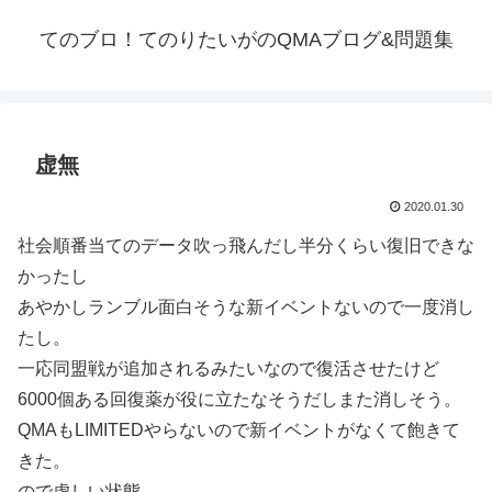
てのブロ！てのりたいがのQMAブログ&問題集
虚無
2020.01.30
社会順番当てのデータ吹っ飛んだし半分くらい復旧できな
かったし
あやかしランブル面白そうな新イベントないので一度消し
たし。
一応同盟戦が追加されるみたいなので復活させたけど
6000個ある回復薬が役に立たなそうだしまた消しそう。
QMAもLIMITEDやらないので新イベントがなくて飽きて
きた。
ので虚しい状態。