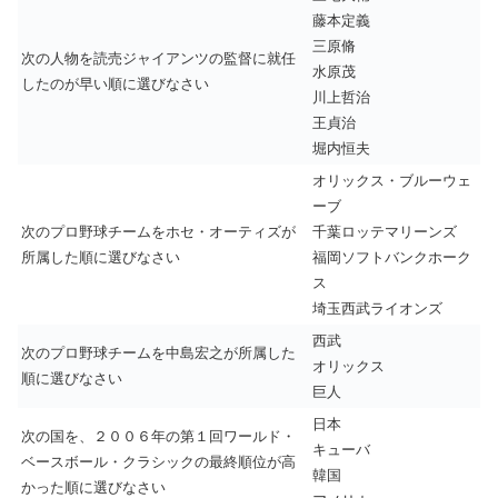
藤本定義
三原脩
次の人物を読売ジャイアンツの監督に就任
水原茂
したのが早い順に選びなさい
川上哲治
王貞治
堀内恒夫
オリックス・ブルーウェ
ーブ
次のプロ野球チームをホセ・オーティズが
千葉ロッテマリーンズ
所属した順に選びなさい
福岡ソフトバンクホーク
ス
埼玉西武ライオンズ
西武
次のプロ野球チームを中島宏之が所属した
オリックス
順に選びなさい
巨人
日本
次の国を、２００６年の第１回ワールド・
キューバ
ベースボール・クラシックの最終順位が高
韓国
かった順に選びなさい