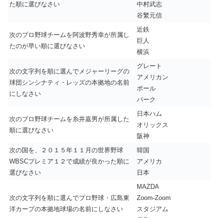
た順に選びなさい
中村武志
谷繁元信
近鉄
次のプロ野球チームを阿波野秀幸が所属し
巨人
たのが早い順に選びなさい
横浜
グレート
次の文字列を順に選んでメジャーリーグの
アメリカン
球団シンシナティ・レッズの本拠地の名前
ボール
にしなさい
パーク
日本ハム
次のプロ野球チームを糸井嘉男が所属した
オリックス
順に選びなさい
阪神
次の国を、２０１５年１１月の世界野球
韓国
WBSCプレミア１２で成績が良かった順に
アメリカ
選びなさい
日本
MAZDA
次の文字列を順に選んでプロ野球・広島東
Zoom-Zoom
洋カープの本拠地球場の名前にしなさい
スタジアム