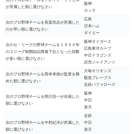
阪神
が所属した順に選びなさい
ロッテ
広島
次のプロ野球チームを長冨浩志が所属した
日本ハム
のが早い順に選びなさい
ダイエー
阪神タイガース
次のセ・リーグの野球チームを１９５０年
広島東洋カープ
の２リーグ制開始以降最下位となった回数
中日ドラゴンズ
が多い順に選びなさい
読売ジャイアンツ
大毎オリオンズ
次のプロ野球チームを西本幸雄が監督を務
阪急ブレーブス
めた順に選びなさい
近鉄バファローズ
阪神
次のプロ野球チームを関川浩一が在籍した
中日
順に選びなさい
楽天
近鉄
次のプロ野球チームを中村紀洋が所属した
中日
順に選びなさい
楽天