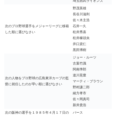
埼玉西武ライオンズ
野茂英雄
長谷川滋利
佐々木主浩
次のプロ野球選手をメジャーリーグに移籍
石井一久
した順に選びなさい
松井秀喜
松井稼頭央
井口資仁
黒田博樹
ジョー・ルーツ
古葉竹識
阿南準郎
達川晃豊
次の人物をプロ野球の広島東洋カープの監
マーティ・ブラウン
督に就任したのが早い順に選びなさい
野村謙二郎
緒方孝市
佐々岡真司
新井貴浩
次の阪神の選手を１９８５年４月１７日の
バース