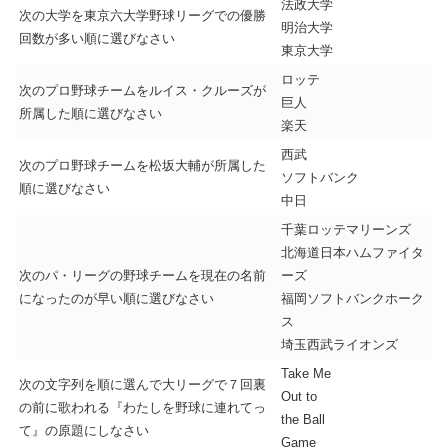
法政大学
次の大学を東京六大学野球リーグでの優勝
明治大学
回数が多い順に選びなさい
東京大学
ロッテ
次のプロ野球チームをルイス・クルーズが
巨人
所属した順に選びなさい
楽天
西武
次のプロ野球チームを松坂大輔が所属した
ソフトバンク
順に選びなさい
中日
千葉ロッテマリーンズ
北海道日本ハムファイタ
次のパ・リーグの野球チームを現在の名前
ーズ
になったのが早い順に選びなさい
福岡ソフトバンクホーク
ス
埼玉西武ライオンズ
Take Me
次の文字列を順に選んで大リーグで７回裏
Out to
の前に歌われる『わたしを野球に連れてっ
the Ball
て』の原題にしなさい
Game