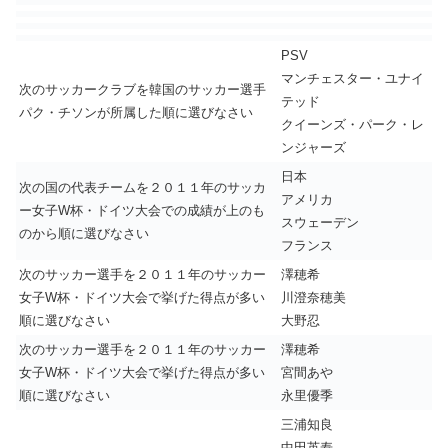
PSV
マンチェスター・ユナイ
次のサッカークラブを韓国のサッカー選手
テッド
パク・チソンが所属した順に選びなさい
クイーンズ・パーク・レ
ンジャーズ
日本
次の国の代表チームを２０１１年のサッカ
アメリカ
ー女子W杯・ドイツ大会での成績が上のも
スウェーデン
のから順に選びなさい
フランス
次のサッカー選手を２０１１年のサッカー
澤穂希
女子W杯・ドイツ大会で挙げた得点が多い
川澄奈穂美
順に選びなさい
大野忍
次のサッカー選手を２０１１年のサッカー
澤穂希
女子W杯・ドイツ大会で挙げた得点が多い
宮間あや
順に選びなさい
永里優季
三浦知良
中田英寿