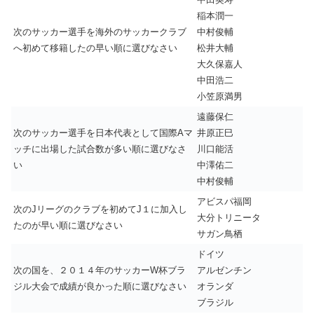
稲本潤一
次のサッカー選手を海外のサッカークラブ
中村俊輔
へ初めて移籍したの早い順に選びなさい
松井大輔
大久保嘉人
中田浩二
小笠原満男
遠藤保仁
次のサッカー選手を日本代表として国際Aマ
井原正巳
ッチに出場した試合数が多い順に選びなさ
川口能活
い
中澤佑二
中村俊輔
アビスパ福岡
次のJリーグのクラブを初めてJ１に加入し
大分トリニータ
たのが早い順に選びなさい
サガン鳥栖
ドイツ
次の国を、２０１４年のサッカーW杯ブラ
アルゼンチン
ジル大会で成績が良かった順に選びなさい
オランダ
ブラジル