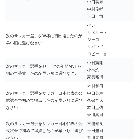
中田英寿
中村俊輔
玉田圭司
ペレ
リベリーノ
次のサッカー選手をW杯に初出場したのが
ジーコ
早い順に選びなさい
リバウド
ロビーニョ
中村憲剛
次のサッカー選手をJリーグの年間MVPを
小林悠
初めて受賞したのが早い順に選びなさい
家長昭博
木村和司
次のサッカー選手をサッカー日本代表の公
中田英寿
式試合で初めて得点したのが早い順に選び
久保竜彦
なさい
本田圭佑
香川真司
次のサッカー選手をサッカー日本代表の公
三浦知良
式試合で初めて得点したのが早い順に選び
玉田圭司
なさい
香川真司