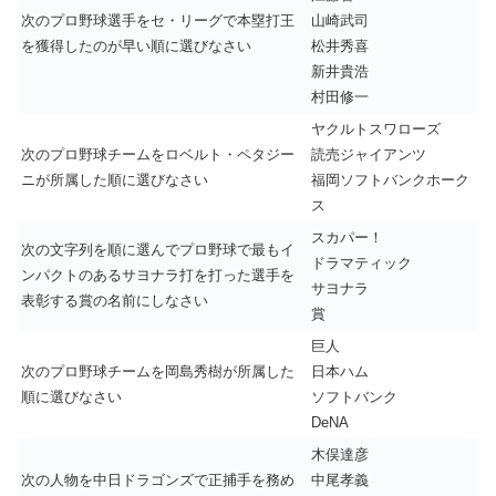
次のプロ野球選手をセ・リーグで本塁打王
山崎武司
を獲得したのが早い順に選びなさい
松井秀喜
新井貴浩
村田修一
ヤクルトスワローズ
次のプロ野球チームをロベルト・ペタジー
読売ジャイアンツ
ニが所属した順に選びなさい
福岡ソフトバンクホーク
ス
スカパー！
次の文字列を順に選んでプロ野球で最もイ
ドラマティック
ンパクトのあるサヨナラ打を打った選手を
サヨナラ
表彰する賞の名前にしなさい
賞
巨人
次のプロ野球チームを岡島秀樹が所属した
日本ハム
順に選びなさい
ソフトバンク
DeNA
木俣達彦
次の人物を中日ドラゴンズで正捕手を務め
中尾孝義