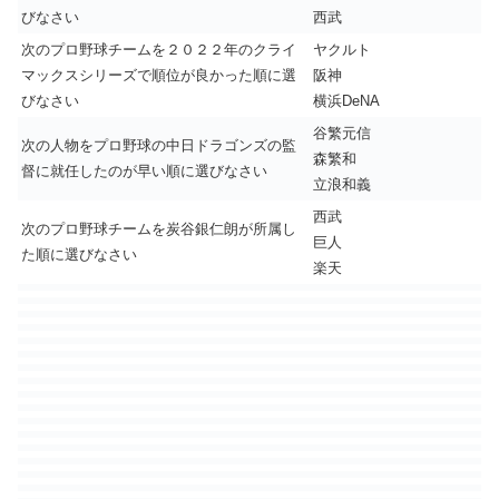
びなさい
西武
次のプロ野球チームを２０２２年のクライ
ヤクルト
マックスシリーズで順位が良かった順に選
阪神
びなさい
横浜DeNA
谷繁元信
次の人物をプロ野球の中日ドラゴンズの監
森繁和
督に就任したのが早い順に選びなさい
立浪和義
西武
次のプロ野球チームを炭谷銀仁朗が所属し
巨人
た順に選びなさい
楽天