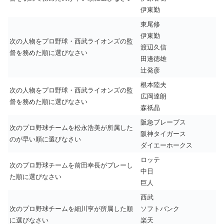
伊東勤
東尾修
伊東勤
次の人物をプロ野球・西武ライオンズの監
渡辺久信
督を務めた順に選びなさい
田邊徳雄
辻発彦
根本陸夫
次の人物をプロ野球・西武ライオンズの監
広岡達朗
督を務めた順に選びなさい
森祇晶
阪急ブレーブス
次のプロ野球チームを松永浩美が所属した
阪神タイガース
のが早い順に選びなさい
ダイエーホークス
ロッテ
次のプロ野球チームを前田幸長がプレーし
中日
た順に選びなさい
巨人
西武
次のプロ野球チームを細川亨が所属した順
ソフトバンク
に選びなさい
楽天