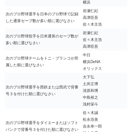
横浜
岩瀬仁紀
次のプロ野球選手を日本のプロ野球で記録
高津臣吾
した通算セーブ数が多い順に選びなさい
佐々木主浩
岩瀬仁紀
次のプロ野球投手を日米通算のセーブ数が
佐々木主浩
多い順に選びなさい
高津臣吾
中日
次のプロ野球チームをトニ・ブランコが所
横浜DeNA
属した順に選びなさい
オリックス
大下弘
土井正博
次のプロ野球選手を西鉄または西武で背番
清原和博
号３を付けた順に選びなさい
中島裕之
浅村栄斗
佐々木誠
松永浩美
次のプロ野球選手をダイエーまたはソフト
吉永幸一郎
バンクで背番号３を付けた順に選びなさい