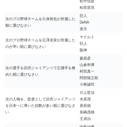
松中信彦
松田宣浩
巨人
次のプロ野球チームを久保裕也が所属した
DeNA
順に選びなさい
楽天
ヤクルト
次のプロ野球チームを広澤克実が所属した
巨人
のが早い順に選びなさい
阪神
森昌彦
山倉和博
次の選手を読売ジャイアンツで正捕手を務
村田真一
めた順に選びなさい
阿部慎之助
小林誠司
川上哲治
次の人物を、監督として読売ジャイアンツ
水原茂
を日本一に導いた回数が多い順に選びなさ
原辰徳
い
長嶋茂雄
王貞治
中島治康