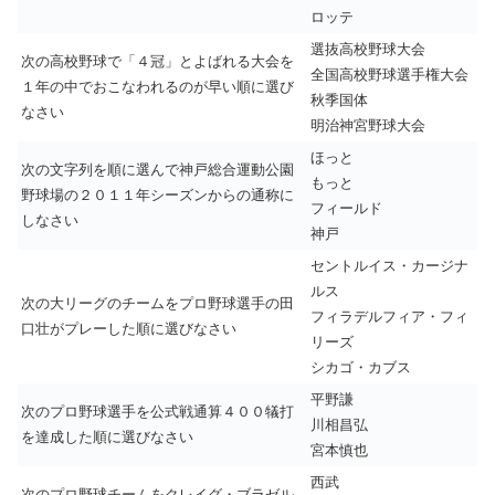
ロッテ
選抜高校野球大会
次の高校野球で「４冠」とよばれる大会を
全国高校野球選手権大会
１年の中でおこなわれるのが早い順に選び
秋季国体
なさい
明治神宮野球大会
ほっと
次の文字列を順に選んで神戸総合運動公園
もっと
野球場の２０１１年シーズンからの通称に
フィールド
しなさい
神戸
セントルイス・カージナ
ルス
次の大リーグのチームをプロ野球選手の田
フィラデルフィア・フィ
口壮がプレーした順に選びなさい
リーズ
シカゴ・カブス
平野謙
次のプロ野球選手を公式戦通算４００犠打
川相昌弘
を達成した順に選びなさい
宮本慎也
西武
次のプロ野球チームをクレイグ・ブラゼル