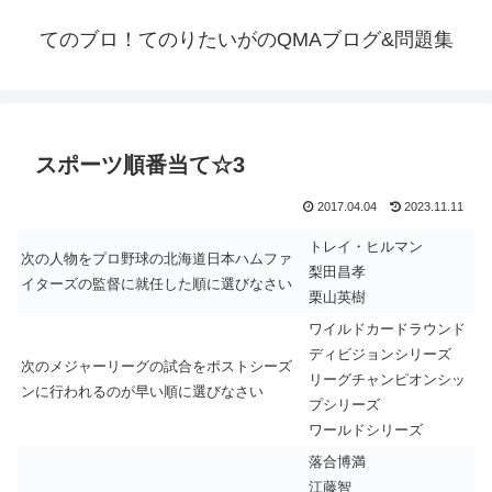
てのブロ！てのりたいがのQMAブログ&問題集
スポーツ順番当て☆3
2017.04.04
2023.11.11
トレイ・ヒルマン
次の人物をプロ野球の北海道日本ハムファ
梨田昌孝
イターズの監督に就任した順に選びなさい
栗山英樹
ワイルドカードラウンド
ディビジョンシリーズ
次のメジャーリーグの試合をポストシーズ
リーグチャンピオンシッ
ンに行われるのが早い順に選びなさい
プシリーズ
ワールドシリーズ
落合博満
江藤智