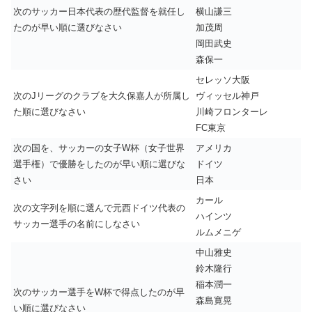
次のサッカー日本代表の歴代監督を就任し
横山謙三
たのが早い順に選びなさい
加茂周
岡田武史
森保一
セレッソ大阪
次のJリーグのクラブを大久保嘉人が所属し
ヴィッセル神戸
た順に選びなさい
川崎フロンターレ
FC東京
次の国を、サッカーの女子W杯（女子世界
アメリカ
選手権）で優勝をしたのが早い順に選びな
ドイツ
さい
日本
カール
次の文字列を順に選んで元西ドイツ代表の
ハインツ
サッカー選手の名前にしなさい
ルムメニゲ
中山雅史
鈴木隆行
稲本潤一
次のサッカー選手をW杯で得点したのが早
森島寛晃
い順に選びなさい