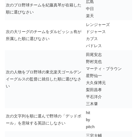
広島
次のプロ野球チームを紀藤真琴が在籍した
中日
順に選びなさい
楽天
レンジャーズ
次の大リーグのチームをダルビッシュ有が
ドジャース
所属した順に選びなさい
カブス
パドレス
田尾安志
野村克也
マーティ・ブラウン
次の人物をプロ野球の東北楽天ゴールデン
星野仙一
イーグルスの監督に就任した順に選びなさ
大久保博元
い
梨田昌孝
平石洋介
三木肇
hit
次の文字列を順に選んで野球の「デッドボ
by
ール」を意味する英語にしなさい
pitch
三宅大輔