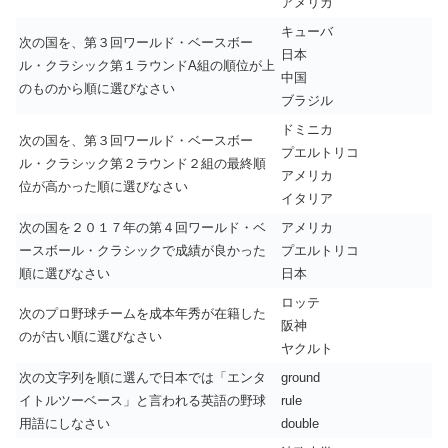
アメリカ
キューバ
次の国を、第３回ワールド・ベースボー
日本
ル・クラシック第１ラウンドA組の順位が上
中国
のものから順に選びなさい
ブラジル
ドミニカ
次の国を、第３回ワールド・ベースボー
プエルトリコ
ル・クラシック第２ラウンド２組の最終順
アメリカ
位が高かった順に選びなさい
イタリア
次の国を２０１７年の第４回ワールド・ベ
アメリカ
ースボール・クラシックで成績が良かった
プエルトリコ
順に選びなさい
日本
ロッテ
次のプロ野球チームを成本年秀が在籍した
阪神
のが古い順に選びなさい
ヤクルト
次の文字列を順に選んで日本では「エンタ
ground
イトルツーベース」と言われる英語の野球
rule
用語にしなさい
double