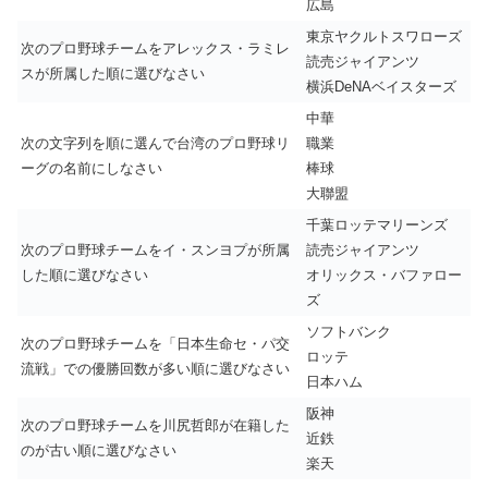
広島
東京ヤクルトスワローズ
次のプロ野球チームをアレックス・ラミレ
読売ジャイアンツ
スが所属した順に選びなさい
横浜DeNAベイスターズ
中華
次の文字列を順に選んで台湾のプロ野球リ
職業
ーグの名前にしなさい
棒球
大聯盟
千葉ロッテマリーンズ
次のプロ野球チームをイ・スンヨプが所属
読売ジャイアンツ
した順に選びなさい
オリックス・バファロー
ズ
ソフトバンク
次のプロ野球チームを「日本生命セ・パ交
ロッテ
流戦」での優勝回数が多い順に選びなさい
日本ハム
阪神
次のプロ野球チームを川尻哲郎が在籍した
近鉄
のが古い順に選びなさい
楽天