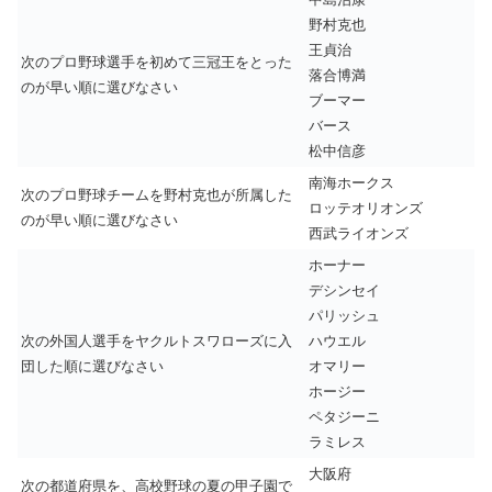
野村克也
王貞治
次のプロ野球選手を初めて三冠王をとった
落合博満
のが早い順に選びなさい
ブーマー
バース
松中信彦
南海ホークス
次のプロ野球チームを野村克也が所属した
ロッテオリオンズ
のが早い順に選びなさい
西武ライオンズ
ホーナー
デシンセイ
パリッシュ
次の外国人選手をヤクルトスワローズに入
ハウエル
団した順に選びなさい
オマリー
ホージー
ペタジーニ
ラミレス
大阪府
次の都道府県を、高校野球の夏の甲子園で