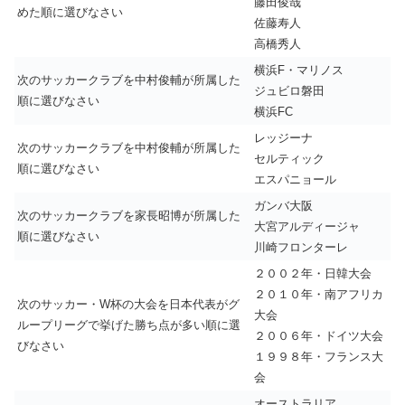
藤田俊哉
めた順に選びなさい
佐藤寿人
高橋秀人
横浜F・マリノス
次のサッカークラブを中村俊輔が所属した
ジュビロ磐田
順に選びなさい
横浜FC
レッジーナ
次のサッカークラブを中村俊輔が所属した
セルティック
順に選びなさい
エスパニョール
ガンバ大阪
次のサッカークラブを家長昭博が所属した
大宮アルディージャ
順に選びなさい
川崎フロンターレ
２００２年・日韓大会
２０１０年・南アフリカ
次のサッカー・W杯の大会を日本代表がグ
大会
ループリーグで挙げた勝ち点が多い順に選
２００６年・ドイツ大会
びなさい
１９９８年・フランス大
会
オーストラリア