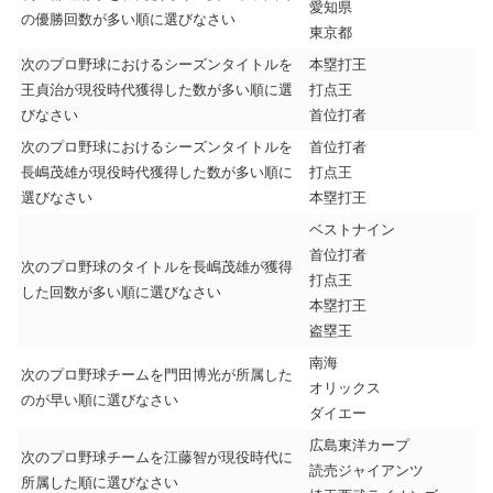
愛知県
の優勝回数が多い順に選びなさい
東京都
次のプロ野球におけるシーズンタイトルを
本塁打王
王貞治が現役時代獲得した数が多い順に選
打点王
びなさい
首位打者
次のプロ野球におけるシーズンタイトルを
首位打者
長嶋茂雄が現役時代獲得した数が多い順に
打点王
選びなさい
本塁打王
ベストナイン
首位打者
次のプロ野球のタイトルを長嶋茂雄が獲得
打点王
した回数が多い順に選びなさい
本塁打王
盗塁王
南海
次のプロ野球チームを門田博光が所属した
オリックス
のが早い順に選びなさい
ダイエー
広島東洋カープ
次のプロ野球チームを江藤智が現役時代に
読売ジャイアンツ
所属した順に選びなさい