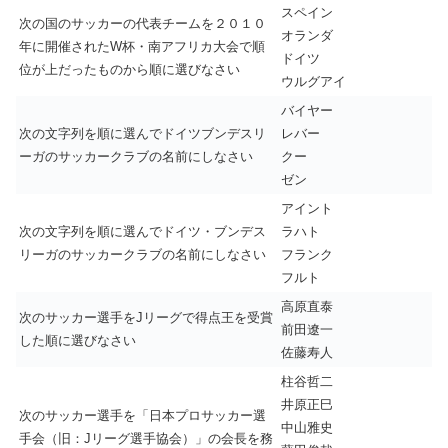
スペイン
次の国のサッカーの代表チームを２０１０
オランダ
年に開催されたW杯・南アフリカ大会で順
ドイツ
位が上だったものから順に選びなさい
ウルグアイ
バイヤー
次の文字列を順に選んでドイツブンデスリ
レバー
ーガのサッカークラブの名前にしなさい
クー
ゼン
アイント
次の文字列を順に選んでドイツ・ブンデス
ラハト
リーガのサッカークラブの名前にしなさい
フランク
フルト
高原直泰
次のサッカー選手をJリーグで得点王を受賞
前田遼一
した順に選びなさい
佐藤寿人
柱谷哲二
井原正巳
次のサッカー選手を「日本プロサッカー選
中山雅史
手会（旧：Jリーグ選手協会）」の会長を務