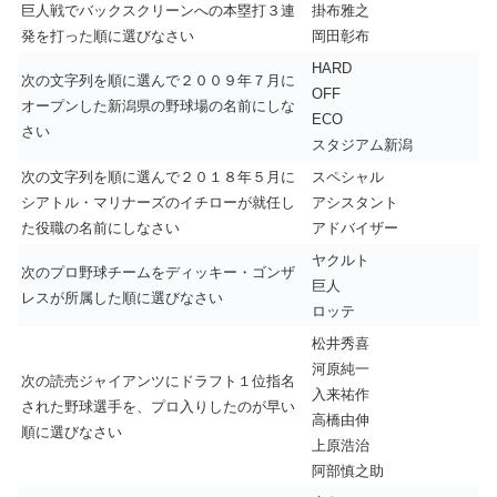
巨人戦でバックスクリーンへの本塁打３連
掛布雅之
発を打った順に選びなさい
岡田彰布
HARD
次の文字列を順に選んで２００９年７月に
OFF
オープンした新潟県の野球場の名前にしな
ECO
さい
スタジアム新潟
次の文字列を順に選んで２０１８年５月に
スペシャル
シアトル・マリナーズのイチローが就任し
アシスタント
た役職の名前にしなさい
アドバイザー
ヤクルト
次のプロ野球チームをディッキー・ゴンザ
巨人
レスが所属した順に選びなさい
ロッテ
松井秀喜
河原純一
次の読売ジャイアンツにドラフト１位指名
入来祐作
された野球選手を、プロ入りしたのが早い
高橋由伸
順に選びなさい
上原浩治
阿部慎之助