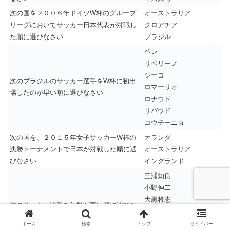
次の国を２００６年ドイツW杯のグループ
オーストラリア
リーグにおいてサッカー日本代表が対戦し
クロアチア
た順に選びなさい
ブラジル
ペレ
リベリーノ
ジーコ
次のブラジルのサッカー選手をW杯に初出
ロマーリオ
場したのが早い順に選びなさい
ロナウド
リバウド
コウチーニョ
次の国を、２０１５年女子サッカーW杯の
オランダ
決勝トーナメントで日本が対戦した順に選
オーストラリア
びなさい
イングランド
三浦知良
小野伸二
大黒将志
次のサッカー選手を年齢が高い順に選びな
阿部勇樹
さい
柿谷曜一朗
ホーム
検索
トップ
サイドバー