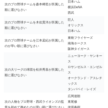
日本ハム
次のプロ野球チームを森本稀哲が所属した
横浜DeNA
順に選びなさい
西武
巨人
次のプロ野球チームを木佐貫洋が所属した
オリックス
順に選びなさい
日本ハム
東映フライヤーズ
次のプロ野球チームを江本孟紀が所属した
南海ホークス
のが早い順に選びなさい
阪神タイガース
ニューヨーク・ヤンキー
ス
ロサンゼルス・エンゼル
次の大リーグの球団を松井秀喜が所属した
ス
順に選びなさい
オークランド・アスレチ
ックス
タンパベイ・レイズ
広岡達朗
次の人物をプロ野球・西武ライオンズの監
東尾修
督を初めて務めたのが早い順に選びなさい
伊原春樹