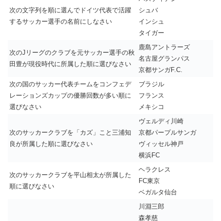
次の文字列を順に選んでドイツ代表で活躍
シュバ
するサッカー選手の名前にしなさい
インシュ
タイガー
鹿島アントラーズ
次のJリーグのクラブを元サッカー選手の秋
名古屋グランパス
田豊が現役時代に所属した順に選びなさい
京都サンガF.C.
次の国のサッカー代表チームをコンフェデ
ブラジル
レーションズカップの優勝回数が多い順に
フランス
選びなさい
メキシコ
ヴェルディ川崎
次のサッカークラブを「カズ」こと三浦知
京都パープルサンガ
良が所属した順に選びなさい
ヴィッセル神戸
横浜FC
ヘラクレス
次のサッカークラブを平山相太が所属した
FC東京
順に選びなさい
ベガルタ仙台
川淵三郎
森孝慈