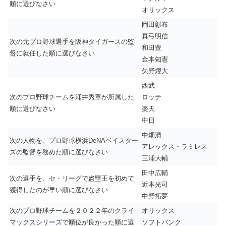
順に選びなさい
オリックス
岡田彰布
真弓明信
次の元プロ野球選手を阪神タイガースの監
和田豊
督に就任した順に選びなさい
金本知憲
矢野燿大
西武
次のプロ野球チームを涌井秀章が所属した
ロッテ
順に選びなさい
楽天
中日
中畑清
次の人物を、プロ野球横浜DeNAベイスター
アレックス・ラミレス
ズの監督を務めた順に選びなさい
三浦大輔
田中広輔
次の選手を、セ・リーグで盗塁王を初めて
近本光司
獲得したのが早い順に選びなさい
中野拓夢
次のプロ野球チームを２０２２年のクライ
オリックス
マックスシリーズで順位が良かった順に選
ソフトバンク