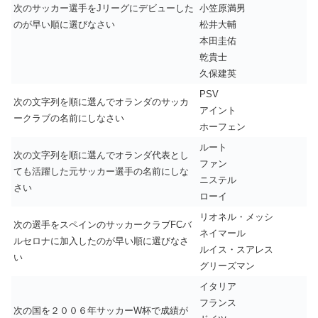
次のサッカー選手をJリーグにデビューした
小笠原満男
のが早い順に選びなさい
松井大輔
本田圭佑
乾貴士
久保建英
PSV
次の文字列を順に選んでオランダのサッカ
アイント
ークラブの名前にしなさい
ホーフェン
ルート
次の文字列を順に選んでオランダ代表とし
ファン
ても活躍した元サッカー選手の名前にしな
ニステル
さい
ローイ
リオネル・メッシ
次の選手をスペインのサッカークラブFCバ
ネイマール
ルセロナに加入したのが早い順に選びなさ
ルイス・スアレス
い
グリーズマン
イタリア
フランス
次の国を２００６年サッカーW杯で成績が