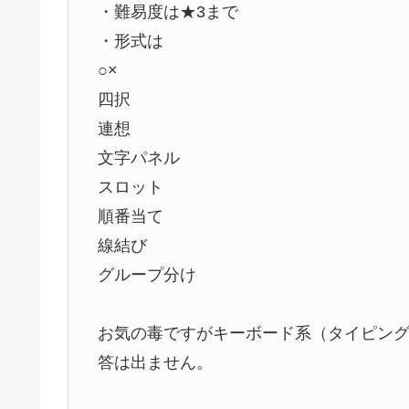
・難易度は★3まで
・形式は
○×
四択
連想
文字パネル
スロット
順番当て
線結び
グループ分け
お気の毒ですがキーボード系（タイピン
答は出ません。