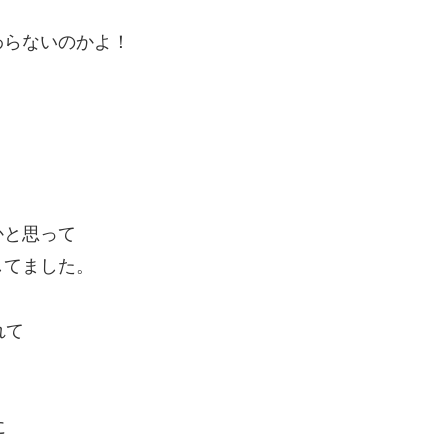
わらないのかよ！
かと思って
してました。
れて
に