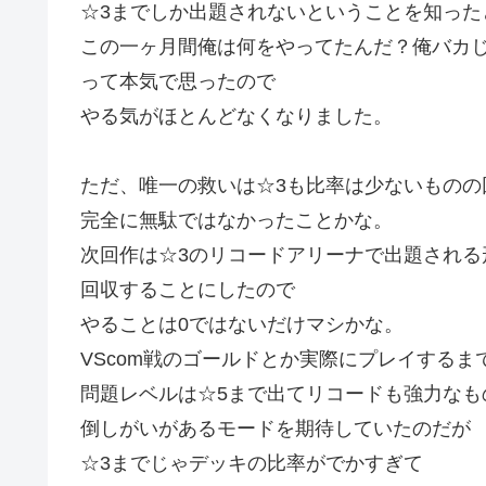
☆3までしか出題されないということを知った
この一ヶ月間俺は何をやってたんだ？俺バカ
って本気で思ったので
やる気がほとんどなくなりました。
ただ、唯一の救いは☆3も比率は少ないものの
完全に無駄ではなかったことかな。
次回作は☆3のリコードアリーナで出題される
回収することにしたので
やることは0ではないだけマシかな。
VScom戦のゴールドとか実際にプレイするま
問題レベルは☆5まで出てリコードも強力なも
倒しがいがあるモードを期待していたのだが
☆3までじゃデッキの比率がでかすぎて