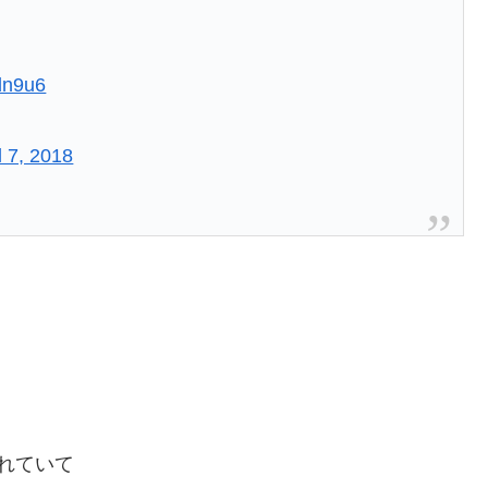
tdn9u6
l 7, 2018
れていて