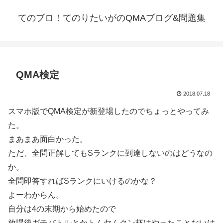
てのブロ！てのりたいがのQMAブログ&問題集
QMA検定
2018.07.18
スマホ版でQMA検定が新登場したのでちょっとやってみ
た。
まあまあ面白かった。
ただ、全問正解してもSランクに到達しないのはどうなの
か。
全問即答すればSランクにいけるのかな？
よーわからん。
自分は4の末期から始めたので
放課後ガチバトルとかトムヤムクン杯はやったことないけ