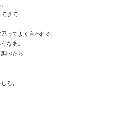
る。
出てきて
化系ってよく言われる。
ろうなあ。
て調べたら
事しろ。