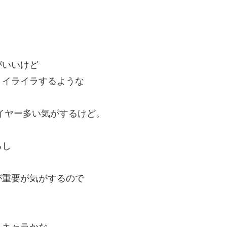
。
。
がいいけど
りイライラするような
イヤー多い気がするけど。
るし
が重要が気がするので
るキャラかな。