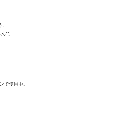
う。
るんで
ンで使用中。