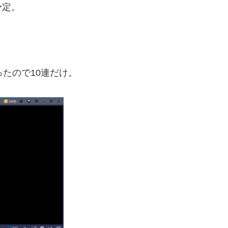
予定。
たので10連だけ。