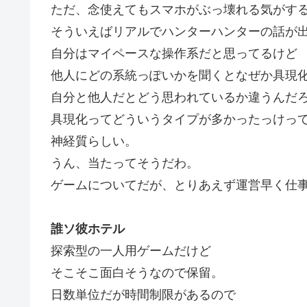
ただ、念使えてもスマホがぶっ壊れる気がす
そういえばリアルでハンターハンターの話が
自分はマイペースな操作系だと思ってるけど
他人にどの系統っぽいかを聞くとなぜか具現
自分と他人だとどう思われているか違うんだ
具現化ってどういうタイプが多かったっけっ
神経質らしい。
うん、当たってそうだわ。
ゲームについてだが、とりあえず運営早く仕
誰ソ彼ホテル
探索型の一人用ゲームだけど
そこそこ面白そうなので保留。
日数単位だが時間制限があるので