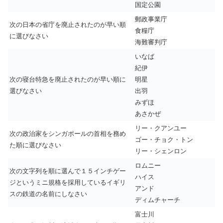
国定公園
郵政事業庁
次の日本の省庁を廃止されたのが早い順
食糧庁
に選びなさい
海難審判庁
いなば
紀伊
次の寝台特急を廃止されたのが早い順に
明星
選びなさい
出羽
みずほ
あさかぜ
リー・クアンユー
次の政治家をシンガポールの首相を務め
ゴー・チョク・トン
た順に選びなさい
リー・シェンロン
ロムニー
次の文字列を順に選んで１５インチゲー
ハイス
ジというミニ規格を採用しているイギリ
アンド
スの鉄道の名前にしなさい
ディムチャーチ
富士川