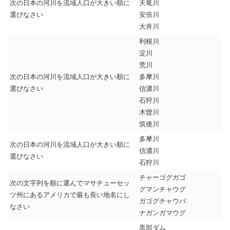
次の日本の河川を流域人口が大きい順に
天竜川
選びなさい
安倍川
大井川
利根川
淀川
荒川
次の日本の河川を流域人口が大きい順に
多摩川
選びなさい
信濃川
石狩川
木曽川
筑後川
多摩川
次の日本の河川を流域人口が大きい順に
信濃川
選びなさい
石狩川
チャーゴグガゴ
次の文字列を順に選んでマサチューセッ
グマンチャウグ
ツ州にあるアメリカで最も長い地名にし
ガゴグチャウバ
なさい
ナガンガマウグ
黒部ダム