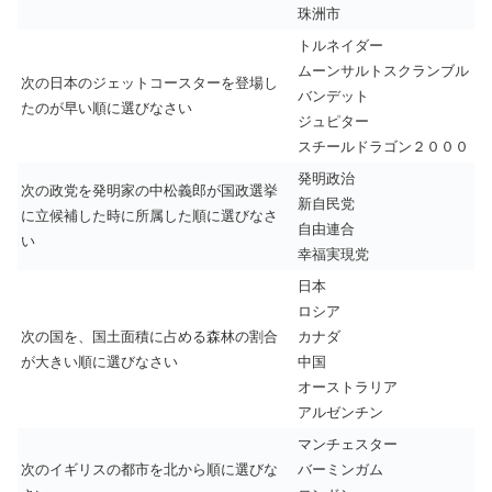
珠洲市
トルネイダー
ムーンサルトスクランブル
次の日本のジェットコースターを登場し
バンデット
たのが早い順に選びなさい
ジュピター
スチールドラゴン２０００
発明政治
次の政党を発明家の中松義郎が国政選挙
新自民党
に立候補した時に所属した順に選びなさ
自由連合
い
幸福実現党
日本
ロシア
次の国を、国土面積に占める森林の割合
カナダ
が大きい順に選びなさい
中国
オーストラリア
アルゼンチン
マンチェスター
次のイギリスの都市を北から順に選びな
バーミンガム