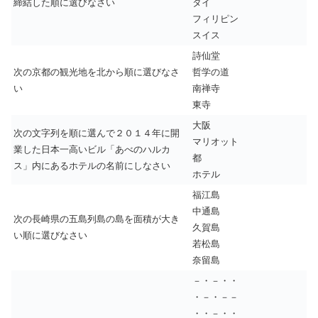
締結した順に選びなさい
タイ
フィリピン
スイス
詩仙堂
次の京都の観光地を北から順に選びなさ
哲学の道
い
南禅寺
東寺
大阪
次の文字列を順に選んで２０１４年に開
マリオット
業した日本一高いビル「あべのハルカ
都
ス」内にあるホテルの名前にしなさい
ホテル
福江島
中通島
次の長崎県の五島列島の島を面積が大き
久賀島
い順に選びなさい
若松島
奈留島
－・－・・
・－・－－
・・－・・