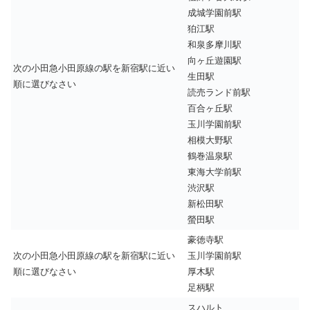
成城学園前駅
狛江駅
和泉多摩川駅
向ヶ丘遊園駅
次の小田急小田原線の駅を新宿駅に近い
生田駅
順に選びなさい
読売ランド前駅
百合ヶ丘駅
玉川学園前駅
相模大野駅
鶴巻温泉駅
東海大学前駅
渋沢駅
新松田駅
螢田駅
豪徳寺駅
次の小田急小田原線の駅を新宿駅に近い
玉川学園前駅
順に選びなさい
厚木駅
足柄駅
スハルト