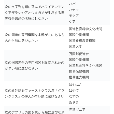
パパ
次の文字列を順に選んでハワイアンモン
ハナウ
クアザラシやアオウミガメが生息する世
モクア
界複合遺産の名称にしなさい
ケア
国連教育科学文化機関
次の国連の専門機関を本部が北にあるも
国際労働機関
のから順に選びなさい
国連食糧農業機関
国連大学
万国郵便連合
国際労働機関
次の国際連合の専門機関を設置されたの
国連教育科学文化機関
が早い順に選びなさい
世界保健機関
世界観光機関
はやぶさ
次の新幹線をファーストクラス席「グラ
はやて
ンクラス」の導入が早い順に選びなさい
なすの
あさま
赤道ギニア
次のアフリカの国を東から順に選びなさ