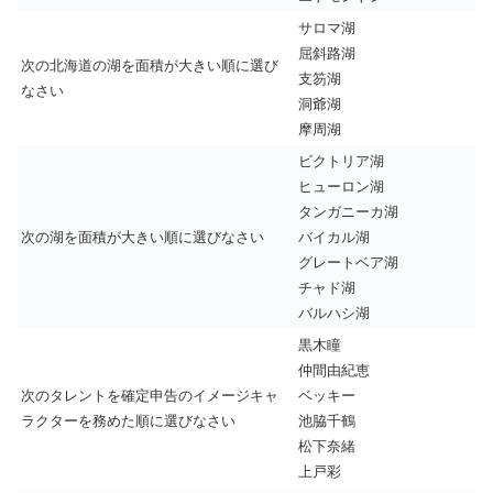
サロマ湖
屈斜路湖
次の北海道の湖を面積が大きい順に選び
支笏湖
なさい
洞爺湖
摩周湖
ビクトリア湖
ヒューロン湖
タンガニーカ湖
次の湖を面積が大きい順に選びなさい
バイカル湖
グレートベア湖
チャド湖
バルハシ湖
黒木瞳
仲間由紀恵
次のタレントを確定申告のイメージキャ
ベッキー
ラクターを務めた順に選びなさい
池脇千鶴
松下奈緒
上戸彩