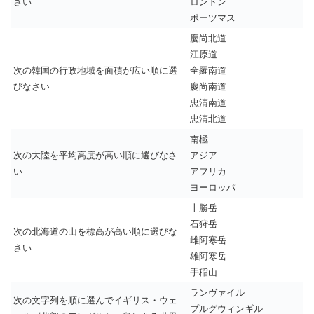
さい
ロンドン
ポーツマス
慶尚北道
江原道
次の韓国の行政地域を面積が広い順に選
全羅南道
びなさい
慶尚南道
忠清南道
忠清北道
南極
次の大陸を平均高度が高い順に選びなさ
アジア
い
アフリカ
ヨーロッパ
十勝岳
石狩岳
次の北海道の山を標高が高い順に選びな
雌阿寒岳
さい
雄阿寒岳
手稲山
ランヴァイル
次の文字列を順に選んでイギリス・ウェ
プルグウィンギル