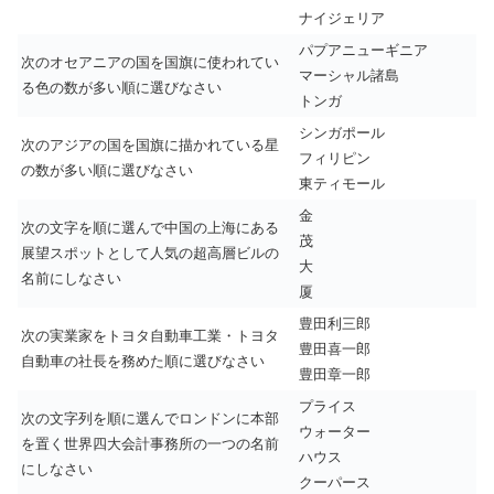
ナイジェリア
パプアニューギニア
次のオセアニアの国を国旗に使われてい
マーシャル諸島
る色の数が多い順に選びなさい
トンガ
シンガポール
次のアジアの国を国旗に描かれている星
フィリピン
の数が多い順に選びなさい
東ティモール
金
次の文字を順に選んで中国の上海にある
茂
展望スポットとして人気の超高層ビルの
大
名前にしなさい
厦
豊田利三郎
次の実業家をトヨタ自動車工業・トヨタ
豊田喜一郎
自動車の社長を務めた順に選びなさい
豊田章一郎
プライス
次の文字列を順に選んでロンドンに本部
ウォーター
を置く世界四大会計事務所の一つの名前
ハウス
にしなさい
クーパース