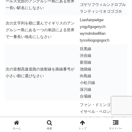
ールズ北部のアングルシー島にある世界
ゴゲリフウィルンドロブル
一長い駅名にしなさい
ランティシリオゴゴゴホ
Lianfairpwilgw
次の文字列を順に選んでイギリスのアン
yngyllgogerych
グルシー島にある一つの単語による世界
wyrndrobwllllan
で一番長い地名にしなさい
tyssiliiogogogoch
目黒線
渋谷線
新宿線
次の首都高速道路の放射線を路線番号が
池袋線
小さい順に選びなさい
向島線
小松川線
深川線
台場線
ファン・ドミンゴ・ペロン
イサベル・ペロン
レオポルド・ガルティエリ
次の人物をアルゼンチン共和国の大統領
カルロス・メネム
を務めた順に選びなさい
ホーム
検索
トップ
サイドバー
ネストル・キルチネル