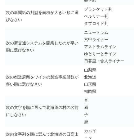
薬学部
ブランケット判
次の新聞紙の判型を面積が大きい順に選
ベルリナー判
びなさい
タブロイド判
ニュートラム
六甲ライナー
次の新交通システムを開業したのが早い
アストラムライン
順に選びなさい
ゆとりーとライン
日暮里・舎人ライナー
山梨県
次の都道府県をワインの製造事業所数が
北海道
多い順に選びなさい
山形県
福岡県
音
次の文字を順に選んで北海道の村の名前
威
にしなさい
子
府
カムイ
次の文字列を順に選んで北海道の日高山
エク