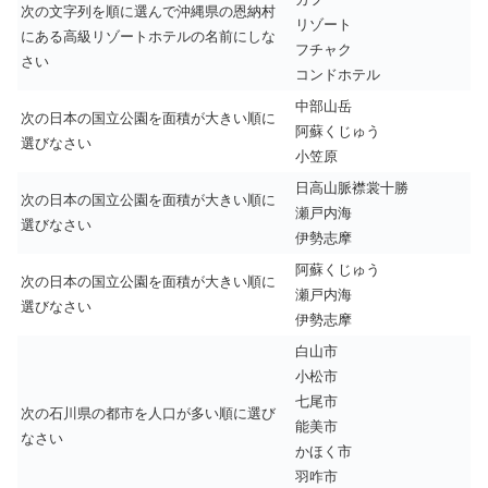
次の文字列を順に選んで沖縄県の恩納村
リゾート
にある高級リゾートホテルの名前にしな
フチャク
さい
コンドホテル
中部山岳
次の日本の国立公園を面積が大きい順に
阿蘇くじゅう
選びなさい
小笠原
日高山脈襟裳十勝
次の日本の国立公園を面積が大きい順に
瀬戸内海
選びなさい
伊勢志摩
阿蘇くじゅう
次の日本の国立公園を面積が大きい順に
瀬戸内海
選びなさい
伊勢志摩
白山市
小松市
七尾市
次の石川県の都市を人口が多い順に選び
能美市
なさい
かほく市
羽咋市