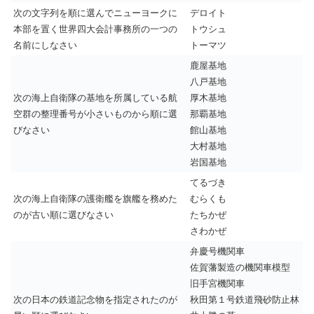
次の文字列を順に選んでニューヨークに
デロイト
本部を置く世界四大会計事務所の一つの
トウシュ
名前にしなさい
トーマツ
鹿屋基地
八戸基地
次の海上自衛隊の基地を所属している航
厚木基地
空群の整理番号が小さいものから順に選
那覇基地
びなさい
館山基地
大村基地
岩国基地
てるづき
次の海上自衛隊の護衛艦を旗艦を務めた
むらくも
のが古い順に選びなさい
たちかぜ
さわかぜ
弁慶号機関車
佐賀藩製造の機関車模型
旧手宮機関車
次の日本の鉄道記念物を指定されたのが
秋田第１号鉄道飛砂防止林