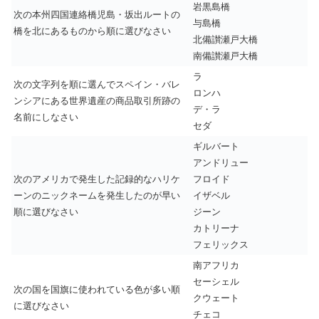
岩黒島橋
次の本州四国連絡橋児島・坂出ルートの
与島橋
橋を北にあるものから順に選びなさい
北備讃瀬戸大橋
南備讃瀬戸大橋
ラ
次の文字列を順に選んでスペイン・バレ
ロンハ
ンシアにある世界遺産の商品取引所跡の
デ・ラ
名前にしなさい
セダ
ギルバート
アンドリュー
次のアメリカで発生した記録的なハリケ
フロイド
ーンのニックネームを発生したのが早い
イザベル
順に選びなさい
ジーン
カトリーナ
フェリックス
南アフリカ
セーシェル
次の国を国旗に使われている色が多い順
クウェート
に選びなさい
チェコ