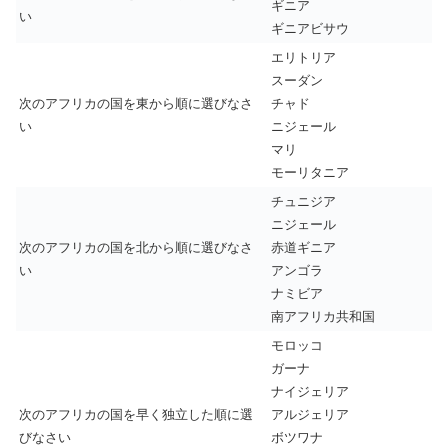
ギニア
い
ギニアビサウ
エリトリア
スーダン
次のアフリカの国を東から順に選びなさ
チャド
い
ニジェール
マリ
モーリタニア
チュニジア
ニジェール
次のアフリカの国を北から順に選びなさ
赤道ギニア
い
アンゴラ
ナミビア
南アフリカ共和国
モロッコ
ガーナ
ナイジェリア
次のアフリカの国を早く独立した順に選
アルジェリア
びなさい
ボツワナ