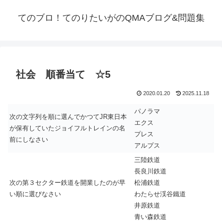
てのブロ！てのりたいがのQMAブログ&問題集
社会 順番当て ☆5
2020.01.20
2025.11.18
パノラマ
次の文字列を順に選んでかつてJR東日本
エクス
が保有していたジョイフルトレインの名
プレス
前にしなさい
アルプス
三陸鉄道
長良川鉄道
次の第３セクター鉄道を開業したのが早
松浦鉄道
い順に選びなさい
わたらせ渓谷鐵道
井原鉄道
青い森鉄道