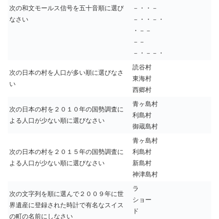
次の和文モールス信号を五十音順に選び
－・・－
なさい
－・・－・
・－－
－－
－・－－・
読谷村
次の日本の村を人口が多い順に選びなさ
東海村
い
西郷村
青ヶ島村
次の日本の村を２０１０年の国勢調査に
利島村
よる人口が少ない順に選びなさい
御蔵島村
青ヶ島村
次の日本の村を２０１５年の国勢調査に
利島村
よる人口が少ない順に選びなさい
新島村
神津島村
ラ
次の文字列を順に選んで２００９年に世
ショー
界遺産に登録された時計で有名なスイス
ド
の町の名前にしなさい