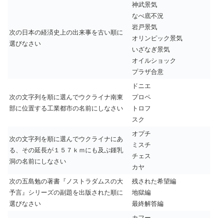
神武景気
なべ底不況
岩戸景気
次の日本の経済史上の出来事を古い順に
オリンピック景気
選びなさい
いざなぎ景気
オイルショック
プラザ合意
ドニエ
次の文字列を順に選んでウクライナ南東
プロペ
部に位置する工業都市の名前にしなさい
トロフ
スク
オプチ
次の文字列を順に選んでウクライナにあ
ミスチ
る、その延長が１５７ｋｍにも及ぶ鍾乳
チェス
洞の名前にしなさい
カヤ
次の五島勉の著書『ノストラダムスの大
残された希望編
予言』シリーズの副題を出版された順に
地獄編
選びなさい
最終解答編
カフー