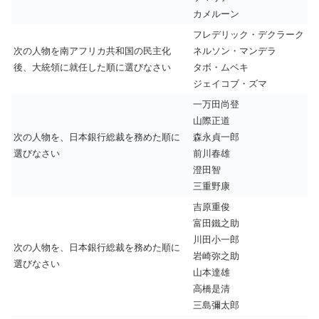
カメルーン
フレデリック・デクラーク
次の人物を南アフリカ共和国の民主化
ネルソン・マンデラ
後、大統領に就任した順に選びなさい
タボ・ムベキ
ジェイコブ・ズマ
一万田尚登
山際正道
次の人物を、日本銀行総裁を務めた順に
森永貞一郎
選びなさい
前川春雄
澄田智
三重野康
吉原重俊
富田鐵之助
川田小一郎
次の人物を、日本銀行総裁を務めた順に
岩崎弥之助
選びなさい
山本達雄
高橋是清
三島彌太郎