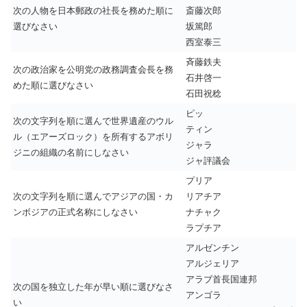
次の人物を日本郵政の社長を務めた順に
斎藤次郎
選びなさい
坂篤郎
西室泰三
斉藤鉄夫
次の政治家を公明党の政務調査会長を務
石井啓一
めた順に選びなさい
石田祝稔
ピッ
次の文字列を順に選んで世界遺産のウル
ティン
ル（エアーズロック）を所有するアボリ
ジャラ
ジニの組織の名前にしなさい
ジャ評議会
プリア
次の文字列を順に選んでアジアの国・カ
リアチア
ンボジアの正式名称にしなさい
ナチャク
ラプチア
アルゼンチン
アルジェリア
アラブ首長国連邦
次の国を独立した年が早い順に選びなさ
アンゴラ
い