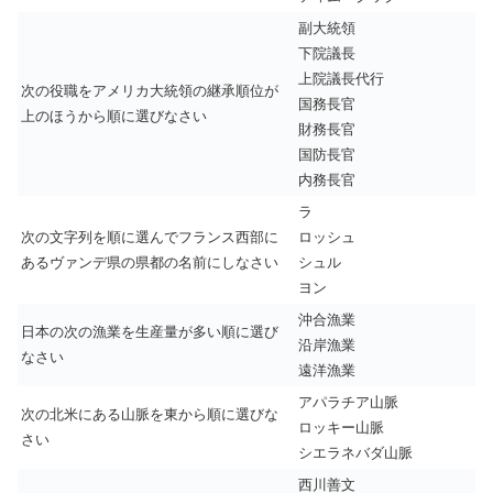
副大統領
下院議長
上院議長代行
次の役職をアメリカ大統領の継承順位が
国務長官
上のほうから順に選びなさい
財務長官
国防長官
内務長官
ラ
次の文字列を順に選んでフランス西部に
ロッシュ
あるヴァンデ県の県都の名前にしなさい
シュル
ヨン
沖合漁業
日本の次の漁業を生産量が多い順に選び
沿岸漁業
なさい
遠洋漁業
アパラチア山脈
次の北米にある山脈を東から順に選びな
ロッキー山脈
さい
シエラネバダ山脈
西川善文