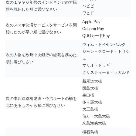
次の１９９０年代のインドネシアの大統
ハビビ
領を就任した順に選びなさい
ワヒド
Apple Pay
次のスマホ決済サービスをサービスを開
Origami Pay
始したのが早い順に選びなさい
QUOカードPay
ウィム・ドイセンベルク
ジャン＝クロード・トリシ
次の人物を欧州中央銀行の総裁を務めた
ェ
順に選びなさい
マリオ・ドラギ
クリスティーヌ・ラガルド
新尾道大橋
因島大橋
生口橋
次の本四連絡橋尾道・今治ルートの橋を
多々羅大橋
北にあるものから順に選びなさい
大三島橋
伯方・大島大橋
来島海峡大橋
櫃石島橋