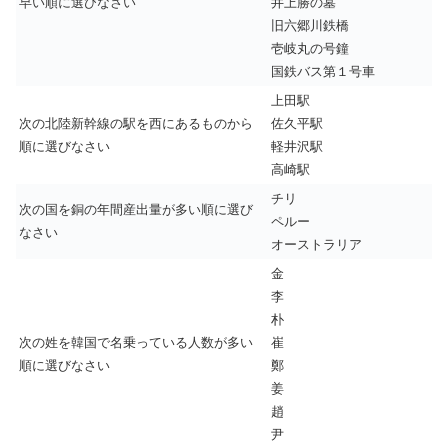
早い順に選びなさい
井上勝の墓
旧六郷川鉄橋
壱岐丸の号鐘
国鉄バス第１号車
上田駅
次の北陸新幹線の駅を西にあるものから
佐久平駅
順に選びなさい
軽井沢駅
高崎駅
チリ
次の国を銅の年間産出量が多い順に選び
ペルー
なさい
オーストラリア
金
李
朴
次の姓を韓国で名乗っている人数が多い
崔
順に選びなさい
鄭
姜
趙
尹