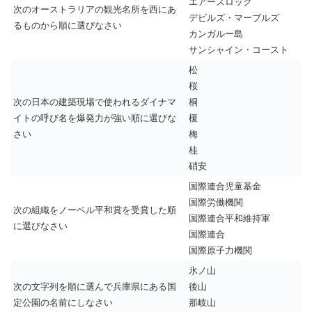
エアーズロック
次のオーストラリアの観光名所を西にあ
デビルズ・マーブルズ
るものから順に選びなさい
カンガルー島
サンシャイン・コースト
松
桜
次の日本の建築現場で使われるダイナマ
桐
イトの呼び名を爆発力が強い順に選びな
榎
さい
梅
桂
硝安
国際連合児童基金
国際労働機関
次の組織をノーベル平和賞を受賞した順
国際連合平和維持軍
に選びなさい
国際連合
国際原子力機関
氷ノ山
次の文字列を順に選んで兵庫県にある国
後山
定公園の名前にしなさい
那岐山