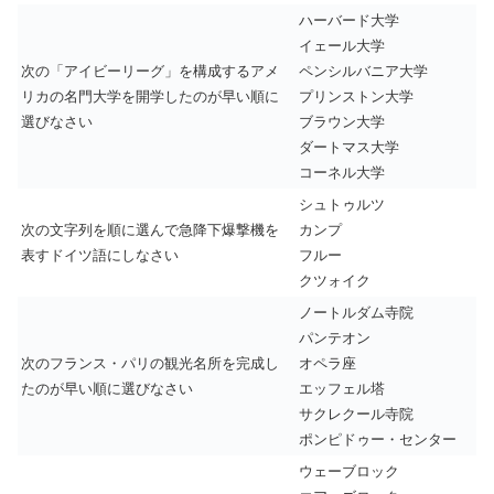
ハーバード大学
イェール大学
次の「アイビーリーグ」を構成するアメ
ペンシルバニア大学
リカの名門大学を開学したのが早い順に
プリンストン大学
選びなさい
ブラウン大学
ダートマス大学
コーネル大学
シュトゥルツ
次の文字列を順に選んで急降下爆撃機を
カンプ
表すドイツ語にしなさい
フルー
クツォイク
ノートルダム寺院
パンテオン
次のフランス・パリの観光名所を完成し
オペラ座
たのが早い順に選びなさい
エッフェル塔
サクレクール寺院
ポンピドゥー・センター
ウェーブロック