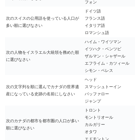
フォン
ドイツ語
次のスイスの公用語を使っている人口が
フランス語
多い順に選びなさい
イタリア語
ロマンシュ語
ハイム・ワイツマン
イツハク・ベンツビ
次の人物をイスラエル大統領を務めた順
ザルマン・シャザール
に選びなさい
エフライム・カツィール
シモン・ペレス
ヘッド
次の文字列を順に選んでカナダの世界遺
スマッシュトーイン
産になっている史跡の名前にしなさい
バッファロー
ジャンプ
トロント
モントリオール
次のカナダの都市を都市圏の人口が多い
カルガリー
順に選びなさい
オタワ
エドモントン