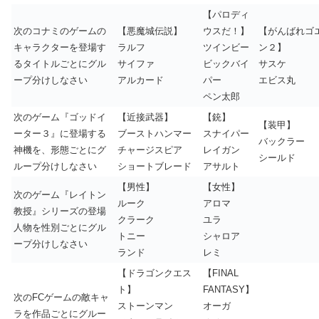
【パロディ
次のコナミのゲームの
【悪魔城伝説】
ウスだ！】
【がんばれゴ
キャラクターを登場す
ラルフ
ツインビー
ン２】
るタイトルごとにグル
サイファ
ビックバイ
サスケ
ープ分けしなさい
アルカード
パー
エビス丸
ペン太郎
次のゲーム『ゴッドイ
【近接武器】
【銃】
【装甲】
ーター３』に登場する
ブーストハンマー
スナイパー
バックラー
神機を、形態ごとにグ
チャージスピア
レイガン
シールド
ループ分けしなさい
ショートブレード
アサルト
【男性】
【女性】
次のゲーム『レイトン
ルーク
アロマ
教授』シリーズの登場
クラーク
ユラ
人物を性別ごとにグル
トニー
シャロア
ープ分けしなさい
ランド
レミ
【ドラゴンクエス
【FINAL
ト】
FANTASY】
次のFCゲームの敵キャ
ストーンマン
オーガ
ラを作品ごとにグルー