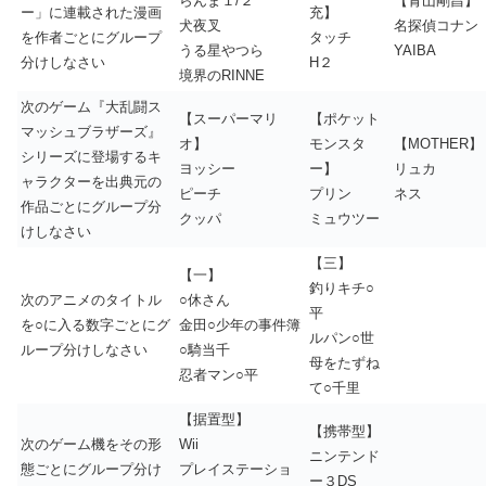
らんま１/２
【青山剛昌】
ー」に連載された漫画
充】
犬夜叉
名探偵コナン
を作者ごとにグループ
タッチ
うる星やつら
YAIBA
分けしなさい
H２
境界のRINNE
次のゲーム『大乱闘ス
【スーパーマリ
【ポケット
マッシュブラザーズ』
オ】
モンスタ
【MOTHER】
シリーズに登場するキ
ヨッシー
ー】
リュカ
ャラクターを出典元の
ピーチ
プリン
ネス
作品ごとにグループ分
クッパ
ミュウツー
けしなさい
【三】
【一】
釣りキチ○
次のアニメのタイトル
○休さん
平
を○に入る数字ごとにグ
金田○少年の事件簿
ルパン○世
ループ分けしなさい
○騎当千
母をたずね
忍者マン○平
て○千里
【据置型】
【携帯型】
次のゲーム機をその形
Wii
ニンテンド
態ごとにグループ分け
プレイステーショ
ー３DS