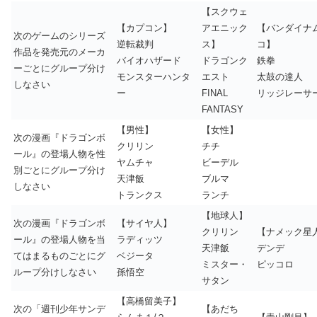
【スクウェ
【カプコン】
アエニック
【バンダイナ
次のゲームのシリーズ
逆転裁判
ス】
コ】
作品を発売元のメーカ
バイオハザード
ドラゴンク
鉄拳
ーごとにグループ分け
モンスターハンタ
エスト
太鼓の達人
しなさい
ー
FINAL
リッジレーサ
FANTASY
【男性】
【女性】
次の漫画『ドラゴンボ
クリリン
チチ
ール』の登場人物を性
ヤムチャ
ビーデル
別ごとにグループ分け
天津飯
ブルマ
しなさい
トランクス
ランチ
【地球人】
次の漫画『ドラゴンボ
【サイヤ人】
クリリン
【ナメック星
ール』の登場人物を当
ラディッツ
天津飯
デンデ
てはまるものごとにグ
ベジータ
ミスター・
ピッコロ
ループ分けしなさい
孫悟空
サタン
【高橋留美子】
次の「週刊少年サンデ
【あだち