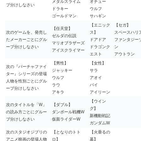
メタルスライム
オチュー
プ分けしなさい
ドラキー
ウルフ
ゴールドマン
サハギン
【エニック
【セガ】
【任天堂】
次のゲームを、発売し
ス】
スペースハリ
ゼルダの伝説
たメーカーごとにグル
ドアドア
ファンタジー
マリオブラザーズ
ープ分けしなさい
ドラゴンク
ン
アイスクライマー
エスト
アウトラン
【男性】
【女性】
次の『バーチャファイ
ジャッキー
サラ
ター』シリーズの登場
ウルフ
アオイ
人物を性別ごとにグル
ラウ
パイ
ープ分けしなさい
アキラ
アイリーン
【ウイン
次のタイトルを「W」
【ダブル】
グ】
の読み方ごとにグルー
ダンボール戦機W
新機動戦記
プ分けしなさい
仮面ライダーW
ガンダムW
次のスタジオジブリの
【となりのトト
【火垂るの
アニメ映画の登場人物
ロ】
墓】