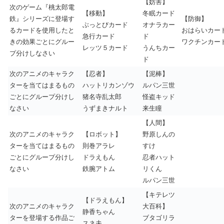
【妨害】
次のゲーム『桃太郎電
【移動】
冬眠カード
鉄』シリーズに登場す
【防御】
ぶっとびカード
オナラカー
るカードを使用したと
おはらいカー
急行カード
ド
きの効果ごとにグルー
ワクチンカー
レッツ５カード
うんちカー
プ分けしなさい
ド
次のアニメのキャラク
【忍者】
【泥棒】
ターを当てはまるもの
ハットリカンゾウ
ルパン三世
ごとにグループ分けし
猪名寺乱太郎
怪盗キッド
なさい
うずまきナルト
来生瞳
【人間】
次のアニメのキャラク
【ロボット】
野原しんの
ターを当てはまるもの
則巻アラレ
すけ
ごとにグループ分けし
ドラえもん
忍者ハット
なさい
鉄腕アトム
リくん
ルパン三世
【キテレツ
【ドラえもん】
次のアニメのキャラク
大百科】
静香ちゃん
ターを登場する作品ご
ブタゴリラ
スネ夫