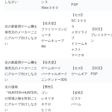
しなさい
ン３
PSP
Xbox３６０
【セガ】
SC-３００
【任天堂】
次の家庭用ゲーム機を
０
ファミリーコンピ
【SCE】
発売元のメーカーごと
メガドライ
ュータ
プレイステー
にグループ分けしなさ
ブ
ゲームキューブ
ン
い
ドリームキ
Wii
ャスト
マークⅢ
次の家庭用ゲーム機を
【任天堂】
発売元のメーカーごと
ゲームボーイ
【セガ】
【SCE】
にグループ分けしなさ
バーチャルボーイ
ゲームギア
PSP
い
ニンテンドー3DS
次の漫画
【男性】
『HUNTER×HUNTER』
ゴン
【女性】
の登場人物を性別ごと
レオリオ
ビスケ
にグループ分けしなさ
ネテロ
パーム
い
ヒソカ