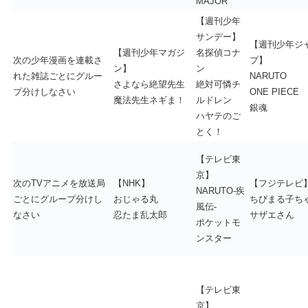
MAJOR
【週刊少年
サンデー】
【週刊少年ジ
【週刊少年マガジ
名探偵コナ
次の少年漫画を連載さ
プ】
ン】
ン
れた雑誌ごとにグルー
NARUTO
さよなら絶望先生
絶対可憐チ
プ分けしなさい
ONE PIECE
魔法先生ネギま！
ルドレン
銀魂
ハヤテのご
とく！
【テレビ東
京】
次のTVアニメを放送局
【NHK】
【フジテレビ
NARUTO-疾
ごとにグループ分けし
おじゃる丸
ちびまる子ち
風伝-
なさい
忍たま乱太郎
サザエさん
ポケットモ
ンスター
【テレビ東
京】