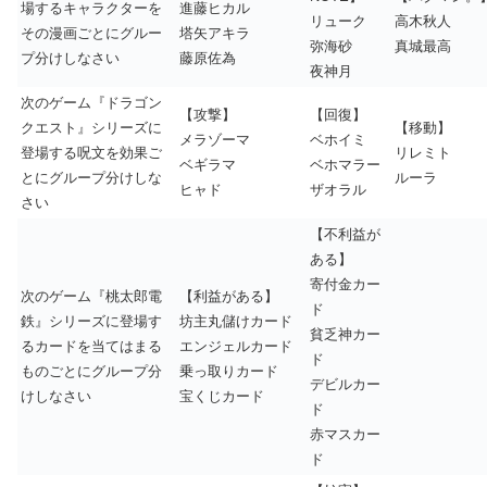
場するキャラクターを
進藤ヒカル
リューク
高木秋人
その漫画ごとにグルー
塔矢アキラ
弥海砂
真城最高
プ分けしなさい
藤原佐為
夜神月
次のゲーム『ドラゴン
【攻撃】
【回復】
クエスト』シリーズに
【移動】
メラゾーマ
ベホイミ
登場する呪文を効果ご
リレミト
ベギラマ
ベホマラー
とにグループ分けしな
ルーラ
ヒャド
ザオラル
さい
【不利益が
ある】
寄付金カー
次のゲーム『桃太郎電
【利益がある】
ド
鉄』シリーズに登場す
坊主丸儲けカード
貧乏神カー
るカードを当てはまる
エンジェルカード
ド
ものごとにグループ分
乗っ取りカード
デビルカー
けしなさい
宝くじカード
ド
赤マスカー
ド