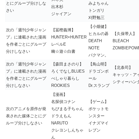
とにグループ分けしな
みよちゃん
出木杉
さい
トンガリ
ジャイアン
刈野勉三
【小畑健】
次の「週刊少年ジャン
【冨樫義博】
ヒカルの碁
【久保帯人】
プ」に連載された漫画
HUNTER×HUNTER
DEATH
BLEACH
を作者ごとにグループ
レベルE
NOTE
ZOMBIEPOW
分けしなさい
幽☆遊☆白書
バクマン。
次の「週刊少年ジャン
【森田まさのり】
【鳥山明】
【北条司】
プ」に連載された漫画
ろくでなしBLUES
ドラゴンボ
キャッツ・ア
を作者ごとにグループ
べしゃり暮らし
ール
シティーハン
分けしなさい
ROOKIES
Dr.スランプ
【漫画】
名探偵コナン
【ゲーム】
次のアニメを原作が発
ちびまる子ちゃん
ポケットモ
表された媒体ごとにグ
ドラえもん
ンスター
ループ分けしなさい
NARUTO
イナズマイ
クレヨンしんちゃ
レブン
ん