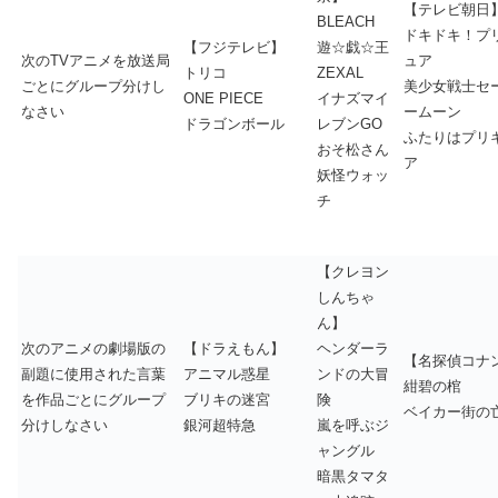
【テレビ朝日
BLEACH
ドキドキ！プ
【フジテレビ】
遊☆戯☆王
次のTVアニメを放送局
ュア
トリコ
ZEXAL
ごとにグループ分けし
美少女戦士セ
ONE PIECE
イナズマイ
なさい
ームーン
ドラゴンボール
レブンGO
ふたりはプリ
おそ松さん
ア
妖怪ウォッ
チ
【クレヨン
しんちゃ
ん】
次のアニメの劇場版の
【ドラえもん】
ヘンダーラ
【名探偵コナ
副題に使用された言葉
アニマル惑星
ンドの大冒
紺碧の棺
を作品ごとにグループ
ブリキの迷宮
険
ベイカー街の
分けしなさい
銀河超特急
嵐を呼ぶジ
ャングル
暗黒タマタ