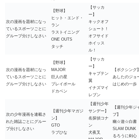
【サッカ
【野球】
ー】
ヒット・エンド・
次の漫画を題材になっ
キックオフ
ラン
ているスポーツごとに
シュート！
ラストイニング
グループ分けしなさい
オフサイド
ONE OUTS
ホイッス
タッチ
ル！
【サッカ
【野球】
ー】
次の漫画を題材になっ
MAJOR
【ボクシング
キャプテン
ているスポーツごとに
巨人の星
あしたのジョ
翼
グループ分けしなさい
プレイボール
はじめの一歩
イナズマイ
ドカベン
レブン
【週刊少年
【週刊少年ジ
【週刊少年マガジ
サンデー】
次の少年漫画を連載さ
プ】
ン】
名探偵コナ
れた雑誌ごとにグルー
幽☆遊☆白書
GTO
ン
プ分けしなさい
SLAM DUNK
ラブひな
犬夜叉
るろうに剣心