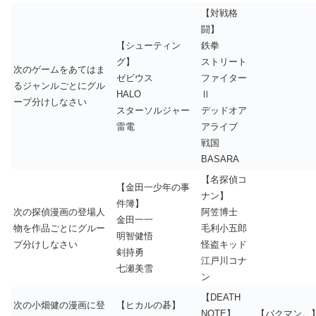
【対戦格
闘】
【シューティン
鉄拳
グ】
ストリート
次のゲームをあてはま
ゼビウス
ファイター
るジャンルごとにグル
HALO
Ⅱ
ープ分けしなさい
スターソルジャー
デッドオア
雷電
アライブ
戦国
BASARA
【名探偵コ
【金田一少年の事
ナン】
件簿】
次の探偵漫画の登場人
阿笠博士
金田一一
物を作品ごとにグルー
毛利小五郎
明智健悟
プ分けしなさい
怪盗キッド
剣持勇
江戸川コナ
七瀬美雪
ン
【DEATH
次の小畑健の漫画に登
【ヒカルの碁】
NOTE】
【バクマン。