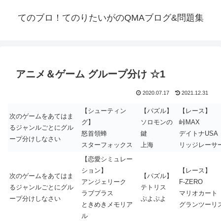
てのブロ！てのりたいがのQMAブログ&問題集
アニメ＆ゲーム グループ分け ☆1
2020.07.17
2021.12.31
【シューティン
【パズル】
【レース】
次のゲームをあてはま
グ】
ソロモンの
峠MAX
るジャンルごとにグル
怒首領蜂
鍵
デイトナUSA
ープ分けしなさい
スターフォックス
上海
リッジレーサ
【恋愛シミュレー
ション】
【レース】
次のゲームをあてはま
【パズル】
アンジェリーク
F-ZERO
るジャンルごとにグル
テトリス
ラブプラス
マリオカート
ープ分けしなさい
ぷよぷよ
ときめきメモリア
グランツーリ
ル