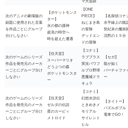
マ大追跡
【ONE
【ポケットモンス
次のアニメの劇場版の
PIECE】
【名探偵コナ
ター】
副題に使用された言葉
ねじまき島
水平線上の陰
水の都の護神
を作品ごとにグループ
の冒険
世紀末の魔術
超克の時空へ
分けしなさい
デッドエン
沈黙の１５分
時を超えた遭遇
ドの冒険
【コナミ】
【任天堂】
次のゲームのシリーズ
ラブプラス
【セガ】
スーパーマリオ
作品を発売元のメーカ
実況パワフ
龍が如く
どうぶつの森
ーごとにグループ分け
ルプロ野球
バーチャファ
ポケットモンスタ
しなさい
悪魔城ドラ
ー
ー
キュラ
【コナミ】
次のゲームのシリーズ
【任天堂】
幻想水滸伝
【タイトー】
作品を発売元のメーカ
ゼルダの伝説
ときめきメ
パズルボブル
ーごとにグループ分け
星のカービィ
モリアル
電車でGO！
しなさい
メトロイド
サイレント
ヒル