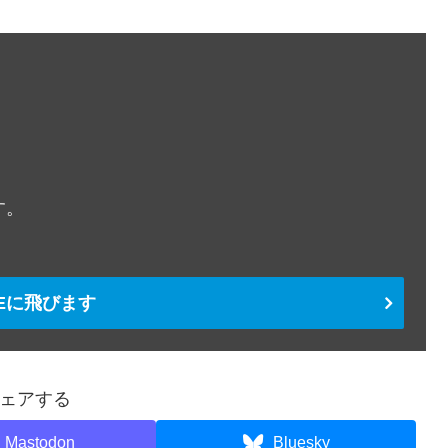
。
す。
TEに飛びます
ェアする
Mastodon
Bluesky