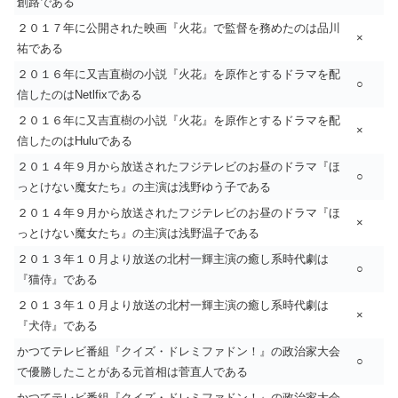
創路である
２０１７年に公開された映画『火花』で監督を務めたのは品川
×
祐である
２０１６年に又吉直樹の小説『火花』を原作とするドラマを配
○
信したのはNetlfixである
２０１６年に又吉直樹の小説『火花』を原作とするドラマを配
×
信したのはHuluである
２０１４年９月から放送されたフジテレビのお昼のドラマ『ほ
○
っとけない魔女たち』の主演は浅野ゆう子である
２０１４年９月から放送されたフジテレビのお昼のドラマ『ほ
×
っとけない魔女たち』の主演は浅野温子である
２０１３年１０月より放送の北村一輝主演の癒し系時代劇は
○
『猫侍』である
２０１３年１０月より放送の北村一輝主演の癒し系時代劇は
×
『犬侍』である
かつてテレビ番組『クイズ・ドレミファドン！』の政治家大会
○
で優勝したことがある元首相は菅直人である
かつてテレビ番組『クイズ・ドレミファドン！』の政治家大会