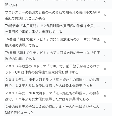
×
郎である
プロレスラーの長州力と彼のものまねで知られる長州小力がTV
○
番組で共演したことがある
TV時代劇『水戸黄門』で２代目以降の黄門役の俳優は全員、ニ
×
セ黄門役で事前に番組に出演している
TV番組『朝まで生テレビ！』の第１回放送時のテーマは『中曽
○
根政治の功罪』である
TV番組『朝まで生テレビ！』の第１回放送時のテーマは『竹下
×
政治の功罪』である
２０１０年放送のTVドラマ『Q10』で、前田敦子が演じるロボ
×
ット・Q10は体内の発電機で自家発電し動作する
２０１１年に、NHK大河ドラマ『江～姫たちの戦国～』のお市
○
役で、１２年ぶりに女優に復帰したのは鈴木保奈美である
２０１１年に、NHK大河ドラマ『江～姫たちの戦国～』のお市
×
役で、１２年ぶりに女優に復帰したのは今井美樹である
女優の藤谷美和子は１２歳の時にカルビーのかっぱえびせんの
×
CMでデビューした