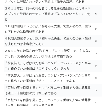
スブックに登録されたテレビ番組は『徹子の部屋』である
２０１１年に「同一の司会者による最多放送回数」によりギネ
スブックに登録されたテレビ番組は『笑っていいとも！』であ
×
る
NHK朝の連続テレビ小説『梅ちゃん先生』で主人公の夫・信郎
○
を演じたのは松坂桃李である
NHK朝の連続テレビ小説『梅ちゃん先生』で主人公の夫・信郎
×
を演じたのは小出恵介である
２０１２年に放送されたTVドラマ『コドモ警察』で、主人公の
○
デカ長・大沼茂を演じた子役俳優は鈴木福である
「前説芸人」と呼ばれたお笑いコンビ・アンバランスが１８年
○
半も務めていた番組は『ごきげんよう』である
「前説芸人」と呼ばれたお笑いコンビ・アンバランスが１８年
×
半も務めていた番組は『笑っていいとも！』である
「百獣の王を目指す男」としてバラエティ番組で人気の武井壮
○
は陸上・十種競技の元日本王者である
「百獣の王を目指す男」としてバラエティ番組で人気の武井壮
×
は近代五種競技の元日本王者である