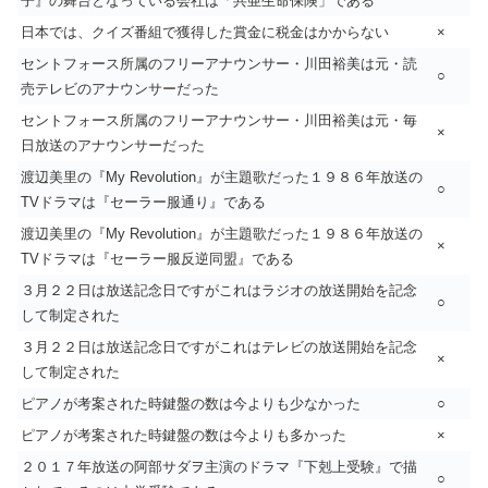
子』の舞台となっている会社は「共亜生命保険」である
日本では、クイズ番組で獲得した賞金に税金はかからない
×
セントフォース所属のフリーアナウンサー・川田裕美は元・読
○
売テレビのアナウンサーだった
セントフォース所属のフリーアナウンサー・川田裕美は元・毎
×
日放送のアナウンサーだった
渡辺美里の『My Revolution』が主題歌だった１９８６年放送の
○
TVドラマは『セーラー服通り』である
渡辺美里の『My Revolution』が主題歌だった１９８６年放送の
×
TVドラマは『セーラー服反逆同盟』である
３月２２日は放送記念日ですがこれはラジオの放送開始を記念
○
して制定された
３月２２日は放送記念日ですがこれはテレビの放送開始を記念
×
して制定された
ピアノが考案された時鍵盤の数は今よりも少なかった
○
ピアノが考案された時鍵盤の数は今よりも多かった
×
２０１７年放送の阿部サダヲ主演のドラマ『下剋上受験』で描
○