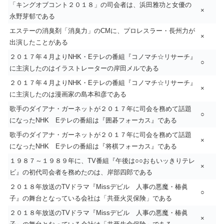
「キングオブコント２０１８」の司会者は、浜田雅功と女優の
×
永野芽郁である
エステーの消臭剤「消臭力」のCMに、プロレスラー・長州力が
×
出演したことがある
２０１７年４月よりNHK・Eテレの番組『コノマチ☆リサーチ』
○
に主演したのはイラストレーターの岸田メルである
２０１７年４月よりNHK・Eテレの番組『コノマチ☆リサーチ』
×
に主演したのは漫画家の島本和彦である
歌手のダイアナ・ガーネットが２０１７年に司会を務めて話題
○
になったNHK Eテレの番組は『囲碁フォーカス』である
歌手のダイアナ・ガーネットが２０１７年に司会を務めて話題
×
になったNHK Eテレの番組は『将棋フォーカス』である
１９８７～１９８９年に、TV番組『午後は○○おもいッきりテレ
×
ビ』の初代司会者を務めたのは、岸部四郎である
２０１８年放送のTVドラマ『Missデビル 人事の悪魔・椿眞
○
子』の舞台となっている会社は「共亜火災保険」である
２０１８年放送のTVドラマ『Missデビル 人事の悪魔・椿眞
×