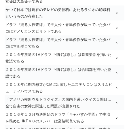
女優は大島優子である
かつて日本では現在のテレビの受信料にあたるラジオの聴取料
○
というものが存在した
ドラマ『踊る大捜査線』で主人公・青島俊作が吸っていたタバ
○
コはアメリカンスピリットである
ドラマ『踊る大捜査線』で主人公・青島俊作が吸っていたタバ
×
コはマルボロである
２０１６年放送のTVドラマ『仰げば尊し』は吹奏楽部を描いた
○
物語である
２０１６年放送のTVドラマ『仰げば尊し』は合唱部を描いた物
×
語である
２０１３年に剛力彩芽がCMに出演したエステサロンはスリムビ
×
ューティハウスである
『アメリカ横断ウルトラクイズ』の国内予選○×クイズ１問目は
×
全て自由の女神に関連した問題が出題された
２０１６年１０月放送開始のドラマ『キャバすか学園』で主演
○
を務めたHKT４８のメンバーは宮脇咲良である