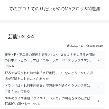
てのブロ！てのりたいがのQMAブログ&問題集
芸能 ○× ☆4
2020.07.17
2025.05.10
藤子・F・不二雄の漫画を原作とした、２０１７年１月放送開始
の日本テレビのドラマは『ウルトラスーパーデラックスマン』
×
である
TBSで放送された時代劇『水戸黄門』で、なんとうっかり八兵
○
衛が印籠を出したことがあった
ドラマ『はぐれ刑事純情派』安浦刑事が通うクラブの名前は
○
「さくら」である
NHKのクイズ番組『クイズ１００人力』の司会を務めたのは
○
TOKIOの国分太一である