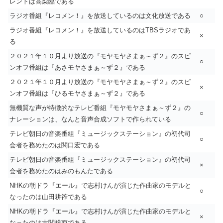
レントは高梨臨である
ラジオ番組『レコメン！』を放送しているのは文化放送である
○
ラジオ番組『レコメン！』を放送しているのはTBSラジオであ
×
る
２０２１年１０月より放送の『モヤモヤさまぁ～ず２』のスピ
○
ンオフ番組は『あさモヤさまぁ～ず２』である
２０２１年１０月より放送の『モヤモヤさまぁ～ず２』のスピ
×
ンオフ番組は『ひるモヤさまぁ～ず２』である
無機質な声が特徴的なテレビ番組『モヤモヤさまぁ～ず２』の
○
ナレーションは、なんと音声合成ソフトで作られている
テレビ朝日の音楽番組『ミュージックステーション』の初代司
○
会者を務めたのは関口宏である
テレビ朝日の音楽番組『ミュージックステーション』の初代司
×
会者を務めたのはみのもんたである
NHKの朝ドラ『エール』で志村けんが演じた作曲家のモデルと
○
なったのは山田耕筰である
NHKの朝ドラ『エール』で志村けんが演じた作曲家のモデルと
×
なったのは古関裕而である