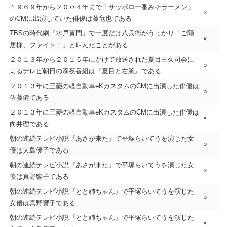
１９６９年から２００４年まで「サッポロ一番みそラーメン」
×
のCMに出演していた俳優は藤竜也である
TBSの時代劇『水戸黄門』で一度だけ八兵衛がうっかり「ご隠
×
居様、ファイト！」と叫んだことがある
２０１３年から２０１５年にかけて放送された夏目三久司会に
○
よるテレビ朝日の深夜番組は『夏目と右腕』である
２０１３年に三菱の軽自動車eKカスタムのCMに出演した俳優は
○
佐藤健である
２０１３年に三菱の軽自動車eKカスタムのCMに出演した俳優は
×
向井理である
朝の連続テレビ小説『あさが来た』で平塚らいてうを演じた女
○
優は大島優子である
朝の連続テレビ小説『あさが来た』で平塚らいてうを演じた女
×
優は真野響子である
朝の連続テレビ小説『とと姉ちゃん』で平塚らいてうを演じた
○
女優は真野響子である
朝の連続テレビ小説『とと姉ちゃん』で平塚らいてうを演じた
×