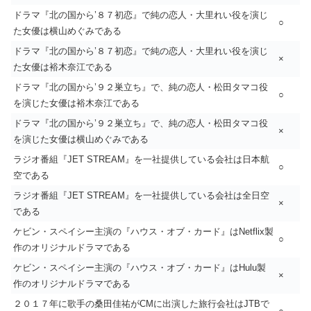
ドラマ『北の国から’８７初恋』で純の恋人・大里れい役を演じ
○
た女優は横山めぐみである
ドラマ『北の国から’８７初恋』で純の恋人・大里れい役を演じ
×
た女優は裕木奈江である
ドラマ『北の国から’９２巣立ち』で、純の恋人・松田タマコ役
○
を演じた女優は裕木奈江である
ドラマ『北の国から’９２巣立ち』で、純の恋人・松田タマコ役
×
を演じた女優は横山めぐみである
ラジオ番組『JET STREAM』を一社提供している会社は日本航
○
空である
ラジオ番組『JET STREAM』を一社提供している会社は全日空
×
である
ケビン・スペイシー主演の『ハウス・オブ・カード』はNetflix製
○
作のオリジナルドラマである
ケビン・スペイシー主演の『ハウス・オブ・カード』はHulu製
×
作のオリジナルドラマである
２０１７年に歌手の桑田佳祐がCMに出演した旅行会社はJTBで