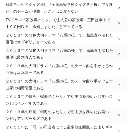
日本テレビのクイズ番組『全国高等学校クイズ選手権』で女性
×
だけのチームが優勝したことは１度もない
TVドラマ『家政婦のミタ』で主人公の家政婦・三田は劇中で、
×
１００回以上「承知しました」と言っている
２０１３年のNHK大河ドラマ『八重の桜』で、新島襄を演じた
○
俳優はオダギリジョーである
２０１３年のNHK大河ドラマ『八重の桜』で、新島襄を演じた
×
俳優は藤木直人である
２０１３年の大河ドラマ『八重の桜』のテーマ曲を手がける作
○
曲家は坂本龍一である
２０１３年の大河ドラマ『八重の桜』のテーマ曲を手がける作
×
曲家は細野晴臣である
２０１３年の映画『樹海のふたり』で初主演を務めたお笑いコ
○
ンビはインパルスである
２０１３年の映画『樹海のふたり』で初主演を務めたお笑いコ
×
ンビはアンガールズである
２０１１年に「同一の司会者による最多放送回数」によりギネ
○