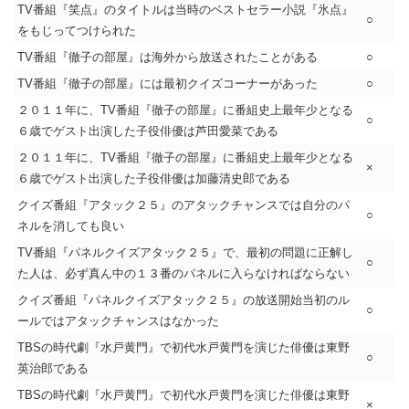
TV番組『笑点』のタイトルは当時のベストセラー小説『氷点』
○
をもじってつけられた
TV番組『徹子の部屋』は海外から放送されたことがある
○
TV番組『徹子の部屋』には最初クイズコーナーがあった
○
２０１１年に、TV番組『徹子の部屋』に番組史上最年少となる
○
６歳でゲスト出演した子役俳優は芦田愛菜である
２０１１年に、TV番組『徹子の部屋』に番組史上最年少となる
×
６歳でゲスト出演した子役俳優は加藤清史郎である
クイズ番組『アタック２５』のアタックチャンスでは自分のパ
○
ネルを消しても良い
TV番組『パネルクイズアタック２５』で、最初の問題に正解し
○
た人は、必ず真ん中の１３番のパネルに入らなければならない
クイズ番組『パネルクイズアタック２５』の放送開始当初のル
○
ールではアタックチャンスはなかった
TBSの時代劇『水戸黄門』で初代水戸黄門を演じた俳優は東野
○
英治郎である
TBSの時代劇『水戸黄門』で初代水戸黄門を演じた俳優は東野
×