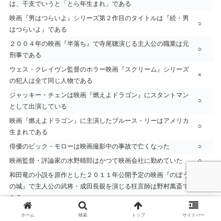
は、干支でいうと「とら年生まれ」である
映画『男はつらいよ』シリーズ第２作目のタイトルは『続・男
○
はつらいよ』である
２００４年の映画『半落ち』で寺尾聰演じる主人公の職業は元
○
刑事である
ウェス・クレイヴン監督のホラー映画『スクリーム』シリーズ
×
の犯人は全て同じ人物である
ジャッキー・チェンは映画『燃えよドラゴン』にスタントマン
○
として出演している
映画『燃えよドラゴン』に主演したブルース・リーはアメリカ
○
生まれである
俳優のビック・モローは映画撮影中の事故で亡くなった
○
映画監督・評論家の水野晴郎はかつて映画会社に勤めていた
○
和田竜の小説を原作とした２０１１年公開予定の映画『のぼう
の城』で主人公の武将・成田長親を演じる狂言師は野村萬斎で
○
ある
和田竜の小説を原作とした２０１１年公開予定の映画『のぼう
ホーム
検索
トップ
サイドバー