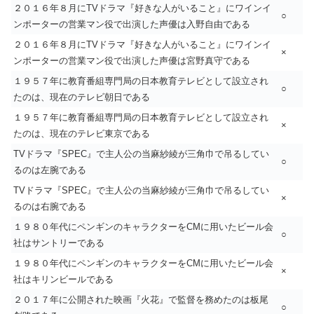
２０１６年８月にTVドラマ『好きな人がいること』にワインイ
○
ンポーターの営業マン役で出演した声優は入野自由である
２０１６年８月にTVドラマ『好きな人がいること』にワインイ
×
ンポーターの営業マン役で出演した声優は宮野真守である
１９５７年に教育番組専門局の日本教育テレビとして設立され
○
たのは、現在のテレビ朝日である
１９５７年に教育番組専門局の日本教育テレビとして設立され
×
たのは、現在のテレビ東京である
TVドラマ『SPEC』で主人公の当麻紗綾が三角巾で吊るしてい
○
るのは左腕である
TVドラマ『SPEC』で主人公の当麻紗綾が三角巾で吊るしてい
×
るのは右腕である
１９８０年代にペンギンのキャラクターをCMに用いたビール会
○
社はサントリーである
１９８０年代にペンギンのキャラクターをCMに用いたビール会
×
社はキリンビールである
２０１７年に公開された映画『火花』で監督を務めたのは板尾
○