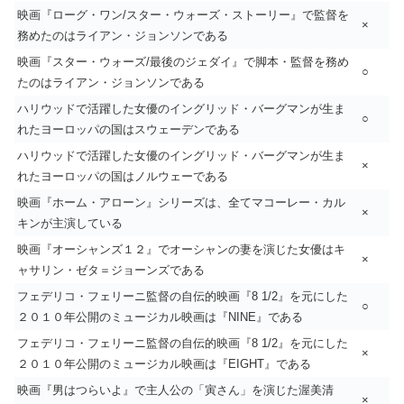
映画『ローグ・ワン/スター・ウォーズ・ストーリー』で監督を
×
務めたのはライアン・ジョンソンである
映画『スター・ウォーズ/最後のジェダイ』で脚本・監督を務め
○
たのはライアン・ジョンソンである
ハリウッドで活躍した女優のイングリッド・バーグマンが生ま
○
れたヨーロッパの国はスウェーデンである
ハリウッドで活躍した女優のイングリッド・バーグマンが生ま
×
れたヨーロッパの国はノルウェーである
映画『ホーム・アローン』シリーズは、全てマコーレー・カル
×
キンが主演している
映画『オーシャンズ１２』でオーシャンの妻を演じた女優はキ
×
ャサリン・ゼタ＝ジョーンズである
フェデリコ・フェリーニ監督の自伝的映画『8 1/2』を元にした
○
２０１０年公開のミュージカル映画は『NINE』である
フェデリコ・フェリーニ監督の自伝的映画『8 1/2』を元にした
×
２０１０年公開のミュージカル映画は『EIGHT』である
映画『男はつらいよ』で主人公の「寅さん」を演じた渥美清
×