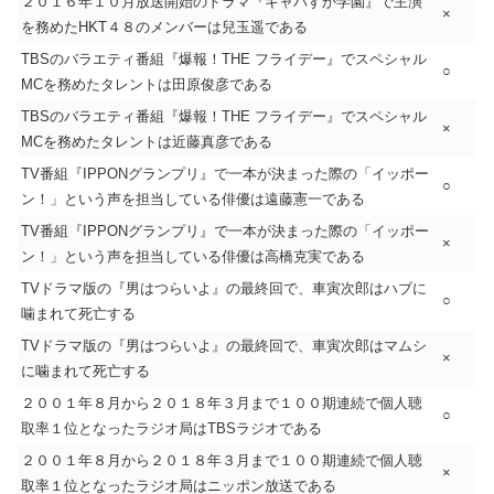
２０１６年１０月放送開始のドラマ『キャバすか学園』で主演
×
を務めたHKT４８のメンバーは兒玉遥である
TBSのバラエティ番組『爆報！THE フライデー』でスペシャル
○
MCを務めたタレントは田原俊彦である
TBSのバラエティ番組『爆報！THE フライデー』でスペシャル
×
MCを務めたタレントは近藤真彦である
TV番組『IPPONグランプリ』で一本が決まった際の「イッポー
○
ン！」という声を担当している俳優は遠藤憲一である
TV番組『IPPONグランプリ』で一本が決まった際の「イッポー
×
ン！」という声を担当している俳優は高橋克実である
TVドラマ版の『男はつらいよ』の最終回で、車寅次郎はハブに
○
噛まれて死亡する
TVドラマ版の『男はつらいよ』の最終回で、車寅次郎はマムシ
×
に噛まれて死亡する
２００１年８月から２０１８年３月まで１００期連続で個人聴
○
取率１位となったラジオ局はTBSラジオである
２００１年８月から２０１８年３月まで１００期連続で個人聴
×
取率１位となったラジオ局はニッポン放送である