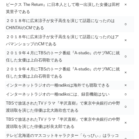
ピークス The Return』に日本人として唯一出演した女優は田村
×
英里子である
２０１８年に広末涼子が女子高生を演じて話題になったのは
○
CHINTAIのCMである
２０１８年に広末涼子が女子高生を演じて話題になったのはア
×
パマンショップのCMである
２０１９年４月にTBSのトーク番組『A-studio』のサブMCに就
○
任した女優は上白石萌歌である
２０１９年４月にTBSのトーク番組『A-studio』のサブMCに就
×
任した女優は上白石萌音である
インターネットラジオの一種radikoは海外でも聴取できる
×
インターネットラジオの一種radikoには、録音機能はない
○
TBSで放送されたTVドラマ『半沢直樹』で東京中央銀行の中野
○
渡頭取を演じた俳優は北大路欣也である
TBSで放送されたTVドラマ『半沢直樹』で東京中央銀行の中野
×
渡頭取を演じた俳優は杉良太郎である
テレビ北海道のマスコットキャラクター「らっぴぃ」はラッコ
○