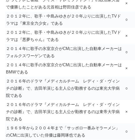
×
で優勝したことがある元首相は野田佳彦である
２０１２年に、歌手・中島みゆきが２０年ぶりに出演したTVド
○
ラマは『東京全力少女』である
２０１２年に、歌手・中島みゆきが２０年ぶりに出演したTVド
×
ラマは『悪夢ちゃん』である
２０１４年に歌手の氷室京介がCMに出演した自動車メーカーは
○
フォルクスワーゲンである
２０１４年に歌手の氷室京介がCMに出演した自動車メーカーは
×
BMWである
２０１６年のドラマ『メディカルチーム レディ・ダ・ヴィン
チの診断』で、吉田羊演じる主人公が勤務するのは東光大学病
○
院である
２０１６年のドラマ『メディカルチーム レディ・ダ・ヴィン
チの診断』で、吉田羊演じる主人公が勤務するのは東帝大学病
×
院である
１９６９年から２００４年まで「サッポロ一番みそラーメン」
○
のCMに出演していた俳優は藤岡琢也である