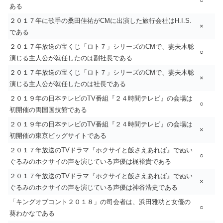
○
ある
２０１７年に歌手の桑田佳祐がCMに出演した旅行会社はH.I.S.
×
である
２０１７年放送の宝くじ「ロト７」シリーズのCMで、妻夫木聡
○
演じる主人公が就任したのは副社長である
２０１７年放送の宝くじ「ロト７」シリーズのCMで、妻夫木聡
×
演じる主人公が就任したのは社長である
２０１９年の日本テレビのTV番組『２４時間テレビ』の会場は
○
初開催の両国国技館である
２０１９年の日本テレビのTV番組『２４時間テレビ』の会場は
×
初開催の東京ビッグサイトである
２０１７年放送のTVドラマ『ホクサイと飯さえあれば』でぬい
○
ぐるみのホクサイの声を演じている声優は梶裕貴である
２０１７年放送のTVドラマ『ホクサイと飯さえあれば』でぬい
×
ぐるみのホクサイの声を演じている声優は神谷浩史である
「キングオブコント２０１８」の司会者は、浜田雅功と女優の
○
葵わかなである