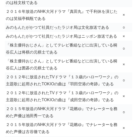
のは桂文枝である
２０１６年放送のNHK大河ドラマ『真田丸』で千利休を演じた
×
のは笑福亭鶴瓶である
みのもんたがかつて社員だったラジオ局は文化放送である
○
みのもんたがかつて社員だったラジオ局はニッポン放送である
×
「株主優待おじさん」としてテレビ番組などに出演している桐
○
谷広人は将棋の元棋士である
「株主優待おじさん」としてテレビ番組などに出演している桐
×
谷広人は囲碁の元棋士である
２０１２年に放送されたTVドラマ『１３歳のハローワーク』の
○
主題歌に起用されたTOKIOの曲は『羽田空港の奇跡』である
２０１２年に放送されたTVドラマ『１３歳のハローワーク』の
×
主題歌に起用されたTOKIOの曲は『成田空港の奇跡』である
２０１５年放送のNHK大河ドラマ『花燃ゆ』でナレーターを務
○
めた声優は池田秀一である
２０１５年放送のNHK大河ドラマ『花燃ゆ』でナレーターを務
×
めた声優は古谷徹である