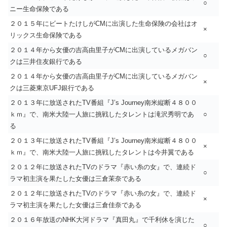
○
ニー生命保険である
２０１５年にビートたけしがCMに出演した生命保険の会社はオ
×
リックス生命保険である
２０１４年から女優の吉高由里子がCMに出演しているメガバン
○
クは三井住友銀行である
２０１４年から女優の吉高由里子がCMに出演しているメガバン
×
クは三菱東京UFJ銀行である
２０１３年に放送されたTV番組『J’s Journey南米縦断４８００
ｋｍ』で、南米大陸一人旅に挑戦したタレントは滝沢秀明であ
○
る
２０１３年に放送されたTV番組『J’s Journey南米縦断４８００
×
ｋｍ』で、南米大陸一人旅に挑戦したタレントは今井翼である
２０１２年に放送されたTVのドラマ『赤い糸の女』で、連続ド
○
ラマ初主演を果たした女優は三倉茉奈である
２０１２年に放送されたTVのドラマ『赤い糸の女』で、連続ド
×
ラマ初主演を果たした女優は三倉佳奈である
２０１６年放送のNHK大河ドラマ『真田丸』で千利休を演じた
○