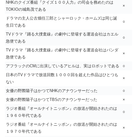
NHKのクイズ番組『クイズ１００人力』の司会を務めたのは
×
TOKIOの城島茂である
ドラマの主人公古畑任三郎とシャーロック・ホームズは同じ誕
○
生日である
TVドラマ『踊る大捜査線』の劇中に登場する運送会社はカエル
○
急便である
TVドラマ『踊る大捜査線』の劇中に登場する運送会社はパンダ
×
急便である
アフラックのCMに出演しているアヒルは、実はロボットである
○
日本のTVドラマで放送回数１０００回を超えた作品はひとつも
×
ない
女優の野際陽子はかつてNHKのアナウンサーだった
○
女優の野際陽子はかつてTBSのアナウンサーだった
×
ラジオ番組『オールナイトニッポン』の放送が開始されたのは
○
１９６０年代である
ラジオ番組『オールナイトニッポン』の放送が開始されたのは
×
１９７０年代である