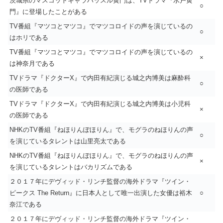
茨城県のマスコットキャラハッスル黄門は、TVドラマ『水戸黄
○
門』に登場したことがある
TV番組『マツコとマツコ』でマツコロイドの声を演じているの
○
はホリである
TV番組『マツコとマツコ』でマツコロイドの声を演じているの
×
は神奈月である
TVドラマ『ドクターX』で内田有紀演じる城之内博美は麻酔科
○
の医師である
TVドラマ『ドクターX』で内田有紀演じる城之内博美は小児科
×
の医師である
NHKのTV番組『ねほりんぽほりん』で、モグラのねほりんの声
○
を演じているタレントは山里亮太である
NHKのTV番組『ねほりんぽほりん』で、モグラのねほりんの声
×
を演じているタレントはバカリズムである
２０１７年にデヴィッド・リンチ監督の海外ドラマ『ツイン・
ピークス The Return』に日本人として唯一出演した女優は裕木
○
奈江である
２０１７年にデヴィッド・リンチ監督の海外ドラマ『ツイン・