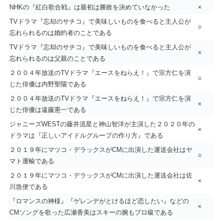
NHKの『紅白歌合戦』は最初は勝敗を決めていなかった
×
TVドラマ『忘却のサチコ』で美味しいものを食べると主人公が
○
忘れられるのは婚約者のことである
TVドラマ『忘却のサチコ』で美味しいものを食べると主人公が
×
忘れられるのは父親のことである
２００４年放送のTVドラマ『エースをねらえ！』で宗方仁を演
○
じた俳優は内野聖陽である
２００４年放送のTVドラマ『エースをねらえ！』で宗方仁を演
×
じた俳優は遠藤憲一である
ジャニーズWESTの藤井流星と神山智洋が主演した２０２０年の
×
ドラマは『正しいアイドルグループの作り方』である
２０１９年にマツコ・デラックスがCMに出演した運送会社はヤ
○
マト運輸である
２０１９年にマツコ・デラックスがCMに出演した運送会社は佐
×
川急便である
『ロマンスの神様』『ゲレンデがとけるほど恋したい』などの
×
CMソングを歌った広瀬香美はスキーの腕もプロ級である