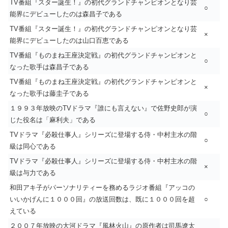
TV番組『スター誕生！』の初代グランドチャンピオンとなり芸
○
能界にデビューしたのは森昌子である
TV番組『スター誕生！』の初代グランドチャンピオンとなり芸
×
能界にデビューしたのは山口百恵である
TV番組『ものまね王座決定戦』の初代グランドチャンピオンと
○
なった歌手は森昌子である
TV番組『ものまね王座決定戦』の初代グランドチャンピオンと
×
なった歌手は藤圭子である
１９９３年放映のTVドラマ『誰にも言えない』で佐野史郎が演
○
じた役名は「麻利夫」である
TVドラマ『必殺仕事人』シリーズに登場する侍・中村主水の階
○
級は同心である
TVドラマ『必殺仕事人』シリーズに登場する侍・中村主水の階
×
級は与力である
和田アキ子がパーソナリティーを務めるラジオ番組『アッコの
いいかげんに１０００回』の放送回数は、既に１０００回を超
○
えている
２００７年放映の大河ドラマ『風林火山』の原作者は司馬遼太