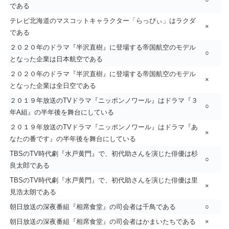
である
テレビ北海道のマスコットキャラクター「らっぴぃ」はラクダ
×
である
２０２０年のドラマ『半沢直樹』に登場する帝国航空のモデル
○
となった企業は日本航空である
２０２０年のドラマ『半沢直樹』に登場する帝国航空のモデル
×
となった企業は全日空である
２０１９年放送のTVドラマ『ニッポンノワール』はドラマ『３
○
年A組』の半年後を舞台にしている
２０１９年放送のTVドラマ『ニッポンノワール』はドラマ『あ
×
なたの番です』の半年後を舞台にしている
TBSのTV時代劇『水戸黄門』で、初代助さんを演じた俳優は杉
○
良太郎である
TBSのTV時代劇『水戸黄門』で、初代助さんを演じた俳優は里
×
見浩太朗である
朝日放送の深夜番組『相席食堂』の司会者は千鳥である
○
朝日放送の深夜番組『相席食堂』の司会者はかまいたちである
×