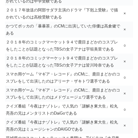
かれているのは中学受験である
２０１７年放送の阿部サダヲ主演のドラマ『下剋上受験』で描
×
かれているのは高校受験である
かつてポッカの「暴暴茶」のCMに出演していた俳優は高倉健で
×
ある
２０１８年のコミックマーケット９４で鹿目まどかのコスプレ
○
をしたことが話題となったTBSの女子アナは宇垣美里である
２０１８年のコミックマーケット９４で鹿目まどかのコスプレ
×
をしたことが話題となったTBSの女子アナは皆川玲奈である
スマホ用ゲーム『マギア・レコード』のCMに、鹿目まどかのコ
○
スプレをして出演したのはアリーナ・ザキトワ選手である
スマホ用ゲーム『マギア・レコード』のCMに、鹿目まどかのコ
×
スプレをして出演したのはメドヴェージェワ選手である
クイズ番組『今夜はナゾトレ』で人気の「謎解き東大生」松丸
○
亮吾の兄はメンタリストのDaiGoである
クイズ番組『今夜はナゾトレ』で人気の「謎解き東大生」松丸
×
亮吾の兄はミュージシャンのDAIGOである