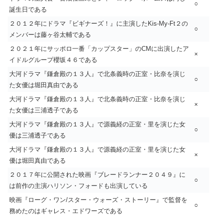
○
誕生日である
２０１２年にドラマ『ビギナーズ！』に主演したKis-My-Ft２の
○
メンバーは藤ヶ谷太輔である
２０２１年にサッポロ一番「カップスター」のCMに出演したア
×
イドルグループ櫻坂４６である
大河ドラマ『鎌倉殿の１３人』で北条義時の正室・比奈を演じ
○
た女優は堀田真由である
大河ドラマ『鎌倉殿の１３人』で北条義時の正室・比奈を演じ
×
た女優は三浦透子である
大河ドラマ『鎌倉殿の１３人』で源義経の正室・里を演じた女
○
優は三浦透子である
大河ドラマ『鎌倉殿の１３人』で源義経の正室・里を演じた女
×
優は堀田真由である
２０１７年に公開された映画『ブレードランナー２０４９』に
○
は前作の主演ハリソン・フォードも出演している
映画『ローグ・ワン/スター・ウォーズ・ストーリー』で監督を
○
務めたのはギャレス・エドワーズである