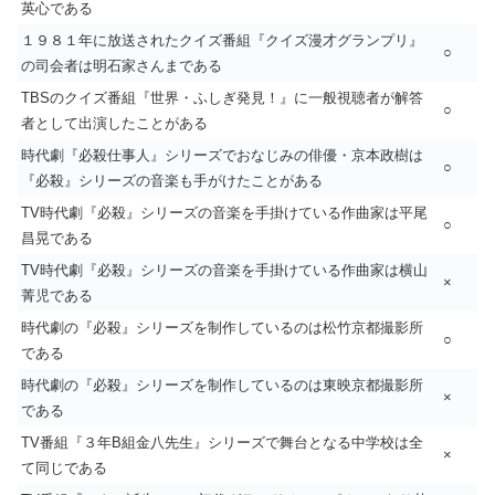
英心である
１９８１年に放送されたクイズ番組『クイズ漫才グランプリ』
○
の司会者は明石家さんまである
TBSのクイズ番組『世界・ふしぎ発見！』に一般視聴者が解答
○
者として出演したことがある
時代劇『必殺仕事人』シリーズでおなじみの俳優・京本政樹は
○
『必殺』シリーズの音楽も手がけたことがある
TV時代劇『必殺』シリーズの音楽を手掛けている作曲家は平尾
○
昌晃である
TV時代劇『必殺』シリーズの音楽を手掛けている作曲家は横山
×
菁児である
時代劇の『必殺』シリーズを制作しているのは松竹京都撮影所
○
である
時代劇の『必殺』シリーズを制作しているのは東映京都撮影所
×
である
TV番組『３年B組金八先生』シリーズで舞台となる中学校は全
×
て同じである