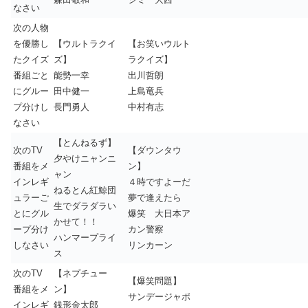
なさい
次の人物
を優勝し
【ウルトラクイ
【お笑いウルト
たクイズ
ズ】
ラクイズ】
番組ごと
能勢一幸
出川哲朗
にグルー
田中健一
上島竜兵
プ分けし
長門勇人
中村有志
なさい
【とんねるず】
次のTV
【ダウンタウ
夕やけニャンニ
番組をメ
ン】
ャン
インレギ
４時ですよーだ
ねるとん紅鯨団
ュラーご
夢で逢えたら
生でダラダラい
とにグル
爆笑 大日本ア
かせて！！
ープ分け
カン警察
ハンマープライ
しなさい
リンカーン
ス
次のTV
【ネプチュー
【爆笑問題】
番組をメ
ン】
サンデージャポ
インレギ
銭形金太郎