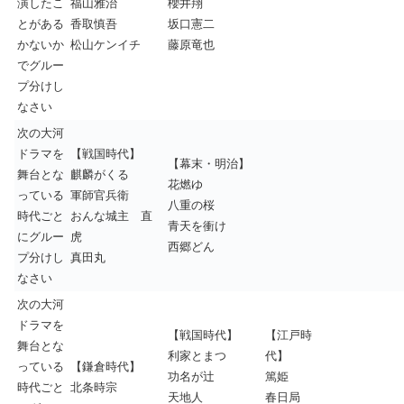
演したこ
福山雅治
櫻井翔
とがある
香取慎吾
坂口憲二
かないか
松山ケンイチ
藤原竜也
でグルー
プ分けし
なさい
次の大河
ドラマを
【戦国時代】
【幕末・明治】
舞台とな
麒麟がくる
花燃ゆ
っている
軍師官兵衛
八重の桜
時代ごと
おんな城主 直
青天を衝け
にグルー
虎
西郷どん
プ分けし
真田丸
なさい
次の大河
ドラマを
【戦国時代】
【江戸時
舞台とな
利家とまつ
代】
っている
【鎌倉時代】
功名が辻
篤姫
時代ごと
北条時宗
天地人
春日局