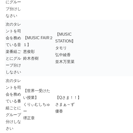
にグルー
プ分けし
なさい
次のタレ
ントを司
【MUSIC
会を務め
【MUSIC FAIR２
STATION】
ている音
１】
タモリ
楽番組ご
恵俊彰
弘中綾香
とにグル
鈴木杏樹
並木万里菜
ープ分け
しなさい
次のタレ
ントを司
【世界一受けた
会を務め
い授業】
【Qさま！！】
ている番
くりぃむしちゅ
さまぁ～ず
組ごとに
ー
優香
グループ
堺正章
分けしな
さい