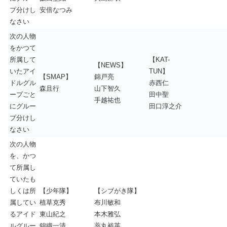
プ分けし
安倍なつみ
なさい
次の人物
をかつて
所属して
【KAT-
【NEWS】
いたアイ
TUN】
【SMAP】
錦戸亮
ドルグル
赤西仁
森且行
山下智久
ープごと
田中聖
手越祐也
にグルー
田口淳之介
プ分けし
なさい
次の人物
を、かつ
て所属し
ていたも
しくは所
【少年隊】
【シブがき隊】
属してい
植草克秀
布川敏和
るアイド
東山紀之
本木雅弘
ルグルー
錦織一清
薬丸裕英