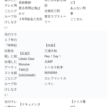
高校教師
ビ】
テレビ局
語
渡る世間は鬼ば
あぶない刑
ごとにグ
古畑任三郎
かり
事
ループ分
東京ラブストー
３年B組金八先生
ごくせん
けしなさ
リー
い
次の２０
１７年の
『NHK紅
【白組】
白歌合
三浦大知
【紅組】
戦』に初
Hey！Say！
Littele Glee
出場した
JUMP
Monster
アーティ
トータス松本
TWICE
ストを組
WANIMA
SHISHAMO
ごとにグ
エレファントカ
ループ分
シマシ
けしなさ
い
次のテレ
【クイズ番
【ドキュメンタ