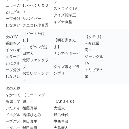
ン
ュラーご
しゃべくり００
ストライクTV
とにグル
７
クイズ雑学王
ープ分け
サバイバー
キズナ食堂
しなさい
ナニコレ珍百景
【ビートたけ
次のTV
【タモリ】
し】
【明石家さん
番組をメ
今夜は最
ここがヘンだよ
ま】
インレギ
高！
日本人
ナンでもダービ
ュラーご
ジャングル
北野ファンクラ
ー
とにグル
TV
ブ
クイズ漫才グラ
ープ分け
トリビアの
お笑いサドンデ
ンプリ
しなさい
泉
ス
次の人物
をかつて
【モーニング
所属して
娘。】
【AKB４８】
いたアイ
後藤真希
大堀恵
ドルグル
吉澤ひとみ
野呂佳代
ープごと
矢口真里
中西里菜
にグルー
飯田圭織
大島麻衣