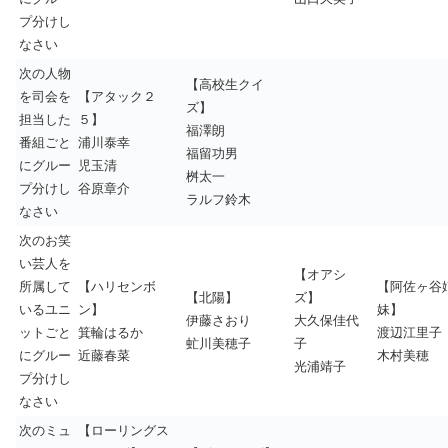
プ分けし
なさい
次の人物
【高校生クイ
を司会を
【アタック２
ズ】
担当した
５】
福澤朗
番組ごと
浦川泰幸
福留功男
にグルー
児玉清
桝太一
プ分けし
谷原章介
ラルフ鈴木
なさい
次のお笑
い芸人を
【オアシ
所属して
【ハリセンボ
【阿佐ヶ谷
【北陽】
ズ】
いるユニ
ン】
妹】
伊藤さおり
大久保佳代
ットごと
箕輪はるか
渡辺江里子
虻川美穂子
子
にグルー
近藤春菜
木村美穂
光浦靖子
プ分けし
なさい
次のミュ
【ローリングス