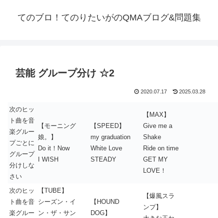
てのブロ！てのりたいがのQMAブログ&問題集
芸能 グループ分け ☆2
2020.07.17
2025.03.28
次のヒッ
【MAX】
ト曲を音
【モーニング
【SPEED】
Give me a
楽グルー
娘。】
my graduation
Shake
プごとに
Do it！Now
White Love
Ride on time
グループ
I WISH
STEADY
GET MY
分けしな
LOVE！
さい
次のヒッ
【TUBE】
【爆風スラ
ト曲を音
シーズン・イ
【HOUND
ンプ】
楽グルー
ン・ザ・サン
DOG】