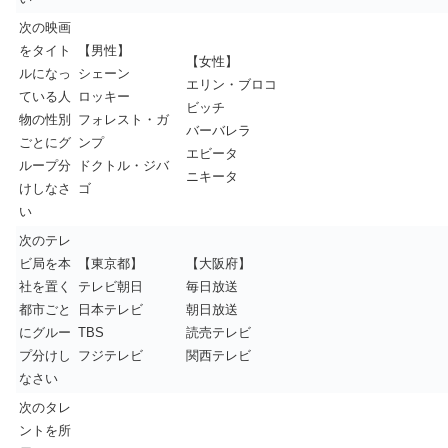
次の映画
をタイト
【男性】
【女性】
ルになっ
シェーン
エリン・ブロコ
ている人
ロッキー
ビッチ
物の性別
フォレスト・ガ
バーバレラ
ごとにグ
ンプ
エビータ
ループ分
ドクトル・ジバ
ニキータ
けしなさ
ゴ
い
次のテレ
ビ局を本
【東京都】
【大阪府】
社を置く
テレビ朝日
毎日放送
都市ごと
日本テレビ
朝日放送
にグルー
TBS
読売テレビ
プ分けし
フジテレビ
関西テレビ
なさい
次のタレ
ントを所