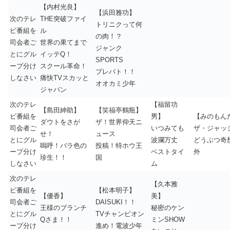
【内村光良】
【浜田雅功】
次のテレ
THE突破ファイ
トリニクって何
ビ番組を
ル
の肉！？
司会者ご
世界の果てまで
ジャンク
とにグル
イッテQ！
SPORTS
ープ分け
スクール革命！
プレバト！！
しなさい
痛快TVスカッと
オオカミ少年
ジャパン
次のテレ
【福留功
【島田紳助】
【笑福亭鶴瓶】
ビ番組を
男】
【みのもん
ダウトをさが
ザ！世界仰天ニ
司会者ご
いつみても
ザ・ジャッ
せ！
ュース
とにグル
波瀾万丈
どうぶつ奇
嗚呼！バラ色の
投稿！特ホウ王
ープ分け
ベストタイ
外
珍生！！
国
しなさい
ム
次のテレ
【久本雅
ビ番組を
【松本明子】
【優香】
美】
司会者ご
DAISUKI！！
王様のブランチ
秘密のケン
とにグル
TVチャンピオン
Qさま！！
ミンSHOW
ープ分け
進め！電波少年