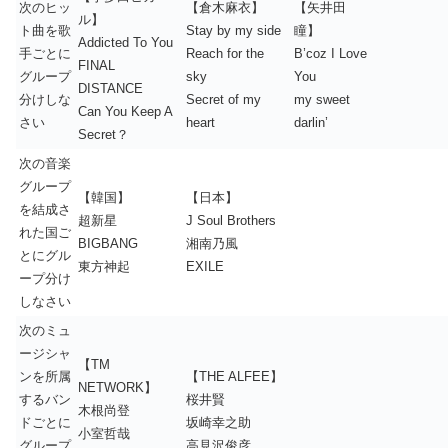
次のヒッ
【倉木麻衣】
【矢井田
ル】
ト曲を歌
Stay by my side
瞳】
Addicted To You
手ごとに
Reach for the
B’coz I Love
FINAL
グループ
sky
You
DISTANCE
分けしな
Secret of my
my sweet
Can You Keep A
さい
heart
darlin’
Secret？
次の音楽
グループ
【韓国】
【日本】
を結成さ
超新星
J Soul Brothers
れた国ご
BIGBANG
湘南乃風
とにグル
東方神起
EXILE
ープ分け
しなさい
次のミュ
ージシャ
【TM
ンを所属
【THE ALFEE】
NETWORK】
するバン
桜井賢
木根尚登
ドごとに
坂崎幸之助
小室哲哉
グループ
高見沢俊彦