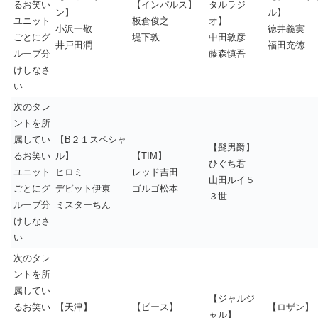
るお笑い
【インパルス】
タルラジ
ン】
ル】
ユニット
板倉俊之
オ】
小沢一敬
徳井義実
ごとにグ
堤下敦
中田敦彦
井戸田潤
福田充徳
ループ分
藤森慎吾
けしなさ
い
次のタレ
ントを所
属してい
【B２１スペシャ
【髭男爵】
るお笑い
ル】
【TIM】
ひぐち君
ユニット
ヒロミ
レッド吉田
山田ルイ５
ごとにグ
デビット伊東
ゴルゴ松本
３世
ループ分
ミスターちん
けしなさ
い
次のタレ
ントを所
属してい
【ジャルジ
るお笑い
【天津】
【ピース】
【ロザン】
ャル】