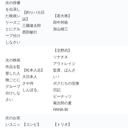
次の俳優
を出演し
【釣りバカ日
た映画シ
【若大将】
誌】
リーズご
田中邦衛
三國連太郎
とにグル
加山雄三
西田敏行
ープ分け
しなさい
【北野武】
ソナチネ
次の映画
アウトレイジ
作品を監
【松本人志】
監督、ばんざ
督した人
大日本人
い！
物ごとに
さや侍
ボクたちの交換
グループ
しんぼる。
日記
分けしな
ピーナッツ
さい
菊次郎の夏
HANA-BI
次のお笑
いユニッ
【コンビ】
【トリオ】