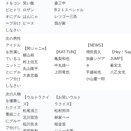
トをコン
笑い飯
森三中
ビとトリ
ロザン
B２１スペシャル
オにグル
はんにゃ
レツゴー三匹
ープ分け
ピース
我が家
しなさい
次の男性
アイドル
【NEWS】
【関ジャニ∞】
を所属し
【KAT-TUN】
増田貴久
【Hey！Sa
横山裕
ているユ
亀梨和也
加藤シゲア
JUMP】
村上信五
ニットご
中丸雄一
キ
薮宏太
丸山隆平
とにグル
上田竜也
手越祐也
八乙女光
大倉忠義
ープ分け
小山慶一郎
しなさい
次の人物
【ウルトラクイ
【お笑いウルト
を優勝し
ズ】
ラクイズ】
たクイズ
松尾清三
松村邦洋
番組ごと
北川宣浩
林家ペー
にグルー
稲川良夫
桜金造
プ分けし
森田敬和
ジミー大西