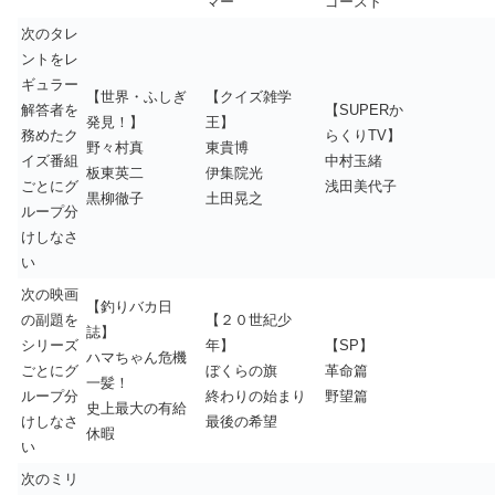
マー
ゴースト
次のタレ
ントをレ
ギュラー
【世界・ふしぎ
【クイズ雑学
解答者を
【SUPERか
発見！】
王】
務めたク
らくりTV】
野々村真
東貴博
イズ番組
中村玉緒
板東英二
伊集院光
ごとにグ
浅田美代子
黒柳徹子
土田晃之
ループ分
けしなさ
い
次の映画
【釣りバカ日
の副題を
【２０世紀少
誌】
シリーズ
年】
【SP】
ハマちゃん危機
ごとにグ
ぼくらの旗
革命篇
一髪！
ループ分
終わりの始まり
野望篇
史上最大の有給
けしなさ
最後の希望
休暇
い
次のミリ