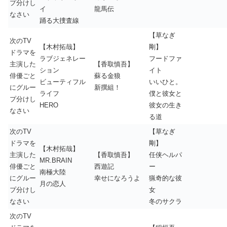
プ分けし
イ
龍馬伝
なさい
踊る大捜査線
【草なぎ
次のTV
【木村拓哉】
剛】
ドラマを
ラブジェネレー
フードファ
主演した
【香取慎吾】
ション
イト
俳優ごと
蘇る金狼
ビューティフル
いいひと。
にグルー
新撰組！
ライフ
僕と彼女と
プ分けし
HERO
彼女の生き
なさい
る道
次のTV
【草なぎ
ドラマを
剛】
【木村拓哉】
主演した
【香取慎吾】
任侠ヘルパ
MR.BRAIN
俳優ごと
西遊記
ー
南極大陸
にグルー
幸せになろうよ
猟奇的な彼
月の恋人
プ分けし
女
なさい
冬のサクラ
次のTV