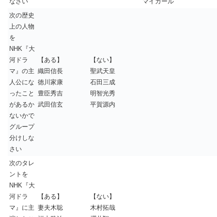
なさい
マイガール
次の歴史
上の人物
を
NHK『大
河ドラ
【ある】
【ない】
マ』の主
織田信長
聖武天皇
人公にな
徳川家康
石田三成
ったこと
豊臣秀吉
明智光秀
があるか
武田信玄
平賀源内
ないかで
グループ
分けしな
さい
次のタレ
ントを
NHK『大
河ドラ
【ある】
【ない】
マ』に主
妻夫木聡
木村拓哉