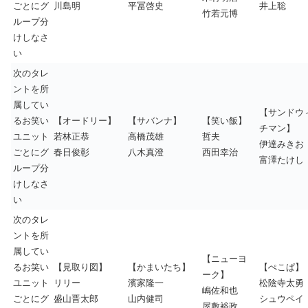
ごとにグ
川島明
平冨啓史
井上聡
竹若元博
ループ分
けしなさ
い
次のタレ
ントを所
属してい
【サンドウ
るお笑い
【オードリー】
【サバンナ】
【笑い飯】
チマン】
ユニット
若林正恭
高橋茂雄
哲夫
伊達みきお
ごとにグ
春日俊彰
八木真澄
西田幸治
富澤たけし
ループ分
けしなさ
い
次のタレ
ントを所
属してい
【ニューヨ
るお笑い
【見取り図】
【かまいたち】
【ぺこぱ】
ーク】
ユニット
リリー
濱家隆一
松陰寺太勇
嶋佐和也
ごとにグ
盛山晋太郎
山内健司
シュウペイ
屋敷裕政