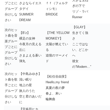
大きな玉ね
プごとに
さよならイエス
ｆｆ（フォルテ
ぎの下で
グループ
タデイ
ィシモ）
リゾ・ラバ
分けしな
SUMMER
BRIDGE
Runner
さい
DREAM
【GLAY】
次のヒッ
【B’z】
【THE YELLOW
生きてく強
ト曲を音
裸足の女神
MONKEY】
さ
楽グルー
今夜月の見える
太陽が燃えてい
ここではな
プごとに
丘に
る
い、どこか
グループ
さまよえる蒼い
追憶のマーメイ
へ
分けしな
弾丸
ド
彼女
さい
の”Modern…”
次のヒッ
【中島みゆき】
【松任谷由実】
ト曲を歌
浅い眠り
Heello,my friend
手ごとに
地上の星
真夏の夜の夢
グループ
旅人のうた
春よ、来い
分けしな
空と君のあいだ
輪舞曲
さい
に
【宇多田ヒカ