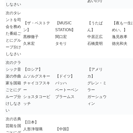
あいのり
しなさい
次のタレ
ントを司
【ザ・ベストテ
【MUSIC
【うたば
【夜も一生
会を務め
ン】
STATION】
ん】
めい。】
た番組ご
黒柳徹子
関口宏
中居正広
逸見政孝
とにグル
久米宏
タモリ
石橋貴明
徳光和夫
ープ分け
しなさい
次のクラ
シック音
【ロシア】
【アメリ
楽の作曲
ムソルグスキー
【ドイツ】
カ】
家を国籍
チャイコフスキ
バッハ
グレン・ミ
ごとにグ
ー
ベートーベン
ラー
ループ分
ショスタコービ
ブラームス
ガーシュウ
けしなさ
ッチ
ィン
い
次の古典
【日本】
芸能を国
人形浄瑠璃
【中国】
ごとにグ