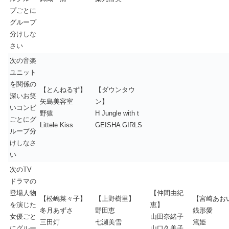
プごとに
グループ
分けしな
さい
次の音楽
ユニット
を関係の
【とんねるず】
【ダウンタウ
深いお笑
矢島美容室
ン】
いコンビ
野猿
H Jungle with t
ごとにグ
Littele Kiss
GEISHA GIRLS
ループ分
けしなさ
い
次のTV
ドラマの
登場人物
【仲間由紀
【松嶋菜々子】
【上野樹里】
【宮崎あお
を演じた
恵】
冬月あずさ
野田恵
銭形愛
女優ごと
山田奈緒子
三田灯
七瀬美雪
篤姫
にグルー
山口久美子