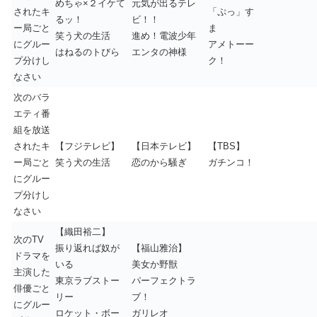
めちゃ×２イケて
元気が出るテレ
されたキ
「ぷっ」す
るッ！
ビ！！
ー局ごと
ま
笑う犬の生活
進め！電波少年
にグルー
アメトーー
はねるのトびら
エンタの神様
プ分けし
ク！
なさい
次のバラ
エティ番
組を放送
されたキ
【フジテレビ】
【日本テレビ】
【TBS】
ー局ごと
笑う犬の生活
恋のから騒ぎ
ガチンコ！
にグルー
プ分けし
なさい
【織田裕二】
次のTV
振り返れば奴が
【福山雅治】
ドラマを
いる
美女か野獣
主演した
東京ラブストー
パーフェクトラ
俳優ごと
リー
ブ！
にグルー
ロケット・ボー
ガリレオ