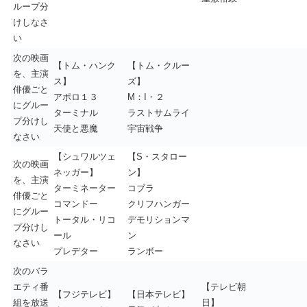
ループ分
けしなさ
い
次の映画
【トム・ハンク
【トム・クルー
を、主演
ス】
ズ】
俳優ごと
アポロ１３
M：I・２
にグルー
ターミナル
ラストサムライ
プ分けし
天使と悪魔
宇宙戦争
なさい
【シュワルツェ
【S・スタロー
次の映画
ネッガー】
ン】
を、主演
ターミネーター
コブラ
俳優ごと
コマンドー
クリフハンガー
にグルー
トータル・リコ
デモリションマ
プ分けし
ール
ン
なさい
プレデター
ランボー
次のバラ
エティ番
【テレビ朝
【フジテレビ】
【日本テレビ】
組を放送
日】