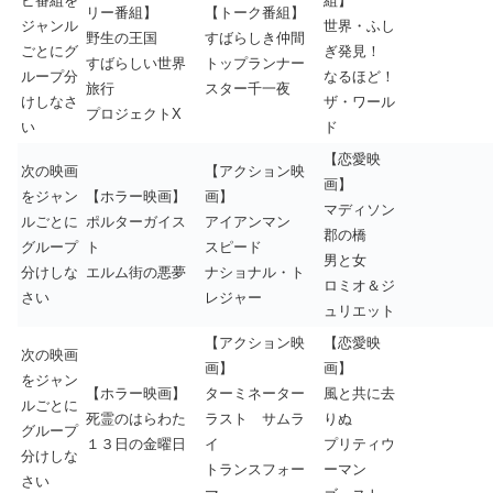
ビ番組を
組】
リー番組】
【トーク番組】
ジャンル
世界・ふし
野生の王国
すばらしき仲間
ごとにグ
ぎ発見！
すばらしい世界
トップランナー
ループ分
なるほど！
旅行
スター千一夜
けしなさ
ザ・ワール
プロジェクトX
い
ド
【恋愛映
次の映画
【アクション映
画】
をジャン
【ホラー映画】
画】
マディソン
ルごとに
ポルターガイス
アイアンマン
郡の橋
グループ
ト
スピード
男と女
分けしな
エルム街の悪夢
ナショナル・ト
ロミオ＆ジ
さい
レジャー
ュリエット
【アクション映
【恋愛映
次の映画
画】
画】
をジャン
【ホラー映画】
ターミネーター
風と共に去
ルごとに
死霊のはらわた
ラスト サムラ
りぬ
グループ
１３日の金曜日
イ
プリティウ
分けしな
トランスフォー
ーマン
さい