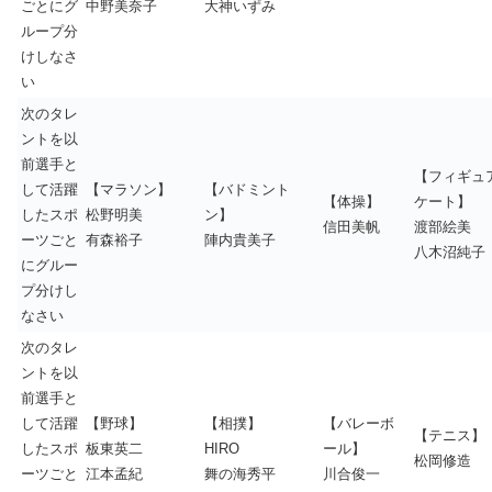
ごとにグ
中野美奈子
大神いずみ
ループ分
けしなさ
い
次のタレ
ントを以
前選手と
【フィギュ
して活躍
【マラソン】
【バドミント
【体操】
ケート】
したスポ
松野明美
ン】
信田美帆
渡部絵美
ーツごと
有森裕子
陣内貴美子
八木沼純子
にグルー
プ分けし
なさい
次のタレ
ントを以
前選手と
して活躍
【野球】
【相撲】
【バレーボ
【テニス】
したスポ
板東英二
HIRO
ール】
松岡修造
ーツごと
江本孟紀
舞の海秀平
川合俊一