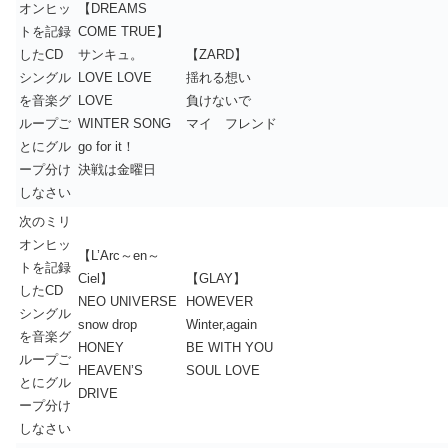
オンヒッ
【DREAMS
トを記録
COME TRUE】
したCD
サンキュ。
【ZARD】
シングル
LOVE LOVE
揺れる想い
を音楽グ
LOVE
負けないで
ループご
WINTER SONG
マイ フレンド
とにグル
go for it！
ープ分け
決戦は金曜日
しなさい
次のミリ
オンヒッ
【L’Arc～en～
トを記録
Ciel】
【GLAY】
したCD
NEO UNIVERSE
HOWEVER
シングル
snow drop
Winter,again
を音楽グ
HONEY
BE WITH YOU
ループご
HEAVEN’S
SOUL LOVE
とにグル
DRIVE
ープ分け
しなさい