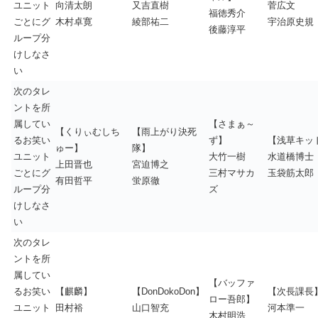
ユニット
向清太朗
又吉直樹
菅広文
福徳秀介
ごとにグ
木村卓寛
綾部祐二
宇治原史規
後藤淳平
ループ分
けしなさ
い
次のタレ
ントを所
属してい
【さまぁ～
【くりぃむしち
【雨上がり決死
るお笑い
ず】
【浅草キッ
ゅー】
隊】
ユニット
大竹一樹
水道橋博士
上田晋也
宮迫博之
ごとにグ
三村マサカ
玉袋筋太郎
有田哲平
蛍原徹
ループ分
ズ
けしなさ
い
次のタレ
ントを所
属してい
【バッファ
るお笑い
【麒麟】
【DonDokoDon】
【次長課長
ロー吾郎】
ユニット
田村裕
山口智充
河本準一
木村明浩