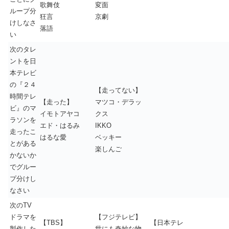
歌舞伎
変面
ループ分
狂言
京劇
けしなさ
落語
い
次のタレ
ントを日
本テレビ
の『２４
【走ってない】
時間テレ
【走った】
マツコ・デラッ
ビ』のマ
イモトアヤコ
クス
ラソンを
エド・はるみ
IKKO
走ったこ
はるな愛
ベッキー
とがある
楽しんご
かないか
でグルー
プ分けし
なさい
次のTV
ドラマを
【フジテレビ】
【TBS】
【日本テレ
製作した
世にも奇妙な物