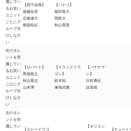
属してい
【四千頭身】
【ハナコ】
るお笑い
後藤拓実
菊田竜大
ユニット
石橋遼大
岡部大
ごとにグ
都築拓紀
秋山寛貴
ループ分
けしなさ
い
次のタレ
ントを所
属してい
【ロバート】
【ドランクドラ
【バナナマ
るお笑い
馬場裕之
ゴン】
ン】
ユニット
秋山竜次
鈴木拓
日村勇紀
ごとにグ
山本博
塚地武雅
設楽統
ループ分
けしなさ
い
次のタレ
ントを所
属してい
【オリエン
【スピードワゴ
【チュート