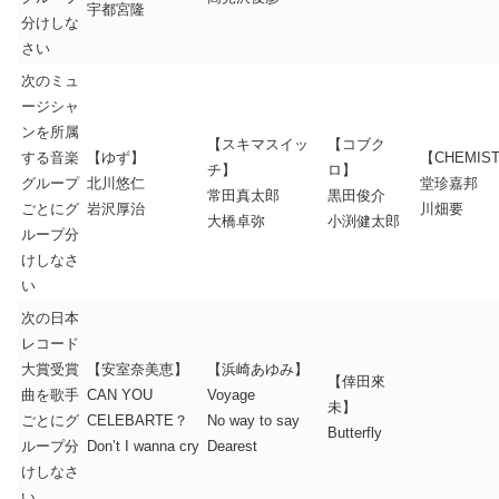
宇都宮隆
分けしな
さい
次のミュ
ージシャ
ンを所属
【スキマスイッ
【コブク
する音楽
【ゆず】
【CHEMIS
チ】
ロ】
グループ
北川悠仁
堂珍嘉邦
常田真太郎
黒田俊介
ごとにグ
岩沢厚治
川畑要
大橋卓弥
小渕健太郎
ループ分
けしなさ
い
次の日本
レコード
大賞受賞
【安室奈美恵】
【浜崎あゆみ】
【倖田來
曲を歌手
CAN YOU
Voyage
未】
ごとにグ
CELEBARTE？
No way to say
Butterfly
ループ分
Don’t I wanna cry
Dearest
けしなさ
い