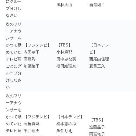
にグルー
風林火山
新選組！
プ分けし
なさい
次のフリ
ーアナウ
ンサーを
かつて勤
【フジテレビ】
【TBS】
【日本テレ
めていた
内田恭子
小林麻耶
ビ】
テレビ局
高島彩
田中みな実
西尾由佳理
ごとにグ
加藤綾子
枡田絵理奈
夏目三久
ループ分
けしなさ
い
次のフリ
ーアナウ
ンサーを
かつて勤
【フジテレビ】
【日本テレビ】
【TBS】
めていた
高橋真麻
松本志のぶ
進藤晶子
テレビ局
平井理央
魚住りえ
雨宮塔子