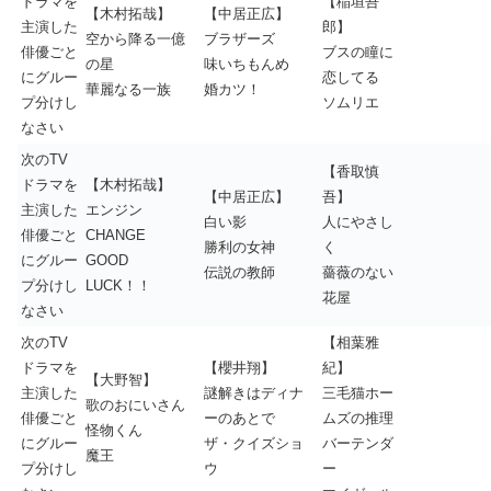
ドラマを
【稲垣吾
【木村拓哉】
【中居正広】
主演した
郎】
空から降る一億
ブラザーズ
俳優ごと
ブスの瞳に
の星
味いちもんめ
にグルー
恋してる
華麗なる一族
婚カツ！
プ分けし
ソムリエ
なさい
次のTV
【香取慎
ドラマを
【木村拓哉】
【中居正広】
吾】
主演した
エンジン
白い影
人にやさし
俳優ごと
CHANGE
勝利の女神
く
にグルー
GOOD
伝説の教師
薔薇のない
プ分けし
LUCK！！
花屋
なさい
次のTV
【相葉雅
ドラマを
【櫻井翔】
紀】
【大野智】
主演した
謎解きはディナ
三毛猫ホー
歌のおにいさん
俳優ごと
ーのあとで
ムズの推理
怪物くん
にグルー
ザ・クイズショ
バーテンダ
魔王
プ分けし
ウ
ー