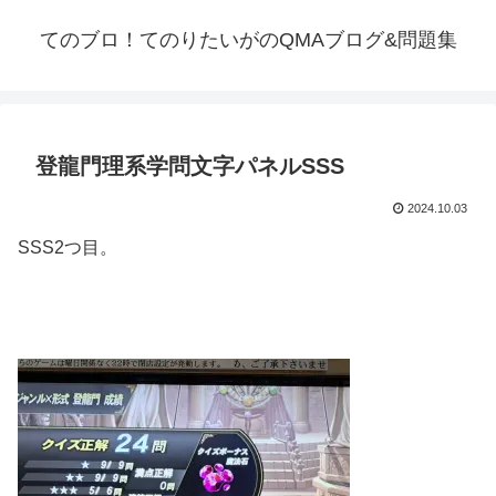
てのブロ！てのりたいがのQMAブログ&問題集
登龍門理系学問文字パネルSSS
2024.10.03
SSS2つ目。