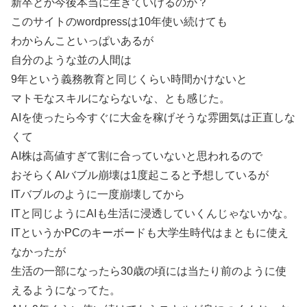
新卒とか今後本当に生きていけるのか？
このサイトのwordpressは10年使い続けても
わからんこといっぱいあるが
自分のような並の人間は
9年という義務教育と同じくらい時間かけないと
マトモなスキルにならないな、とも感じた。
AIを使ったら今すぐに大金を稼げそうな雰囲気は正直しな
くて
AI株は高値すぎて割に合っていないと思われるので
おそらくAIバブル崩壊は1度起こると予想しているが
ITバブルのように一度崩壊してから
ITと同じようにAIも生活に浸透していくんじゃないかな。
ITというかPCのキーボードも大学生時代はまともに使え
なかったが
生活の一部になったら30歳の頃には当たり前のように使
えるようになってた。